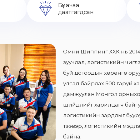
Бүх ачаа
даатгагдсан
Омни Шиппинг ХХК нь 2014
зуучлал, логистикийн чиглэ
буй дотоодын хөрөнгө оруу
улсад байрлах 500 гаруй х
дамжуулан Монгол орныхо
шийдлийг харилцагч байгу
логистикийн зардлыг бууру
тээвэр, логистикийн мэдлэ
байна.