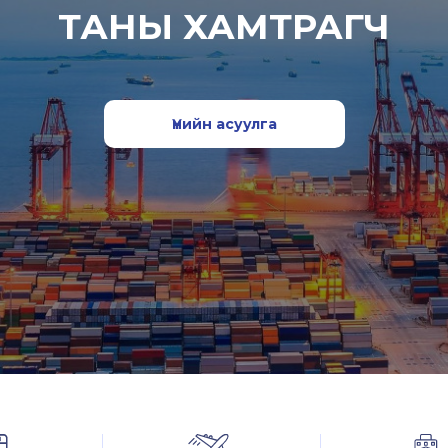
ТАНЫ ХАМТРАГЧ
Үнийн асуулга