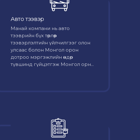
Авто тээвэр
Mанай компани нь авто
тээврийн бүх төрлөөр
тээвэрлэлтийн үйлчилгээг олон
улсаас болон Монгол орон
дотроо мэргэжлийн өндөр
түвшинд гүйцэтгэж Монгол орн...