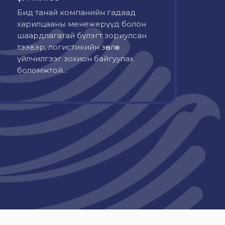
Бид танай компанийн гадаад
харилцааны менежерүүд болон
шаардлагатай бүлэгт зориулсан
тээвэр, логистикийн зөвлөх
үйлчилгээг зохион байгуулах
боломжтой...