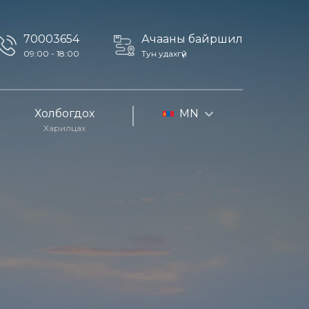
70003654
Ачааны байршил
09:00 - 18:00
Тун удахгүй
Холбогдох
MN
Харилцах