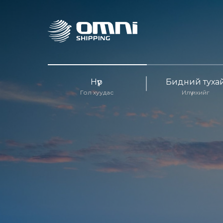
Нүүр
Бидний туха
Гол хуудас
Илүү ихийг