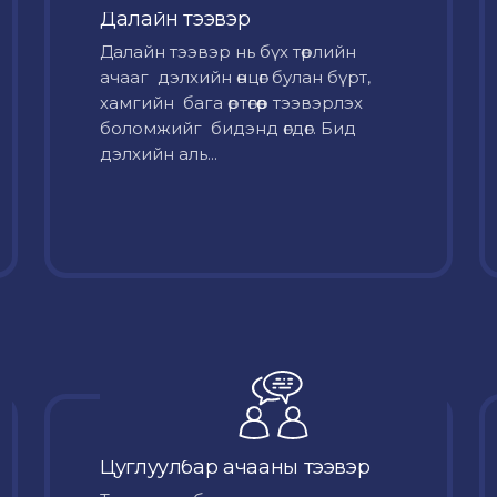
Далайн тээвэр
Далайн тээвэр нь бүх төрлийн
ачааг дэлхийн өнцөг булан бүрт,
хамгийн бага өртөгөөр тээвэрлэх
боломжийг бидэнд өгдөг. Бид
дэлхийн аль...
Цуглуулбар ачааны тээвэр