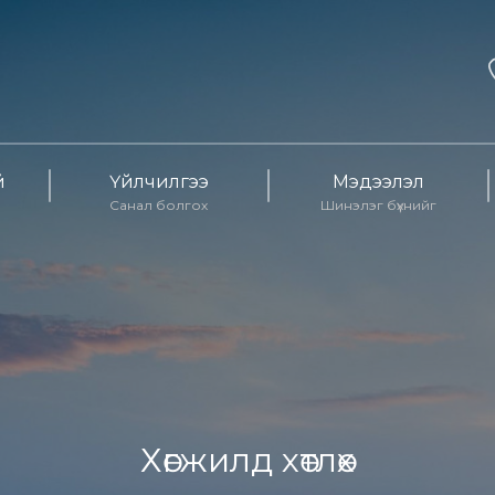
й
Үйлчилгээ
Мэдээлэл
Санал болгох
Шинэлэг бүхнийг
Хөгжилд хөтлөх