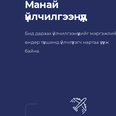
Манай
үйлчилгээнүүд
Бид дараах үйлчилгээнүүдийг мэргэжли
өндөр түвшинд үйлчлүүлэгч нартаа үзүүлж
байна.