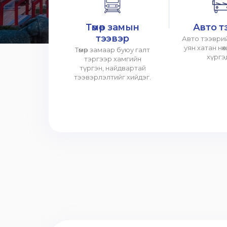
Төмөр замын
Авто т
тээвэр
Авто тээврий
уян хатан нө
Төмөр замаар буюу галт
хүргэ
тэргээр хамгийн
түргэн, найдвартай
тээвэрлэлтийг хийдэг.