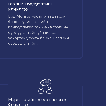
Гаалийн бүрдүүлэлтийн
үйлчилгээ
Бид Монгол улсын хил дээрхи
болон гүний гаалийн
байгууллагад таны өмнөөс гаалийн
бүрдүүлэлтийн үйлчилгээ
чанартай үзүүлж байна. Гаалийн
бүрдүүлэлтийг...
Мэргэжлийн зөвлөгөө өгөх
үйлчилгээ