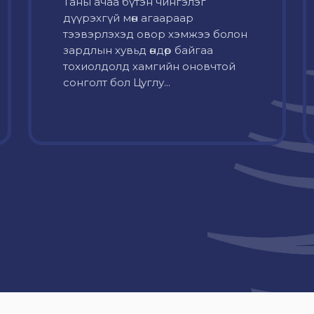
Таны ачаа бүтэн чингэлэг
дүүрэхгүй мөн агаараар
тээвэрлэхэд овор хэмжээ болон
зардлын хувьд өндөр байгаа
тохиолдолд хамгийн оновчтой
сонголт бол Цуглу...