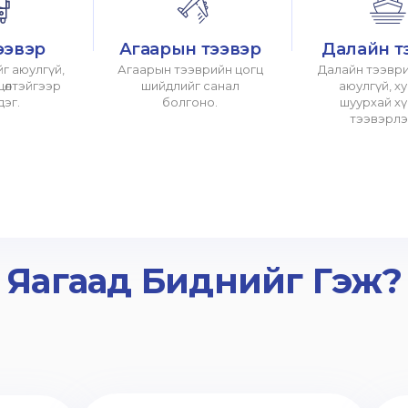
ээвэр
Агаарын тээвэр
Далайн т
г аюулгүй,
Агаарын тээврийн цогц
Далайн тээври
хцөлтэйгээр
шийдлийг санал
аюулгүй, х
дэг.
болгоно.
шуурхай х
тээвэрлэ
Яагаад Биднийг Гэж?