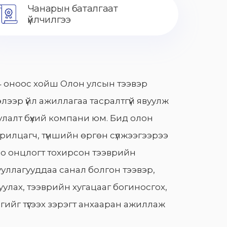
Чанарын баталгаат
үйлчилгээ
 оноос хойш Олон улсын тээвэр
лээр үйл ажиллагаа тасралтгүй явуулж
лалт бүхий компани юм. Бид олон
арилцагч, түншийн өргөн сүлжээгээрээ
о онцлогт тохирсон тээврийн
уллагууддаа санал болгон тээвэр,
улах, тээврийн хугацааг богиносгох,
гийг түгээх зэрэгт анхааран ажиллаж