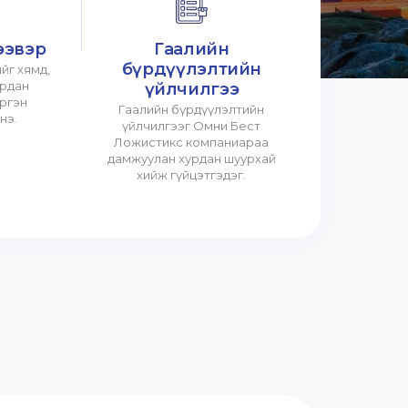
ээвэр
Гаалийн
бүрдүүлэлтийн
йг хямд,
урдан
үйлчилгээ
үргэн
Гаалийн бүрдүүлэлтийн
нэ.
үйлчилгээг Омни Бест
Ложистикс компаниараа
дамжуулан хурдан шуурхай
хийж гүйцэтгэдэг.