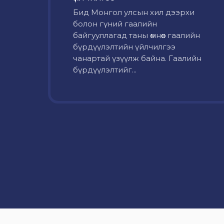
Бид Монгол улсын хил дээрхи
болон гүний гаалийн
байгууллагад таны өмнөөс гаалийн
бүрдүүлэлтийн үйлчилгээ
чанартай үзүүлж байна. Гаалийн
бүрдүүлэлтийг...