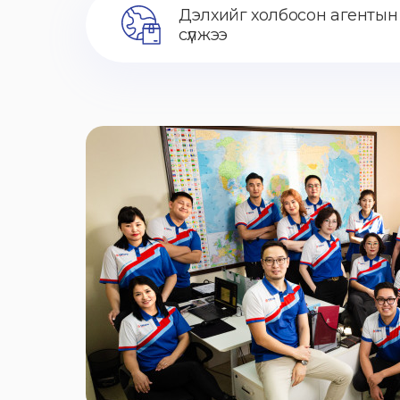
Дэлхийг холбосон агентын
сүлжээ