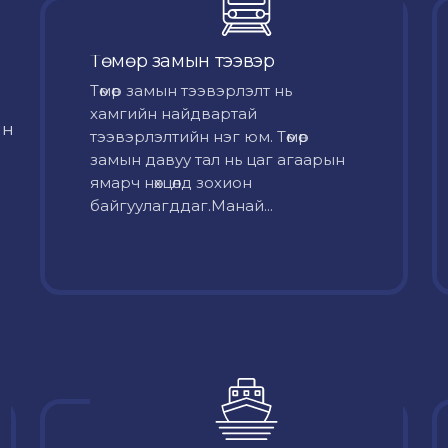
Төмөр замын тээвэр
Төмөр замын тээвэрлэлт нь
хамгийн найдвартай
йн
тээвэрлэлтийн нэг юм. Төмөр
замын давуу тал нь цаг агаарын
ямарч нөхцөлд зохион
байгуулагддаг.Манай...