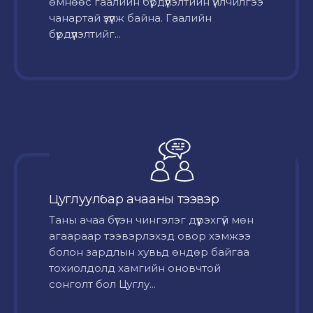
өмнөөс гаалийн бүрдүүлэлтийн үйлчилгээ
чанартай үзүүлж байна. Гаалийн
бүрдүүлэлтийг...
Цуглуулбар ачааны тээвэр
Таны ачаа бүтэн чингэлэг дүүрэхгүй мөн
агаараар тээвэрлэхэд овор хэмжээ
болон зардлын хувьд өндөр байгаа
тохиолдолд хамгийн оновчтой
сонголт бол Цуглу...