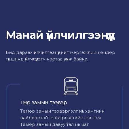
Манай үйлчилгээнүүд
Бид дараах үйлчилгээнүүдийг мэргэжлийн өндөр
түвшинд үйлчлүүлэгч нартаа үзүүлж байна.
Төмөр замын тээвэр
Төмөр замын тээвэрлэлт нь хамгийн
найдвартай тээвэрлэлтийн нэг юм.
Төмөр замын давуу тал нь цаг