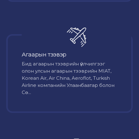
Агаарын тээвэр
Бид агаарын тээврийн үйлчилгээг
олон улсын агаарын тээврийн MIAT,
Korean Air, Air China, Aeroflot, Turkish
Airline компанийн Улаанбаатар болон
Сө...