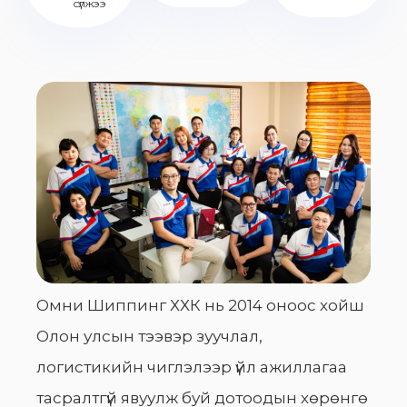
сүлжээ
Омни Шиппинг ХХК нь 2014 оноос хойш
Олон улсын тээвэр зуучлал,
логистикийн чиглэлээр үйл ажиллагаа
тасралтгүй явуулж буй дотоодын хөрөнгө