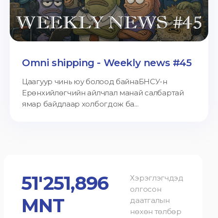
Omni shipping - Weekly news #45
Цаагуур чинь юу болоод байнаБНСУ-н
Ерөнхийлөгчийн айлчлал манай салбартай
ямар байдлаар холбогдож ба...
51'251,896
Хэрэглэгчдэд
олгосон
MNT
даатгалын
нөхөн төлбөр