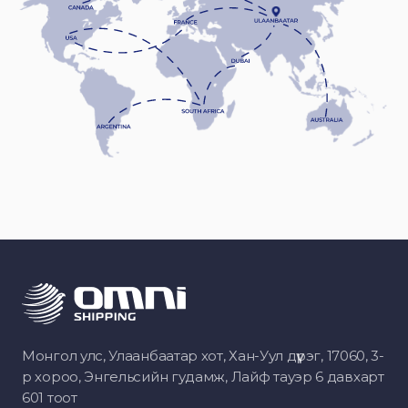
Монгол улс, Улаанбаатар хот, Хан-Уул дүүрэг, 17060, 3-
р хороо, Энгельсийн гудамж, Лайф тауэр 6 давхарт
601 тоот