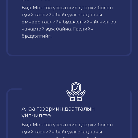
Бид Монгол улсын хил дээрхи болон
гүний гаалийн байгууллагад таны
өмнөөс гаалийн бүрдүүлэлтийн үйлчилгээ
чанартай үзүүлж байна. Гаалийн
бүрдүүлэлтийг...
Ачаа тээврийн даатгалын
үйлчилгээ
Бид Монгол улсын хил дээрхи болон
гүний гаалийн байгууллагад таны