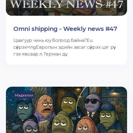
Omni shipping - Weekly news #47
Цаагуур чинь юу болоод байна?Eu
сүйрэх+ingЕвропын эдийн засаг сүйрэх цэг рүү
гээ явсаар л. Герман дү...
Мэдээлэл