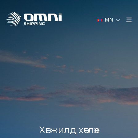
MN
Хөгжилд хөтлөх