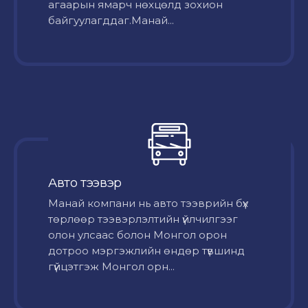
агаарын ямарч нөхцөлд зохион
байгуулагддаг.Манай...
Авто тээвэр
Mанай компани нь авто тээврийн бүх
төрлөөр тээвэрлэлтийн үйлчилгээг
олон улсаас болон Монгол орон
дотроо мэргэжлийн өндөр түвшинд
гүйцэтгэж Монгол орн...