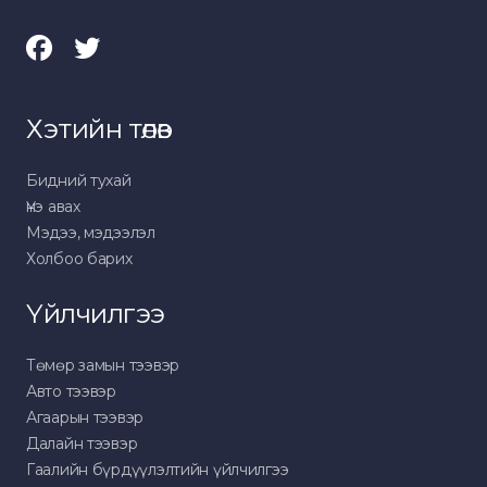
Хэтийн төлөв
Бидний тухай
Үнэ авах
Мэдээ, мэдээлэл
Холбоо барих
Үйлчилгээ
Төмөр замын тээвэр
Авто тээвэр
Агаарын тээвэр
Далайн тээвэр
Гаалийн бүрдүүлэлтийн үйлчилгээ