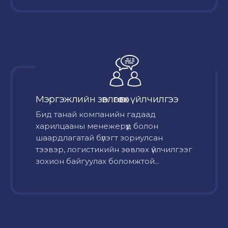
Мэргэжлийн зөвлөгөө өгөх үйлчилгээ
Бид танай компанийн гадаад
харилцааны менежерүүд болон
шаардлагатай бүлэгт зориулсан
тээвэр, логистикийн зөвлөх үйлчилгээг
зохион байгуулах боломжтой...