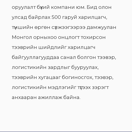
оруулалт бүхий компани юм. Бид олон
улсад байрлах 500 гаруй харилцагч,
түншийн өргөн сүлжээгээрээ дамжуулан
Монгол орныхоо онцлогт тохирсон
тээврийн шийдлийг харилцагч
байгууллагууддаа санал болгон тээвэр,
логистикийн зардлыг бууруулах,
тээврийн хугацааг богиносгох, тээвэр,
логистикийн мэдлэгийг түгээх зэрэгт
анхааран ажиллаж байна.