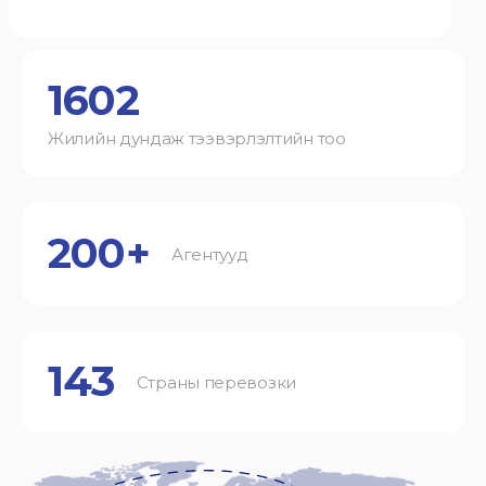
1602
Жилийн дундаж тээвэрлэлтийн тоо
200+
Агентууд
143
Страны перевозки