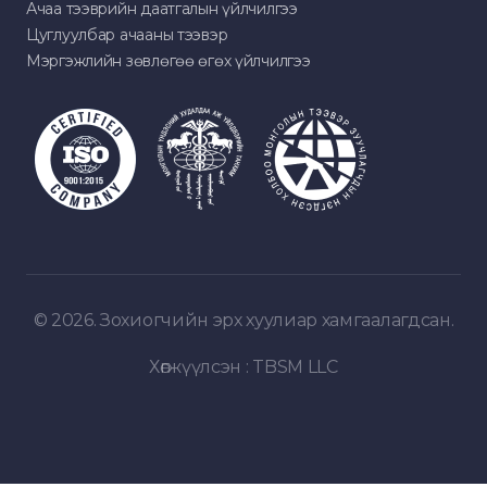
Ачаа тээврийн даатгалын үйлчилгээ
Цуглуулбар ачааны тээвэр
Мэргэжлийн зөвлөгөө өгөх үйлчилгээ
© 2026. Зохиогчийн эрх хуулиар хамгаалагдсан.
Хөгжүүлсэн :
TBSM LLC