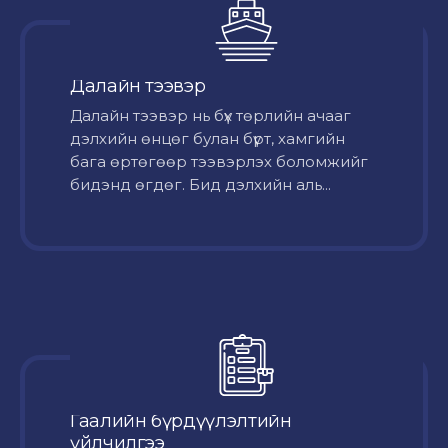
Далайн тээвэр
Далайн тээвэр нь бүх төрлийн ачааг
дэлхийн өнцөг булан бүрт, хамгийн
бага өртөгөөр тээвэрлэх боломжийг
бидэнд өгдөг. Бид дэлхийн аль...
Гаалийн бүрдүүлэлтийн
үйлчилгээ