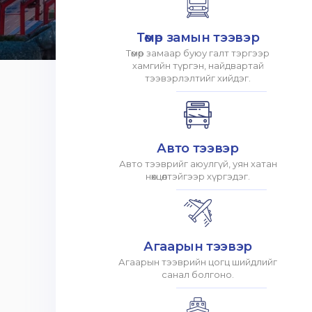
Төмөр замын тээвэр
Төмөр замаар буюу галт тэргээр
хамгийн түргэн, найдвартай
тээвэрлэлтийг хийдэг.
Авто тээвэр
Авто тээврийг аюулгүй, уян хатан
нөхцөлтэйгээр хүргэдэг.
Агаарын тээвэр
Агаарын тээврийн цогц шийдлийг
санал болгоно.