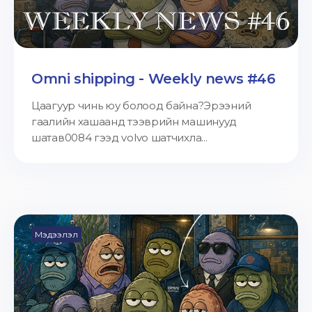
Omni shipping - Weekly news #46
Цаагуур чинь юу болоод байна?Эрээний
гаалийн хашаанд тээврийн машинууд
шатав0084 гээд volvo шатчихла...
Мэдээлэл