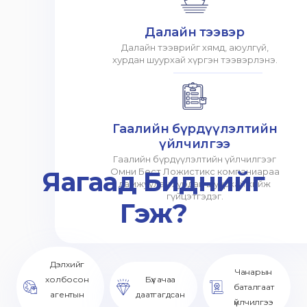
Далайн тээвэр
Далайн тээврийг хямд, аюулгүй,
хурдан шуурхай хүргэн тээвэрлэнэ.
Гаалийн бүрдүүлэлтийн
үйлчилгээ
Гаалийн бүрдүүлэлтийн үйлчилгээг
Яагаад Биднийг
Омни Бест Ложистикс компаниараа
дамжуулан хурдан шуурхай хийж
гүйцэтгэдэг.
Гэж?
Дэлхийг
Чанарын
холбосон
Бүх ачаа
баталгаат
агентын
даатгагдсан
үйлчилгээ