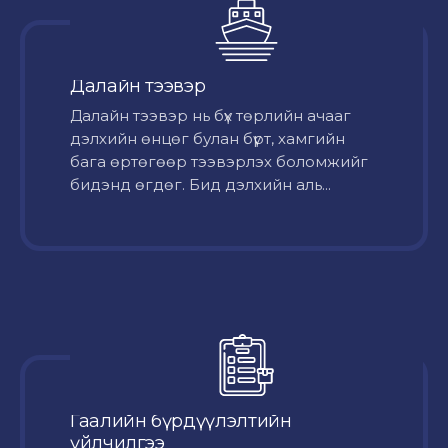
Далайн тээвэр
Далайн тээвэр нь бүх төрлийн ачааг
дэлхийн өнцөг булан бүрт, хамгийн
бага өртөгөөр тээвэрлэх боломжийг
бидэнд өгдөг. Бид дэлхийн аль...
Гаалийн бүрдүүлэлтийн
үйлчилгээ