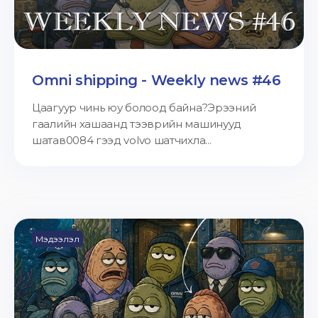
Omni shipping - Weekly news #46
Цаагуур чинь юу болоод байна?Эрээний
гаалийн хашаанд тээврийн машинууд
шатав0084 гээд volvo шатчихла...
Мэдээлэл