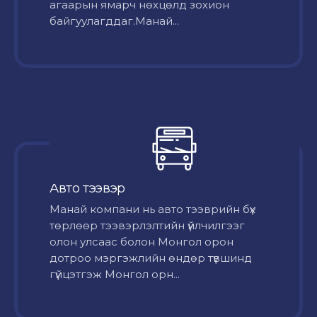
агаарын ямарч нөхцөлд зохион
байгуулагддаг.Манай...
Авто тээвэр
Mанай компани нь авто тээврийн бүх
төрлөөр тээвэрлэлтийн үйлчилгээг
олон улсаас болон Монгол орон
дотроо мэргэжлийн өндөр түвшинд
гүйцэтгэж Монгол орн...