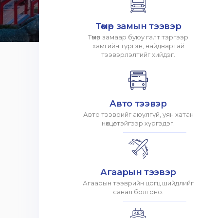
Төмөр замын тээвэр
Төмөр замаар буюу галт тэргээр
хамгийн түргэн, найдвартай
тээвэрлэлтийг хийдэг.
Авто тээвэр
Авто тээврийг аюулгүй, уян хатан
нөхцөлтэйгээр хүргэдэг.
Агаарын тээвэр
Агаарын тээврийн цогц шийдлийг
санал болгоно.