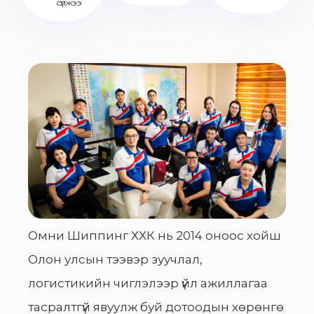
сүлжээ
Омни Шиппинг ХХК нь 2014 оноос хойш
Олон улсын тээвэр зуучлал,
логистикийн чиглэлээр үйл ажиллагаа
тасралтгүй явуулж буй дотоодын хөрөнгө