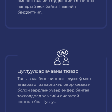
өмнөөс гаалийн бүрдүүлэлтийн үйлчилгээ
чанартай үзүүлж байна. Гаалийн
бүрдүүлэлтийг...
Цуглуулбар ачааны тээвэр
Таны ачаа бүтэн чингэлэг дүүрэхгүй мөн
агаараар тээвэрлэхэд овор хэмжээ
болон зардлын хувьд өндөр байгаа
тохиолдолд хамгийн оновчтой
сонголт бол Цуглу...