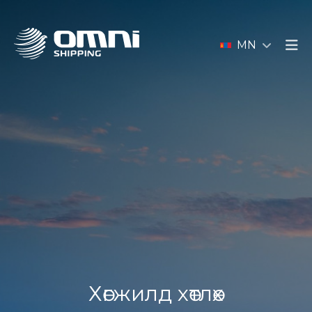
MN
Хөгжилд хөтлөх