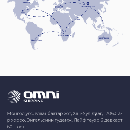
Монгол улс, Улаанбаатар хот, Хан-Уул дүүрэг, 17060, 3-
р хороо, Энгельсийн гудамж, Лайф тауэр 6 давхарт
601 тоот