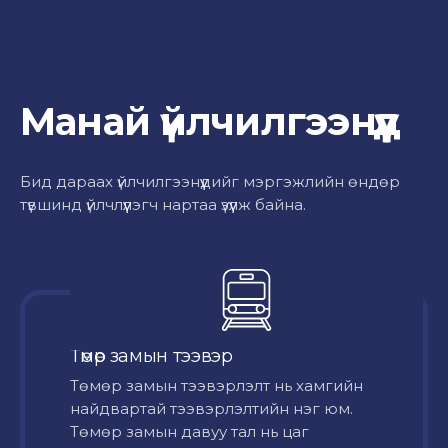
Манай үйлчилгээнүүд
Бид дараах үйлчилгээнүүдийг мэргэжлийн өндөр
түвшинд үйлчлүүлэгч нартаа үзүүлж байна.
Төмөр замын тээвэр
Төмөр замын тээвэрлэлт нь хамгийн
найдвартай тээвэрлэлтийн нэг юм.
Төмөр замын давуу тал нь цаг