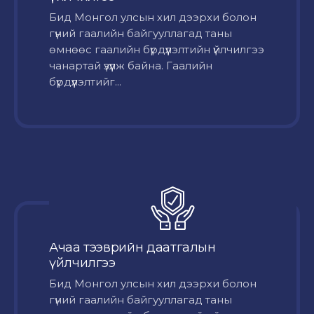
Бид Монгол улсын хил дээрхи болон
гүний гаалийн байгууллагад таны
өмнөөс гаалийн бүрдүүлэлтийн үйлчилгээ
чанартай үзүүлж байна. Гаалийн
бүрдүүлэлтийг...
Ачаа тээврийн даатгалын
үйлчилгээ
Бид Монгол улсын хил дээрхи болон
гүний гаалийн байгууллагад таны