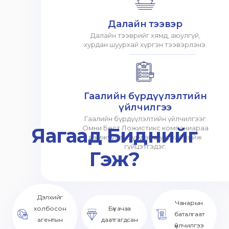
Далайн тээвэр
Далайн тээврийг хямд, аюулгүй,
хурдан шуурхай хүргэн тээвэрлэнэ.
Гаалийн бүрдүүлэлтийн
үйлчилгээ
Гаалийн бүрдүүлэлтийн үйлчилгээг
Яагаад Биднийг
Омни Бест Ложистикс компаниараа
дамжуулан хурдан шуурхай хийж
гүйцэтгэдэг.
Гэж?
Дэлхийг
Чанарын
холбосон
Бүх ачаа
баталгаат
агентын
даатгагдсан
үйлчилгээ