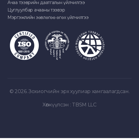
Ачаа тээврийн даатгалын үйлчилгээ
Цуглуулбар ачааны тээвэр
Мэргэжлийн зөвлөгөө өгөх үйлчилгээ
© 2026. Зохиогчийн эрх хуулиар хамгаалагдсан.
Хөгжүүлсэн :
TBSM LLC