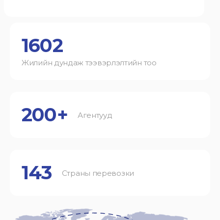
1602
Жилийн дундаж тээвэрлэлтийн тоо
200+
Агентууд
143
Страны перевозки