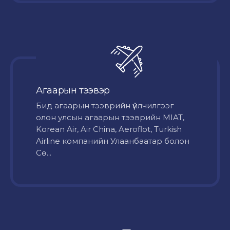
Агаарын тээвэр
Бид агаарын тээврийн үйлчилгээг
олон улсын агаарын тээврийн MIAT,
Korean Air, Air China, Aeroflot, Turkish
Airline компанийн Улаанбаатар болон
Сө...