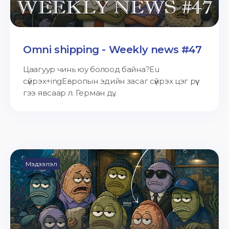
Omni shipping - Weekly news #47
Цаагуур чинь юу болоод байна?Eu
сүйрэх+ingЕвропын эдийн засаг сүйрэх цэг рүү
гээ явсаар л. Герман дү...
Мэдээлэл