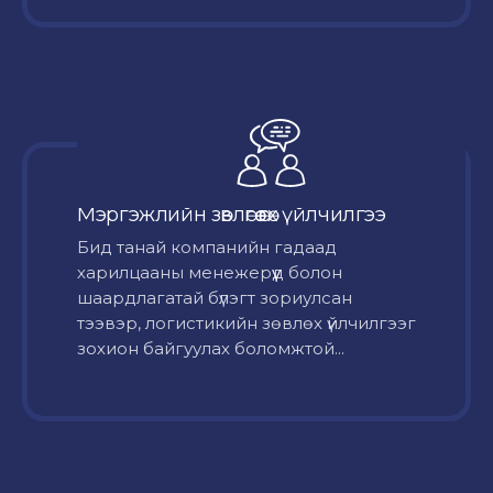
Мэргэжлийн зөвлөгөө өгөх үйлчилгээ
Бид танай компанийн гадаад
харилцааны менежерүүд болон
шаардлагатай бүлэгт зориулсан
тээвэр, логистикийн зөвлөх үйлчилгээг
зохион байгуулах боломжтой...