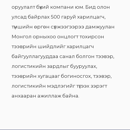
оруулалт бүхий компани юм. Бид олон
улсад байрлах 500 гаруй харилцагч,
түншийн өргөн сүлжээгээрээ дамжуулан
Монгол орныхоо онцлогт тохирсон
тээврийн шийдлийг харилцагч
байгууллагууддаа санал болгон тээвэр,
логистикийн зардлыг бууруулах,
тээврийн хугацааг богиносгох, тээвэр,
логистикийн мэдлэгийг түгээх зэрэгт
анхааран ажиллаж байна.