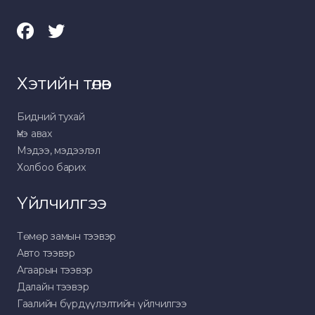
Хэтийн төлөв
Бидний тухай
Үнэ авах
Мэдээ, мэдээлэл
Холбоо барих
Үйлчилгээ
Төмөр замын тээвэр
Авто тээвэр
Агаарын тээвэр
Далайн тээвэр
Гаалийн бүрдүүлэлтийн үйлчилгээ