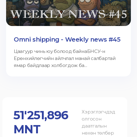
Omni shipping - Weekly news #45
Цаагуур чинь юу болоод байнаБНСУ-н
Ерөнхийлөгчийн айлчлал манай салбартай
ямар байдлаар холбогдож ба...
51'251,896
Хэрэглэгчдэд
олгосон
MNT
даатгалын
нөхөн төлбөр