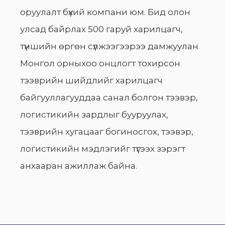
оруулалт бүхий компани юм. Бид олон
улсад байрлах 500 гаруй харилцагч,
түншийн өргөн сүлжээгээрээ дамжуулан
Монгол орныхоо онцлогт тохирсон
тээврийн шийдлийг харилцагч
байгууллагууддаа санал болгон тээвэр,
логистикийн зардлыг бууруулах,
тээврийн хугацааг богиносгох, тээвэр,
логистикийн мэдлэгийг түгээх зэрэгт
анхааран ажиллаж байна.