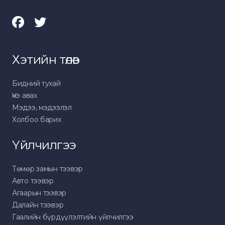
Хэтийн төлөв
Бидний тухай
Үнэ авах
Мэдээ, мэдээлэл
Холбоо барих
Үйлчилгээ
Төмөр замын тээвэр
Авто тээвэр
Агаарын тээвэр
Далайн тээвэр
Гаалийн бүрдүүлэлтийн үйлчилгээ