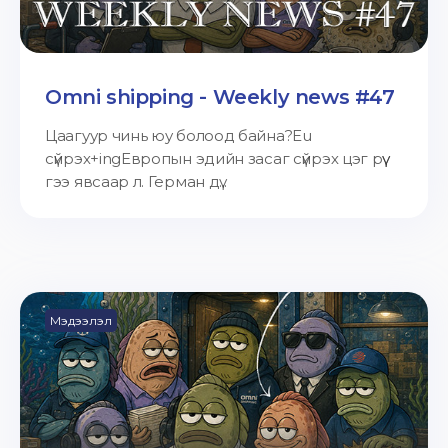
Omni shipping - Weekly news #47
Цаагуур чинь юу болоод байна?Eu
сүйрэх+ingЕвропын эдийн засаг сүйрэх цэг рүү
гээ явсаар л. Герман дү...
Мэдээлэл