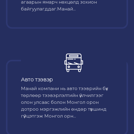
агаарын ямарч нөхцөлд зохион
байгуулагддаг.Манай...
Авто тээвэр
Mанай компани нь авто тээврийн бүх
төрлөөр тээвэрлэлтийн үйлчилгээг
олон улсаас болон Монгол орон
дотроо мэргэжлийн өндөр түвшинд
гүйцэтгэж Монгол орн...