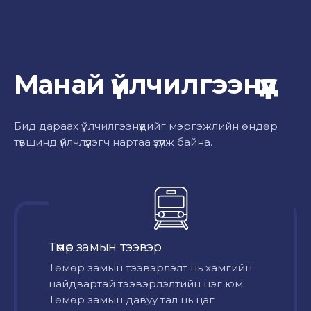
Манай үйлчилгээнүүд
Бид дараах үйлчилгээнүүдийг мэргэжлийн өндөр
түвшинд үйлчлүүлэгч нартаа үзүүлж байна.
Төмөр замын тээвэр
Төмөр замын тээвэрлэлт нь хамгийн
найдвартай тээвэрлэлтийн нэг юм.
Төмөр замын давуу тал нь цаг