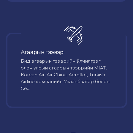
Агаарын тээвэр
Бид агаарын тээврийн үйлчилгээг
олон улсын агаарын тээврийн MIAT,
Korean Air, Air China, Aeroflot, Turkish
Airline компанийн Улаанбаатар болон
Сө...