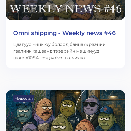
Omni shipping - Weekly news #46
Цаагуур чинь юу болоод байна?Эрээний
гаалийн хашаанд тээврийн машинууд
шатав0084 гээд volvo шатчихла...
Мэдээлэл