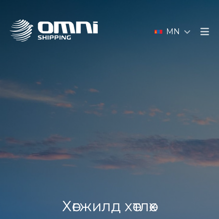
MN
Хөгжилд хөтлөх