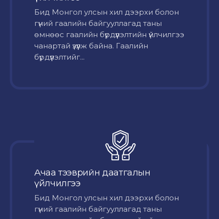
Бид Монгол улсын хил дээрхи болон
гүний гаалийн байгууллагад таны
өмнөөс гаалийн бүрдүүлэлтийн үйлчилгээ
чанартай үзүүлж байна. Гаалийн
бүрдүүлэлтийг...
Ачаа тээврийн даатгалын
үйлчилгээ
Бид Монгол улсын хил дээрхи болон
гүний гаалийн байгууллагад таны