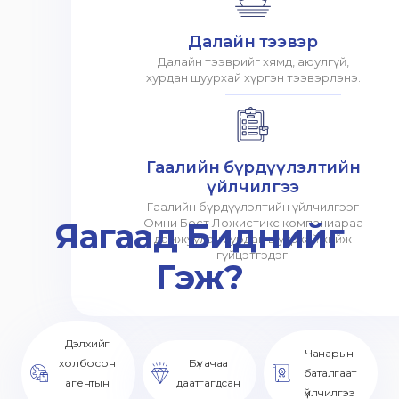
Далайн тээвэр
Далайн тээврийг хямд, аюулгүй,
хурдан шуурхай хүргэн тээвэрлэнэ.
Гаалийн бүрдүүлэлтийн
үйлчилгээ
Гаалийн бүрдүүлэлтийн үйлчилгээг
Яагаад Биднийг
Омни Бест Ложистикс компаниараа
дамжуулан хурдан шуурхай хийж
гүйцэтгэдэг.
Гэж?
Дэлхийг
Чанарын
холбосон
Бүх ачаа
баталгаат
агентын
даатгагдсан
үйлчилгээ