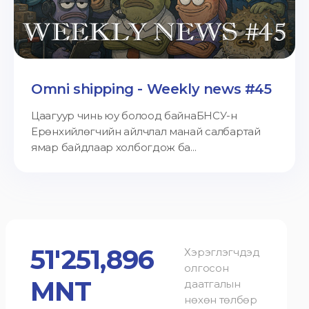
Omni shipping - Weekly news #45
Цаагуур чинь юу болоод байнаБНСУ-н
Ерөнхийлөгчийн айлчлал манай салбартай
ямар байдлаар холбогдож ба...
51'251,896
Хэрэглэгчдэд
олгосон
MNT
даатгалын
нөхөн төлбөр