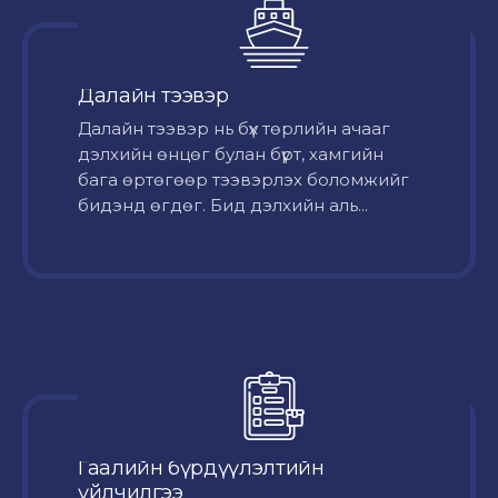
Далайн тээвэр
Далайн тээвэр нь бүх төрлийн ачааг
дэлхийн өнцөг булан бүрт, хамгийн
бага өртөгөөр тээвэрлэх боломжийг
бидэнд өгдөг. Бид дэлхийн аль...
Гаалийн бүрдүүлэлтийн
үйлчилгээ