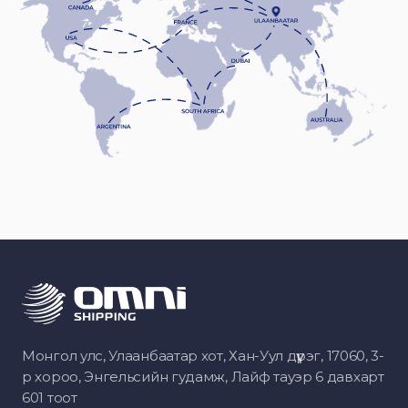
Монгол улс, Улаанбаатар хот, Хан-Уул дүүрэг, 17060, 3-
р хороо, Энгельсийн гудамж, Лайф тауэр 6 давхарт
601 тоот