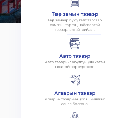
Төмөр замын тээвэр
Төмөр замаар буюу галт тэргээр
хамгийн түргэн, найдвартай
тээвэрлэлтийг хийдэг.
Авто тээвэр
Авто тээврийг аюулгүй, уян хатан
нөхцөлтэйгээр хүргэдэг.
Агаарын тээвэр
Агаарын тээврийн цогц шийдлийг
санал болгоно.