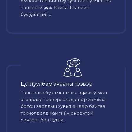
өмнөөс гаалийн бүрдүүлэлтийн үйлчилгээ
чанартай үзүүлж байна. Гаалийн
бүрдүүлэлтийг...
Цуглуулбар ачааны тээвэр
Таны ачаа бүтэн чингэлэг дүүрэхгүй мөн
агаараар тээвэрлэхэд овор хэмжээ
болон зардлын хувьд өндөр байгаа
тохиолдолд хамгийн оновчтой
сонголт бол Цуглу...