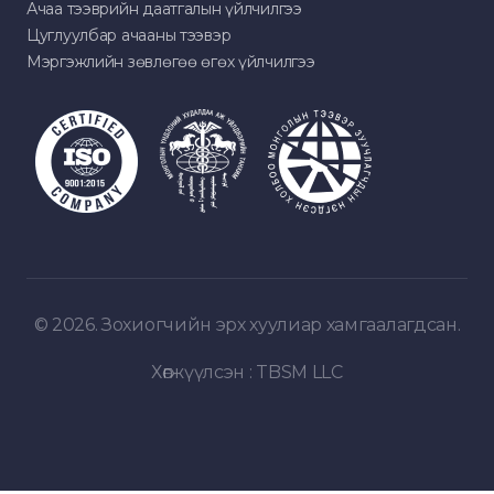
Ачаа тээврийн даатгалын үйлчилгээ
Цуглуулбар ачааны тээвэр
Мэргэжлийн зөвлөгөө өгөх үйлчилгээ
© 2026. Зохиогчийн эрх хуулиар хамгаалагдсан.
Хөгжүүлсэн :
TBSM LLC