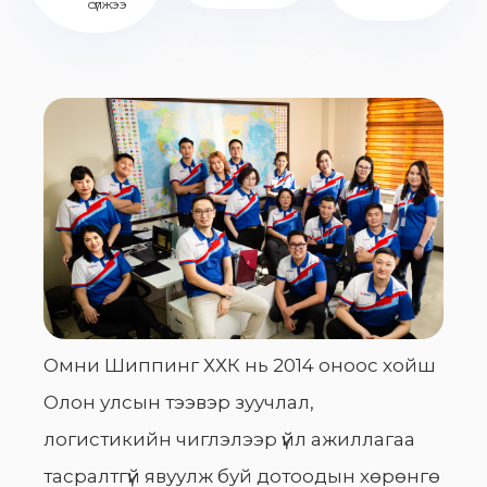
сүлжээ
Омни Шиппинг ХХК нь 2014 оноос хойш
Олон улсын тээвэр зуучлал,
логистикийн чиглэлээр үйл ажиллагаа
тасралтгүй явуулж буй дотоодын хөрөнгө