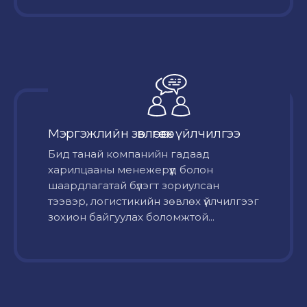
Мэргэжлийн зөвлөгөө өгөх үйлчилгээ
Бид танай компанийн гадаад
харилцааны менежерүүд болон
шаардлагатай бүлэгт зориулсан
тээвэр, логистикийн зөвлөх үйлчилгээг
зохион байгуулах боломжтой...