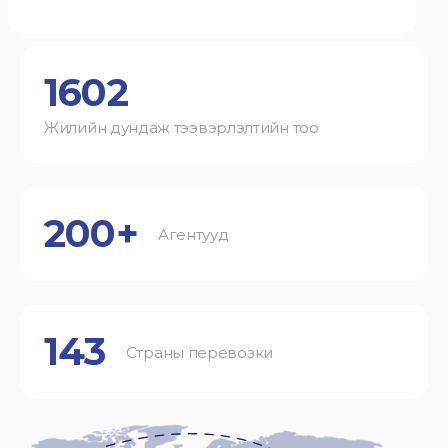
1602
Жилийн дундаж тээвэрлэлтийн тоо
200+
Агентууд
143
Страны перевозки