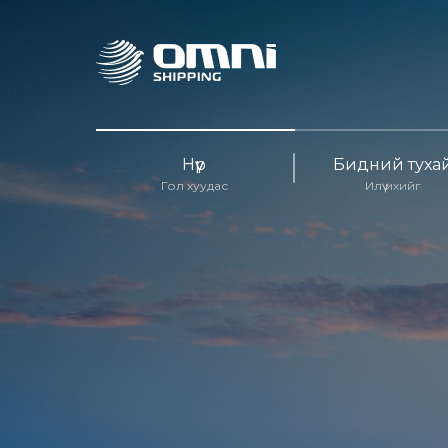
Нүүр
Бидний туха
Гол хуудас
Илүү ихийг