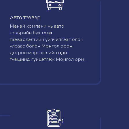
Авто тээвэр
Mанай компани нь авто
тээврийн бүх төрлөөр
тээвэрлэлтийн үйлчилгээг олон
улсаас болон Монгол орон
дотроо мэргэжлийн өндөр
түвшинд гүйцэтгэж Монгол орн...