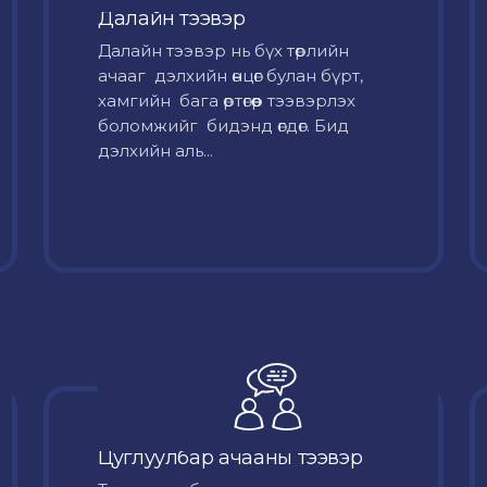
Далайн тээвэр
Далайн тээвэр нь бүх төрлийн
ачааг дэлхийн өнцөг булан бүрт,
хамгийн бага өртөгөөр тээвэрлэх
боломжийг бидэнд өгдөг. Бид
дэлхийн аль...
Цуглуулбар ачааны тээвэр