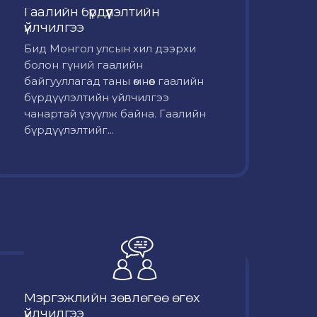
Гаалийн бүрдүүлэлтийн
үйлчилгээ
Бид Монгол улсын хил дээрхи
болон гүний гаалийн
байгууллагад таны өмнөөс гаалийн
бүрдүүлэлтийн үйлчилгээ
чанартай үзүүлж байна. Гаалийн
бүрдүүлэлтийг...
Мэргэжлийн зөвлөгөө өгөх
үйлчилгээ