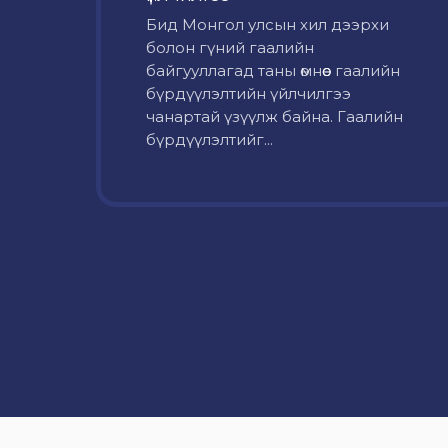
Бид Монгол улсын хил дээрхи
болон гүний гаалийн
байгууллагад таны өмнөөс гаалийн
бүрдүүлэлтийн үйлчилгээ
чанартай үзүүлж байна. Гаалийн
бүрдүүлэлтийг...