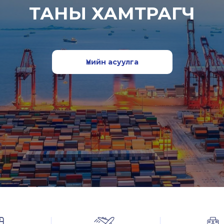
ТАНЫ ХАМТРАГЧ
Үнийн асуулга