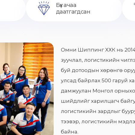
Бүх ачаа
даатгагдсан
Омни Шиппинг ХХК нь 2014
зуучлал, логистикийн чиглэ
буй дотоодын хөрөнгө оруу
улсад байрлах 500 гаруй х
дамжуулан Монгол орныхо
шийдлийг харилцагч байгу
логистикийн зардлыг бууру
тээвэр, логистикийн мэдлэ
байна.