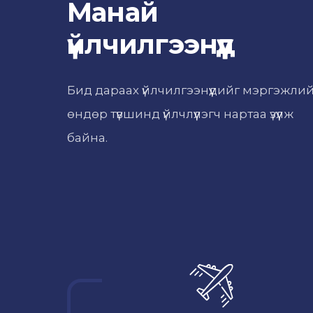
Манай
үйлчилгээнүүд
Бид дараах үйлчилгээнүүдийг мэргэжли
өндөр түвшинд үйлчлүүлэгч нартаа үзүүлж
байна.