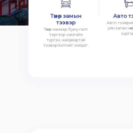
Төмөр замын
Авто т
тээвэр
Авто тээврий
уян хатан нө
Төмөр замаар буюу галт
хүргэ
тэргээр хамгийн
түргэн, найдвартай
тээвэрлэлтийг хийдэг.