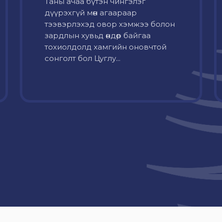
Таны ачаа бүтэн чингэлэг
дүүрэхгүй мөн агаараар
тээвэрлэхэд овор хэмжээ болон
зардлын хувьд өндөр байгаа
тохиолдолд хамгийн оновчтой
сонголт бол Цуглу...