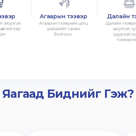
ээвэр
Агаарын тээвэр
Далайн т
г аюулгүй,
Агаарын тээврийн цогц
Далайн тээври
хцөлтэйгээр
шийдлийг санал
аюулгүй, х
дэг.
болгоно.
шуурхай х
тээвэрлэ
Яагаад Биднийг Гэж?