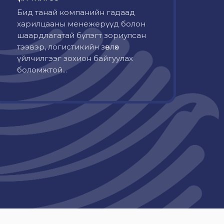
Бид танай компанийн гадаад
харилцааны менежерүүд болон
шаардлагатай бүлэгт зориулсан
тээвэр, логистикийн зөвлөх
үйлчилгээг зохион байгуулах
боломжтой...