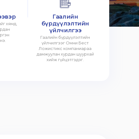
ээвэр
Гаалийн
бүрдүүлэлтийн
йг хямд,
урдан
үйлчилгээ
үргэн
Гаалийн бүрдүүлэлтийн
нэ.
үйлчилгээг Омни Бест
Ложистикс компаниараа
дамжуулан хурдан шуурхай
хийж гүйцэтгэдэг.