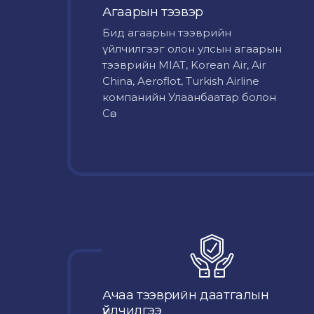
Агаарын тээвэр
Бид агаарын тээврийн
үйлчилгээг олон улсын агаарын
тээврийн MIAT, Korean Air, Air
China, Aeroflot, Turkish Airline
компанийн Улаанбаатар болон
Сө...
Ачаа тээврийн даатгалын
үйлчилгээ