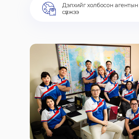
Дэлхийг холбосон агентын
сүлжээ