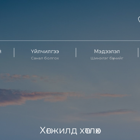
й
Үйлчилгээ
Мэдээлэл
Санал болгох
Шинэлэг бүхнийг
Хөгжилд хөтлөх