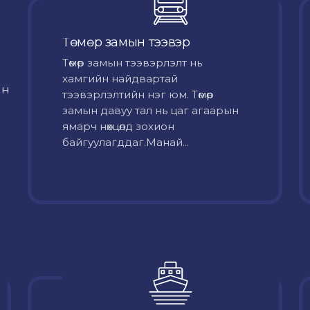
Төмөр замын тээвэр
Төмөр замын тээвэрлэлт нь
хамгийн найдвартай
йн
тээвэрлэлтийн нэг юм. Төмөр
замын давуу тал нь цаг агаарын
ямарч нөхцөлд зохион
байгуулагддаг.Манай...