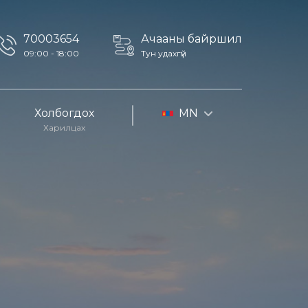
70003654
Ачааны байршил
09:00 - 18:00
Тун удахгүй
Холбогдох
MN
Харилцах