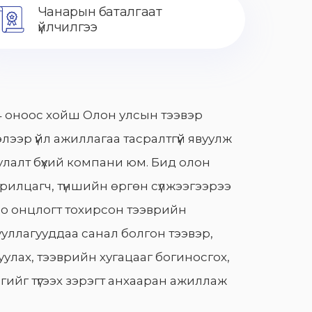
Чанарын баталгаат
үйлчилгээ
 оноос хойш Олон улсын тээвэр
лээр үйл ажиллагаа тасралтгүй явуулж
лалт бүхий компани юм. Бид олон
арилцагч, түншийн өргөн сүлжээгээрээ
о онцлогт тохирсон тээврийн
уллагууддаа санал болгон тээвэр,
улах, тээврийн хугацааг богиносгох,
гийг түгээх зэрэгт анхааран ажиллаж