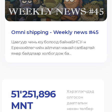
Omni shipping - Weekly news #45
Цаагуур чинь юу болоод байнаБНСУ-н
Ерөнхийлөгчийн айлчлал манай салбартай
ямар байдлаар холбогдож ба...
51'251,896
Хэрэглэгчдэд
олгосон
MNT
даатгалын
нөхөн төлбөр