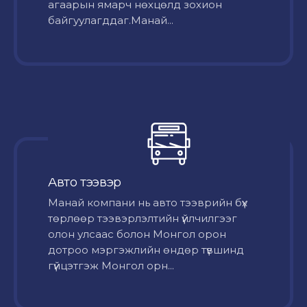
агаарын ямарч нөхцөлд зохион
байгуулагддаг.Манай...
Авто тээвэр
Mанай компани нь авто тээврийн бүх
төрлөөр тээвэрлэлтийн үйлчилгээг
олон улсаас болон Монгол орон
дотроо мэргэжлийн өндөр түвшинд
гүйцэтгэж Монгол орн...