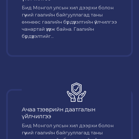
Бид Монгол улсын хил дээрхи болон
гүний гаалийн байгууллагад таны
өмнөөс гаалийн бүрдүүлэлтийн үйлчилгээ
чанартай үзүүлж байна. Гаалийн
бүрдүүлэлтийг...
Ачаа тээврийн даатгалын
үйлчилгээ
Бид Монгол улсын хил дээрхи болон
гүний гаалийн байгууллагад таны