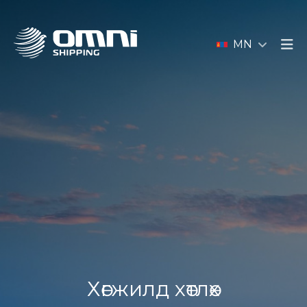
MN
Хөгжилд хөтлөх