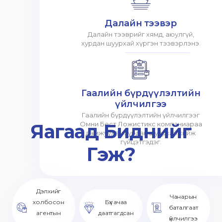
Далайн тээвэр
Далайн тээврийг хямд, аюулгүй,
хурдан шуурхай хүргэн тээвэрлэнэ.
Гаалийн бүрдүүлэлтийн
үйлчилгээ
Гаалийн бүрдүүлэлтийн үйлчилгээг
Яагаад Биднийг
Омни Бест Ложистикс компаниараа
дамжуулан хурдан шуурхай хийж
гүйцэтгэдэг.
Гэж?
Дэлхийг
Чанарын
холбосон
Бүх ачаа
баталгаат
агентын
даатгагдсан
үйлчилгээ