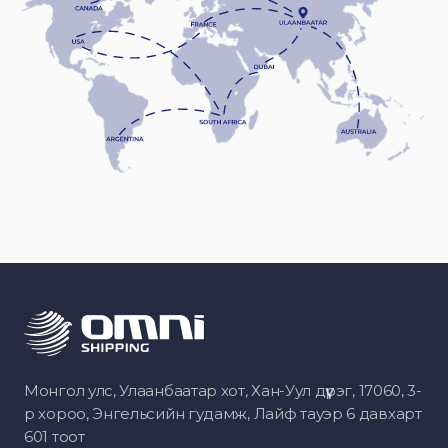
Монгол улс, Улаанбаатар хот, Хан-Уул дүүрэг, 17060, 3-
р хороо, Энгельсийн гудамж, Лайф тауэр 6 давхарт
601 тоот