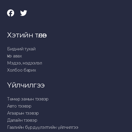
Хэтийн төлөв
Бидний тухай
Үнэ авах
Мэдээ, мэдээлэл
Холбоо барих
Үйлчилгээ
Төмөр замын тээвэр
Авто тээвэр
Агаарын тээвэр
Далайн тээвэр
Гаалийн бүрдүүлэлтийн үйлчилгээ