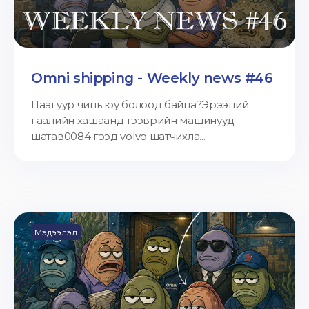
Omni shipping - Weekly news #46
Цаагуур чинь юу болоод байна?Эрээний
гаалийн хашаанд тээврийн машинууд
шатав0084 гээд volvo шатчихла...
Мэдээлэл