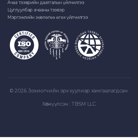
Ачаа тээврийн даатгалын үйлчилгээ
Цуглуулбар ачааны тээвэр
Мэргэжлийн зөвлөгөө өгөх үйлчилгээ
© 2026. Зохиогчийн эрх хуулиар хамгаалагдсан.
Хөгжүүлсэн :
TBSM LLC