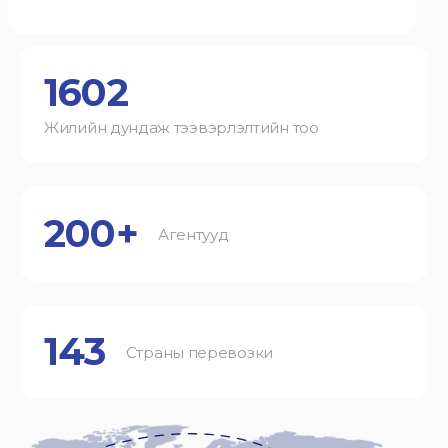
1602
Жилийн дундаж тээвэрлэлтийн тоо
200+
Агентууд
143
Страны перевозки