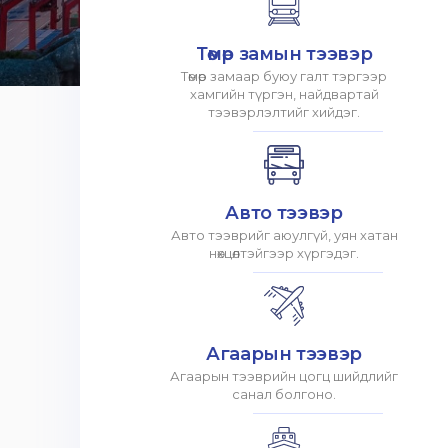
Төмөр замын тээвэр
Төмөр замаар буюу галт тэргээр
хамгийн түргэн, найдвартай
тээвэрлэлтийг хийдэг.
Авто тээвэр
Авто тээврийг аюулгүй, уян хатан
нөхцөлтэйгээр хүргэдэг.
Агаарын тээвэр
Агаарын тээврийн цогц шийдлийг
санал болгоно.