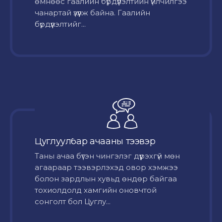
өмнөөс гаалийн бүрдүүлэлтийн үйлчилгээ
чанартай үзүүлж байна. Гаалийн
бүрдүүлэлтийг...
Цуглуулбар ачааны тээвэр
Таны ачаа бүтэн чингэлэг дүүрэхгүй мөн
агаараар тээвэрлэхэд овор хэмжээ
болон зардлын хувьд өндөр байгаа
тохиолдолд хамгийн оновчтой
сонголт бол Цуглу...