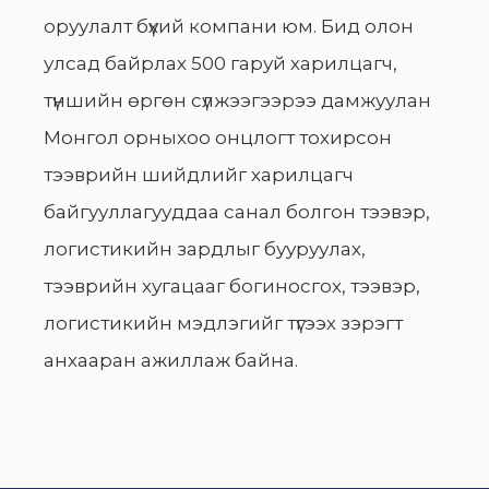
оруулалт бүхий компани юм. Бид олон
улсад байрлах 500 гаруй харилцагч,
түншийн өргөн сүлжээгээрээ дамжуулан
Монгол орныхоо онцлогт тохирсон
тээврийн шийдлийг харилцагч
байгууллагууддаа санал болгон тээвэр,
логистикийн зардлыг бууруулах,
тээврийн хугацааг богиносгох, тээвэр,
логистикийн мэдлэгийг түгээх зэрэгт
анхааран ажиллаж байна.