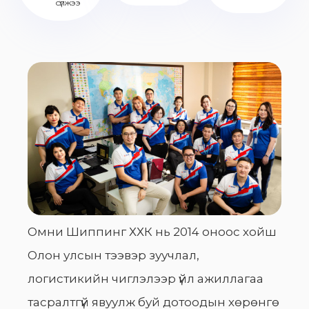
сүлжээ
Омни Шиппинг ХХК нь 2014 оноос хойш
Олон улсын тээвэр зуучлал,
логистикийн чиглэлээр үйл ажиллагаа
тасралтгүй явуулж буй дотоодын хөрөнгө