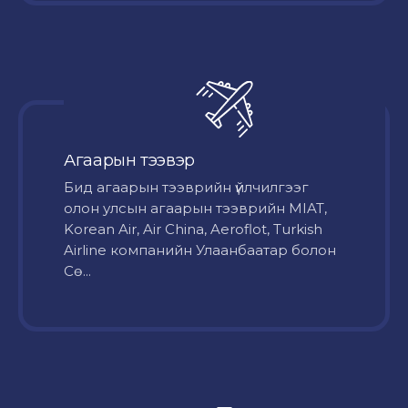
Агаарын тээвэр
Бид агаарын тээврийн үйлчилгээг
олон улсын агаарын тээврийн MIAT,
Korean Air, Air China, Aeroflot, Turkish
Airline компанийн Улаанбаатар болон
Сө...