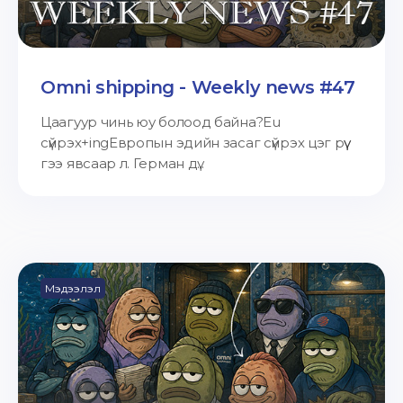
Omni shipping - Weekly news #47
Цаагуур чинь юу болоод байна?Eu
сүйрэх+ingЕвропын эдийн засаг сүйрэх цэг рүү
гээ явсаар л. Герман дү...
Мэдээлэл