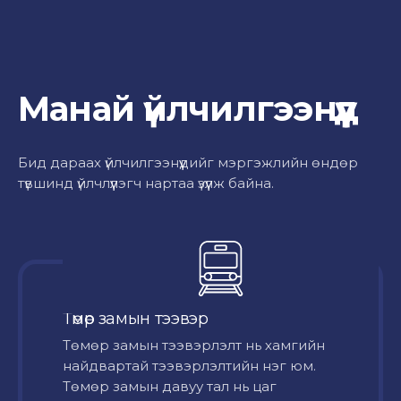
Манай үйлчилгээнүүд
Бид дараах үйлчилгээнүүдийг мэргэжлийн өндөр
түвшинд үйлчлүүлэгч нартаа үзүүлж байна.
Төмөр замын тээвэр
Төмөр замын тээвэрлэлт нь хамгийн
найдвартай тээвэрлэлтийн нэг юм.
Төмөр замын давуу тал нь цаг