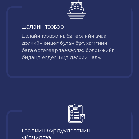
Далайн тээвэр
Далайн тээвэр нь бүх төрлийн ачааг
дэлхийн өнцөг булан бүрт, хамгийн
бага өртөгөөр тээвэрлэх боломжийг
бидэнд өгдөг. Бид дэлхийн аль...
Гаалийн бүрдүүлэлтийн
үйлчилгээ