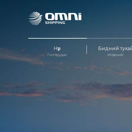
Нүүр
Бидний туха
Гол хуудас
Илүү ихийг