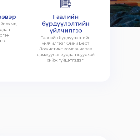
ээвэр
Гаалийн
бүрдүүлэлтийн
йг хямд,
урдан
үйлчилгээ
үргэн
Гаалийн бүрдүүлэлтийн
нэ.
үйлчилгээг Омни Бест
Ложистикс компаниараа
дамжуулан хурдан шуурхай
хийж гүйцэтгэдэг.