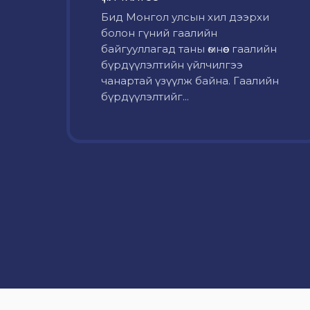
Бид Монгол улсын хил дээрхи
болон гүний гаалийн
байгууллагад таны өмнөөс гаалийн
бүрдүүлэлтийн үйлчилгээ
чанартай үзүүлж байна. Гаалийн
бүрдүүлэлтийг...