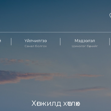
й
Үйлчилгээ
Мэдээлэл
Санал болгох
Шинэлэг бүхнийг
Хөгжилд хөтлөх