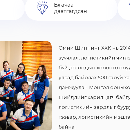
Бүх ачаа
даатгагдсан
Омни Шиппинг ХХК нь 2014
зуучлал, логистикийн чиглэ
буй дотоодын хөрөнгө оруу
улсад байрлах 500 гаруй х
дамжуулан Монгол орныхо
шийдлийг харилцагч байгу
логистикийн зардлыг бууру
тээвэр, логистикийн мэдлэ
байна.