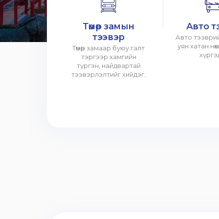
Төмөр замын
Авто т
тээвэр
Авто тээврий
уян хатан нө
Төмөр замаар буюу галт
хүргэ
тэргээр хамгийн
түргэн, найдвартай
тээвэрлэлтийг хийдэг.