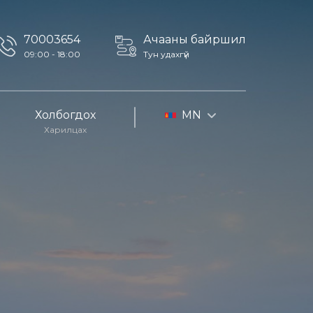
70003654
Ачааны байршил
09:00 - 18:00
Тун удахгүй
Холбогдох
MN
Харилцах