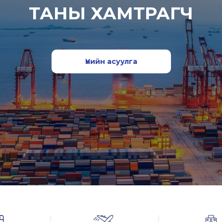
ТАНЫ ХАМТРАГЧ
Үнийн асуулга