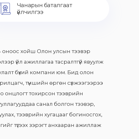
Чанарын баталгаат
үйлчилгээ
 оноос хойш Олон улсын тээвэр
лээр үйл ажиллагаа тасралтгүй явуулж
лалт бүхий компани юм. Бид олон
арилцагч, түншийн өргөн сүлжээгээрээ
о онцлогт тохирсон тээврийн
уллагууддаа санал болгон тээвэр,
улах, тээврийн хугацааг богиносгох,
гийг түгээх зэрэгт анхааран ажиллаж