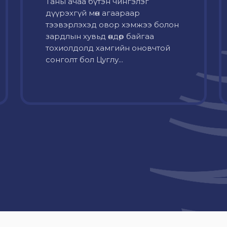
Таны ачаа бүтэн чингэлэг
дүүрэхгүй мөн агаараар
тээвэрлэхэд овор хэмжээ болон
зардлын хувьд өндөр байгаа
тохиолдолд хамгийн оновчтой
сонголт бол Цуглу...