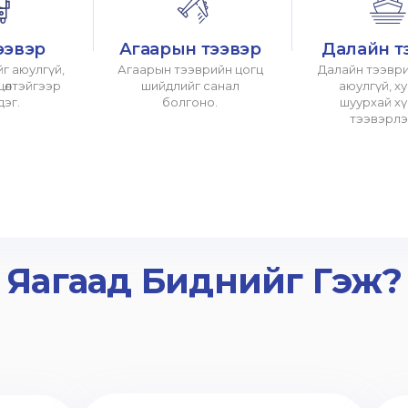
ээвэр
Агаарын тээвэр
Далайн т
г аюулгүй,
Агаарын тээврийн цогц
Далайн тээври
хцөлтэйгээр
шийдлийг санал
аюулгүй, х
дэг.
болгоно.
шуурхай х
тээвэрлэ
Яагаад Биднийг Гэж?