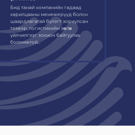
Бид танай компанийн гадаад
харилцааны менежерүүд болон
шаардлагатай бүлэгт зориулсан
тээвэр, логистикийн зөвлөх
үйлчилгээг зохион байгуулах
боломжтой...