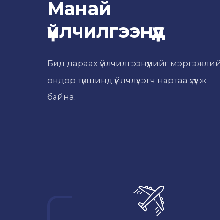
Манай
үйлчилгээнүүд
Бид дараах үйлчилгээнүүдийг мэргэжли
өндөр түвшинд үйлчлүүлэгч нартаа үзүүлж
байна.