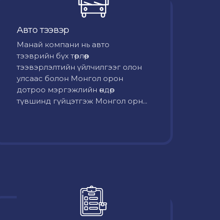
Авто тээвэр
Mанай компани нь авто
тээврийн бүх төрлөөр
тээвэрлэлтийн үйлчилгээг олон
улсаас болон Монгол орон
дотроо мэргэжлийн өндөр
түвшинд гүйцэтгэж Монгол орн...