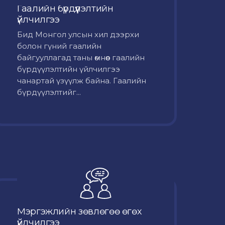
Гаалийн бүрдүүлэлтийн
үйлчилгээ
Бид Монгол улсын хил дээрхи
болон гүний гаалийн
байгууллагад таны өмнөөс гаалийн
бүрдүүлэлтийн үйлчилгээ
чанартай үзүүлж байна. Гаалийн
бүрдүүлэлтийг...
Мэргэжлийн зөвлөгөө өгөх
үйлчилгээ