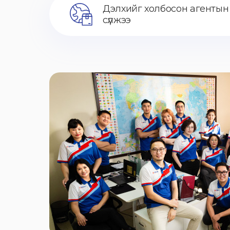
Дэлхийг холбосон агентын
сүлжээ