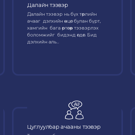
Далайн тээвэр
Далайн тээвэр нь бүх төрлийн
ачааг дэлхийн өнцөг булан бүрт,
хамгийн бага өртөгөөр тээвэрлэх
боломжийг бидэнд өгдөг. Бид
дэлхийн аль...
Цуглуулбар ачааны тээвэр