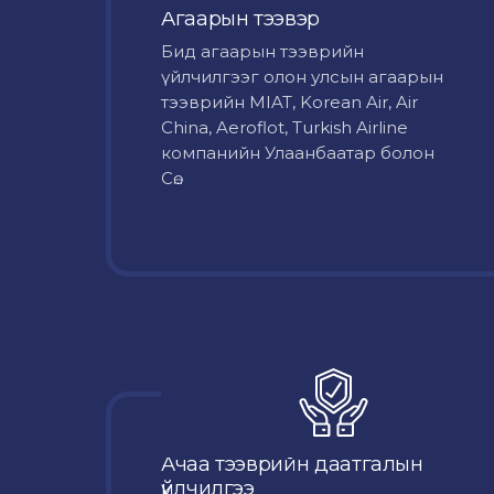
Агаарын тээвэр
Бид агаарын тээврийн
үйлчилгээг олон улсын агаарын
тээврийн MIAT, Korean Air, Air
China, Aeroflot, Turkish Airline
компанийн Улаанбаатар болон
Сө...
Ачаа тээврийн даатгалын
үйлчилгээ