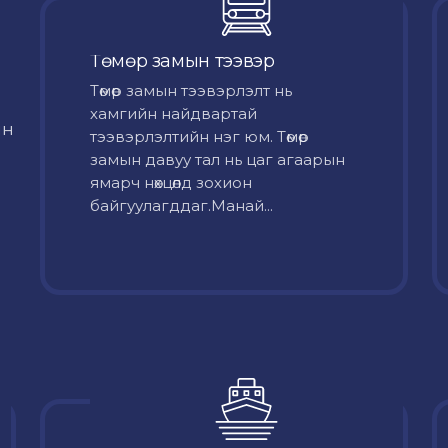
Төмөр замын тээвэр
Төмөр замын тээвэрлэлт нь
хамгийн найдвартай
йн
тээвэрлэлтийн нэг юм. Төмөр
замын давуу тал нь цаг агаарын
ямарч нөхцөлд зохион
байгуулагддаг.Манай...