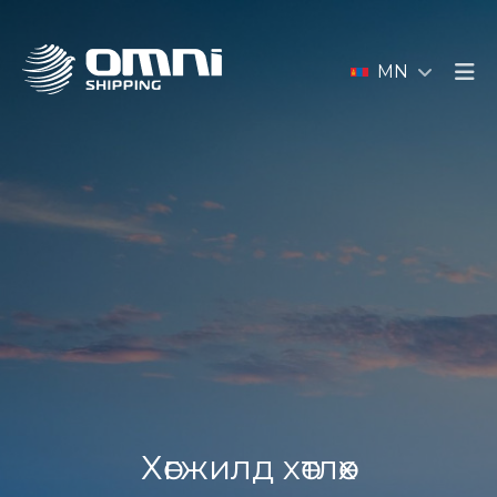
MN
Хөгжилд хөтлөх