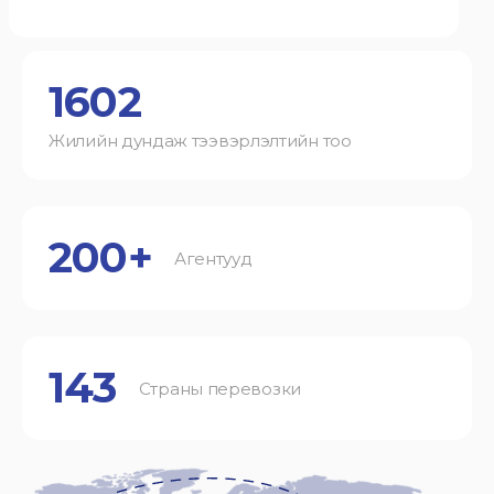
1602
Жилийн дундаж тээвэрлэлтийн тоо
200+
Агентууд
143
Страны перевозки