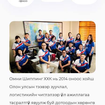
сүлжээ
Омни Шиппинг ХХК нь 2014 оноос хойш
Олон улсын тээвэр зуучлал,
логистикийн чиглэлээр үйл ажиллагаа
тасралтгүй явуулж буй дотоодын хөрөнгө