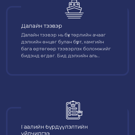
Далайн тээвэр
Далайн тээвэр нь бүх төрлийн ачааг
дэлхийн өнцөг булан бүрт, хамгийн
бага өртөгөөр тээвэрлэх боломжийг
бидэнд өгдөг. Бид дэлхийн аль...
Гаалийн бүрдүүлэлтийн
үйлчилгээ