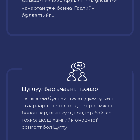
өмнөөс гаалийн бүрдүүлэлтийн үйлчилгээ
чанартай үзүүлж байна. Гаалийн
бүрдүүлэлтийг...
Цуглуулбар ачааны тээвэр
Таны ачаа бүтэн чингэлэг дүүрэхгүй мөн
агаараар тээвэрлэхэд овор хэмжээ
болон зардлын хувьд өндөр байгаа
тохиолдолд хамгийн оновчтой
сонголт бол Цуглу...