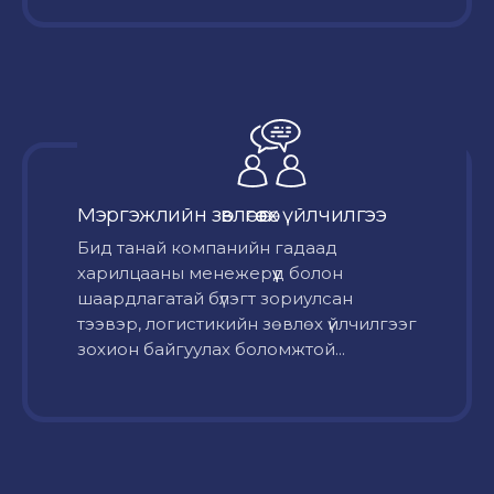
Мэргэжлийн зөвлөгөө өгөх үйлчилгээ
Бид танай компанийн гадаад
харилцааны менежерүүд болон
шаардлагатай бүлэгт зориулсан
тээвэр, логистикийн зөвлөх үйлчилгээг
зохион байгуулах боломжтой...