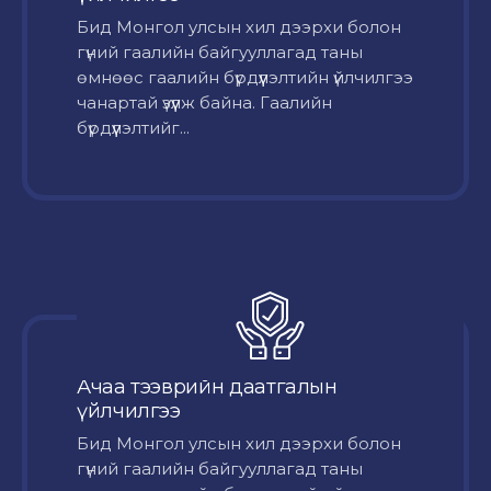
Бид Монгол улсын хил дээрхи болон
гүний гаалийн байгууллагад таны
өмнөөс гаалийн бүрдүүлэлтийн үйлчилгээ
чанартай үзүүлж байна. Гаалийн
бүрдүүлэлтийг...
Ачаа тээврийн даатгалын
үйлчилгээ
Бид Монгол улсын хил дээрхи болон
гүний гаалийн байгууллагад таны