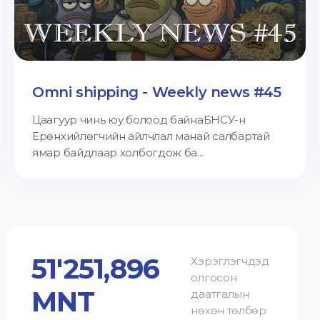
Omni shipping - Weekly news #45
Цаагуур чинь юу болоод байнаБНСУ-н
Ерөнхийлөгчийн айлчлал манай салбартай
ямар байдлаар холбогдож ба...
51'251,896
Хэрэглэгчдэд
олгосон
MNT
даатгалын
нөхөн төлбөр