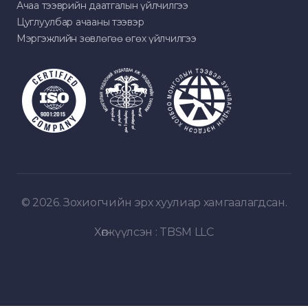
Ачаа тээврийн даатгалын үйлчилгээ
Цуглуулбар ачааны тээвэр
Мэргэжлийн зөвлөгөө өгөх үйлчилгээ
© 2026. Зохиогчийн эрх хуулиар хамгаалагдсан.
Хөгжүүлсэн :
TBSM LLC