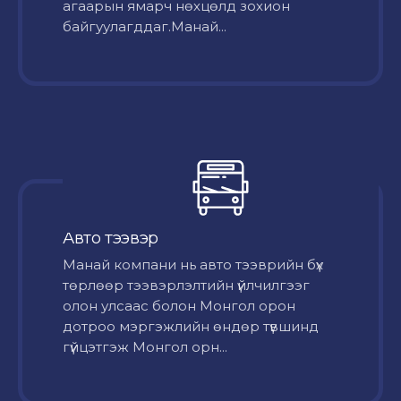
агаарын ямарч нөхцөлд зохион
байгуулагддаг.Манай...
Авто тээвэр
Mанай компани нь авто тээврийн бүх
төрлөөр тээвэрлэлтийн үйлчилгээг
олон улсаас болон Монгол орон
дотроо мэргэжлийн өндөр түвшинд
гүйцэтгэж Монгол орн...