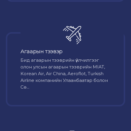
Агаарын тээвэр
Бид агаарын тээврийн үйлчилгээг
олон улсын агаарын тээврийн MIAT,
Korean Air, Air China, Aeroflot, Turkish
Airline компанийн Улаанбаатар болон
Сө...