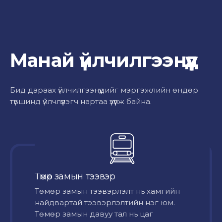
Манай үйлчилгээнүүд
Бид дараах үйлчилгээнүүдийг мэргэжлийн өндөр
түвшинд үйлчлүүлэгч нартаа үзүүлж байна.
Төмөр замын тээвэр
Төмөр замын тээвэрлэлт нь хамгийн
найдвартай тээвэрлэлтийн нэг юм.
Төмөр замын давуу тал нь цаг