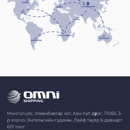
Монгол улс, Улаанбаатар хот, Хан-Уул дүүрэг, 17060, 3-
р хороо, Энгельсийн гудамж, Лайф тауэр 6 давхарт
601 тоот