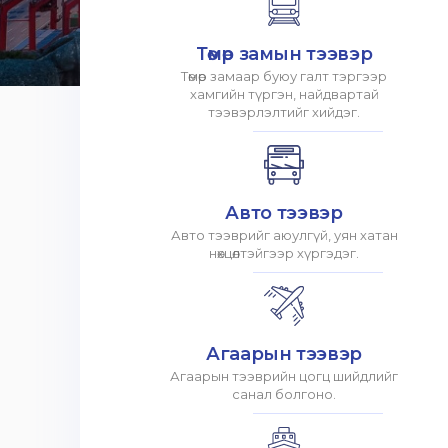
Төмөр замын тээвэр
Төмөр замаар буюу галт тэргээр
хамгийн түргэн, найдвартай
тээвэрлэлтийг хийдэг.
Авто тээвэр
Авто тээврийг аюулгүй, уян хатан
нөхцөлтэйгээр хүргэдэг.
Агаарын тээвэр
Агаарын тээврийн цогц шийдлийг
санал болгоно.