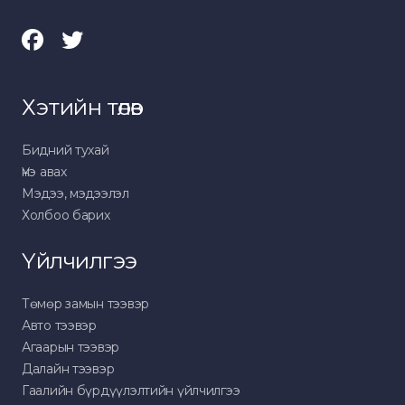
Хэтийн төлөв
Бидний тухай
Үнэ авах
Мэдээ, мэдээлэл
Холбоо барих
Үйлчилгээ
Төмөр замын тээвэр
Авто тээвэр
Агаарын тээвэр
Далайн тээвэр
Гаалийн бүрдүүлэлтийн үйлчилгээ