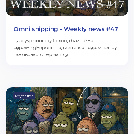
Omni shipping - Weekly news #47
Цаагуур чинь юу болоод байна?Eu
сүйрэх+ingЕвропын эдийн засаг сүйрэх цэг рүү
гээ явсаар л. Герман дү...
Мэдээлэл