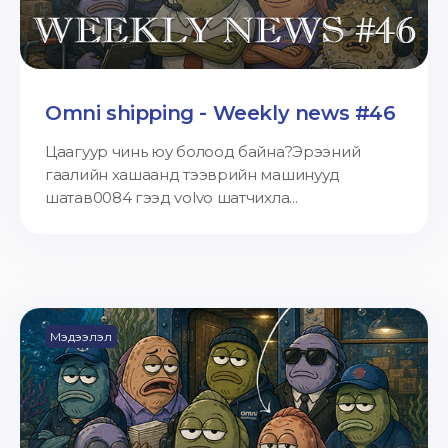
Omni shipping - Weekly news #46
Цаагуур чинь юу болоод байна?Эрээний
гаалийн хашаанд тээврийн машинууд
шатав0084 гээд volvo шатчихла...
Мэдээлэл