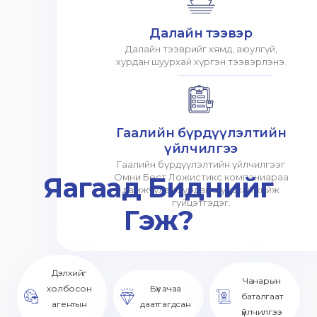
Далайн тээвэр
Далайн тээврийг хямд, аюулгүй,
хурдан шуурхай хүргэн тээвэрлэнэ.
Гаалийн бүрдүүлэлтийн
үйлчилгээ
Гаалийн бүрдүүлэлтийн үйлчилгээг
Яагаад Биднийг
Омни Бест Ложистикс компаниараа
дамжуулан хурдан шуурхай хийж
гүйцэтгэдэг.
Гэж?
Дэлхийг
Чанарын
холбосон
Бүх ачаа
баталгаат
агентын
даатгагдсан
үйлчилгээ