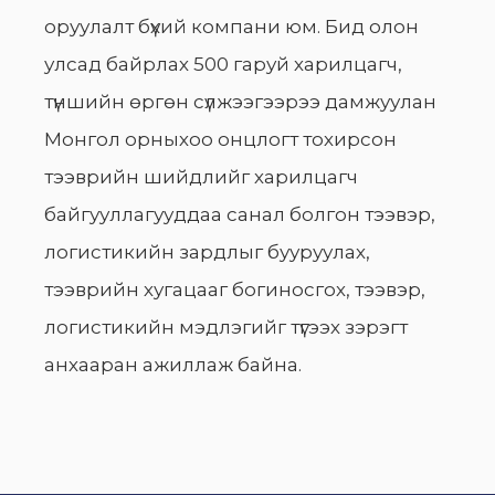
оруулалт бүхий компани юм. Бид олон
улсад байрлах 500 гаруй харилцагч,
түншийн өргөн сүлжээгээрээ дамжуулан
Монгол орныхоо онцлогт тохирсон
тээврийн шийдлийг харилцагч
байгууллагууддаа санал болгон тээвэр,
логистикийн зардлыг бууруулах,
тээврийн хугацааг богиносгох, тээвэр,
логистикийн мэдлэгийг түгээх зэрэгт
анхааран ажиллаж байна.