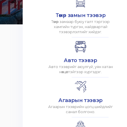
Төмөр замын тээвэр
Төмөр замаар буюу галт тэргээр
хамгийн түргэн, найдвартай
тээвэрлэлтийг хийдэг.
Авто тээвэр
Авто тээврийг аюулгүй, уян хатан
нөхцөлтэйгээр хүргэдэг.
Агаарын тээвэр
Агаарын тээврийн цогц шийдлийг
санал болгоно.