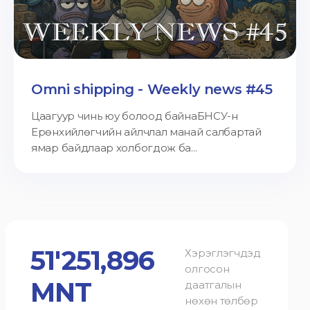
Omni shipping - Weekly news #45
Цаагуур чинь юу болоод байнаБНСУ-н
Ерөнхийлөгчийн айлчлал манай салбартай
ямар байдлаар холбогдож ба...
51'251,896
Хэрэглэгчдэд
олгосон
MNT
даатгалын
нөхөн төлбөр