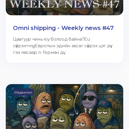
Omni shipping - Weekly news #47
Цаагуур чинь юу болоод байна?Eu
сүйрэх+ingЕвропын эдийн засаг сүйрэх цэг рүү
гээ явсаар л. Герман дү...
Мэдээлэл