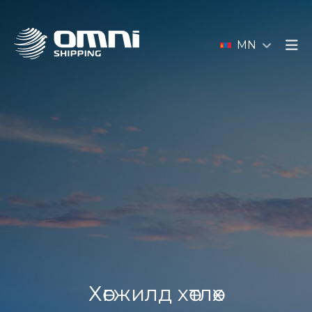
MN
Хөгжилд хөтлөх