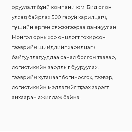
оруулалт бүхий компани юм. Бид олон
улсад байрлах 500 гаруй харилцагч,
түншийн өргөн сүлжээгээрээ дамжуулан
Монгол орныхоо онцлогт тохирсон
тээврийн шийдлийг харилцагч
байгууллагууддаа санал болгон тээвэр,
логистикийн зардлыг бууруулах,
тээврийн хугацааг богиносгох, тээвэр,
логистикийн мэдлэгийг түгээх зэрэгт
анхааран ажиллаж байна.