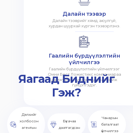
Далайн тээвэр
Далайн тээврийг хямд, аюулгүй,
хурдан шуурхай хүргэн тээвэрлэнэ.
Гаалийн бүрдүүлэлтийн
үйлчилгээ
Гаалийн бүрдүүлэлтийн үйлчилгээг
Яагаад Биднийг
Омни Бест Ложистикс компаниараа
дамжуулан хурдан шуурхай хийж
гүйцэтгэдэг.
Гэж?
Дэлхийг
Чанарын
холбосон
Бүх ачаа
баталгаат
агентын
даатгагдсан
үйлчилгээ