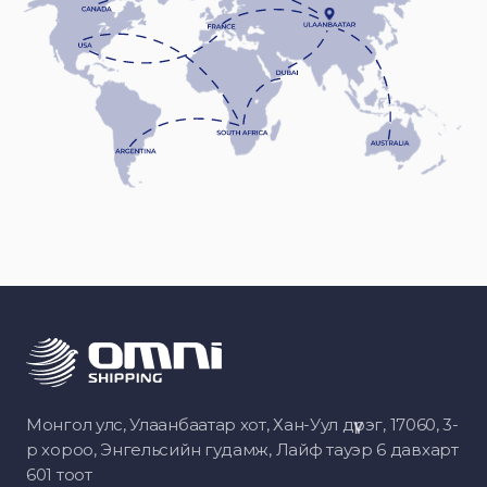
Монгол улс, Улаанбаатар хот, Хан-Уул дүүрэг, 17060, 3-
р хороо, Энгельсийн гудамж, Лайф тауэр 6 давхарт
601 тоот