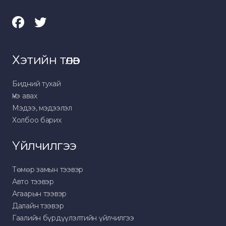
Хэтийн төлөв
Бидний тухай
Үнэ авах
Мэдээ, мэдээлэл
Холбоо барих
Үйлчилгээ
Төмөр замын тээвэр
Авто тээвэр
Агаарын тээвэр
Далайн тээвэр
Гаалийн бүрдүүлэлтийн үйлчилгээ