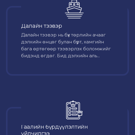
Далайн тээвэр
Далайн тээвэр нь бүх төрлийн ачааг
дэлхийн өнцөг булан бүрт, хамгийн
бага өртөгөөр тээвэрлэх боломжийг
бидэнд өгдөг. Бид дэлхийн аль...
Гаалийн бүрдүүлэлтийн
үйлчилгээ