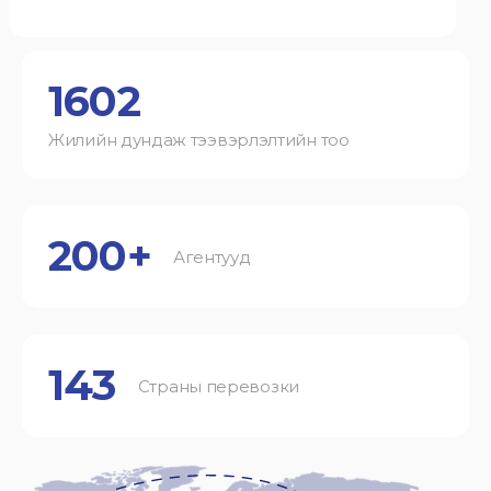
1602
Жилийн дундаж тээвэрлэлтийн тоо
200+
Агентууд
143
Страны перевозки