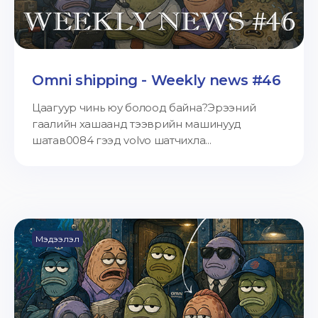
Omni shipping - Weekly news #46
Цаагуур чинь юу болоод байна?Эрээний
гаалийн хашаанд тээврийн машинууд
шатав0084 гээд volvo шатчихла...
Мэдээлэл