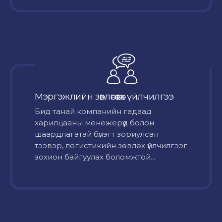
Мэргэжлийн зөвлөгөө өгөх үйлчилгээ
Бид танай компанийн гадаад
харилцааны менежерүүд болон
шаардлагатай бүлэгт зориулсан
тээвэр, логистикийн зөвлөх үйлчилгээг
зохион байгуулах боломжтой...