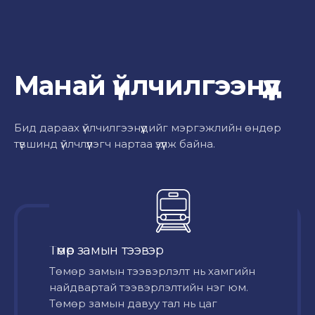
Манай үйлчилгээнүүд
Бид дараах үйлчилгээнүүдийг мэргэжлийн өндөр
түвшинд үйлчлүүлэгч нартаа үзүүлж байна.
Төмөр замын тээвэр
Төмөр замын тээвэрлэлт нь хамгийн
найдвартай тээвэрлэлтийн нэг юм.
Төмөр замын давуу тал нь цаг