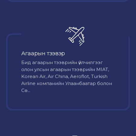
Агаарын тээвэр
Бид агаарын тээврийн үйлчилгээг
олон улсын агаарын тээврийн MIAT,
Korean Air, Air China, Aeroflot, Turkish
Airline компанийн Улаанбаатар болон
Сө...