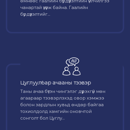
өмнөөс гаалийн бүрдүүлэлтийн үйлчилгээ
чанартай үзүүлж байна. Гаалийн
бүрдүүлэлтийг...
Цуглуулбар ачааны тээвэр
Таны ачаа бүтэн чингэлэг дүүрэхгүй мөн
агаараар тээвэрлэхэд овор хэмжээ
болон зардлын хувьд өндөр байгаа
тохиолдолд хамгийн оновчтой
сонголт бол Цуглу...