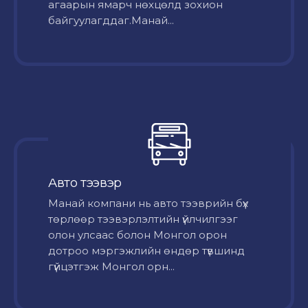
агаарын ямарч нөхцөлд зохион
байгуулагддаг.Манай...
Авто тээвэр
Mанай компани нь авто тээврийн бүх
төрлөөр тээвэрлэлтийн үйлчилгээг
олон улсаас болон Монгол орон
дотроо мэргэжлийн өндөр түвшинд
гүйцэтгэж Монгол орн...