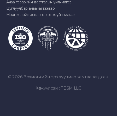
Ачаа тээврийн даатгалын үйлчилгээ
Цуглуулбар ачааны тээвэр
Мэргэжлийн зөвлөгөө өгөх үйлчилгээ
© 2026. Зохиогчийн эрх хуулиар хамгаалагдсан.
Хөгжүүлсэн :
TBSM LLC