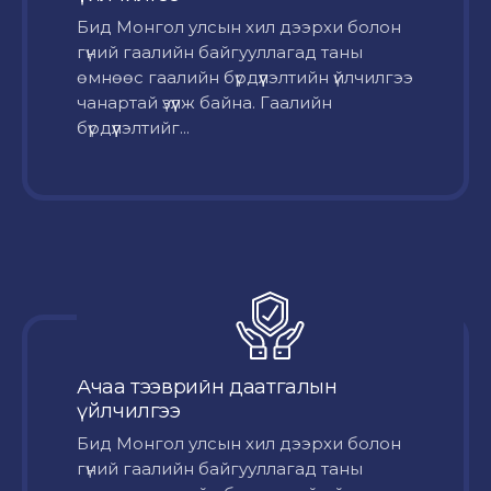
Бид Монгол улсын хил дээрхи болон
гүний гаалийн байгууллагад таны
өмнөөс гаалийн бүрдүүлэлтийн үйлчилгээ
чанартай үзүүлж байна. Гаалийн
бүрдүүлэлтийг...
Ачаа тээврийн даатгалын
үйлчилгээ
Бид Монгол улсын хил дээрхи болон
гүний гаалийн байгууллагад таны