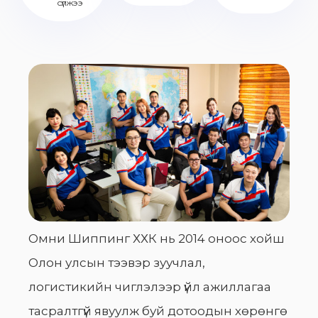
сүлжээ
Омни Шиппинг ХХК нь 2014 оноос хойш
Олон улсын тээвэр зуучлал,
логистикийн чиглэлээр үйл ажиллагаа
тасралтгүй явуулж буй дотоодын хөрөнгө