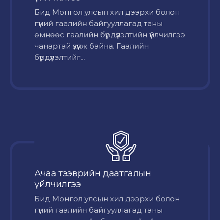
Бид Монгол улсын хил дээрхи болон
гүний гаалийн байгууллагад таны
өмнөөс гаалийн бүрдүүлэлтийн үйлчилгээ
чанартай үзүүлж байна. Гаалийн
бүрдүүлэлтийг...
Ачаа тээврийн даатгалын
үйлчилгээ
Бид Монгол улсын хил дээрхи болон
гүний гаалийн байгууллагад таны