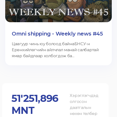
Omni shipping - Weekly news #45
Цаагуур чинь юу болоод байнаБНСУ-н
Ерөнхийлөгчийн айлчлал манай салбартай
ямар байдлаар холбогдож ба...
51'251,896
Хэрэглэгчдэд
олгосон
MNT
даатгалын
нөхөн төлбөр