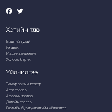
Хэтийн төлөв
Бидний тухай
Үнэ авах
Мэдээ, мэдээлэл
Холбоо барих
Үйлчилгээ
Төмөр замын тээвэр
Авто тээвэр
Агаарын тээвэр
Далайн тээвэр
Гаалийн бүрдүүлэлтийн үйлчилгээ