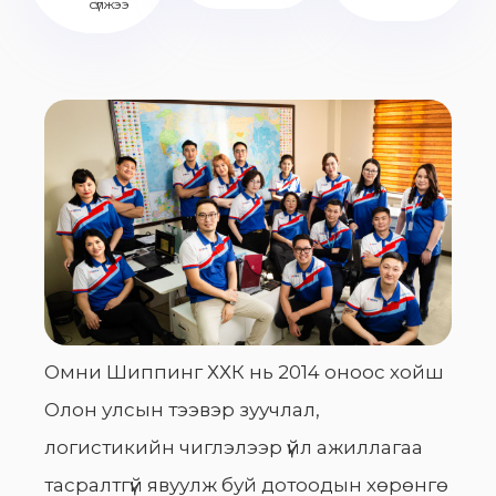
сүлжээ
Омни Шиппинг ХХК нь 2014 оноос хойш
Олон улсын тээвэр зуучлал,
логистикийн чиглэлээр үйл ажиллагаа
тасралтгүй явуулж буй дотоодын хөрөнгө