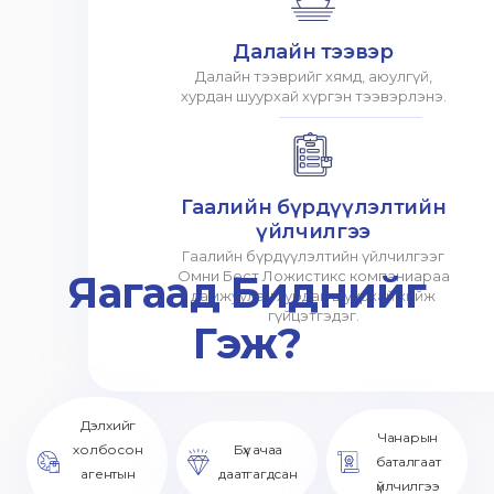
Далайн тээвэр
Далайн тээврийг хямд, аюулгүй,
хурдан шуурхай хүргэн тээвэрлэнэ.
Гаалийн бүрдүүлэлтийн
үйлчилгээ
Гаалийн бүрдүүлэлтийн үйлчилгээг
Яагаад Биднийг
Омни Бест Ложистикс компаниараа
дамжуулан хурдан шуурхай хийж
гүйцэтгэдэг.
Гэж?
Дэлхийг
Чанарын
холбосон
Бүх ачаа
баталгаат
агентын
даатгагдсан
үйлчилгээ