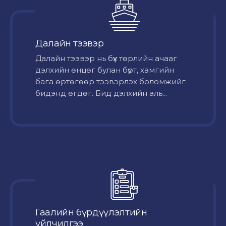
Далайн тээвэр
Далайн тээвэр нь бүх төрлийн ачааг
дэлхийн өнцөг булан бүрт, хамгийн
бага өртөгөөр тээвэрлэх боломжийг
бидэнд өгдөг. Бид дэлхийн аль...
Гаалийн бүрдүүлэлтийн
үйлчилгээ