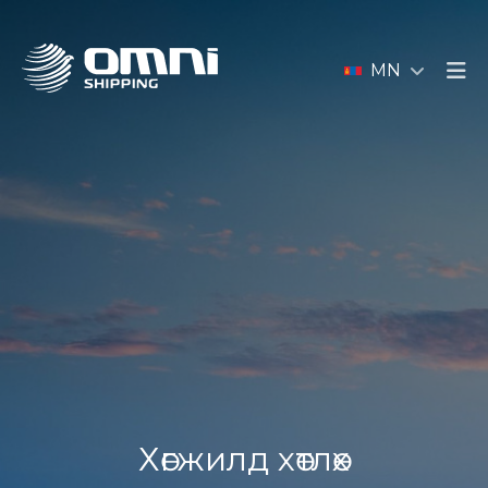
MN
Хөгжилд хөтлөх