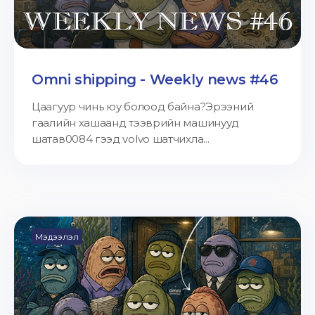
Omni shipping - Weekly news #46
Цаагуур чинь юу болоод байна?Эрээний
гаалийн хашаанд тээврийн машинууд
шатав0084 гээд volvo шатчихла...
Мэдээлэл