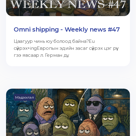
Omni shipping - Weekly news #47
Цаагуур чинь юу болоод байна?Eu
сүйрэх+ingЕвропын эдийн засаг сүйрэх цэг рүү
гээ явсаар л. Герман дү...
Мэдээлэл