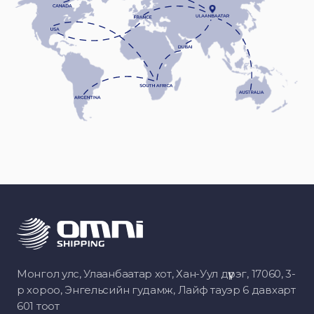
Монгол улс, Улаанбаатар хот, Хан-Уул дүүрэг, 17060, 3-
р хороо, Энгельсийн гудамж, Лайф тауэр 6 давхарт
601 тоот