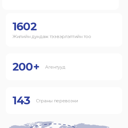
1602
Жилийн дундаж тээвэрлэлтийн тоо
200+
Агентууд
143
Страны перевозки