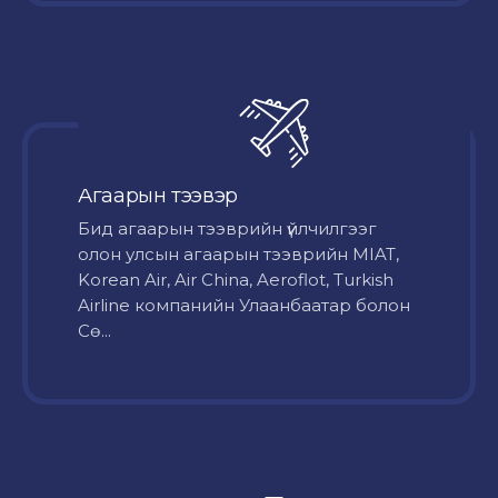
Агаарын тээвэр
Бид агаарын тээврийн үйлчилгээг
олон улсын агаарын тээврийн MIAT,
Korean Air, Air China, Aeroflot, Turkish
Airline компанийн Улаанбаатар болон
Сө...