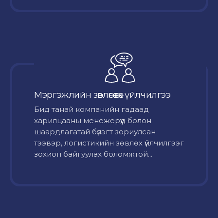
Мэргэжлийн зөвлөгөө өгөх үйлчилгээ
Бид танай компанийн гадаад
харилцааны менежерүүд болон
шаардлагатай бүлэгт зориулсан
тээвэр, логистикийн зөвлөх үйлчилгээг
зохион байгуулах боломжтой...