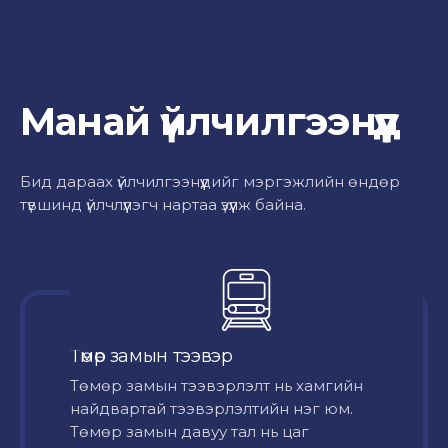
Манай үйлчилгээнүүд
Бид дараах үйлчилгээнүүдийг мэргэжлийн өндөр
түвшинд үйлчлүүлэгч нартаа үзүүлж байна.
Төмөр замын тээвэр
Төмөр замын тээвэрлэлт нь хамгийн
найдвартай тээвэрлэлтийн нэг юм.
Төмөр замын давуу тал нь цаг