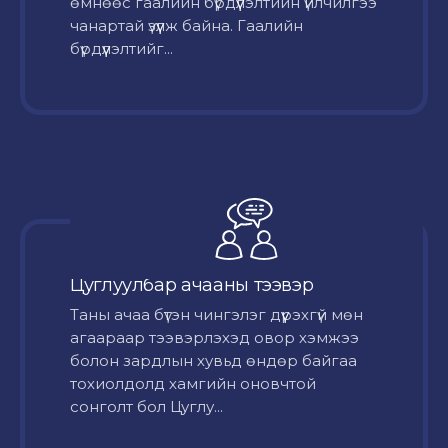
өмнөөс гаалийн бүрдүүлэлтийн үйлчилгээ
чанартай үзүүлж байна. Гаалийн
бүрдүүлэлтийг...
Цуглуулбар ачааны тээвэр
Таны ачаа бүтэн чингэлэг дүүрэхгүй мөн
агаараар тээвэрлэхэд овор хэмжээ
болон зардлын хувьд өндөр байгаа
тохиолдолд хамгийн оновчтой
сонголт бол Цуглу...