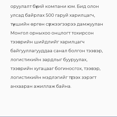
оруулалт бүхий компани юм. Бид олон
улсад байрлах 500 гаруй харилцагч,
түншийн өргөн сүлжээгээрээ дамжуулан
Монгол орныхоо онцлогт тохирсон
тээврийн шийдлийг харилцагч
байгууллагууддаа санал болгон тээвэр,
логистикийн зардлыг бууруулах,
тээврийн хугацааг богиносгох, тээвэр,
логистикийн мэдлэгийг түгээх зэрэгт
анхааран ажиллаж байна.