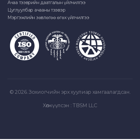
Ачаа тээврийн даатгалын үйлчилгээ
Цуглуулбар ачааны тээвэр
Мэргэжлийн зөвлөгөө өгөх үйлчилгээ
© 2026. Зохиогчийн эрх хуулиар хамгаалагдсан.
Хөгжүүлсэн :
TBSM LLC