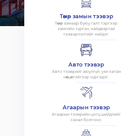
Төмөр замын тээвэр
Төмөр замаар буюу галт тэргээр
хамгийн түргэн, найдвартай
тээвэрлэлтийг хийдэг.
Авто тээвэр
Авто тээврийг аюулгүй, уян хатан
нөхцөлтэйгээр хүргэдэг.
Агаарын тээвэр
Агаарын тээврийн цогц шийдлийг
санал болгоно.