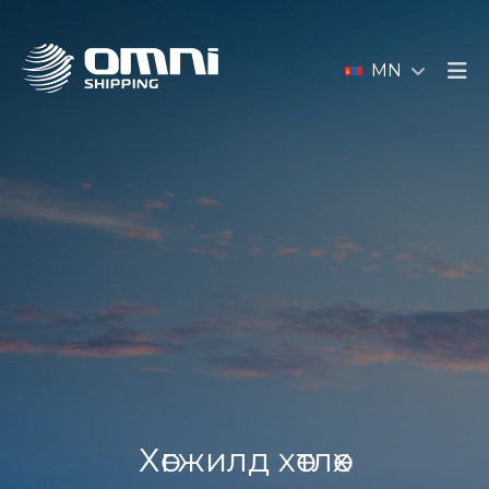
MN
Хөгжилд хөтлөх