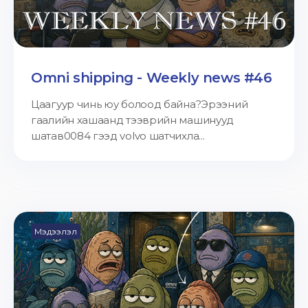
Omni shipping - Weekly news #46
Цаагуур чинь юу болоод байна?Эрээний
гаалийн хашаанд тээврийн машинууд
шатав0084 гээд volvo шатчихла...
Мэдээлэл