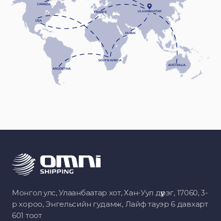
Монгол улс, Улаанбаатар хот, Хан-Уул дүүрэг, 17060, 3-
р хороо, Энгельсийн гудамж, Лайф тауэр 6 давхарт
601 тоот