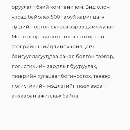
оруулалт бүхий компани юм. Бид олон
улсад байрлах 500 гаруй харилцагч,
түншийн өргөн сүлжээгээрээ дамжуулан
Монгол орныхоо онцлогт тохирсон
тээврийн шийдлийг харилцагч
байгууллагууддаа санал болгон тээвэр,
логистикийн зардлыг бууруулах,
тээврийн хугацааг богиносгох, тээвэр,
логистикийн мэдлэгийг түгээх зэрэгт
анхааран ажиллаж байна.