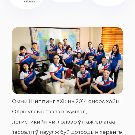
сүлжээ
Омни Шиппинг ХХК нь 2014 оноос хойш
Олон улсын тээвэр зуучлал,
логистикийн чиглэлээр үйл ажиллагаа
тасралтгүй явуулж буй дотоодын хөрөнгө