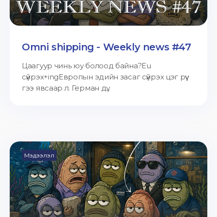
Omni shipping - Weekly news #47
Цаагуур чинь юу болоод байна?Eu
сүйрэх+ingЕвропын эдийн засаг сүйрэх цэг рүү
гээ явсаар л. Герман дү...
Мэдээлэл