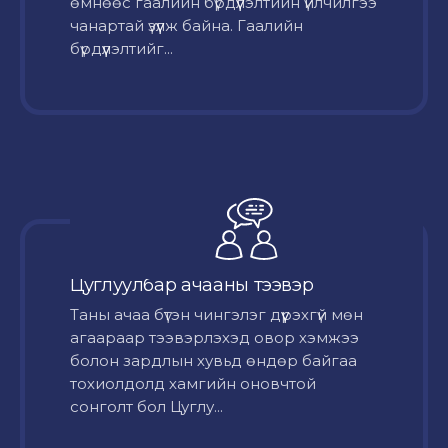
өмнөөс гаалийн бүрдүүлэлтийн үйлчилгээ
чанартай үзүүлж байна. Гаалийн
бүрдүүлэлтийг...
Цуглуулбар ачааны тээвэр
Таны ачаа бүтэн чингэлэг дүүрэхгүй мөн
агаараар тээвэрлэхэд овор хэмжээ
болон зардлын хувьд өндөр байгаа
тохиолдолд хамгийн оновчтой
сонголт бол Цуглу...