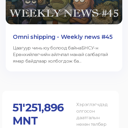
Omni shipping - Weekly news #45
Цаагуур чинь юу болоод байнаБНСУ-н
Ерөнхийлөгчийн айлчлал манай салбартай
ямар байдлаар холбогдож ба...
51'251,896
Хэрэглэгчдэд
олгосон
MNT
даатгалын
нөхөн төлбөр