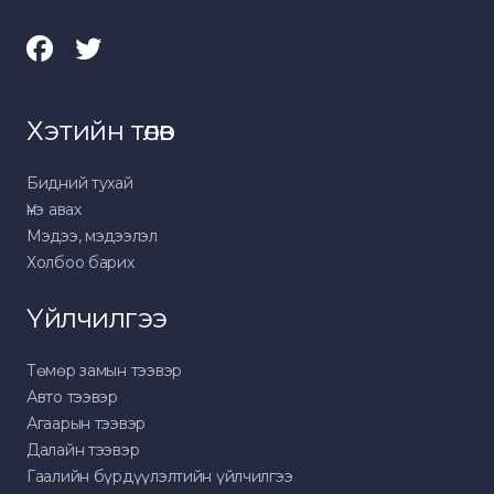
Хэтийн төлөв
Бидний тухай
Үнэ авах
Мэдээ, мэдээлэл
Холбоо барих
Үйлчилгээ
Төмөр замын тээвэр
Авто тээвэр
Агаарын тээвэр
Далайн тээвэр
Гаалийн бүрдүүлэлтийн үйлчилгээ