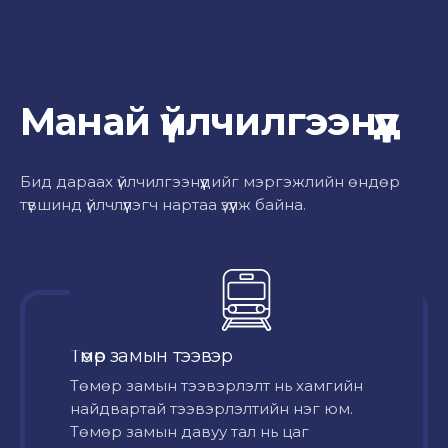
Манай үйлчилгээнүүд
Бид дараах үйлчилгээнүүдийг мэргэжлийн өндөр
түвшинд үйлчлүүлэгч нартаа үзүүлж байна.
Төмөр замын тээвэр
Төмөр замын тээвэрлэлт нь хамгийн
найдвартай тээвэрлэлтийн нэг юм.
Төмөр замын давуу тал нь цаг