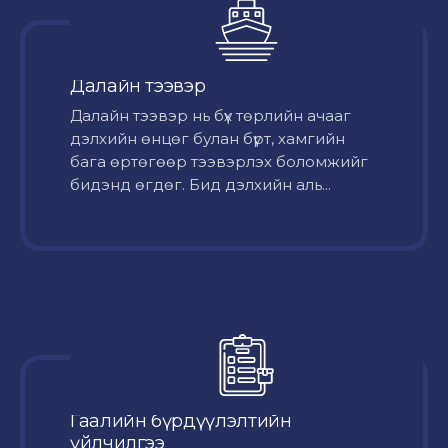
Далайн тээвэр
Далайн тээвэр нь бүх төрлийн ачааг
дэлхийн өнцөг булан бүрт, хамгийн
бага өртөгөөр тээвэрлэх боломжийг
бидэнд өгдөг. Бид дэлхийн аль...
Гаалийн бүрдүүлэлтийн
үйлчилгээ