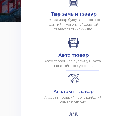
Төмөр замын тээвэр
Төмөр замаар буюу галт тэргээр
хамгийн түргэн, найдвартай
тээвэрлэлтийг хийдэг.
Авто тээвэр
Авто тээврийг аюулгүй, уян хатан
нөхцөлтэйгээр хүргэдэг.
Агаарын тээвэр
Агаарын тээврийн цогц шийдлийг
санал болгоно.