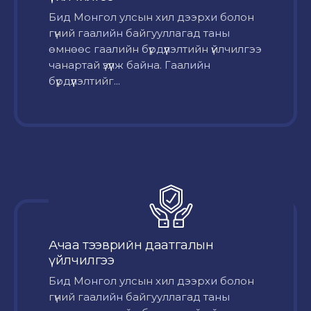
Бид Монгол улсын хил дээрхи болон
гүний гаалийн байгууллагад таны
өмнөөс гаалийн бүрдүүлэлтийн үйлчилгээ
чанартай үзүүлж байна. Гаалийн
бүрдүүлэлтийг...
Ачаа тээврийн даатгалын
үйлчилгээ
Бид Монгол улсын хил дээрхи болон
гүний гаалийн байгууллагад таны