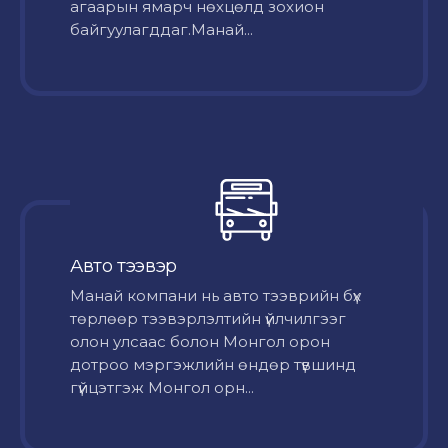
агаарын ямарч нөхцөлд зохион
байгуулагддаг.Манай...
Авто тээвэр
Mанай компани нь авто тээврийн бүх
төрлөөр тээвэрлэлтийн үйлчилгээг
олон улсаас болон Монгол орон
дотроо мэргэжлийн өндөр түвшинд
гүйцэтгэж Монгол орн...