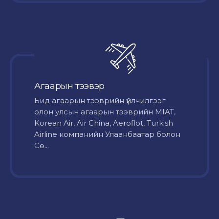
Агаарын тээвэр
Бид агаарын тээврийн үйлчилгээг
олон улсын агаарын тээврийн MIAT,
Korean Air, Air China, Aeroflot, Turkish
Airline компанийн Улаанбаатар болон
Сө...