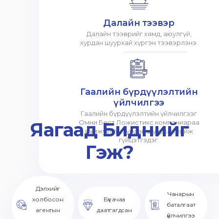
Далайн тээвэр
Далайн тээврийг хямд, аюулгүй,
хурдан шуурхай хүргэн тээвэрлэнэ.
Гаалийн бүрдүүлэлтийн
үйлчилгээ
Гаалийн бүрдүүлэлтийн үйлчилгээг
Яагаад Биднийг
Омни Бест Ложистикс компаниараа
дамжуулан хурдан шуурхай хийж
гүйцэтгэдэг.
Гэж?
Дэлхийг
Чанарын
холбосон
Бүх ачаа
баталгаат
агентын
даатгагдсан
үйлчилгээ