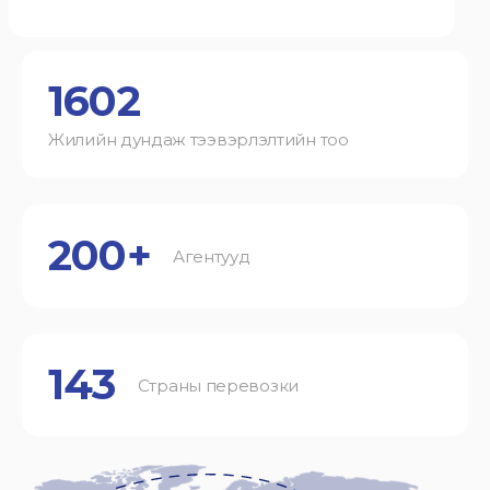
1602
Жилийн дундаж тээвэрлэлтийн тоо
200+
Агентууд
143
Страны перевозки