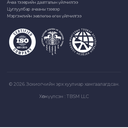
Ачаа тээврийн даатгалын үйлчилгээ
Цуглуулбар ачааны тээвэр
Мэргэжлийн зөвлөгөө өгөх үйлчилгээ
© 2026. Зохиогчийн эрх хуулиар хамгаалагдсан.
Хөгжүүлсэн :
TBSM LLC