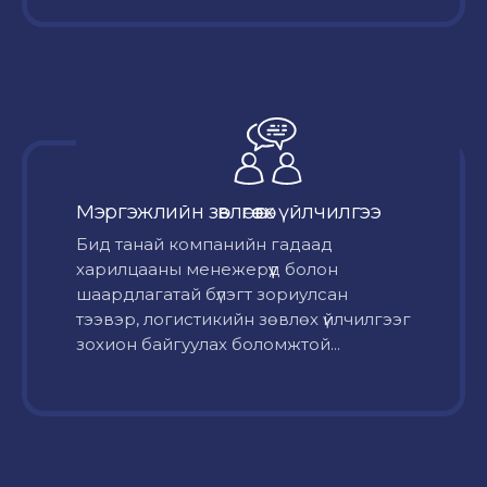
Мэргэжлийн зөвлөгөө өгөх үйлчилгээ
Бид танай компанийн гадаад
харилцааны менежерүүд болон
шаардлагатай бүлэгт зориулсан
тээвэр, логистикийн зөвлөх үйлчилгээг
зохион байгуулах боломжтой...