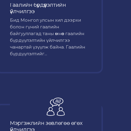
Гаалийн бүрдүүлэлтийн
үйлчилгээ
Бид Монгол улсын хил дээрхи
болон гүний гаалийн
байгууллагад таны өмнөөс гаалийн
бүрдүүлэлтийн үйлчилгээ
чанартай үзүүлж байна. Гаалийн
бүрдүүлэлтийг...
Мэргэжлийн зөвлөгөө өгөх
үйлчилгээ