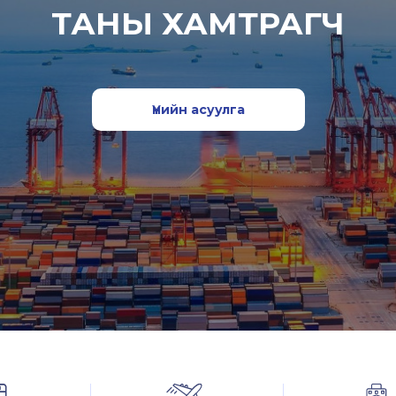
ТАНЫ ХАМТРАГЧ
Үнийн асуулга