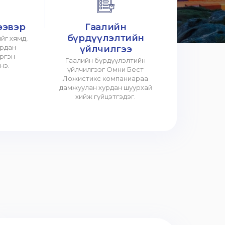
ээвэр
Гаалийн
бүрдүүлэлтийн
йг хямд,
урдан
үйлчилгээ
үргэн
Гаалийн бүрдүүлэлтийн
нэ.
үйлчилгээг Омни Бест
Ложистикс компаниараа
дамжуулан хурдан шуурхай
хийж гүйцэтгэдэг.