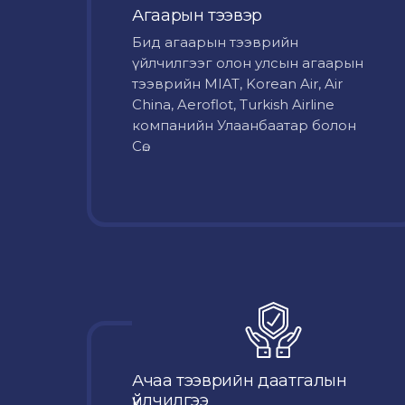
Агаарын тээвэр
Бид агаарын тээврийн
үйлчилгээг олон улсын агаарын
тээврийн MIAT, Korean Air, Air
China, Aeroflot, Turkish Airline
компанийн Улаанбаатар болон
Сө...
Ачаа тээврийн даатгалын
үйлчилгээ