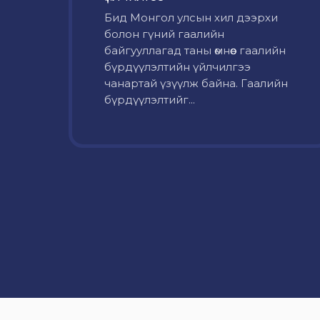
Бид Монгол улсын хил дээрхи
болон гүний гаалийн
байгууллагад таны өмнөөс гаалийн
бүрдүүлэлтийн үйлчилгээ
чанартай үзүүлж байна. Гаалийн
бүрдүүлэлтийг...