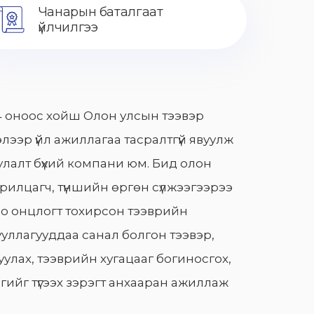
Чанарын баталгаат
үйлчилгээ
 оноос хойш Олон улсын тээвэр
лээр үйл ажиллагаа тасралтгүй явуулж
лалт бүхий компани юм. Бид олон
арилцагч, түншийн өргөн сүлжээгээрээ
о онцлогт тохирсон тээврийн
уллагууддаа санал болгон тээвэр,
улах, тээврийн хугацааг богиносгох,
гийг түгээх зэрэгт анхааран ажиллаж