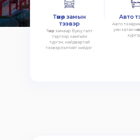
Төмөр замын
Авто т
тээвэр
Авто тээврий
уян хатан нө
Төмөр замаар буюу галт
хүргэ
тэргээр хамгийн
түргэн, найдвартай
тээвэрлэлтийг хийдэг.