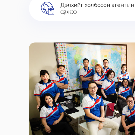
Дэлхийг холбосон агентын
сүлжээ