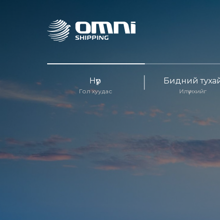
Нүүр
Бидний туха
Гол хуудас
Илүү ихийг