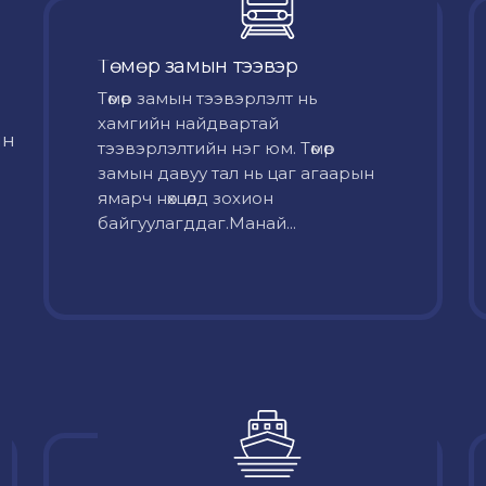
Төмөр замын тээвэр
Төмөр замын тээвэрлэлт нь
хамгийн найдвартай
йн
тээвэрлэлтийн нэг юм. Төмөр
замын давуу тал нь цаг агаарын
ямарч нөхцөлд зохион
байгуулагддаг.Манай...