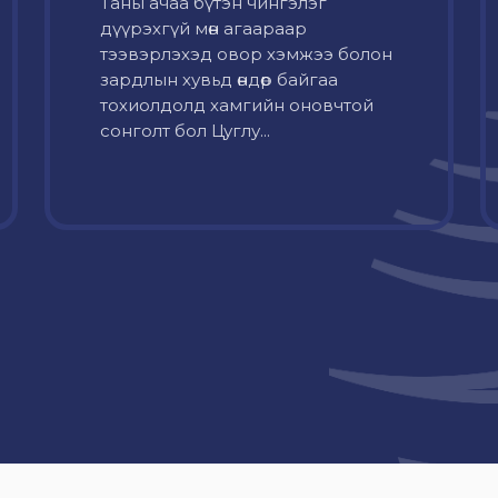
Таны ачаа бүтэн чингэлэг
дүүрэхгүй мөн агаараар
тээвэрлэхэд овор хэмжээ болон
зардлын хувьд өндөр байгаа
тохиолдолд хамгийн оновчтой
сонголт бол Цуглу...