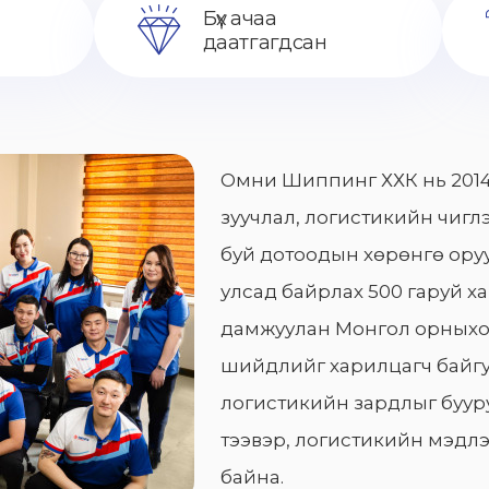
Бүх ачаа
даатгагдсан
Омни Шиппинг ХХК нь 2014
зуучлал, логистикийн чиглэ
буй дотоодын хөрөнгө оруу
улсад байрлах 500 гаруй х
дамжуулан Монгол орныхо
шийдлийг харилцагч байгу
логистикийн зардлыг бууру
тээвэр, логистикийн мэдлэ
байна.