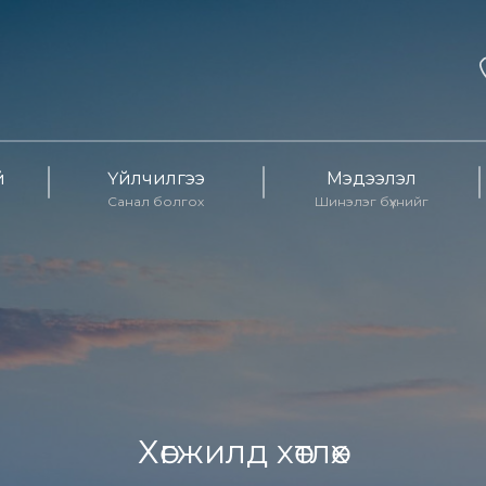
й
Үйлчилгээ
Мэдээлэл
Санал болгох
Шинэлэг бүхнийг
Хөгжилд хөтлөх