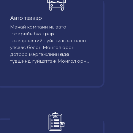
Авто тээвэр
Mанай компани нь авто
тээврийн бүх төрлөөр
тээвэрлэлтийн үйлчилгээг олон
улсаас болон Монгол орон
дотроо мэргэжлийн өндөр
түвшинд гүйцэтгэж Монгол орн...