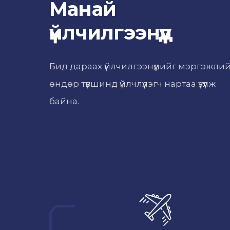
Манай
үйлчилгээнүүд
Бид дараах үйлчилгээнүүдийг мэргэжли
өндөр түвшинд үйлчлүүлэгч нартаа үзүүлж
байна.