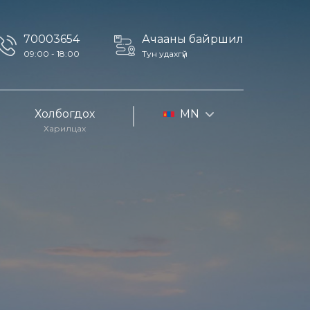
70003654
Ачааны байршил
09:00 - 18:00
Тун удахгүй
Холбогдох
MN
Харилцах