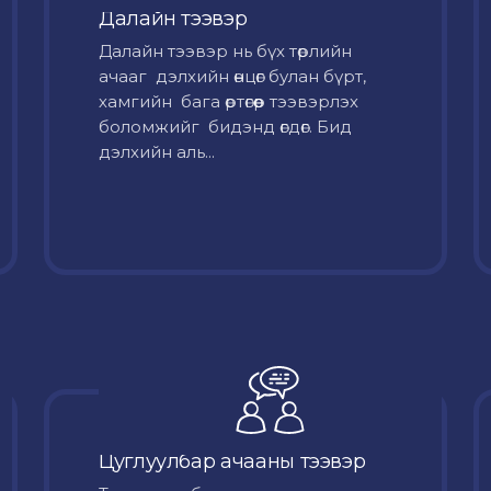
Далайн тээвэр
Далайн тээвэр нь бүх төрлийн
ачааг дэлхийн өнцөг булан бүрт,
хамгийн бага өртөгөөр тээвэрлэх
боломжийг бидэнд өгдөг. Бид
дэлхийн аль...
Цуглуулбар ачааны тээвэр