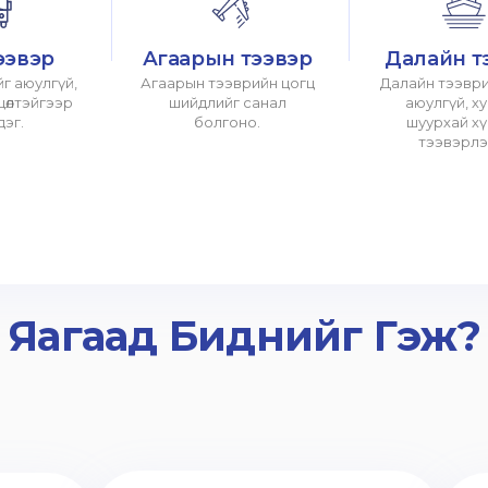
ээвэр
Агаарын тээвэр
Далайн т
г аюулгүй,
Агаарын тээврийн цогц
Далайн тээври
хцөлтэйгээр
шийдлийг санал
аюулгүй, х
дэг.
болгоно.
шуурхай х
тээвэрлэ
Яагаад Биднийг Гэж?