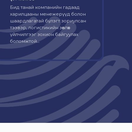
Бид танай компанийн гадаад
харилцааны менежерүүд болон
шаардлагатай бүлэгт зориулсан
тээвэр, логистикийн зөвлөх
үйлчилгээг зохион байгуулах
боломжтой...