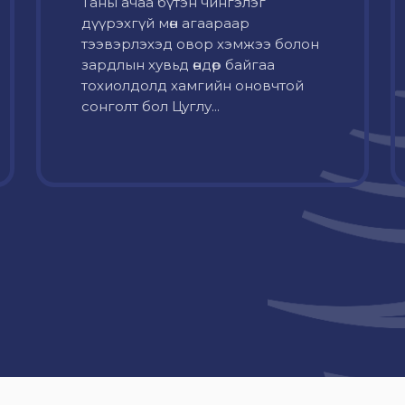
Таны ачаа бүтэн чингэлэг
дүүрэхгүй мөн агаараар
тээвэрлэхэд овор хэмжээ болон
зардлын хувьд өндөр байгаа
тохиолдолд хамгийн оновчтой
сонголт бол Цуглу...