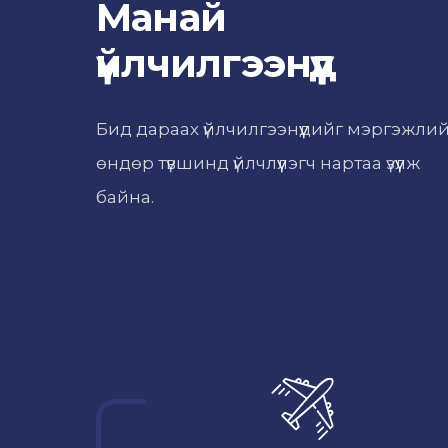
Манай
үйлчилгээнүүд
Бид дараах үйлчилгээнүүдийг мэргэжли
өндөр түвшинд үйлчлүүлэгч нартаа үзүүлж
байна.