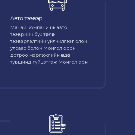
Авто тээвэр
Mанай компани нь авто
тээврийн бүх төрлөөр
тээвэрлэлтийн үйлчилгээг олон
улсаас болон Монгол орон
дотроо мэргэжлийн өндөр
түвшинд гүйцэтгэж Монгол орн...