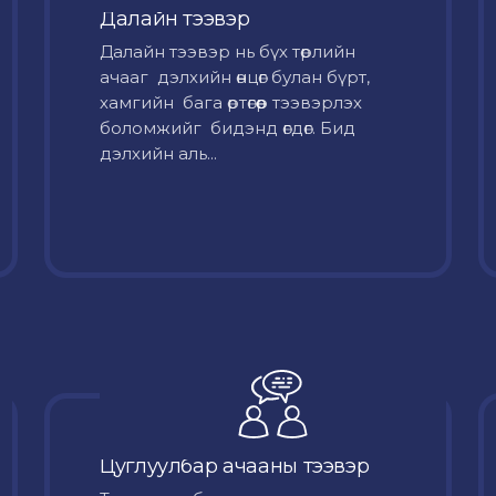
Далайн тээвэр
Далайн тээвэр нь бүх төрлийн
ачааг дэлхийн өнцөг булан бүрт,
хамгийн бага өртөгөөр тээвэрлэх
боломжийг бидэнд өгдөг. Бид
дэлхийн аль...
Цуглуулбар ачааны тээвэр