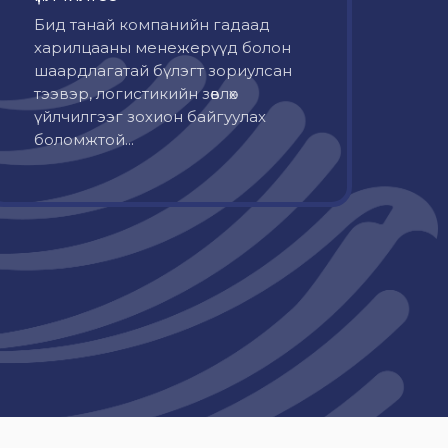
Бид танай компанийн гадаад
харилцааны менежерүүд болон
шаардлагатай бүлэгт зориулсан
тээвэр, логистикийн зөвлөх
үйлчилгээг зохион байгуулах
боломжтой...