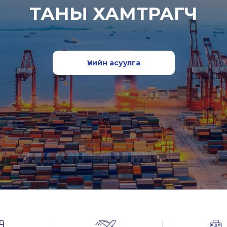
ТАНЫ ХАМТРАГЧ
Үнийн асуулга