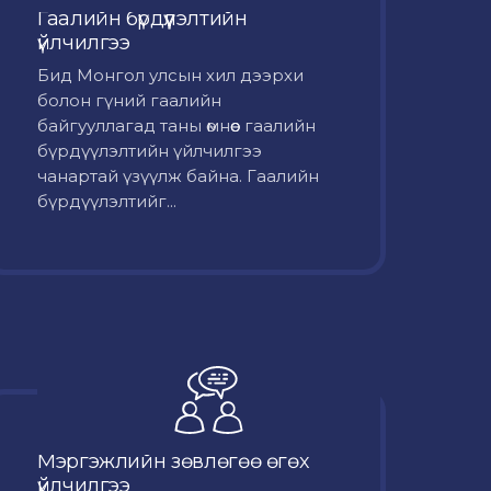
Гаалийн бүрдүүлэлтийн
үйлчилгээ
Бид Монгол улсын хил дээрхи
болон гүний гаалийн
байгууллагад таны өмнөөс гаалийн
бүрдүүлэлтийн үйлчилгээ
чанартай үзүүлж байна. Гаалийн
бүрдүүлэлтийг...
Мэргэжлийн зөвлөгөө өгөх
үйлчилгээ