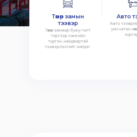
Төмөр замын
Авто т
тээвэр
Авто тээврий
уян хатан нө
Төмөр замаар буюу галт
хүргэ
тэргээр хамгийн
түргэн, найдвартай
тээвэрлэлтийг хийдэг.