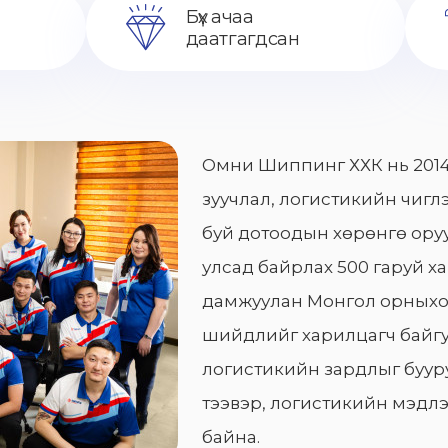
Бүх ачаа
даатгагдсан
Омни Шиппинг ХХК нь 2014
зуучлал, логистикийн чиглэ
буй дотоодын хөрөнгө оруу
улсад байрлах 500 гаруй х
дамжуулан Монгол орныхо
шийдлийг харилцагч байгу
логистикийн зардлыг бууру
тээвэр, логистикийн мэдлэ
байна.