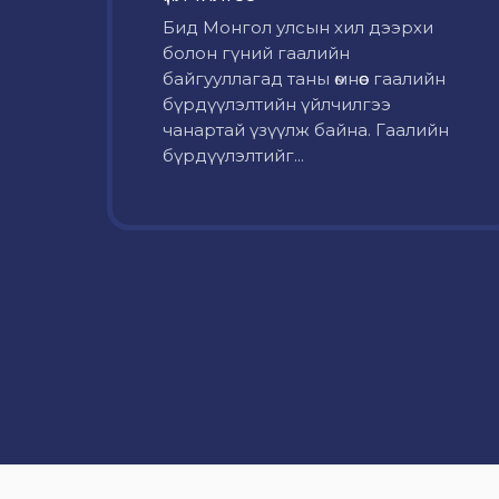
Бид Монгол улсын хил дээрхи
болон гүний гаалийн
байгууллагад таны өмнөөс гаалийн
бүрдүүлэлтийн үйлчилгээ
чанартай үзүүлж байна. Гаалийн
бүрдүүлэлтийг...