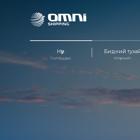
Нүүр
Бидний туха
Гол хуудас
Илүү ихийг