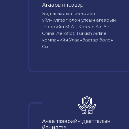
Агаарын тээвэр
Бид агаарын тээврийн
үйлчилгээг олон улсын агаарын
тээврийн MIAT, Korean Air, Air
China, Aeroflot, Turkish Airline
компанийн Улаанбаатар болон
Сө...
Ачаа тээврийн даатгалын
үйлчилгээ