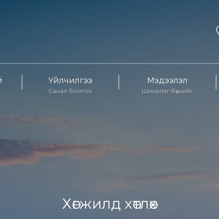
й
Үйлчилгээ
Мэдээлэл
Санал болгох
Шинэлэг бүхнийг
Хөгжилд хөтлөх