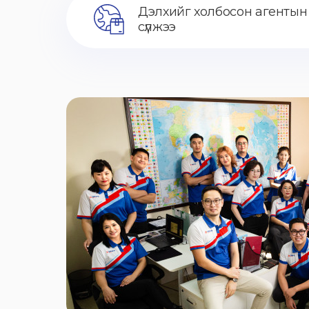
Дэлхийг холбосон агентын
сүлжээ