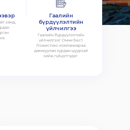
ээвэр
Гаалийн
бүрдүүлэлтийн
йг хямд,
урдан
үйлчилгээ
үргэн
Гаалийн бүрдүүлэлтийн
нэ.
үйлчилгээг Омни Бест
Ложистикс компаниараа
дамжуулан хурдан шуурхай
хийж гүйцэтгэдэг.