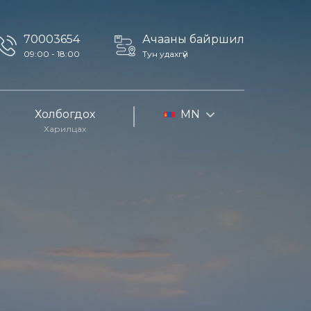
70003654
Ачааны байршил
09:00 - 18:00
Тун удахгүй
Холбогдох
MN
Харилцах