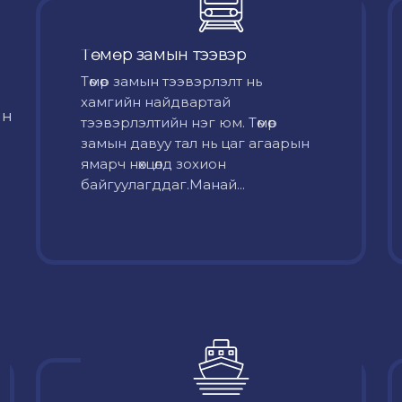
Төмөр замын тээвэр
Төмөр замын тээвэрлэлт нь
хамгийн найдвартай
йн
тээвэрлэлтийн нэг юм. Төмөр
замын давуу тал нь цаг агаарын
ямарч нөхцөлд зохион
байгуулагддаг.Манай...