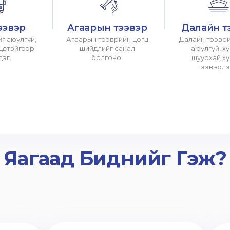
ээвэр
Агаарын тээвэр
Далайн т
г аюулгүй,
Агаарын тээврийн цогц
Далайн тээври
хцөлтэйгээр
шийдлийг санал
аюулгүй, х
дэг.
болгоно.
шуурхай х
тээвэрлэ
Яагаад Биднийг Гэж?