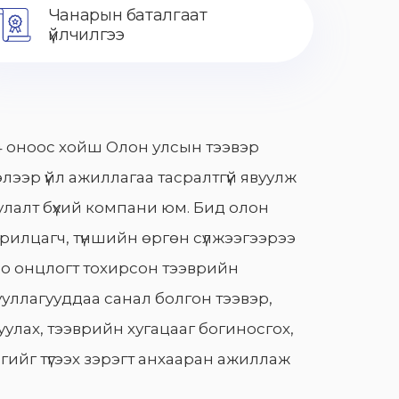
Чанарын баталгаат
үйлчилгээ
 оноос хойш Олон улсын тээвэр
лээр үйл ажиллагаа тасралтгүй явуулж
лалт бүхий компани юм. Бид олон
арилцагч, түншийн өргөн сүлжээгээрээ
о онцлогт тохирсон тээврийн
уллагууддаа санал болгон тээвэр,
улах, тээврийн хугацааг богиносгох,
гийг түгээх зэрэгт анхааран ажиллаж