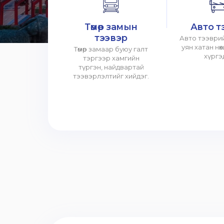
Төмөр замын
Авто т
тээвэр
Авто тээврий
уян хатан нө
Төмөр замаар буюу галт
хүргэ
тэргээр хамгийн
түргэн, найдвартай
тээвэрлэлтийг хийдэг.