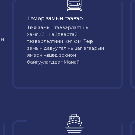
Төмөр замын тээвэр
Төмөр замын тээвэрлэлт нь
хамгийн найдвартай
йн
тээвэрлэлтийн нэг юм. Төмөр
замын давуу тал нь цаг агаарын
ямарч нөхцөлд зохион
байгуулагддаг.Манай...