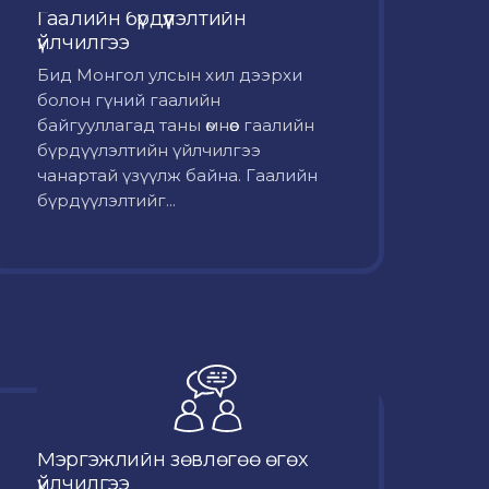
Гаалийн бүрдүүлэлтийн
үйлчилгээ
Бид Монгол улсын хил дээрхи
болон гүний гаалийн
байгууллагад таны өмнөөс гаалийн
бүрдүүлэлтийн үйлчилгээ
чанартай үзүүлж байна. Гаалийн
бүрдүүлэлтийг...
Мэргэжлийн зөвлөгөө өгөх
үйлчилгээ