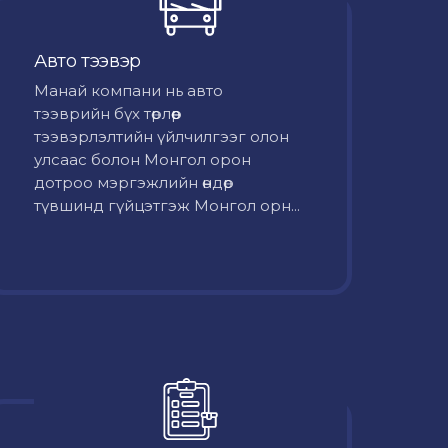
Авто тээвэр
Mанай компани нь авто
тээврийн бүх төрлөөр
тээвэрлэлтийн үйлчилгээг олон
улсаас болон Монгол орон
дотроо мэргэжлийн өндөр
түвшинд гүйцэтгэж Монгол орн...