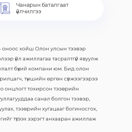
Чанарын баталгаат
үйлчилгээ
 оноос хойш Олон улсын тээвэр
лээр үйл ажиллагаа тасралтгүй явуулж
лалт бүхий компани юм. Бид олон
арилцагч, түншийн өргөн сүлжээгээрээ
о онцлогт тохирсон тээврийн
уллагууддаа санал болгон тээвэр,
улах, тээврийн хугацааг богиносгох,
гийг түгээх зэрэгт анхааран ажиллаж