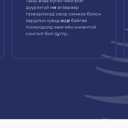
Таны ачаа бүтэн чингэлэг
дүүрэхгүй мөн агаараар
тээвэрлэхэд овор хэмжээ болон
зардлын хувьд өндөр байгаа
тохиолдолд хамгийн оновчтой
сонголт бол Цуглу...