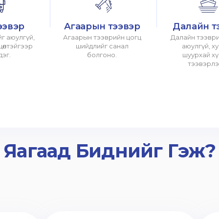
ээвэр
Агаарын тээвэр
Далайн т
г аюулгүй,
Агаарын тээврийн цогц
Далайн тээври
хцөлтэйгээр
шийдлийг санал
аюулгүй, х
дэг.
болгоно.
шуурхай х
тээвэрлэ
Яагаад Биднийг Гэж?