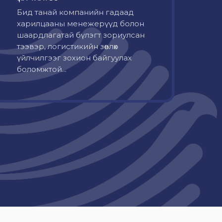
Бид танай компанийн гадаад
харилцааны менежерүүд болон
шаардлагатай бүлэгт зориулсан
тээвэр, логистикийн зөвлөх
үйлчилгээг зохион байгуулах
боломжтой...