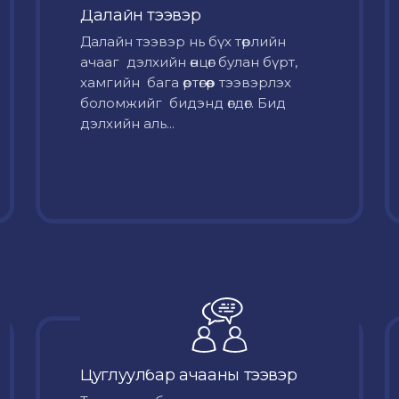
Далайн тээвэр
Далайн тээвэр нь бүх төрлийн
ачааг дэлхийн өнцөг булан бүрт,
хамгийн бага өртөгөөр тээвэрлэх
боломжийг бидэнд өгдөг. Бид
дэлхийн аль...
Цуглуулбар ачааны тээвэр