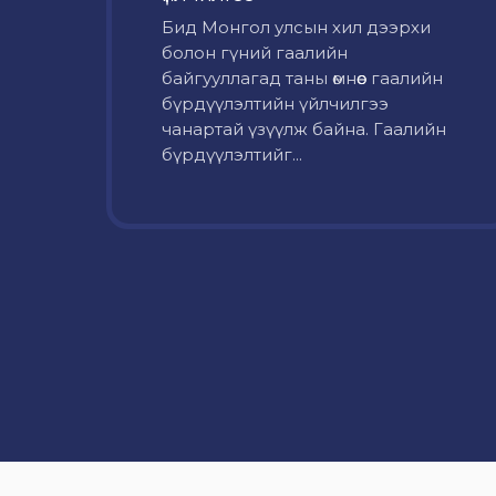
Бид Монгол улсын хил дээрхи
болон гүний гаалийн
байгууллагад таны өмнөөс гаалийн
бүрдүүлэлтийн үйлчилгээ
чанартай үзүүлж байна. Гаалийн
бүрдүүлэлтийг...