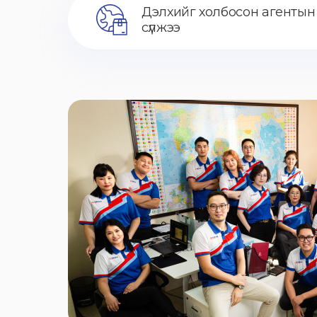
Дэлхийг холбосон агентын
сүлжээ