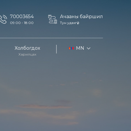
70003654
Ачааны байршил
09:00 - 18:00
Тун удахгүй
Холбогдох
MN
Харилцах