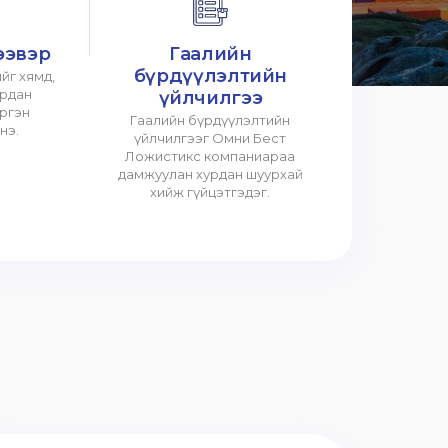
ээвэр
Гаалийн
бүрдүүлэлтийн
йг хямд,
урдан
үйлчилгээ
үргэн
Гаалийн бүрдүүлэлтийн
нэ.
үйлчилгээг Омни Бест
Ложистикс компаниараа
дамжуулан хурдан шуурхай
хийж гүйцэтгэдэг.