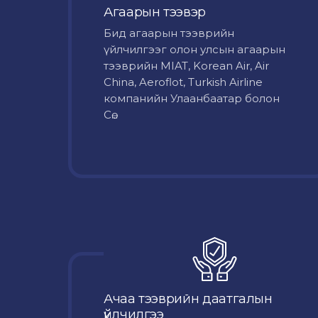
Агаарын тээвэр
Бид агаарын тээврийн
үйлчилгээг олон улсын агаарын
тээврийн MIAT, Korean Air, Air
China, Aeroflot, Turkish Airline
компанийн Улаанбаатар болон
Сө...
Ачаа тээврийн даатгалын
үйлчилгээ