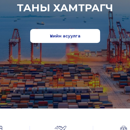
ТАНЫ ХАМТРАГЧ
Үнийн асуулга