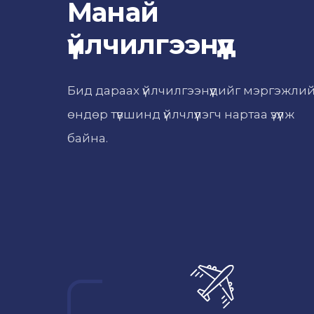
Манай
үйлчилгээнүүд
Бид дараах үйлчилгээнүүдийг мэргэжли
өндөр түвшинд үйлчлүүлэгч нартаа үзүүлж
байна.