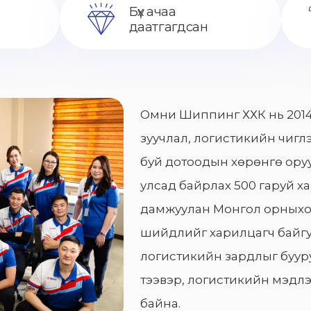
Бүх ачаа
даатгагдсан
Омни Шиппинг ХХК нь 2014
зуучлал, логистикийн чиглэ
буй дотоодын хөрөнгө оруу
улсад байрлах 500 гаруй х
дамжуулан Монгол орныхо
шийдлийг харилцагч байгу
логистикийн зардлыг бууру
тээвэр, логистикийн мэдлэ
байна.