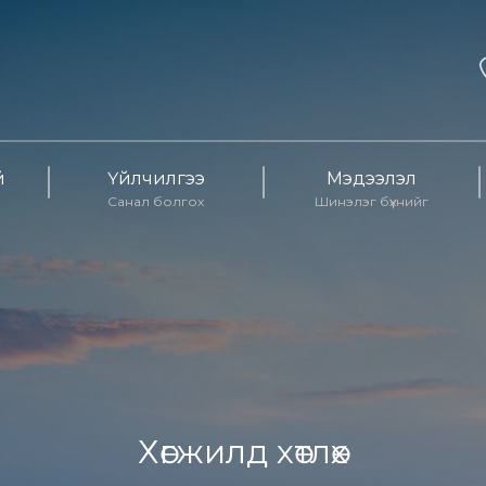
й
Үйлчилгээ
Мэдээлэл
Санал болгох
Шинэлэг бүхнийг
Хөгжилд хөтлөх