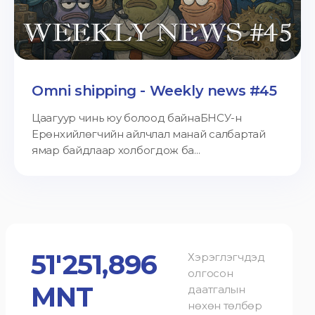
Omni shipping - Weekly news #45
Цаагуур чинь юу болоод байнаБНСУ-н
Ерөнхийлөгчийн айлчлал манай салбартай
ямар байдлаар холбогдож ба...
51'251,896
Хэрэглэгчдэд
олгосон
MNT
даатгалын
нөхөн төлбөр