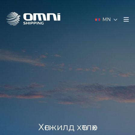
MN
Хөгжилд хөтлөх