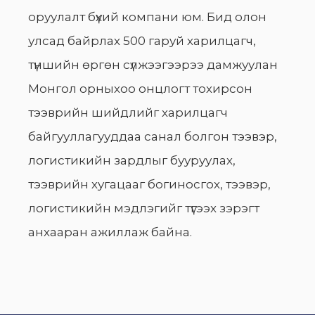
оруулалт бүхий компани юм. Бид олон
улсад байрлах 500 гаруй харилцагч,
түншийн өргөн сүлжээгээрээ дамжуулан
Монгол орныхоо онцлогт тохирсон
тээврийн шийдлийг харилцагч
байгууллагууддаа санал болгон тээвэр,
логистикийн зардлыг бууруулах,
тээврийн хугацааг богиносгох, тээвэр,
логистикийн мэдлэгийг түгээх зэрэгт
анхааран ажиллаж байна.