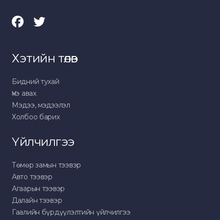
Хэтийн төлөв
Бидний тухай
Үнэ авах
Мэдээ, мэдээлэл
Холбоо барих
Үйлчилгээ
Төмөр замын тээвэр
Авто тээвэр
Агаарын тээвэр
Далайн тээвэр
Гаалийн бүрдүүлэлтийн үйлчилгээ