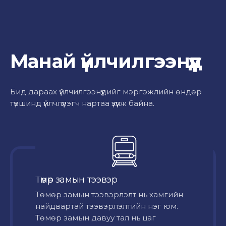
Манай үйлчилгээнүүд
Бид дараах үйлчилгээнүүдийг мэргэжлийн өндөр
түвшинд үйлчлүүлэгч нартаа үзүүлж байна.
Төмөр замын тээвэр
Төмөр замын тээвэрлэлт нь хамгийн
найдвартай тээвэрлэлтийн нэг юм.
Төмөр замын давуу тал нь цаг