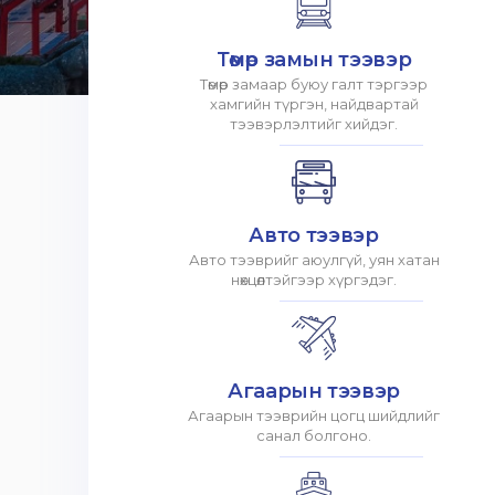
Төмөр замын тээвэр
Төмөр замаар буюу галт тэргээр
хамгийн түргэн, найдвартай
тээвэрлэлтийг хийдэг.
Авто тээвэр
Авто тээврийг аюулгүй, уян хатан
нөхцөлтэйгээр хүргэдэг.
Агаарын тээвэр
Агаарын тээврийн цогц шийдлийг
санал болгоно.