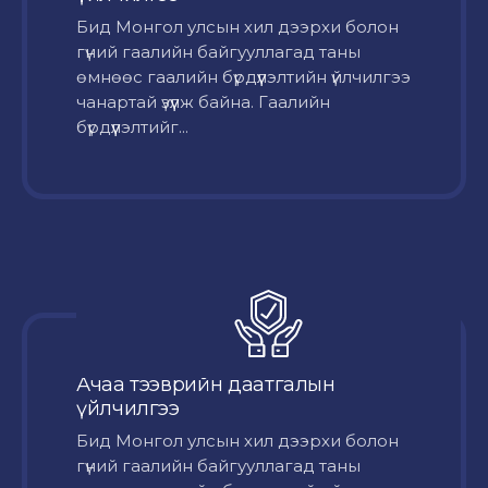
Бид Монгол улсын хил дээрхи болон
гүний гаалийн байгууллагад таны
өмнөөс гаалийн бүрдүүлэлтийн үйлчилгээ
чанартай үзүүлж байна. Гаалийн
бүрдүүлэлтийг...
Ачаа тээврийн даатгалын
үйлчилгээ
Бид Монгол улсын хил дээрхи болон
гүний гаалийн байгууллагад таны