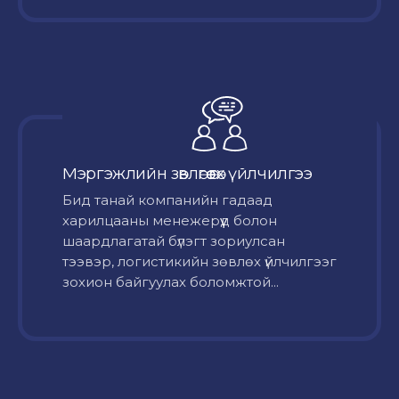
Мэргэжлийн зөвлөгөө өгөх үйлчилгээ
Бид танай компанийн гадаад
харилцааны менежерүүд болон
шаардлагатай бүлэгт зориулсан
тээвэр, логистикийн зөвлөх үйлчилгээг
зохион байгуулах боломжтой...