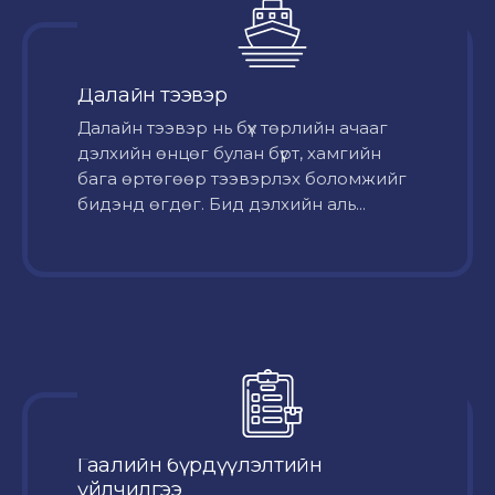
Далайн тээвэр
Далайн тээвэр нь бүх төрлийн ачааг
дэлхийн өнцөг булан бүрт, хамгийн
бага өртөгөөр тээвэрлэх боломжийг
бидэнд өгдөг. Бид дэлхийн аль...
Гаалийн бүрдүүлэлтийн
үйлчилгээ