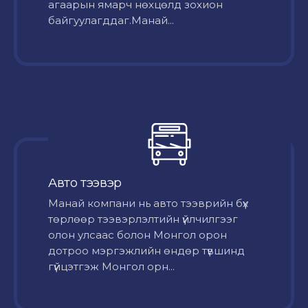
агаарын ямарч нөхцөлд зохион
байгуулагддаг.Манай...
Авто тээвэр
Mанай компани нь авто тээврийн бүх
төрлөөр тээвэрлэлтийн үйлчилгээг
олон улсаас болон Монгол орон
дотроо мэргэжлийн өндөр түвшинд
гүйцэтгэж Монгол орн...