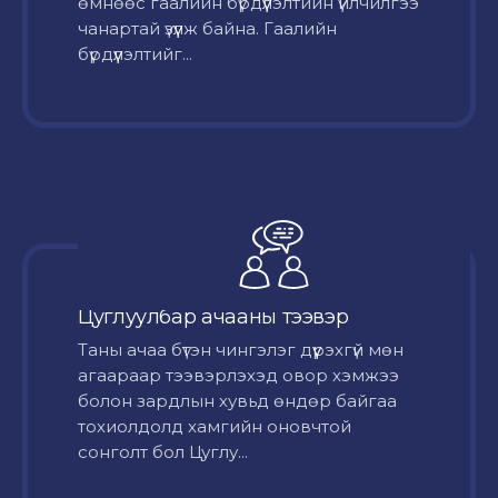
өмнөөс гаалийн бүрдүүлэлтийн үйлчилгээ
чанартай үзүүлж байна. Гаалийн
бүрдүүлэлтийг...
Цуглуулбар ачааны тээвэр
Таны ачаа бүтэн чингэлэг дүүрэхгүй мөн
агаараар тээвэрлэхэд овор хэмжээ
болон зардлын хувьд өндөр байгаа
тохиолдолд хамгийн оновчтой
сонголт бол Цуглу...