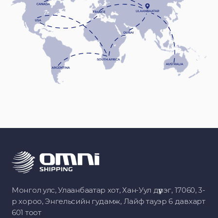
Монгол улс, Улаанбаатар хот, Хан-Уул дүүрэг, 17060, 3-
р хороо, Энгельсийн гудамж, Лайф тауэр 6 давхарт
601 тоот