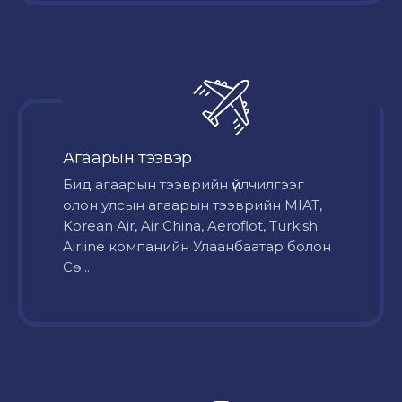
Агаарын тээвэр
Бид агаарын тээврийн үйлчилгээг
олон улсын агаарын тээврийн MIAT,
Korean Air, Air China, Aeroflot, Turkish
Airline компанийн Улаанбаатар болон
Сө...