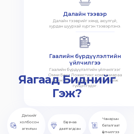
Далайн тээвэр
Далайн тээврийг хямд, аюулгүй,
хурдан шуурхай хүргэн тээвэрлэнэ.
Гаалийн бүрдүүлэлтийн
үйлчилгээ
Гаалийн бүрдүүлэлтийн үйлчилгээг
Яагаад Биднийг
Омни Бест Ложистикс компаниараа
дамжуулан хурдан шуурхай хийж
гүйцэтгэдэг.
Гэж?
Дэлхийг
Чанарын
холбосон
Бүх ачаа
баталгаат
агентын
даатгагдсан
үйлчилгээ