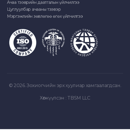
Ачаа тээврийн даатгалын үйлчилгээ
Цуглуулбар ачааны тээвэр
Мэргэжлийн зөвлөгөө өгөх үйлчилгээ
© 2026. Зохиогчийн эрх хуулиар хамгаалагдсан.
Хөгжүүлсэн :
TBSM LLC