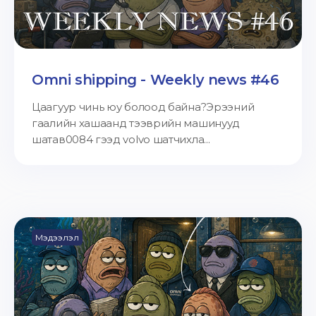
Omni shipping - Weekly news #46
Цаагуур чинь юу болоод байна?Эрээний
гаалийн хашаанд тээврийн машинууд
шатав0084 гээд volvo шатчихла...
Мэдээлэл