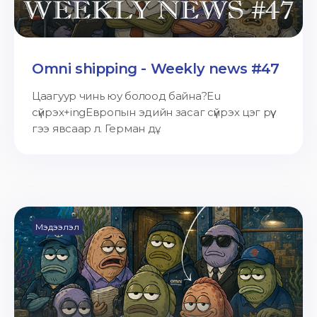
Omni shipping - Weekly news #47
Цаагуур чинь юу болоод байна?Eu
сүйрэх+ingЕвропын эдийн засаг сүйрэх цэг рүү
гээ явсаар л. Герман дү...
Мэдээлэл