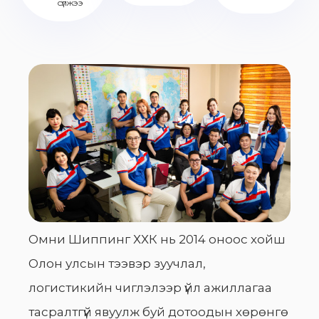
сүлжээ
Омни Шиппинг ХХК нь 2014 оноос хойш
Олон улсын тээвэр зуучлал,
логистикийн чиглэлээр үйл ажиллагаа
тасралтгүй явуулж буй дотоодын хөрөнгө