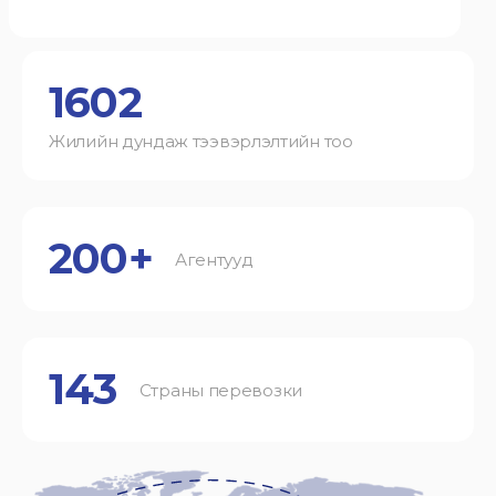
1602
Жилийн дундаж тээвэрлэлтийн тоо
200+
Агентууд
143
Страны перевозки