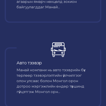
агаарын ямарч нөхцөлд зохион
байгуулагддаг.Манай...
Авто тээвэр
Mанай компани нь авто тээврийн бүх
төрлөөр тээвэрлэлтийн үйлчилгээг
олон улсаас болон Монгол орон
дотроо мэргэжлийн өндөр түвшинд
гүйцэтгэж Монгол орн...