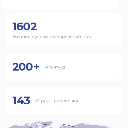
1602
Жилийн дундаж тээвэрлэлтийн тоо
200+
Агентууд
143
Страны перевозки