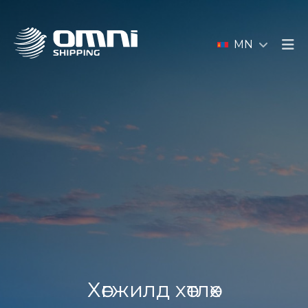
MN
Хөгжилд хөтлөх