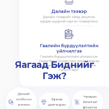
Далайн тээвэр
Далайн тээврийг хямд, аюулгүй,
хурдан шуурхай хүргэн тээвэрлэнэ.
Гаалийн бүрдүүлэлтийн
үйлчилгээ
Гаалийн бүрдүүлэлтийн үйлчилгээг
Яагаад Биднийг
Омни Бест Ложистикс компаниараа
дамжуулан хурдан шуурхай хийж
гүйцэтгэдэг.
Гэж?
Дэлхийг
Чанарын
холбосон
Бүх ачаа
баталгаат
агентын
даатгагдсан
үйлчилгээ