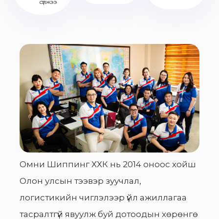
сүлжээ
Омни Шиппинг ХХК нь 2014 оноос хойш
Олон улсын тээвэр зуучлал,
логистикийн чиглэлээр үйл ажиллагаа
тасралтгүй явуулж буй дотоодын хөрөнгө