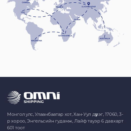
Монгол улс, Улаанбаатар хот, Хан-Уул дүүрэг, 17060, 3-
р хороо, Энгельсийн гудамж, Лайф тауэр 6 давхарт
601 тоот