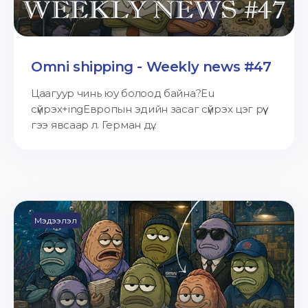
Omni shipping - Weekly news #47
Цаагуур чинь юу болоод байна?Eu
сүйрэх+ingЕвропын эдийн засаг сүйрэх цэг рүү
гээ явсаар л. Герман дү...
Мэдээлэл