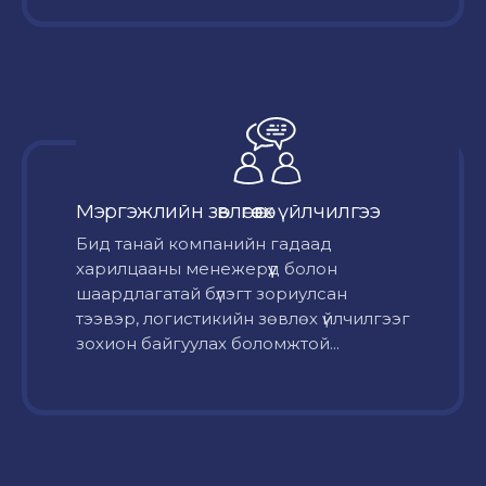
Мэргэжлийн зөвлөгөө өгөх үйлчилгээ
Бид танай компанийн гадаад
харилцааны менежерүүд болон
шаардлагатай бүлэгт зориулсан
тээвэр, логистикийн зөвлөх үйлчилгээг
зохион байгуулах боломжтой...