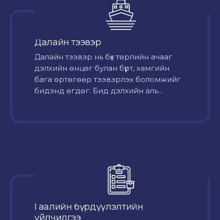
Далайн тээвэр
Далайн тээвэр нь бүх төрлийн ачааг
дэлхийн өнцөг булан бүрт, хамгийн
бага өртөгөөр тээвэрлэх боломжийг
бидэнд өгдөг. Бид дэлхийн аль...
Гаалийн бүрдүүлэлтийн
үйлчилгээ