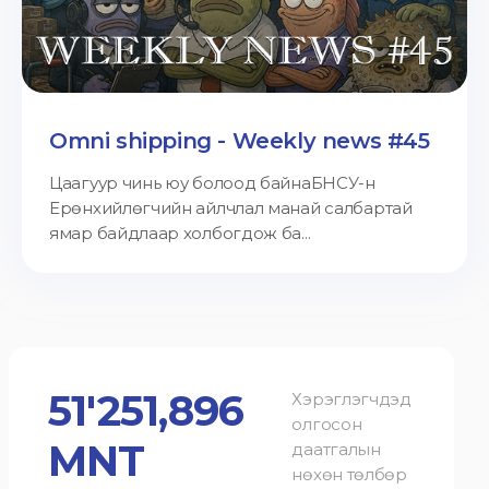
Omni shipping - Weekly news #45
Цаагуур чинь юу болоод байнаБНСУ-н
Ерөнхийлөгчийн айлчлал манай салбартай
ямар байдлаар холбогдож ба...
51'251,896
Хэрэглэгчдэд
олгосон
MNT
даатгалын
нөхөн төлбөр