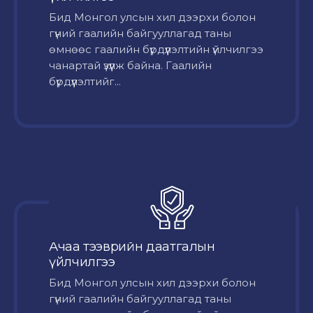
Бид Монгол улсын хил дээрхи болон
гүний гаалийн байгууллагад таны
өмнөөс гаалийн бүрдүүлэлтийн үйлчилгээ
чанартай үзүүлж байна. Гаалийн
бүрдүүлэлтийг...
Ачаа тээврийн даатгалын
үйлчилгээ
Бид Монгол улсын хил дээрхи болон
гүний гаалийн байгууллагад таны