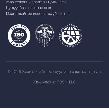
Ачаа тээврийн даатгалын үйлчилгээ
Цуглуулбар ачааны тээвэр
Мэргэжлийн зөвлөгөө өгөх үйлчилгээ
© 2026. Зохиогчийн эрх хуулиар хамгаалагдсан.
Хөгжүүлсэн :
TBSM LLC