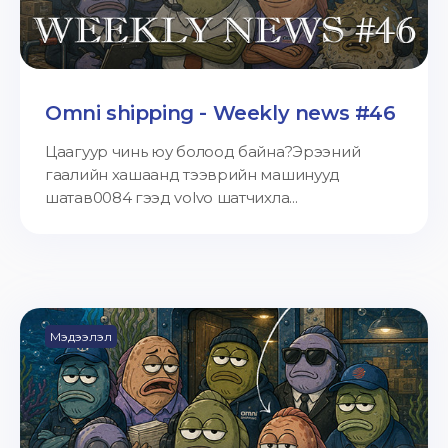
Omni shipping - Weekly news #46
Цаагуур чинь юу болоод байна?Эрээний
гаалийн хашаанд тээврийн машинууд
шатав0084 гээд volvo шатчихла...
Мэдээлэл