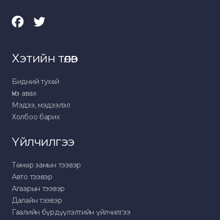
Хэтийн төлөв
Бидний тухай
Үнэ авах
Мэдээ, мэдээлэл
Холбоо барих
Үйлчилгээ
Төмөр замын тээвэр
Авто тээвэр
Агаарын тээвэр
Далайн тээвэр
Гаалийн бүрдүүлэлтийн үйлчилгээ