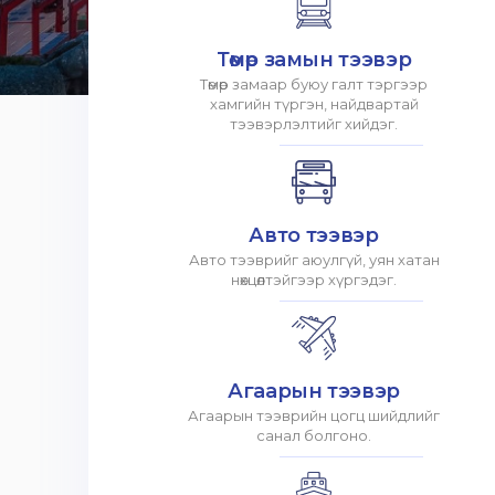
Төмөр замын тээвэр
Төмөр замаар буюу галт тэргээр
хамгийн түргэн, найдвартай
тээвэрлэлтийг хийдэг.
Авто тээвэр
Авто тээврийг аюулгүй, уян хатан
нөхцөлтэйгээр хүргэдэг.
Агаарын тээвэр
Агаарын тээврийн цогц шийдлийг
санал болгоно.