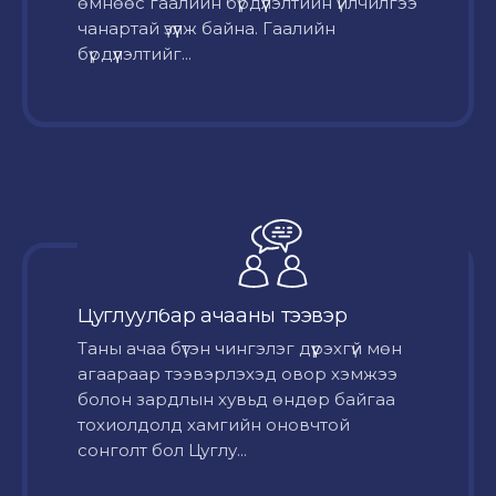
өмнөөс гаалийн бүрдүүлэлтийн үйлчилгээ
чанартай үзүүлж байна. Гаалийн
бүрдүүлэлтийг...
Цуглуулбар ачааны тээвэр
Таны ачаа бүтэн чингэлэг дүүрэхгүй мөн
агаараар тээвэрлэхэд овор хэмжээ
болон зардлын хувьд өндөр байгаа
тохиолдолд хамгийн оновчтой
сонголт бол Цуглу...