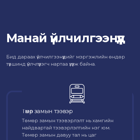
Манай үйлчилгээнүүд
Бид дараах үйлчилгээнүүдийг мэргэжлийн өндөр
түвшинд үйлчлүүлэгч нартаа үзүүлж байна.
Төмөр замын тээвэр
Төмөр замын тээвэрлэлт нь хамгийн
найдвартай тээвэрлэлтийн нэг юм.
Төмөр замын давуу тал нь цаг