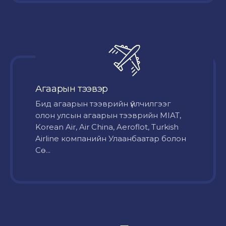
Агаарын тээвэр
Бид агаарын тээврийн үйлчилгээг
олон улсын агаарын тээврийн MIAT,
Korean Air, Air China, Aeroflot, Turkish
Airline компанийн Улаанбаатар болон
Сө...