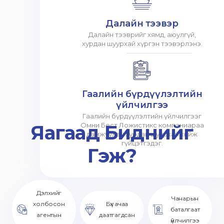
Далайн тээвэр
Далайн тээврийг хямд, аюулгүй,
хурдан шуурхай хүргэн тээвэрлэнэ.
Гаалийн бүрдүүлэлтийн
үйлчилгээ
Гаалийн бүрдүүлэлтийн үйлчилгээг
Яагаад Биднийг
Омни Бест Ложистикс компаниараа
дамжуулан хурдан шуурхай хийж
гүйцэтгэдэг.
Гэж?
Дэлхийг
Чанарын
холбосон
Бүх ачаа
баталгаат
агентын
даатгагдсан
үйлчилгээ