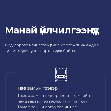
Манай үйлчилгээнүүд
Бид дараах үйлчилгээнүүдийг мэргэжлийн өндөр
түвшинд үйлчлүүлэгч нартаа үзүүлж байна.
Төмөр замын тээвэр
Төмөр замын тээвэрлэлт нь хамгийн
найдвартай тээвэрлэлтийн нэг юм.
Төмөр замын давуу тал нь цаг