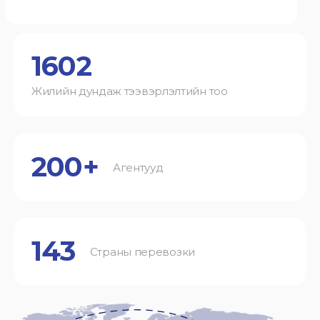
1602
Жилийн дундаж тээвэрлэлтийн тоо
200+
Агентууд
143
Страны перевозки