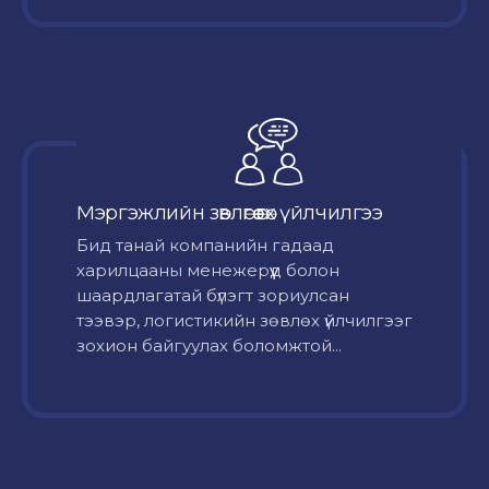
Мэргэжлийн зөвлөгөө өгөх үйлчилгээ
Бид танай компанийн гадаад
харилцааны менежерүүд болон
шаардлагатай бүлэгт зориулсан
тээвэр, логистикийн зөвлөх үйлчилгээг
зохион байгуулах боломжтой...