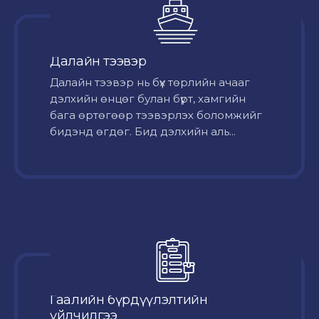
Далайн тээвэр
Далайн тээвэр нь бүх төрлийн ачааг
дэлхийн өнцөг булан бүрт, хамгийн
бага өртөгөөр тээвэрлэх боломжийг
бидэнд өгдөг. Бид дэлхийн аль...
Гаалийн бүрдүүлэлтийн
үйлчилгээ