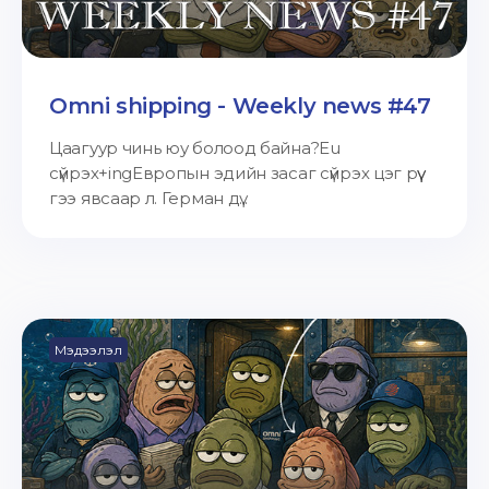
Omni shipping - Weekly news #47
Цаагуур чинь юу болоод байна?Eu
сүйрэх+ingЕвропын эдийн засаг сүйрэх цэг рүү
гээ явсаар л. Герман дү...
Мэдээлэл