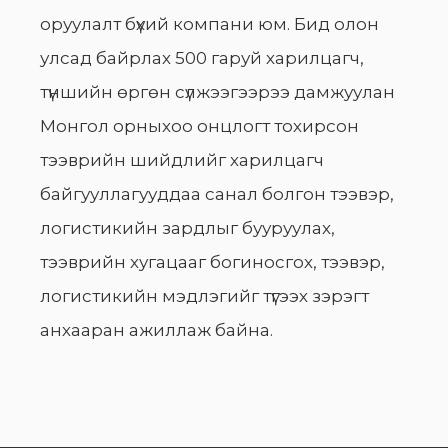
оруулалт бүхий компани юм. Бид олон
улсад байрлах 500 гаруй харилцагч,
түншийн өргөн сүлжээгээрээ дамжуулан
Монгол орныхоо онцлогт тохирсон
тээврийн шийдлийг харилцагч
байгууллагууддаа санал болгон тээвэр,
логистикийн зардлыг бууруулах,
тээврийн хугацааг богиносгох, тээвэр,
логистикийн мэдлэгийг түгээх зэрэгт
анхааран ажиллаж байна.