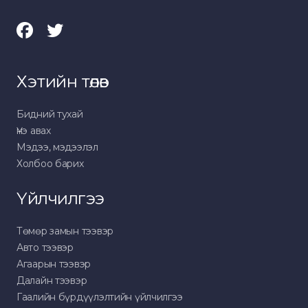
Хэтийн төлөв
Бидний тухай
Үнэ авах
Мэдээ, мэдээлэл
Холбоо барих
Үйлчилгээ
Төмөр замын тээвэр
Авто тээвэр
Агаарын тээвэр
Далайн тээвэр
Гаалийн бүрдүүлэлтийн үйлчилгээ