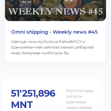
Omni shipping - Weekly news #45
Цаагуур чинь юу болоод байнаБНСУ-н
Ерөнхийлөгчийн айлчлал манай салбартай
ямар байдлаар холбогдож ба...
51'251,896
Хэрэглэгчдэд
олгосон
MNT
даатгалын
нөхөн төлбөр