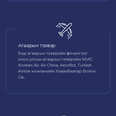
Агаарын тээвэр
Бид агаарын тээврийн үйлчилгээг
олон улсын агаарын тээврийн MIAT,
Korean Air, Air China, Aeroflot, Turkish
Airline компанийн Улаанбаатар болон
Сө...