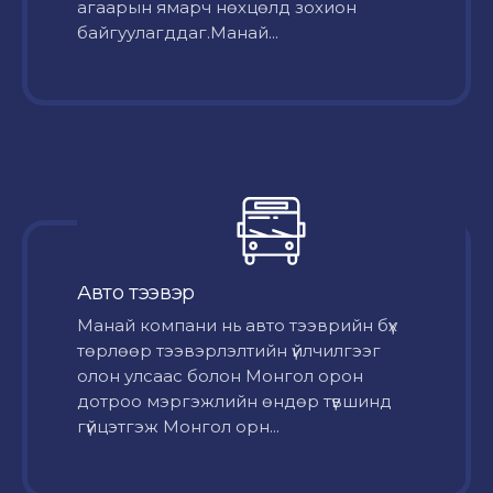
агаарын ямарч нөхцөлд зохион
байгуулагддаг.Манай...
Авто тээвэр
Mанай компани нь авто тээврийн бүх
төрлөөр тээвэрлэлтийн үйлчилгээг
олон улсаас болон Монгол орон
дотроо мэргэжлийн өндөр түвшинд
гүйцэтгэж Монгол орн...