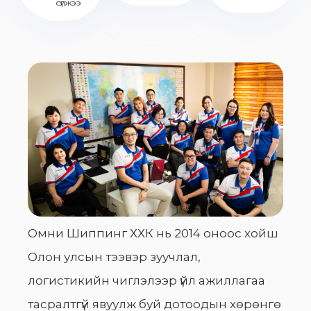
сүлжээ
Омни Шиппинг ХХК нь 2014 оноос хойш
Олон улсын тээвэр зуучлал,
логистикийн чиглэлээр үйл ажиллагаа
тасралтгүй явуулж буй дотоодын хөрөнгө