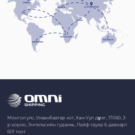
Монгол улс, Улаанбаатар хот, Хан-Уул дүүрэг, 17060, 3-
р хороо, Энгельсийн гудамж, Лайф тауэр 6 давхарт
601 тоот