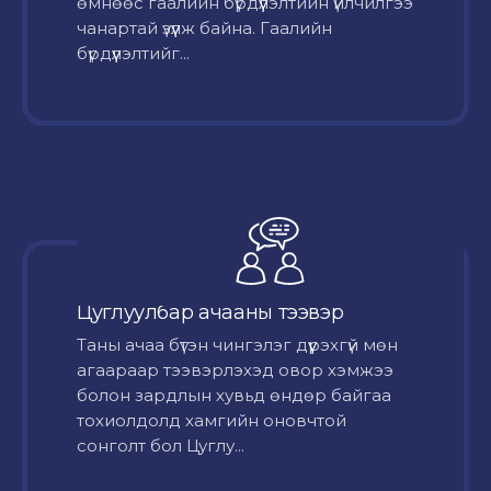
өмнөөс гаалийн бүрдүүлэлтийн үйлчилгээ
чанартай үзүүлж байна. Гаалийн
бүрдүүлэлтийг...
Цуглуулбар ачааны тээвэр
Таны ачаа бүтэн чингэлэг дүүрэхгүй мөн
агаараар тээвэрлэхэд овор хэмжээ
болон зардлын хувьд өндөр байгаа
тохиолдолд хамгийн оновчтой
сонголт бол Цуглу...