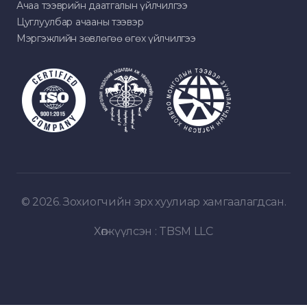
Ачаа тээврийн даатгалын үйлчилгээ
Цуглуулбар ачааны тээвэр
Мэргэжлийн зөвлөгөө өгөх үйлчилгээ
© 2026. Зохиогчийн эрх хуулиар хамгаалагдсан.
Хөгжүүлсэн :
TBSM LLC