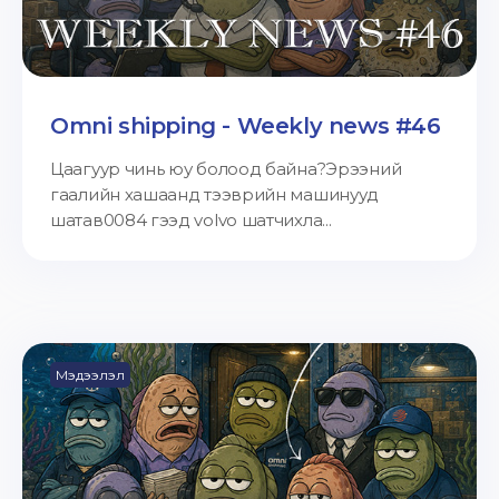
Omni shipping - Weekly news #46
Цаагуур чинь юу болоод байна?Эрээний
гаалийн хашаанд тээврийн машинууд
шатав0084 гээд volvo шатчихла...
Мэдээлэл