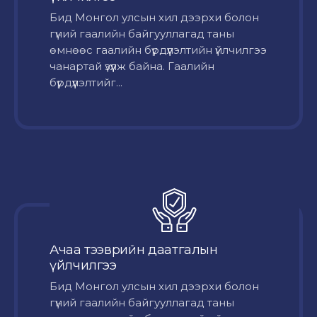
Бид Монгол улсын хил дээрхи болон
гүний гаалийн байгууллагад таны
өмнөөс гаалийн бүрдүүлэлтийн үйлчилгээ
чанартай үзүүлж байна. Гаалийн
бүрдүүлэлтийг...
Ачаа тээврийн даатгалын
үйлчилгээ
Бид Монгол улсын хил дээрхи болон
гүний гаалийн байгууллагад таны