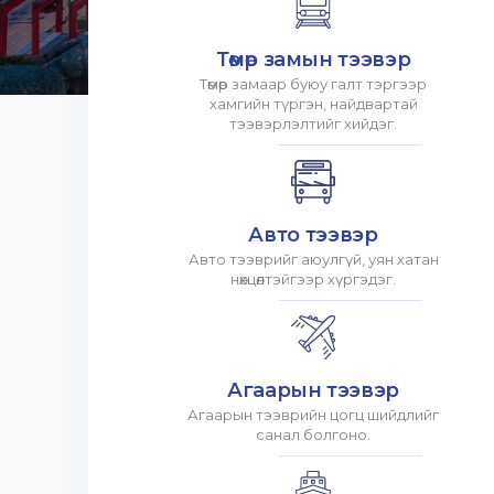
Төмөр замын тээвэр
Төмөр замаар буюу галт тэргээр
хамгийн түргэн, найдвартай
тээвэрлэлтийг хийдэг.
Авто тээвэр
Авто тээврийг аюулгүй, уян хатан
нөхцөлтэйгээр хүргэдэг.
Агаарын тээвэр
Агаарын тээврийн цогц шийдлийг
санал болгоно.