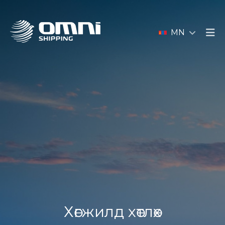
MN
Хөгжилд хөтлөх