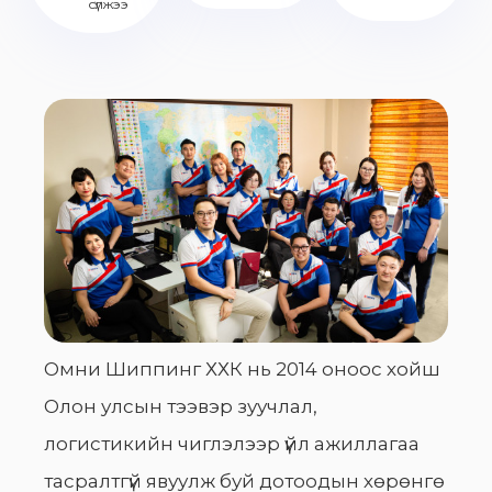
сүлжээ
Омни Шиппинг ХХК нь 2014 оноос хойш
Олон улсын тээвэр зуучлал,
логистикийн чиглэлээр үйл ажиллагаа
тасралтгүй явуулж буй дотоодын хөрөнгө