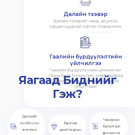
Далайн тээвэр
Далайн тээврийг хямд, аюулгүй,
хурдан шуурхай хүргэн тээвэрлэнэ.
Гаалийн бүрдүүлэлтийн
үйлчилгээ
Гаалийн бүрдүүлэлтийн үйлчилгээг
Яагаад Биднийг
Омни Бест Ложистикс компаниараа
дамжуулан хурдан шуурхай хийж
гүйцэтгэдэг.
Гэж?
Дэлхийг
Чанарын
холбосон
Бүх ачаа
баталгаат
агентын
даатгагдсан
үйлчилгээ