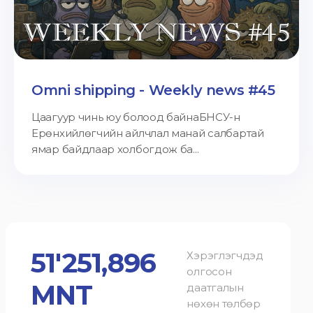
Omni shipping - Weekly news #45
Цаагуур чинь юу болоод байнаБНСУ-н
Ерөнхийлөгчийн айлчлал манай салбартай
ямар байдлаар холбогдож ба...
51'251,896
Хэрэглэгчдэд
олгосон
MNT
даатгалын
нөхөн төлбөр