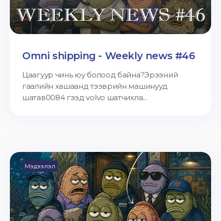
Omni shipping - Weekly news #46
Цаагуур чинь юу болоод байна?Эрээний
гаалийн хашаанд тээврийн машинууд
шатав0084 гээд volvo шатчихла...
Мэдээлэл