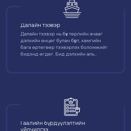
Далайн тээвэр
Далайн тээвэр нь бүх төрлийн ачааг
дэлхийн өнцөг булан бүрт, хамгийн
бага өртөгөөр тээвэрлэх боломжийг
бидэнд өгдөг. Бид дэлхийн аль...
Гаалийн бүрдүүлэлтийн
үйлчилгээ