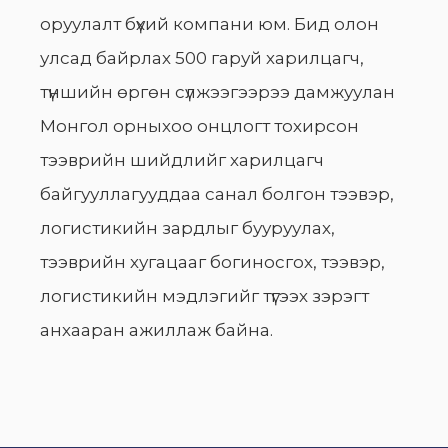
оруулалт бүхий компани юм. Бид олон
улсад байрлах 500 гаруй харилцагч,
түншийн өргөн сүлжээгээрээ дамжуулан
Монгол орныхоо онцлогт тохирсон
тээврийн шийдлийг харилцагч
байгууллагууддаа санал болгон тээвэр,
логистикийн зардлыг бууруулах,
тээврийн хугацааг богиносгох, тээвэр,
логистикийн мэдлэгийг түгээх зэрэгт
анхааран ажиллаж байна.