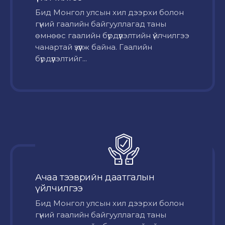
Бид Монгол улсын хил дээрхи болон
гүний гаалийн байгууллагад таны
өмнөөс гаалийн бүрдүүлэлтийн үйлчилгээ
чанартай үзүүлж байна. Гаалийн
бүрдүүлэлтийг...
Ачаа тээврийн даатгалын
үйлчилгээ
Бид Монгол улсын хил дээрхи болон
гүний гаалийн байгууллагад таны