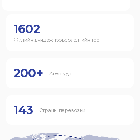
1602
Жилийн дундаж тээвэрлэлтийн тоо
200+
Агентууд
143
Страны перевозки