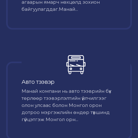
агаарын ямарч нөхцөлд зохион
байгуулагддаг.Манай...
Авто тээвэр
Mанай компани нь авто тээврийн бүх
төрлөөр тээвэрлэлтийн үйлчилгээг
олон улсаас болон Монгол орон
дотроо мэргэжлийн өндөр түвшинд
гүйцэтгэж Монгол орн...