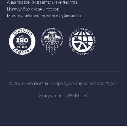
Ачаа тээврийн даатгалын үйлчилгээ
Цуглуулбар ачааны тээвэр
Мэргэжлийн зөвлөгөө өгөх үйлчилгээ
© 2026. Зохиогчийн эрх хуулиар хамгаалагдсан.
Хөгжүүлсэн :
TBSM LLC