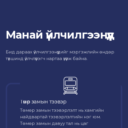
Манай үйлчилгээнүүд
Бид дараах үйлчилгээнүүдийг мэргэжлийн өндөр
түвшинд үйлчлүүлэгч нартаа үзүүлж байна.
Төмөр замын тээвэр
Төмөр замын тээвэрлэлт нь хамгийн
найдвартай тээвэрлэлтийн нэг юм.
Төмөр замын давуу тал нь цаг