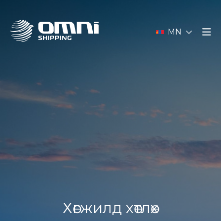
MN
Хөгжилд хөтлөх