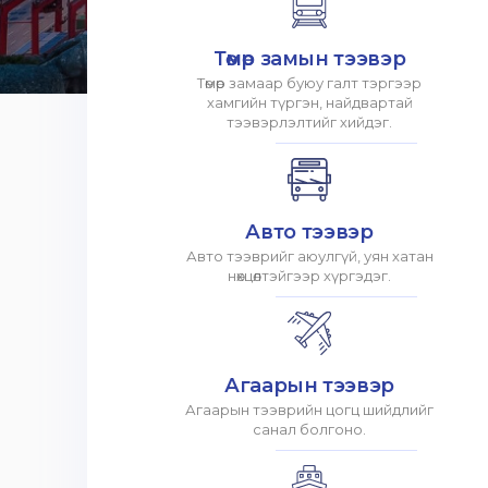
Төмөр замын тээвэр
Төмөр замаар буюу галт тэргээр
хамгийн түргэн, найдвартай
тээвэрлэлтийг хийдэг.
Авто тээвэр
Авто тээврийг аюулгүй, уян хатан
нөхцөлтэйгээр хүргэдэг.
Агаарын тээвэр
Агаарын тээврийн цогц шийдлийг
санал болгоно.