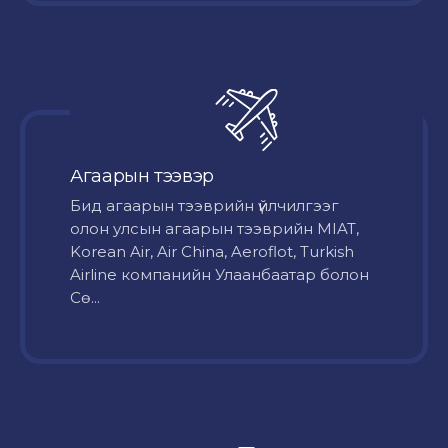
Агаарын тээвэр
Бид агаарын тээврийн үйлчилгээг
олон улсын агаарын тээврийн MIAT,
Korean Air, Air China, Aeroflot, Turkish
Airline компанийн Улаанбаатар болон
Сө...