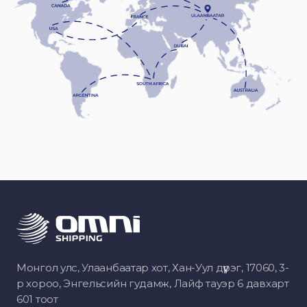
Монгол улс, Улаанбаатар хот, Хан-Уул дүүрэг, 17060, 3-
р хороо, Энгельсийн гудамж, Лайф тауэр 6 давхарт
601 тоот