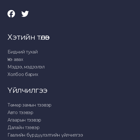
Хэтийн төлөв
Бидний тухай
Үнэ авах
Мэдээ, мэдээлэл
Холбоо барих
Үйлчилгээ
Төмөр замын тээвэр
Авто тээвэр
Агаарын тээвэр
Далайн тээвэр
Гаалийн бүрдүүлэлтийн үйлчилгээ