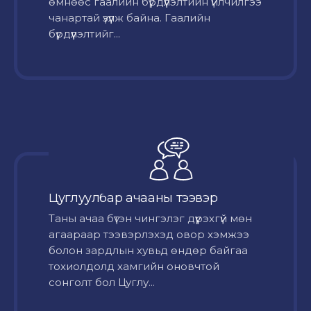
өмнөөс гаалийн бүрдүүлэлтийн үйлчилгээ
чанартай үзүүлж байна. Гаалийн
бүрдүүлэлтийг...
Цуглуулбар ачааны тээвэр
Таны ачаа бүтэн чингэлэг дүүрэхгүй мөн
агаараар тээвэрлэхэд овор хэмжээ
болон зардлын хувьд өндөр байгаа
тохиолдолд хамгийн оновчтой
сонголт бол Цуглу...