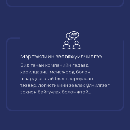
Мэргэжлийн зөвлөгөө өгөх үйлчилгээ
Бид танай компанийн гадаад
харилцааны менежерүүд болон
шаардлагатай бүлэгт зориулсан
тээвэр, логистикийн зөвлөх үйлчилгээг
зохион байгуулах боломжтой...