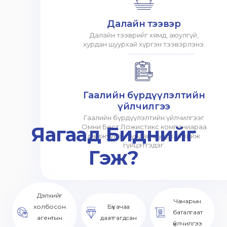
Далайн тээвэр
Далайн тээврийг хямд, аюулгүй,
хурдан шуурхай хүргэн тээвэрлэнэ.
Гаалийн бүрдүүлэлтийн
үйлчилгээ
Гаалийн бүрдүүлэлтийн үйлчилгээг
Яагаад Биднийг
Омни Бест Ложистикс компаниараа
дамжуулан хурдан шуурхай хийж
гүйцэтгэдэг.
Гэж?
Дэлхийг
Чанарын
холбосон
Бүх ачаа
баталгаат
агентын
даатгагдсан
үйлчилгээ