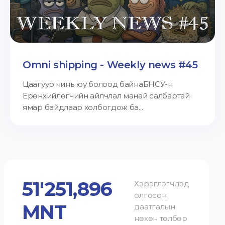
Omni shipping - Weekly news #45
Цаагуур чинь юу болоод байнаБНСУ-н
Ерөнхийлөгчийн айлчлал манай салбартай
ямар байдлаар холбогдож ба...
51'251,896
Хэрэглэгчдэд
олгосон
MNT
даатгалын
нөхөн төлбөр