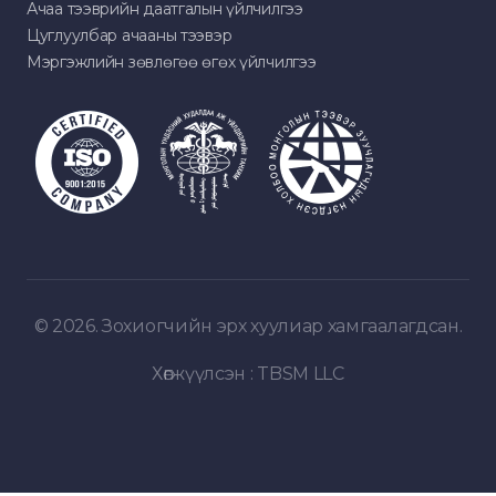
Ачаа тээврийн даатгалын үйлчилгээ
Цуглуулбар ачааны тээвэр
Мэргэжлийн зөвлөгөө өгөх үйлчилгээ
© 2026. Зохиогчийн эрх хуулиар хамгаалагдсан.
Хөгжүүлсэн :
TBSM LLC