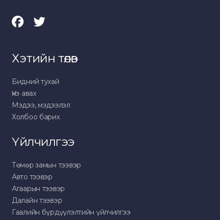
Хэтийн төлөв
Бидний тухай
Үнэ авах
Мэдээ, мэдээлэл
Холбоо барих
Үйлчилгээ
Төмөр замын тээвэр
Авто тээвэр
Агаарын тээвэр
Далайн тээвэр
Гаалийн бүрдүүлэлтийн үйлчилгээ