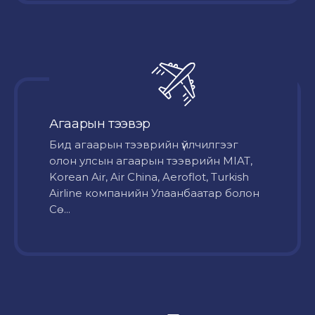
Агаарын тээвэр
Бид агаарын тээврийн үйлчилгээг
олон улсын агаарын тээврийн MIAT,
Korean Air, Air China, Aeroflot, Turkish
Airline компанийн Улаанбаатар болон
Сө...