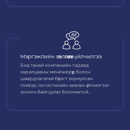
Мэргэжлийн зөвлөгөө өгөх үйлчилгээ
Бид танай компанийн гадаад
харилцааны менежерүүд болон
шаардлагатай бүлэгт зориулсан
тээвэр, логистикийн зөвлөх үйлчилгээг
зохион байгуулах боломжтой...