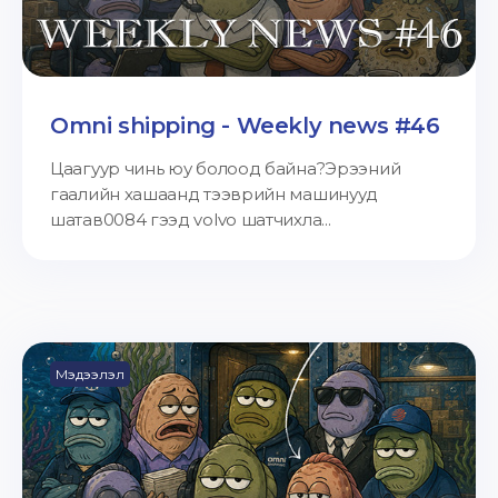
Omni shipping - Weekly news #46
Цаагуур чинь юу болоод байна?Эрээний
гаалийн хашаанд тээврийн машинууд
шатав0084 гээд volvo шатчихла...
Мэдээлэл