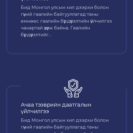
Бид Монгол улсын хил дээрхи болон
гүний гаалийн байгууллагад таны
өмнөөс гаалийн бүрдүүлэлтийн үйлчилгээ
чанартай үзүүлж байна. Гаалийн
бүрдүүлэлтийг...
Ачаа тээврийн даатгалын
үйлчилгээ
Бид Монгол улсын хил дээрхи болон
гүний гаалийн байгууллагад таны