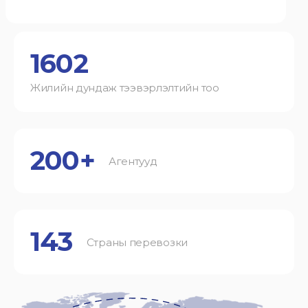
1602
Жилийн дундаж тээвэрлэлтийн тоо
200+
Агентууд
143
Страны перевозки