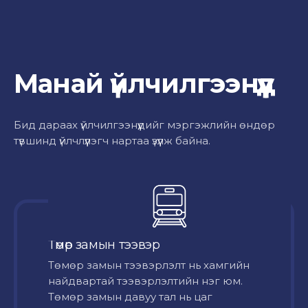
Манай үйлчилгээнүүд
Бид дараах үйлчилгээнүүдийг мэргэжлийн өндөр
түвшинд үйлчлүүлэгч нартаа үзүүлж байна.
Төмөр замын тээвэр
Төмөр замын тээвэрлэлт нь хамгийн
найдвартай тээвэрлэлтийн нэг юм.
Төмөр замын давуу тал нь цаг