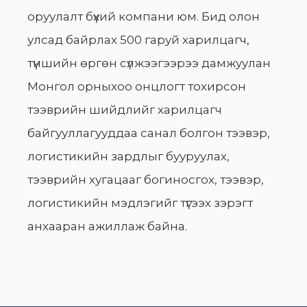
оруулалт бүхий компани юм. Бид олон
улсад байрлах 500 гаруй харилцагч,
түншийн өргөн сүлжээгээрээ дамжуулан
Монгол орныхоо онцлогт тохирсон
тээврийн шийдлийг харилцагч
байгууллагууддаа санал болгон тээвэр,
логистикийн зардлыг бууруулах,
тээврийн хугацааг богиносгох, тээвэр,
логистикийн мэдлэгийг түгээх зэрэгт
анхааран ажиллаж байна.