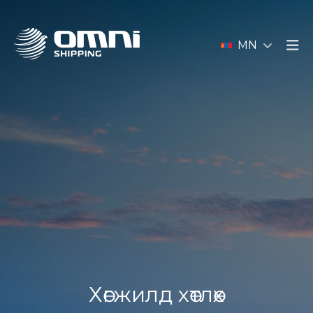
MN
Хөгжилд хөтлөх