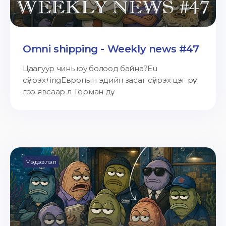
Omni shipping - Weekly news #47
Цаагуур чинь юу болоод байна?Eu
сүйрэх+ingЕвропын эдийн засаг сүйрэх цэг рүү
гээ явсаар л. Герман дү...
Мэдээлэл