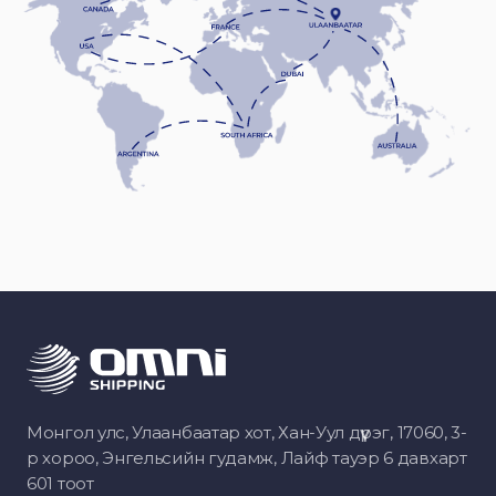
Монгол улс, Улаанбаатар хот, Хан-Уул дүүрэг, 17060, 3-
р хороо, Энгельсийн гудамж, Лайф тауэр 6 давхарт
601 тоот