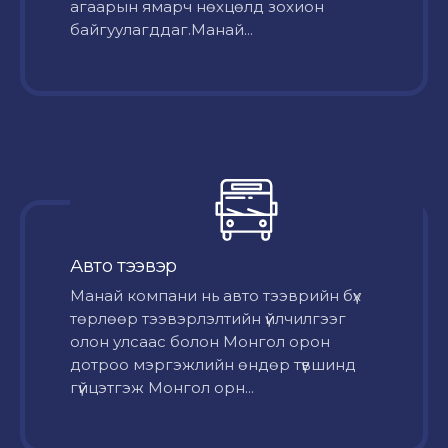
агаарын ямарч нөхцөлд зохион
байгуулагддаг.Манай...
Авто тээвэр
Mанай компани нь авто тээврийн бүх
төрлөөр тээвэрлэлтийн үйлчилгээг
олон улсаас болон Монгол орон
дотроо мэргэжлийн өндөр түвшинд
гүйцэтгэж Монгол орн...