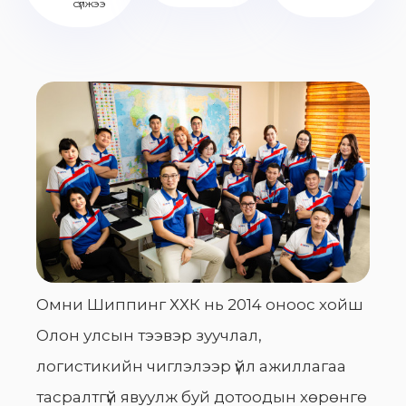
сүлжээ
Омни Шиппинг ХХК нь 2014 оноос хойш
Олон улсын тээвэр зуучлал,
логистикийн чиглэлээр үйл ажиллагаа
тасралтгүй явуулж буй дотоодын хөрөнгө