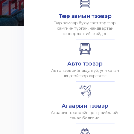
Төмөр замын тээвэр
Төмөр замаар буюу галт тэргээр
хамгийн түргэн, найдвартай
тээвэрлэлтийг хийдэг.
Авто тээвэр
Авто тээврийг аюулгүй, уян хатан
нөхцөлтэйгээр хүргэдэг.
Агаарын тээвэр
Агаарын тээврийн цогц шийдлийг
санал болгоно.