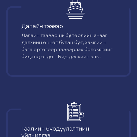
Далайн тээвэр
Далайн тээвэр нь бүх төрлийн ачааг
дэлхийн өнцөг булан бүрт, хамгийн
бага өртөгөөр тээвэрлэх боломжийг
бидэнд өгдөг. Бид дэлхийн аль...
Гаалийн бүрдүүлэлтийн
үйлчилгээ