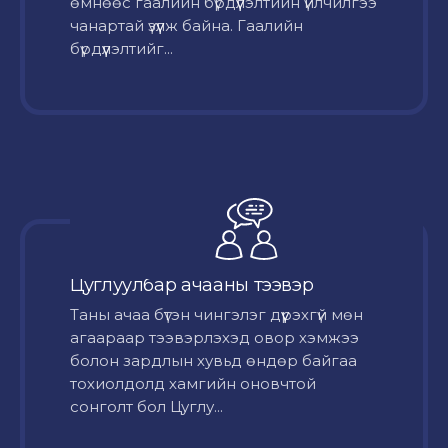
өмнөөс гаалийн бүрдүүлэлтийн үйлчилгээ
чанартай үзүүлж байна. Гаалийн
бүрдүүлэлтийг...
Цуглуулбар ачааны тээвэр
Таны ачаа бүтэн чингэлэг дүүрэхгүй мөн
агаараар тээвэрлэхэд овор хэмжээ
болон зардлын хувьд өндөр байгаа
тохиолдолд хамгийн оновчтой
сонголт бол Цуглу...