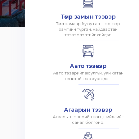
Төмөр замын тээвэр
Төмөр замаар буюу галт тэргээр
хамгийн түргэн, найдвартай
тээвэрлэлтийг хийдэг.
Авто тээвэр
Авто тээврийг аюулгүй, уян хатан
нөхцөлтэйгээр хүргэдэг.
Агаарын тээвэр
Агаарын тээврийн цогц шийдлийг
санал болгоно.