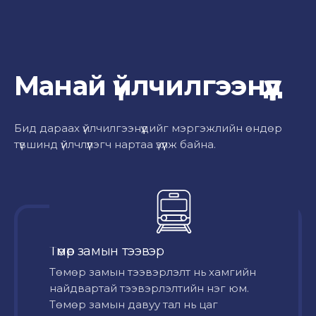
Манай үйлчилгээнүүд
Бид дараах үйлчилгээнүүдийг мэргэжлийн өндөр
түвшинд үйлчлүүлэгч нартаа үзүүлж байна.
Төмөр замын тээвэр
Төмөр замын тээвэрлэлт нь хамгийн
найдвартай тээвэрлэлтийн нэг юм.
Төмөр замын давуу тал нь цаг