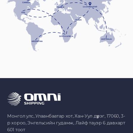
Монгол улс, Улаанбаатар хот, Хан-Уул дүүрэг, 17060, 3-
р хороо, Энгельсийн гудамж, Лайф тауэр 6 давхарт
601 тоот