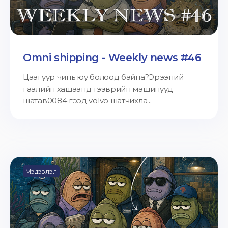
Omni shipping - Weekly news #46
Цаагуур чинь юу болоод байна?Эрээний
гаалийн хашаанд тээврийн машинууд
шатав0084 гээд volvo шатчихла...
Мэдээлэл