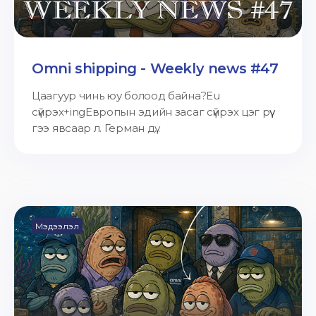
Omni shipping - Weekly news #47
Цаагуур чинь юу болоод байна?Eu
сүйрэх+ingЕвропын эдийн засаг сүйрэх цэг рүү
гээ явсаар л. Герман дү...
Мэдээлэл