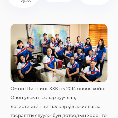
сүлжээ
Омни Шиппинг ХХК нь 2014 оноос хойш
Олон улсын тээвэр зуучлал,
логистикийн чиглэлээр үйл ажиллагаа
тасралтгүй явуулж буй дотоодын хөрөнгө