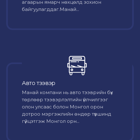
агаарын ямарч нөхцөлд зохион
байгуулагддаг.Манай...
Авто тээвэр
Mанай компани нь авто тээврийн бүх
төрлөөр тээвэрлэлтийн үйлчилгээг
олон улсаас болон Монгол орон
дотроо мэргэжлийн өндөр түвшинд
гүйцэтгэж Монгол орн...