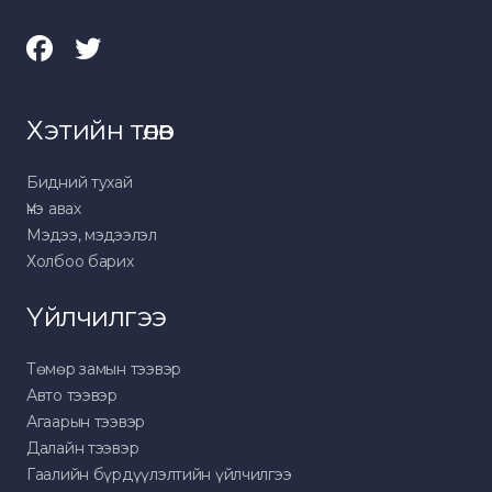
Хэтийн төлөв
Бидний тухай
Үнэ авах
Мэдээ, мэдээлэл
Холбоо барих
Үйлчилгээ
Төмөр замын тээвэр
Авто тээвэр
Агаарын тээвэр
Далайн тээвэр
Гаалийн бүрдүүлэлтийн үйлчилгээ