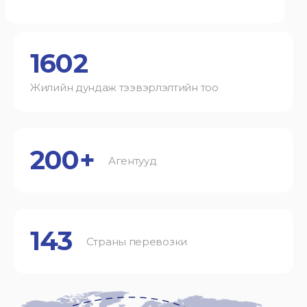
1602
Жилийн дундаж тээвэрлэлтийн тоо
200+
Агентууд
143
Страны перевозки