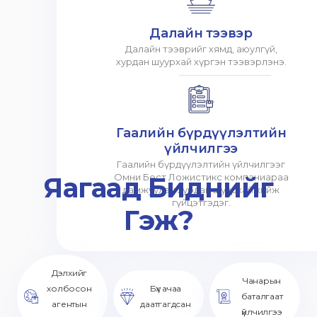
Далайн тээвэр
Далайн тээврийг хямд, аюулгүй,
хурдан шуурхай хүргэн тээвэрлэнэ.
Гаалийн бүрдүүлэлтийн
үйлчилгээ
Гаалийн бүрдүүлэлтийн үйлчилгээг
Яагаад Биднийг
Омни Бест Ложистикс компаниараа
дамжуулан хурдан шуурхай хийж
гүйцэтгэдэг.
Гэж?
Дэлхийг
Чанарын
холбосон
Бүх ачаа
баталгаат
агентын
даатгагдсан
үйлчилгээ