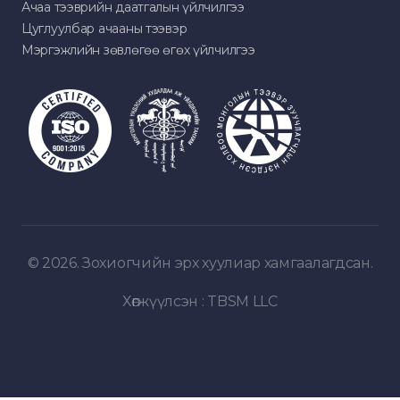
Ачаа тээврийн даатгалын үйлчилгээ
Цуглуулбар ачааны тээвэр
Мэргэжлийн зөвлөгөө өгөх үйлчилгээ
© 2026. Зохиогчийн эрх хуулиар хамгаалагдсан.
Хөгжүүлсэн :
TBSM LLC