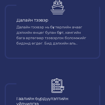
Далайн тээвэр
Далайн тээвэр нь бүх төрлийн ачааг
дэлхийн өнцөг булан бүрт, хамгийн
бага өртөгөөр тээвэрлэх боломжийг
бидэнд өгдөг. Бид дэлхийн аль...
Гаалийн бүрдүүлэлтийн
үйлчилгээ