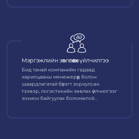
Мэргэжлийн зөвлөгөө өгөх үйлчилгээ
Бид танай компанийн гадаад
харилцааны менежерүүд болон
шаардлагатай бүлэгт зориулсан
тээвэр, логистикийн зөвлөх үйлчилгээг
зохион байгуулах боломжтой...