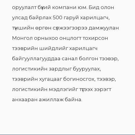
оруулалт бүхий компани юм. Бид олон
улсад байрлах 500 гаруй харилцагч,
түншийн өргөн сүлжээгээрээ дамжуулан
Монгол орныхоо онцлогт тохирсон
тээврийн шийдлийг харилцагч
байгууллагууддаа санал болгон тээвэр,
логистикийн зардлыг бууруулах,
тээврийн хугацааг богиносгох, тээвэр,
логистикийн мэдлэгийг түгээх зэрэгт
анхааран ажиллаж байна.