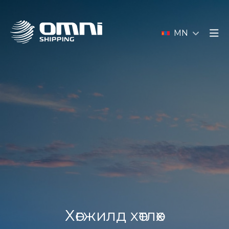
MN
Хөгжилд хөтлөх