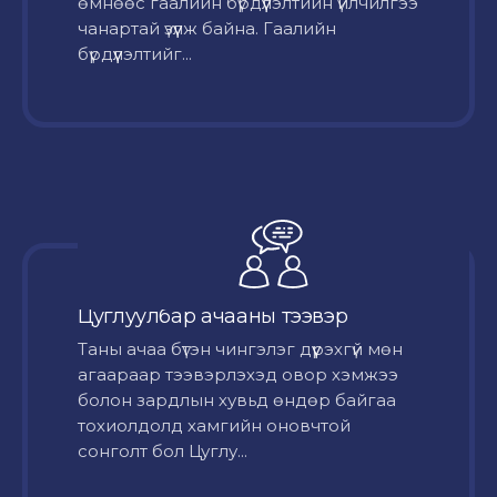
өмнөөс гаалийн бүрдүүлэлтийн үйлчилгээ
чанартай үзүүлж байна. Гаалийн
бүрдүүлэлтийг...
Цуглуулбар ачааны тээвэр
Таны ачаа бүтэн чингэлэг дүүрэхгүй мөн
агаараар тээвэрлэхэд овор хэмжээ
болон зардлын хувьд өндөр байгаа
тохиолдолд хамгийн оновчтой
сонголт бол Цуглу...