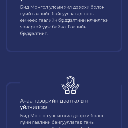
Бид Монгол улсын хил дээрхи болон
гүний гаалийн байгууллагад таны
өмнөөс гаалийн бүрдүүлэлтийн үйлчилгээ
чанартай үзүүлж байна. Гаалийн
бүрдүүлэлтийг...
Ачаа тээврийн даатгалын
үйлчилгээ
Бид Монгол улсын хил дээрхи болон
гүний гаалийн байгууллагад таны