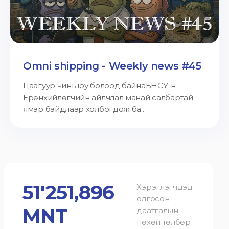
Omni shipping - Weekly news #45
Цаагуур чинь юу болоод байнаБНСУ-н
Ерөнхийлөгчийн айлчлал манай салбартай
ямар байдлаар холбогдож ба...
51'251,896
Хэрэглэгчдэд
олгосон
MNT
даатгалын
нөхөн төлбөр