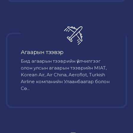
Агаарын тээвэр
Бид агаарын тээврийн үйлчилгээг
олон улсын агаарын тээврийн MIAT,
Korean Air, Air China, Aeroflot, Turkish
Airline компанийн Улаанбаатар болон
Сө...