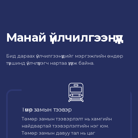
Манай үйлчилгээнүүд
Бид дараах үйлчилгээнүүдийг мэргэжлийн өндөр
түвшинд үйлчлүүлэгч нартаа үзүүлж байна.
Төмөр замын тээвэр
Төмөр замын тээвэрлэлт нь хамгийн
найдвартай тээвэрлэлтийн нэг юм.
Төмөр замын давуу тал нь цаг