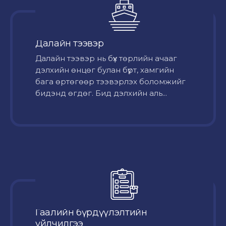
Далайн тээвэр
Далайн тээвэр нь бүх төрлийн ачааг
дэлхийн өнцөг булан бүрт, хамгийн
бага өртөгөөр тээвэрлэх боломжийг
бидэнд өгдөг. Бид дэлхийн аль...
Гаалийн бүрдүүлэлтийн
үйлчилгээ