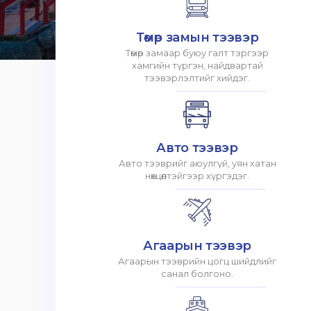
Төмөр замын тээвэр
Төмөр замаар буюу галт тэргээр
хамгийн түргэн, найдвартай
тээвэрлэлтийг хийдэг.
Авто тээвэр
Авто тээврийг аюулгүй, уян хатан
нөхцөлтэйгээр хүргэдэг.
Агаарын тээвэр
Агаарын тээврийн цогц шийдлийг
санал болгоно.