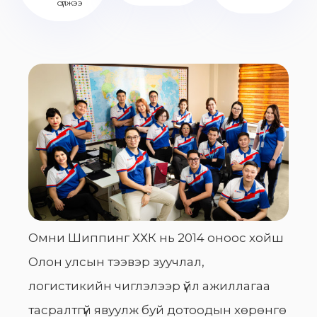
сүлжээ
Омни Шиппинг ХХК нь 2014 оноос хойш
Олон улсын тээвэр зуучлал,
логистикийн чиглэлээр үйл ажиллагаа
тасралтгүй явуулж буй дотоодын хөрөнгө