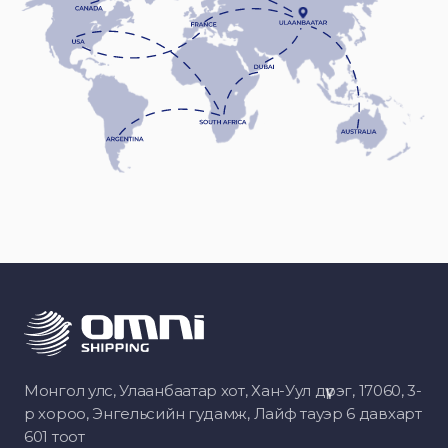
Монгол улс, Улаанбаатар хот, Хан-Уул дүүрэг, 17060, 3-
р хороо, Энгельсийн гудамж, Лайф тауэр 6 давхарт
601 тоот