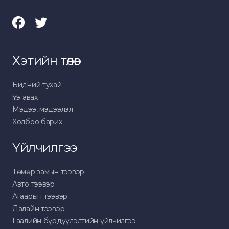
Хэтийн төлөв
Бидний тухай
Үнэ авах
Мэдээ, мэдээлэл
Холбоо барих
Үйлчилгээ
Төмөр замын тээвэр
Авто тээвэр
Агаарын тээвэр
Далайн тээвэр
Гаалийн бүрдүүлэлтийн үйлчилгээ