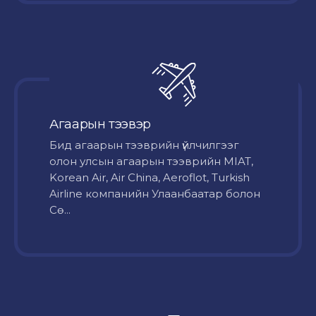
Агаарын тээвэр
Бид агаарын тээврийн үйлчилгээг
олон улсын агаарын тээврийн MIAT,
Korean Air, Air China, Aeroflot, Turkish
Airline компанийн Улаанбаатар болон
Сө...