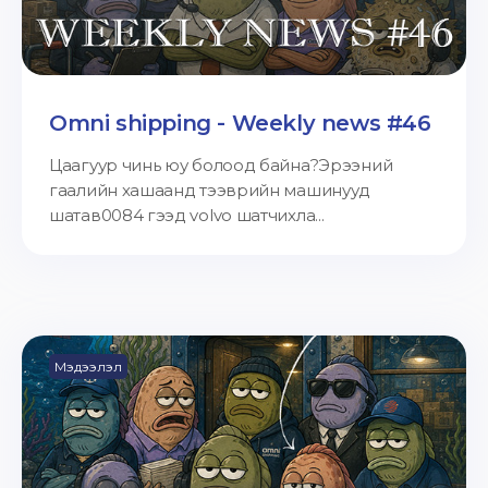
Omni shipping - Weekly news #46
Цаагуур чинь юу болоод байна?Эрээний
гаалийн хашаанд тээврийн машинууд
шатав0084 гээд volvo шатчихла...
Мэдээлэл