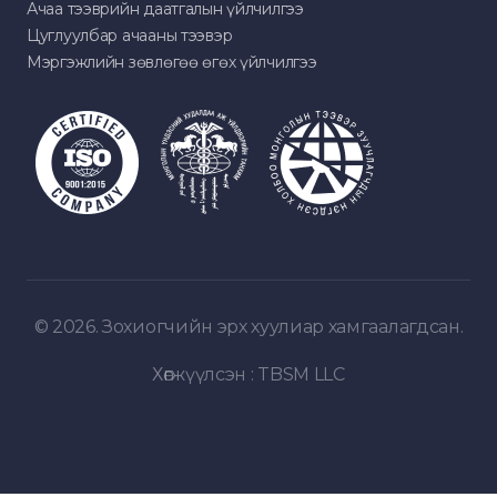
Ачаа тээврийн даатгалын үйлчилгээ
Цуглуулбар ачааны тээвэр
Мэргэжлийн зөвлөгөө өгөх үйлчилгээ
© 2026. Зохиогчийн эрх хуулиар хамгаалагдсан.
Хөгжүүлсэн :
TBSM LLC