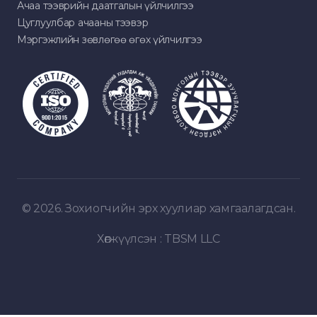
Ачаа тээврийн даатгалын үйлчилгээ
Цуглуулбар ачааны тээвэр
Мэргэжлийн зөвлөгөө өгөх үйлчилгээ
© 2026. Зохиогчийн эрх хуулиар хамгаалагдсан.
Хөгжүүлсэн :
TBSM LLC