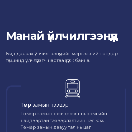
Манай үйлчилгээнүүд
Бид дараах үйлчилгээнүүдийг мэргэжлийн өндөр
түвшинд үйлчлүүлэгч нартаа үзүүлж байна.
Төмөр замын тээвэр
Төмөр замын тээвэрлэлт нь хамгийн
найдвартай тээвэрлэлтийн нэг юм.
Төмөр замын давуу тал нь цаг