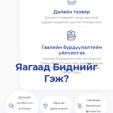
Далайн тээвэр
Далайн тээврийг хямд, аюулгүй,
хурдан шуурхай хүргэн тээвэрлэнэ.
Гаалийн бүрдүүлэлтийн
үйлчилгээ
Гаалийн бүрдүүлэлтийн үйлчилгээг
Яагаад Биднийг
Омни Бест Ложистикс компаниараа
дамжуулан хурдан шуурхай хийж
гүйцэтгэдэг.
Гэж?
Дэлхийг
Чанарын
холбосон
Бүх ачаа
баталгаат
агентын
даатгагдсан
үйлчилгээ