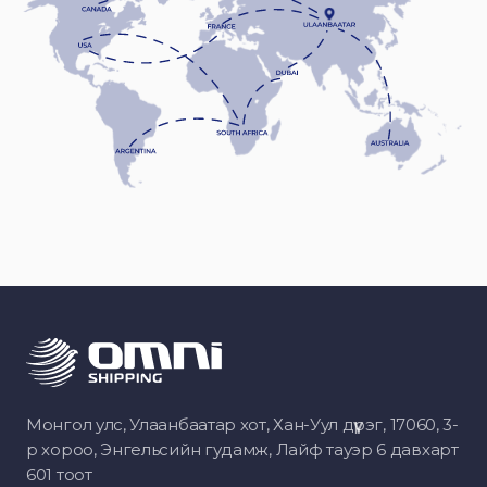
Монгол улс, Улаанбаатар хот, Хан-Уул дүүрэг, 17060, 3-
р хороо, Энгельсийн гудамж, Лайф тауэр 6 давхарт
601 тоот