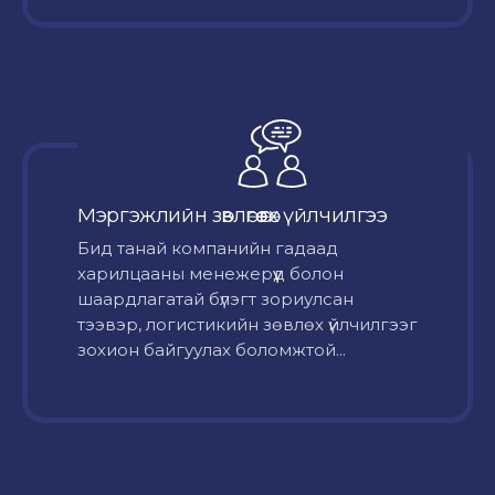
Мэргэжлийн зөвлөгөө өгөх үйлчилгээ
Бид танай компанийн гадаад
харилцааны менежерүүд болон
шаардлагатай бүлэгт зориулсан
тээвэр, логистикийн зөвлөх үйлчилгээг
зохион байгуулах боломжтой...