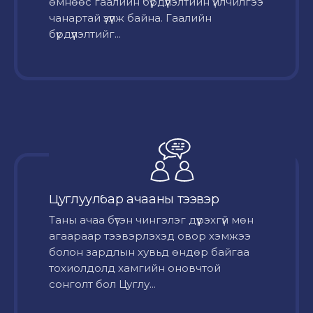
өмнөөс гаалийн бүрдүүлэлтийн үйлчилгээ
чанартай үзүүлж байна. Гаалийн
бүрдүүлэлтийг...
Цуглуулбар ачааны тээвэр
Таны ачаа бүтэн чингэлэг дүүрэхгүй мөн
агаараар тээвэрлэхэд овор хэмжээ
болон зардлын хувьд өндөр байгаа
тохиолдолд хамгийн оновчтой
сонголт бол Цуглу...