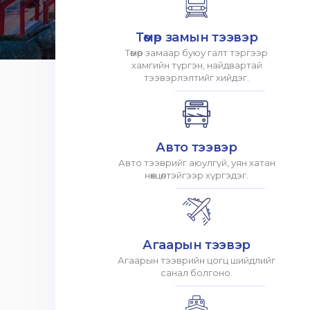
Төмөр замын тээвэр
Төмөр замаар буюу галт тэргээр
хамгийн түргэн, найдвартай
тээвэрлэлтийг хийдэг.
Авто тээвэр
Авто тээврийг аюулгүй, уян хатан
нөхцөлтэйгээр хүргэдэг.
Агаарын тээвэр
Агаарын тээврийн цогц шийдлийг
санал болгоно.