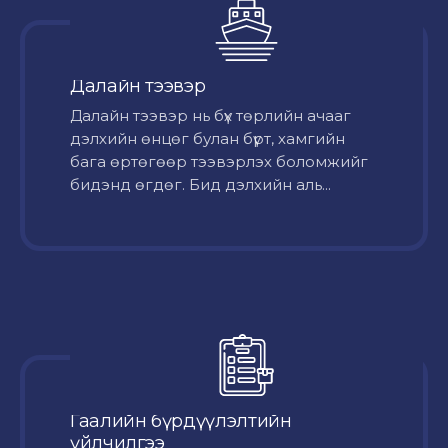
Далайн тээвэр
Далайн тээвэр нь бүх төрлийн ачааг
дэлхийн өнцөг булан бүрт, хамгийн
бага өртөгөөр тээвэрлэх боломжийг
бидэнд өгдөг. Бид дэлхийн аль...
Гаалийн бүрдүүлэлтийн
үйлчилгээ