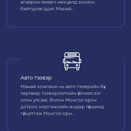
агаарын ямарч нөхцөлд зохион
байгуулагддаг.Манай...
Авто тээвэр
Mанай компани нь авто тээврийн бүх
төрлөөр тээвэрлэлтийн үйлчилгээг
олон улсаас болон Монгол орон
дотроо мэргэжлийн өндөр түвшинд
гүйцэтгэж Монгол орн...