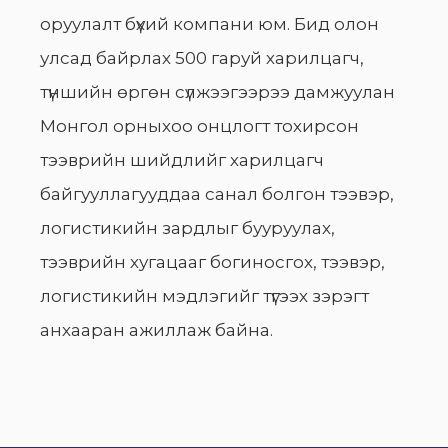
оруулалт бүхий компани юм. Бид олон
улсад байрлах 500 гаруй харилцагч,
түншийн өргөн сүлжээгээрээ дамжуулан
Монгол орныхоо онцлогт тохирсон
тээврийн шийдлийг харилцагч
байгууллагууддаа санал болгон тээвэр,
логистикийн зардлыг бууруулах,
тээврийн хугацааг богиносгох, тээвэр,
логистикийн мэдлэгийг түгээх зэрэгт
анхааран ажиллаж байна.