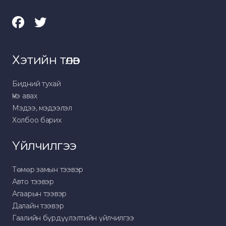
Хэтийн төлөв
Бидний тухай
Үнэ авах
Мэдээ, мэдээлэл
Холбоо барих
Үйлчилгээ
Төмөр замын тээвэр
Авто тээвэр
Агаарын тээвэр
Далайн тээвэр
Гаалийн бүрдүүлэлтийн үйлчилгээ