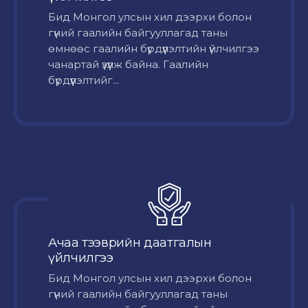
Бид Монгол улсын хил дээрхи болон
гүний гаалийн байгууллагад таны
өмнөөс гаалийн бүрдүүлэлтийн үйлчилгээ
чанартай үзүүлж байна. Гаалийн
бүрдүүлэлтийг...
Ачаа тээврийн даатгалын
үйлчилгээ
Бид Монгол улсын хил дээрхи болон
гүний гаалийн байгууллагад таны