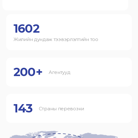
1602
Жилийн дундаж тээвэрлэлтийн тоо
200+
Агентууд
143
Страны перевозки