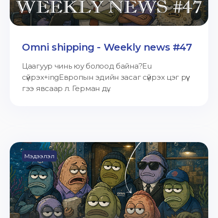
Omni shipping - Weekly news #47
Цаагуур чинь юу болоод байна?Eu
сүйрэх+ingЕвропын эдийн засаг сүйрэх цэг рүү
гээ явсаар л. Герман дү...
Мэдээлэл