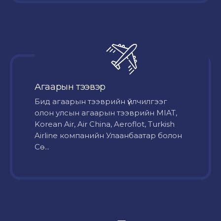
Агаарын тээвэр
Бид агаарын тээврийн үйлчилгээг
олон улсын агаарын тээврийн MIAT,
Korean Air, Air China, Aeroflot, Turkish
Airline компанийн Улаанбаатар болон
Сө...