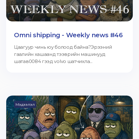
Omni shipping - Weekly news #46
Цаагуур чинь юу болоод байна?Эрээний
гаалийн хашаанд тээврийн машинууд
шатав0084 гээд volvo шатчихла...
Мэдээлэл