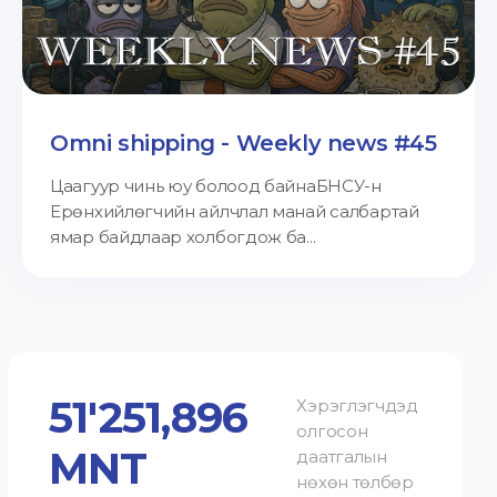
Omni shipping - Weekly news #45
Цаагуур чинь юу болоод байнаБНСУ-н
Ерөнхийлөгчийн айлчлал манай салбартай
ямар байдлаар холбогдож ба...
51'251,896
Хэрэглэгчдэд
олгосон
MNT
даатгалын
нөхөн төлбөр