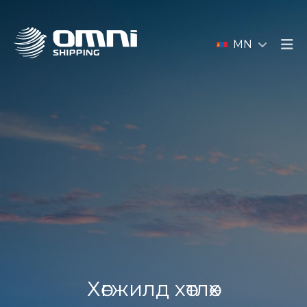
MN
Хөгжилд хөтлөх