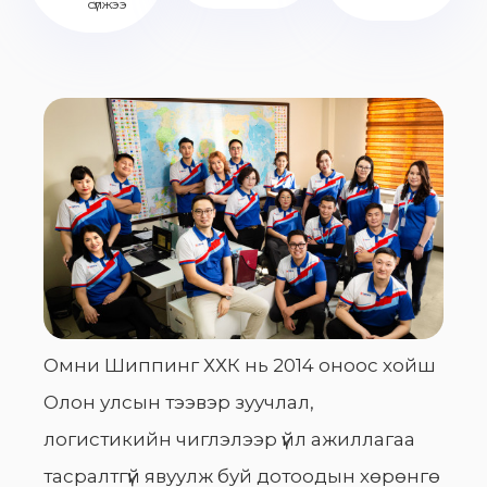
сүлжээ
Омни Шиппинг ХХК нь 2014 оноос хойш
Олон улсын тээвэр зуучлал,
логистикийн чиглэлээр үйл ажиллагаа
тасралтгүй явуулж буй дотоодын хөрөнгө