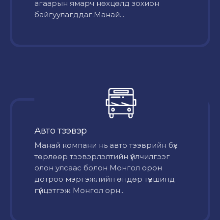
агаарын ямарч нөхцөлд зохион
байгуулагддаг.Манай...
Авто тээвэр
Mанай компани нь авто тээврийн бүх
төрлөөр тээвэрлэлтийн үйлчилгээг
олон улсаас болон Монгол орон
дотроо мэргэжлийн өндөр түвшинд
гүйцэтгэж Монгол орн...