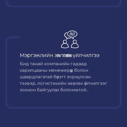
Мэргэжлийн зөвлөгөө өгөх үйлчилгээ
Бид танай компанийн гадаад
харилцааны менежерүүд болон
шаардлагатай бүлэгт зориулсан
тээвэр, логистикийн зөвлөх үйлчилгээг
зохион байгуулах боломжтой...