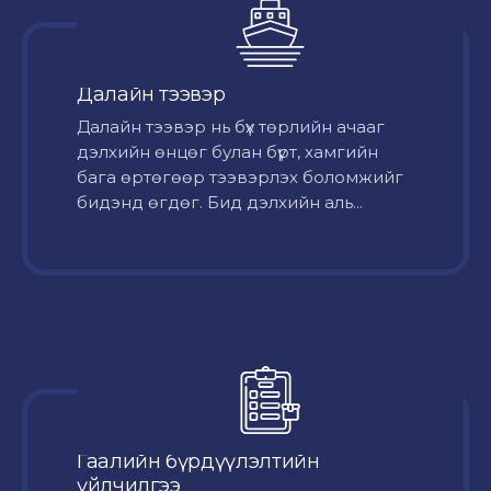
Далайн тээвэр
Далайн тээвэр нь бүх төрлийн ачааг
дэлхийн өнцөг булан бүрт, хамгийн
бага өртөгөөр тээвэрлэх боломжийг
бидэнд өгдөг. Бид дэлхийн аль...
Гаалийн бүрдүүлэлтийн
үйлчилгээ