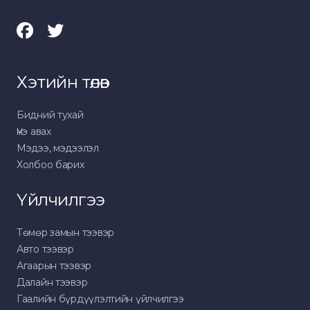
Хэтийн төлөв
Бидний тухай
Үнэ авах
Мэдээ, мэдээлэл
Холбоо барих
Үйлчилгээ
Төмөр замын тээвэр
Авто тээвэр
Агаарын тээвэр
Далайн тээвэр
Гаалийн бүрдүүлэлтийн үйлчилгээ