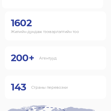
1602
Жилийн дундаж тээвэрлэлтийн тоо
200+
Агентууд
143
Страны перевозки