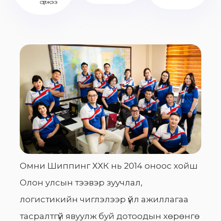
сүлжээ
Омни Шиппинг ХХК нь 2014 оноос хойш
Олон улсын тээвэр зуучлал,
логистикийн чиглэлээр үйл ажиллагаа
тасралтгүй явуулж буй дотоодын хөрөнгө