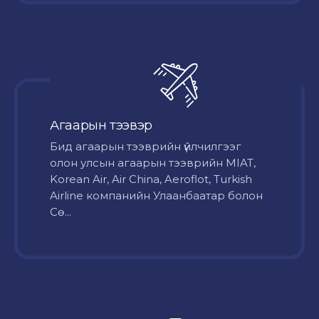
Агаарын тээвэр
Бид агаарын тээврийн үйлчилгээг
олон улсын агаарын тээврийн MIAT,
Korean Air, Air China, Aeroflot, Turkish
Airline компанийн Улаанбаатар болон
Сө...