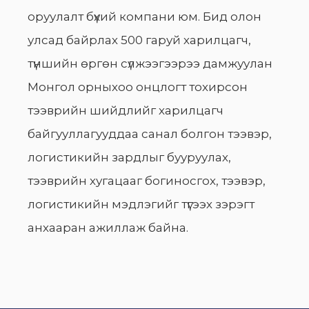
оруулалт бүхий компани юм. Бид олон
улсад байрлах 500 гаруй харилцагч,
түншийн өргөн сүлжээгээрээ дамжуулан
Монгол орныхоо онцлогт тохирсон
тээврийн шийдлийг харилцагч
байгууллагууддаа санал болгон тээвэр,
логистикийн зардлыг бууруулах,
тээврийн хугацааг богиносгох, тээвэр,
логистикийн мэдлэгийг түгээх зэрэгт
анхааран ажиллаж байна.