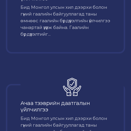
Бид Монгол улсын хил дээрхи болон
гүний гаалийн байгууллагад таны
өмнөөс гаалийн бүрдүүлэлтийн үйлчилгээ
чанартай үзүүлж байна. Гаалийн
бүрдүүлэлтийг...
Ачаа тээврийн даатгалын
үйлчилгээ
Бид Монгол улсын хил дээрхи болон
гүний гаалийн байгууллагад таны