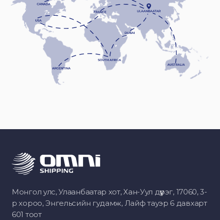
Монгол улс, Улаанбаатар хот, Хан-Уул дүүрэг, 17060, 3-
р хороо, Энгельсийн гудамж, Лайф тауэр 6 давхарт
601 тоот