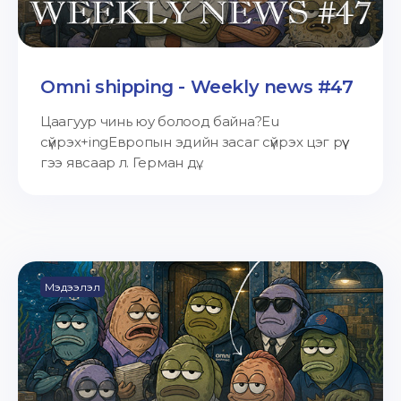
Omni shipping - Weekly news #47
Цаагуур чинь юу болоод байна?Eu
сүйрэх+ingЕвропын эдийн засаг сүйрэх цэг рүү
гээ явсаар л. Герман дү...
Мэдээлэл