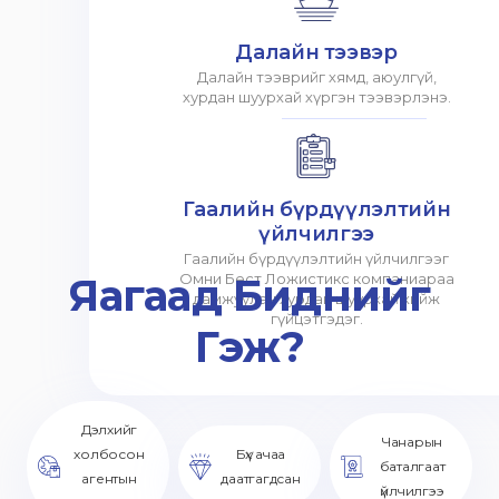
Далайн тээвэр
Далайн тээврийг хямд, аюулгүй,
хурдан шуурхай хүргэн тээвэрлэнэ.
Гаалийн бүрдүүлэлтийн
үйлчилгээ
Гаалийн бүрдүүлэлтийн үйлчилгээг
Яагаад Биднийг
Омни Бест Ложистикс компаниараа
дамжуулан хурдан шуурхай хийж
гүйцэтгэдэг.
Гэж?
Дэлхийг
Чанарын
холбосон
Бүх ачаа
баталгаат
агентын
даатгагдсан
үйлчилгээ