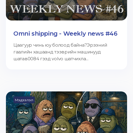
Omni shipping - Weekly news #46
Цаагуур чинь юу болоод байна?Эрээний
гаалийн хашаанд тээврийн машинууд
шатав0084 гээд volvo шатчихла...
Мэдээлэл