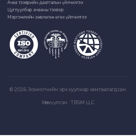
Ачаа тээврийн даатгалын үйлчилгээ
Цуглуулбар ачааны тээвэр
Мэргэжлийн зөвлөгөө өгөх үйлчилгээ
© 2026. Зохиогчийн эрх хуулиар хамгаалагдсан.
Хөгжүүлсэн :
TBSM LLC