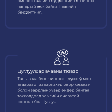
өмнөөс гаалийн бүрдүүлэлтийн үйлчилгээ
чанартай үзүүлж байна. Гаалийн
бүрдүүлэлтийг...
Цуглуулбар ачааны тээвэр
Таны ачаа бүтэн чингэлэг дүүрэхгүй мөн
агаараар тээвэрлэхэд овор хэмжээ
болон зардлын хувьд өндөр байгаа
тохиолдолд хамгийн оновчтой
сонголт бол Цуглу...