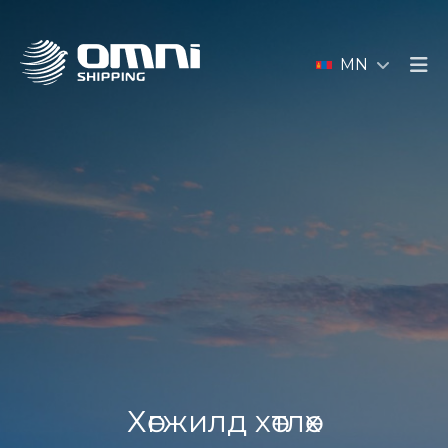
MN
Хөгжилд хөтлөх