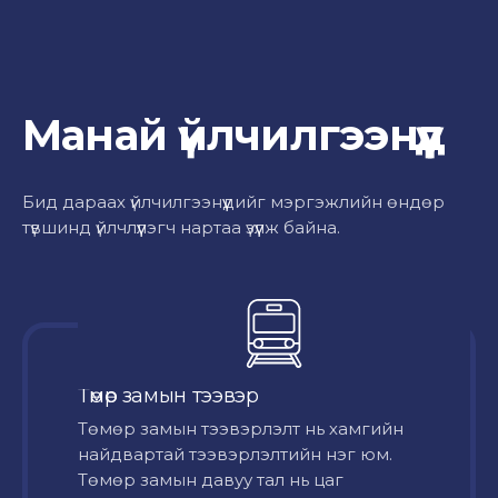
Манай үйлчилгээнүүд
Бид дараах үйлчилгээнүүдийг мэргэжлийн өндөр
түвшинд үйлчлүүлэгч нартаа үзүүлж байна.
Төмөр замын тээвэр
Төмөр замын тээвэрлэлт нь хамгийн
найдвартай тээвэрлэлтийн нэг юм.
Төмөр замын давуу тал нь цаг