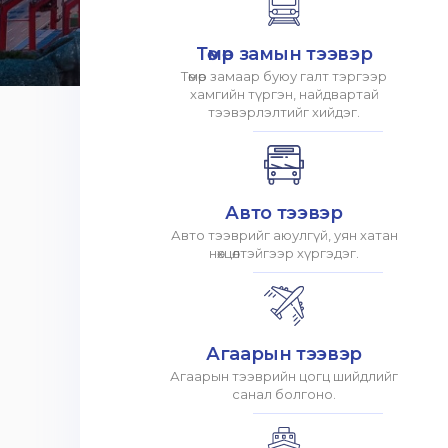
Төмөр замын тээвэр
Төмөр замаар буюу галт тэргээр
хамгийн түргэн, найдвартай
тээвэрлэлтийг хийдэг.
Авто тээвэр
Авто тээврийг аюулгүй, уян хатан
нөхцөлтэйгээр хүргэдэг.
Агаарын тээвэр
Агаарын тээврийн цогц шийдлийг
санал болгоно.