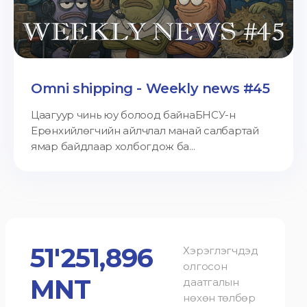
Omni shipping - Weekly news #45
Цаагуур чинь юу болоод байнаБНСУ-н
Ерөнхийлөгчийн айлчлал манай салбартай
ямар байдлаар холбогдож ба...
51'251,896
Хэрэглэгчдэд
олгосон
MNT
даатгалын
нөхөн төлбөр