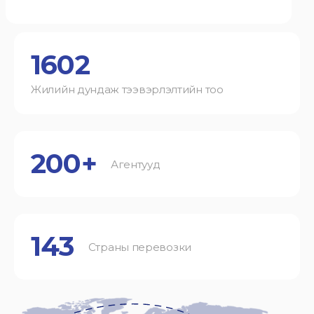
1602
Жилийн дундаж тээвэрлэлтийн тоо
200+
Агентууд
143
Страны перевозки