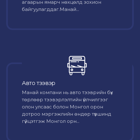
агаарын ямарч нөхцөлд зохион
байгуулагддаг.Манай...
Авто тээвэр
Mанай компани нь авто тээврийн бүх
төрлөөр тээвэрлэлтийн үйлчилгээг
олон улсаас болон Монгол орон
дотроо мэргэжлийн өндөр түвшинд
гүйцэтгэж Монгол орн...