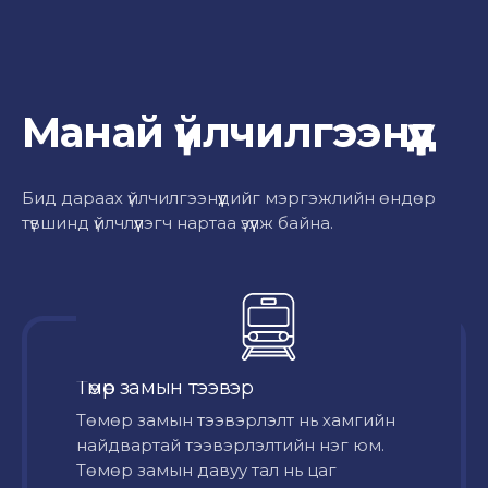
Манай үйлчилгээнүүд
Бид дараах үйлчилгээнүүдийг мэргэжлийн өндөр
түвшинд үйлчлүүлэгч нартаа үзүүлж байна.
Төмөр замын тээвэр
Төмөр замын тээвэрлэлт нь хамгийн
найдвартай тээвэрлэлтийн нэг юм.
Төмөр замын давуу тал нь цаг