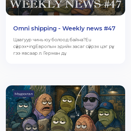
Omni shipping - Weekly news #47
Цаагуур чинь юу болоод байна?Eu
сүйрэх+ingЕвропын эдийн засаг сүйрэх цэг рүү
гээ явсаар л. Герман дү...
Мэдээлэл