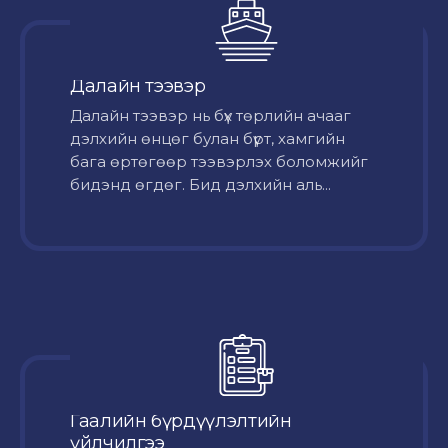
Далайн тээвэр
Далайн тээвэр нь бүх төрлийн ачааг
дэлхийн өнцөг булан бүрт, хамгийн
бага өртөгөөр тээвэрлэх боломжийг
бидэнд өгдөг. Бид дэлхийн аль...
Гаалийн бүрдүүлэлтийн
үйлчилгээ