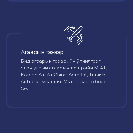
Агаарын тээвэр
Бид агаарын тээврийн үйлчилгээг
олон улсын агаарын тээврийн MIAT,
Korean Air, Air China, Aeroflot, Turkish
Airline компанийн Улаанбаатар болон
Сө...