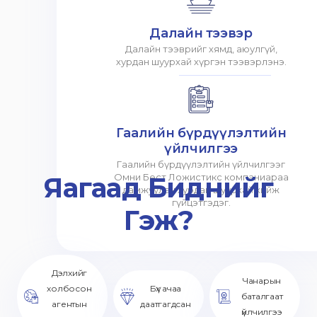
Далайн тээвэр
Далайн тээврийг хямд, аюулгүй,
хурдан шуурхай хүргэн тээвэрлэнэ.
Гаалийн бүрдүүлэлтийн
үйлчилгээ
Гаалийн бүрдүүлэлтийн үйлчилгээг
Яагаад Биднийг
Омни Бест Ложистикс компаниараа
дамжуулан хурдан шуурхай хийж
гүйцэтгэдэг.
Гэж?
Дэлхийг
Чанарын
холбосон
Бүх ачаа
баталгаат
агентын
даатгагдсан
үйлчилгээ