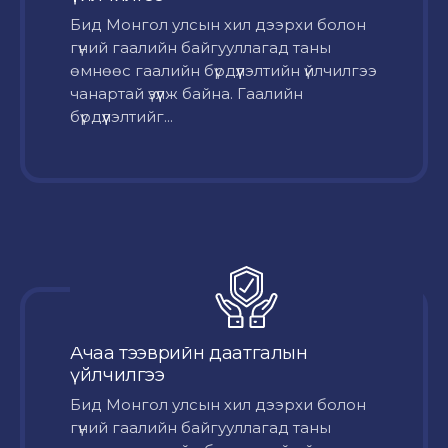
Бид Монгол улсын хил дээрхи болон
гүний гаалийн байгууллагад таны
өмнөөс гаалийн бүрдүүлэлтийн үйлчилгээ
чанартай үзүүлж байна. Гаалийн
бүрдүүлэлтийг...
Ачаа тээврийн даатгалын
үйлчилгээ
Бид Монгол улсын хил дээрхи болон
гүний гаалийн байгууллагад таны