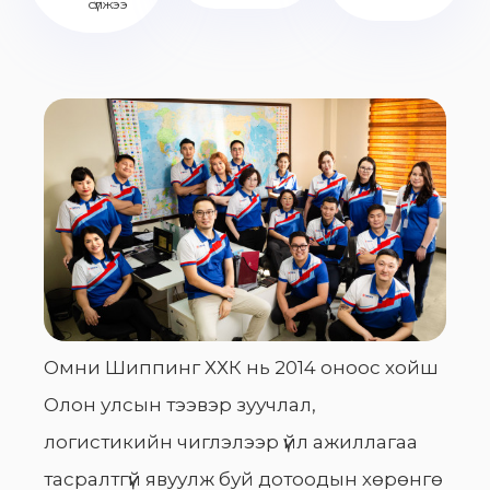
сүлжээ
Омни Шиппинг ХХК нь 2014 оноос хойш
Олон улсын тээвэр зуучлал,
логистикийн чиглэлээр үйл ажиллагаа
тасралтгүй явуулж буй дотоодын хөрөнгө