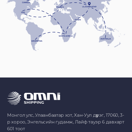
Монгол улс, Улаанбаатар хот, Хан-Уул дүүрэг, 17060, 3-
р хороо, Энгельсийн гудамж, Лайф тауэр 6 давхарт
601 тоот