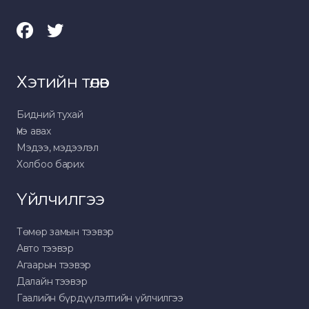
Хэтийн төлөв
Бидний тухай
Үнэ авах
Мэдээ, мэдээлэл
Холбоо барих
Үйлчилгээ
Төмөр замын тээвэр
Авто тээвэр
Агаарын тээвэр
Далайн тээвэр
Гаалийн бүрдүүлэлтийн үйлчилгээ