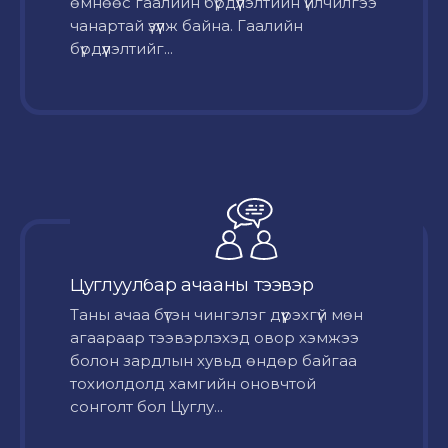
өмнөөс гаалийн бүрдүүлэлтийн үйлчилгээ
чанартай үзүүлж байна. Гаалийн
бүрдүүлэлтийг...
Цуглуулбар ачааны тээвэр
Таны ачаа бүтэн чингэлэг дүүрэхгүй мөн
агаараар тээвэрлэхэд овор хэмжээ
болон зардлын хувьд өндөр байгаа
тохиолдолд хамгийн оновчтой
сонголт бол Цуглу...