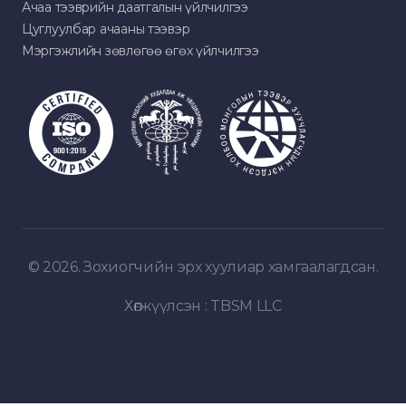
Ачаа тээврийн даатгалын үйлчилгээ
Цуглуулбар ачааны тээвэр
Мэргэжлийн зөвлөгөө өгөх үйлчилгээ
© 2026. Зохиогчийн эрх хуулиар хамгаалагдсан.
Хөгжүүлсэн :
TBSM LLC