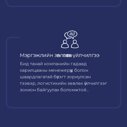
Мэргэжлийн зөвлөгөө өгөх үйлчилгээ
Бид танай компанийн гадаад
харилцааны менежерүүд болон
шаардлагатай бүлэгт зориулсан
тээвэр, логистикийн зөвлөх үйлчилгээг
зохион байгуулах боломжтой...