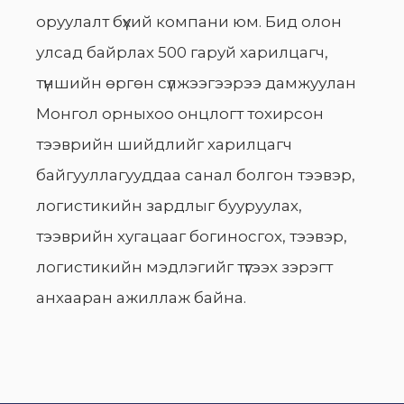
оруулалт бүхий компани юм. Бид олон
улсад байрлах 500 гаруй харилцагч,
түншийн өргөн сүлжээгээрээ дамжуулан
Монгол орныхоо онцлогт тохирсон
тээврийн шийдлийг харилцагч
байгууллагууддаа санал болгон тээвэр,
логистикийн зардлыг бууруулах,
тээврийн хугацааг богиносгох, тээвэр,
логистикийн мэдлэгийг түгээх зэрэгт
анхааран ажиллаж байна.