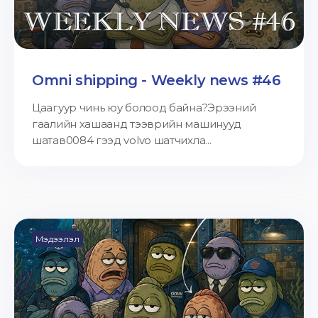
Omni shipping - Weekly news #46
Цаагуур чинь юу болоод байна?Эрээний
гаалийн хашаанд тээврийн машинууд
шатав0084 гээд volvo шатчихла...
Мэдээлэл