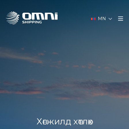
MN
Хөгжилд хөтлөх