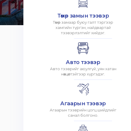
Төмөр замын тээвэр
Төмөр замаар буюу галт тэргээр
хамгийн түргэн, найдвартай
тээвэрлэлтийг хийдэг.
Авто тээвэр
Авто тээврийг аюулгүй, уян хатан
нөхцөлтэйгээр хүргэдэг.
Агаарын тээвэр
Агаарын тээврийн цогц шийдлийг
санал болгоно.