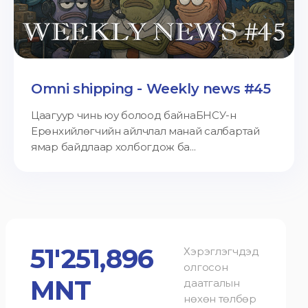
Omni shipping - Weekly news #45
Цаагуур чинь юу болоод байнаБНСУ-н
Ерөнхийлөгчийн айлчлал манай салбартай
ямар байдлаар холбогдож ба...
51'251,896
Хэрэглэгчдэд
олгосон
MNT
даатгалын
нөхөн төлбөр