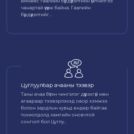
өмнөөс гаалийн бүрдүүлэлтийн үйлчилгээ
чанартай үзүүлж байна. Гаалийн
бүрдүүлэлтийг...
Цуглуулбар ачааны тээвэр
Таны ачаа бүтэн чингэлэг дүүрэхгүй мөн
агаараар тээвэрлэхэд овор хэмжээ
болон зардлын хувьд өндөр байгаа
тохиолдолд хамгийн оновчтой
сонголт бол Цуглу...