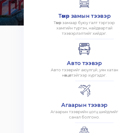
Төмөр замын тээвэр
Төмөр замаар буюу галт тэргээр
хамгийн түргэн, найдвартай
тээвэрлэлтийг хийдэг.
Авто тээвэр
Авто тээврийг аюулгүй, уян хатан
нөхцөлтэйгээр хүргэдэг.
Агаарын тээвэр
Агаарын тээврийн цогц шийдлийг
санал болгоно.