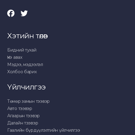
Хэтийн төлөв
Бидний тухай
Үнэ авах
Мэдээ, мэдээлэл
Холбоо барих
Үйлчилгээ
Төмөр замын тээвэр
Авто тээвэр
Агаарын тээвэр
Далайн тээвэр
Гаалийн бүрдүүлэлтийн үйлчилгээ