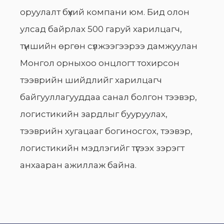
оруулалт бүхий компани юм. Бид олон
улсад байрлах 500 гаруй харилцагч,
түншийн өргөн сүлжээгээрээ дамжуулан
Монгол орныхоо онцлогт тохирсон
тээврийн шийдлийг харилцагч
байгууллагууддаа санал болгон тээвэр,
логистикийн зардлыг бууруулах,
тээврийн хугацааг богиносгох, тээвэр,
логистикийн мэдлэгийг түгээх зэрэгт
анхааран ажиллаж байна.