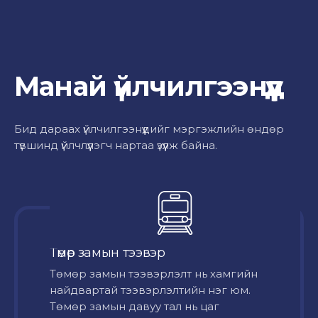
Манай үйлчилгээнүүд
Бид дараах үйлчилгээнүүдийг мэргэжлийн өндөр
түвшинд үйлчлүүлэгч нартаа үзүүлж байна.
Төмөр замын тээвэр
Төмөр замын тээвэрлэлт нь хамгийн
найдвартай тээвэрлэлтийн нэг юм.
Төмөр замын давуу тал нь цаг