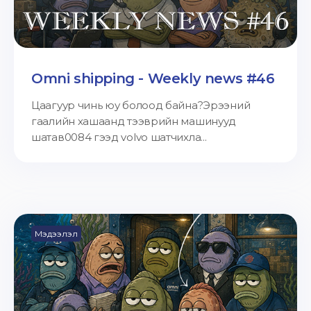
Omni shipping - Weekly news #46
Цаагуур чинь юу болоод байна?Эрээний
гаалийн хашаанд тээврийн машинууд
шатав0084 гээд volvo шатчихла...
Мэдээлэл