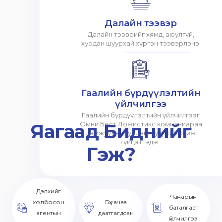
Далайн тээвэр
Далайн тээврийг хямд, аюулгүй,
хурдан шуурхай хүргэн тээвэрлэнэ.
Гаалийн бүрдүүлэлтийн
үйлчилгээ
Гаалийн бүрдүүлэлтийн үйлчилгээг
Яагаад Биднийг
Омни Бест Ложистикс компаниараа
дамжуулан хурдан шуурхай хийж
гүйцэтгэдэг.
Гэж?
Дэлхийг
Чанарын
холбосон
Бүх ачаа
баталгаат
агентын
даатгагдсан
үйлчилгээ