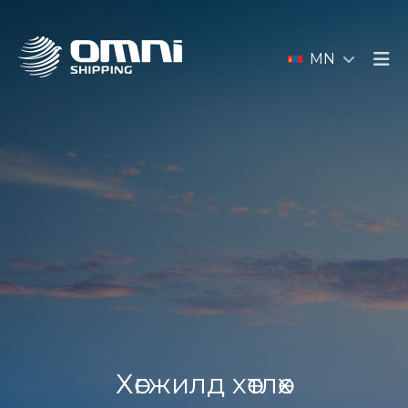
MN
Хөгжилд хөтлөх