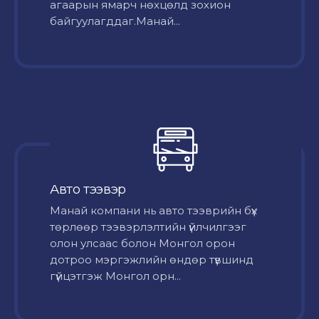
агаарын ямарч нөхцөлд зохион
байгуулагддаг.Манай...
Авто тээвэр
Mанай компани нь авто тээврийн бүх
төрлөөр тээвэрлэлтийн үйлчилгээг
олон улсаас болон Монгол орон
дотроо мэргэжлийн өндөр түвшинд
гүйцэтгэж Монгол орн...