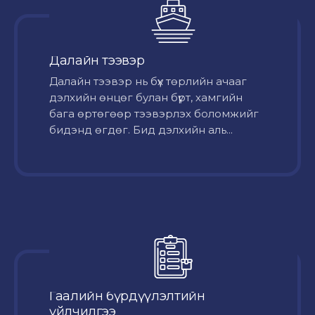
Далайн тээвэр
Далайн тээвэр нь бүх төрлийн ачааг
дэлхийн өнцөг булан бүрт, хамгийн
бага өртөгөөр тээвэрлэх боломжийг
бидэнд өгдөг. Бид дэлхийн аль...
Гаалийн бүрдүүлэлтийн
үйлчилгээ