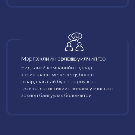
Мэргэжлийн зөвлөгөө өгөх үйлчилгээ
Бид танай компанийн гадаад
харилцааны менежерүүд болон
шаардлагатай бүлэгт зориулсан
тээвэр, логистикийн зөвлөх үйлчилгээг
зохион байгуулах боломжтой...