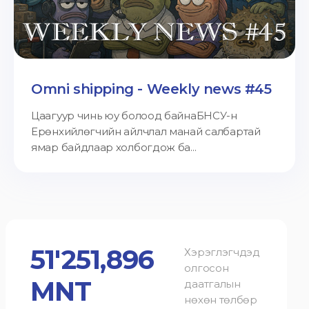
Omni shipping - Weekly news #45
Цаагуур чинь юу болоод байнаБНСУ-н
Ерөнхийлөгчийн айлчлал манай салбартай
ямар байдлаар холбогдож ба...
51'251,896
Хэрэглэгчдэд
олгосон
MNT
даатгалын
нөхөн төлбөр