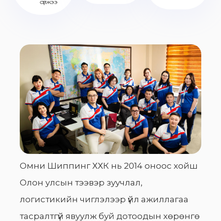
сүлжээ
Омни Шиппинг ХХК нь 2014 оноос хойш
Олон улсын тээвэр зуучлал,
логистикийн чиглэлээр үйл ажиллагаа
тасралтгүй явуулж буй дотоодын хөрөнгө