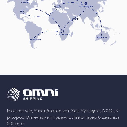
Монгол улс, Улаанбаатар хот, Хан-Уул дүүрэг, 17060, 3-
р хороо, Энгельсийн гудамж, Лайф тауэр 6 давхарт
601 тоот