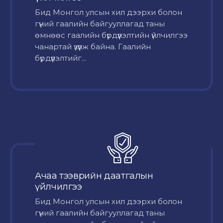
Бид Монгол улсын хил дээрхи болон
гүний гаалийн байгууллагад таны
өмнөөс гаалийн бүрдүүлэлтийн үйлчилгээ
чанартай үзүүлж байна. Гаалийн
бүрдүүлэлтийг...
Ачаа тээврийн даатгалын
үйлчилгээ
Бид Монгол улсын хил дээрхи болон
гүний гаалийн байгууллагад таны