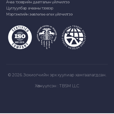
Ачаа тээврийн даатгалын үйлчилгээ
Цуглуулбар ачааны тээвэр
Мэргэжлийн зөвлөгөө өгөх үйлчилгээ
© 2026. Зохиогчийн эрх хуулиар хамгаалагдсан.
Хөгжүүлсэн :
TBSM LLC