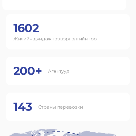
1602
Жилийн дундаж тээвэрлэлтийн тоо
200+
Агентууд
143
Страны перевозки