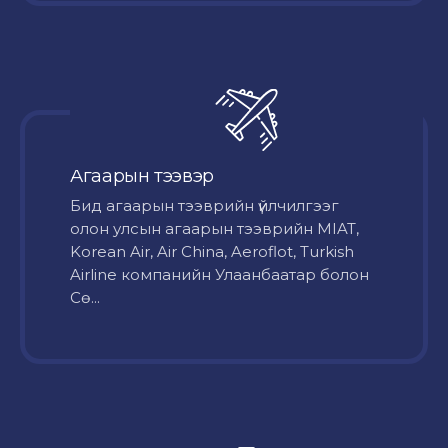
Агаарын тээвэр
Бид агаарын тээврийн үйлчилгээг
олон улсын агаарын тээврийн MIAT,
Korean Air, Air China, Aeroflot, Turkish
Airline компанийн Улаанбаатар болон
Сө...