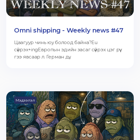
Omni shipping - Weekly news #47
Цаагуур чинь юу болоод байна?Eu
сүйрэх+ingЕвропын эдийн засаг сүйрэх цэг рүү
гээ явсаар л. Герман дү...
Мэдээлэл