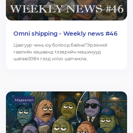
Omni shipping - Weekly news #46
Цаагуур чинь юу болоод байна?Эрээний
гаалийн хашаанд тээврийн машинууд
шатав0084 гээд volvo шатчихла...
Мэдээлэл