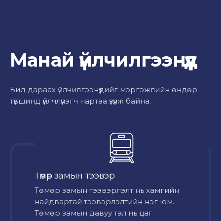
Манай үйлчилгээнүүд
Бид дараах үйлчилгээнүүдийг мэргэжлийн өндөр
түвшинд үйлчлүүлэгч нартаа үзүүлж байна.
Төмөр замын тээвэр
Төмөр замын тээвэрлэлт нь хамгийн
найдвартай тээвэрлэлтийн нэг юм.
Төмөр замын давуу тал нь цаг