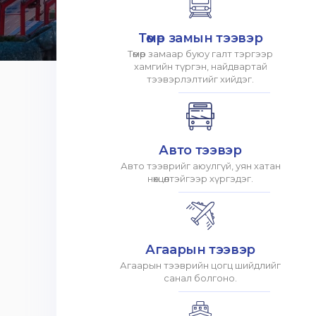
Төмөр замын тээвэр
Төмөр замаар буюу галт тэргээр
хамгийн түргэн, найдвартай
тээвэрлэлтийг хийдэг.
Авто тээвэр
Авто тээврийг аюулгүй, уян хатан
нөхцөлтэйгээр хүргэдэг.
Агаарын тээвэр
Агаарын тээврийн цогц шийдлийг
санал болгоно.