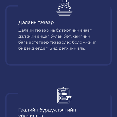
Далайн тээвэр
Далайн тээвэр нь бүх төрлийн ачааг
дэлхийн өнцөг булан бүрт, хамгийн
бага өртөгөөр тээвэрлэх боломжийг
бидэнд өгдөг. Бид дэлхийн аль...
Гаалийн бүрдүүлэлтийн
үйлчилгээ