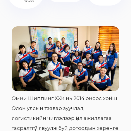
сүлжээ
Омни Шиппинг ХХК нь 2014 оноос хойш
Олон улсын тээвэр зуучлал,
логистикийн чиглэлээр үйл ажиллагаа
тасралтгүй явуулж буй дотоодын хөрөнгө