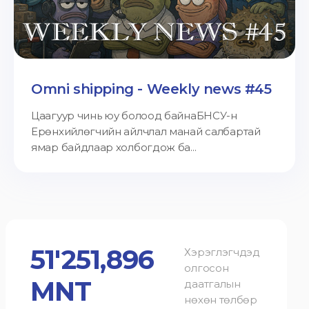
Omni shipping - Weekly news #45
Цаагуур чинь юу болоод байнаБНСУ-н
Ерөнхийлөгчийн айлчлал манай салбартай
ямар байдлаар холбогдож ба...
51'251,896
Хэрэглэгчдэд
олгосон
MNT
даатгалын
нөхөн төлбөр