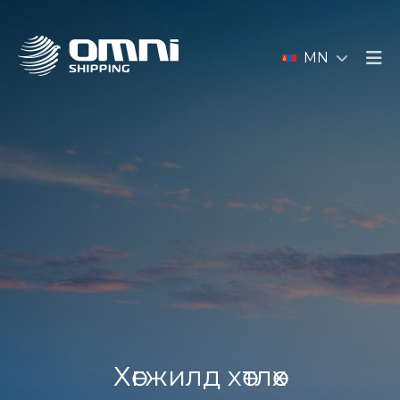
MN
Хөгжилд хөтлөх