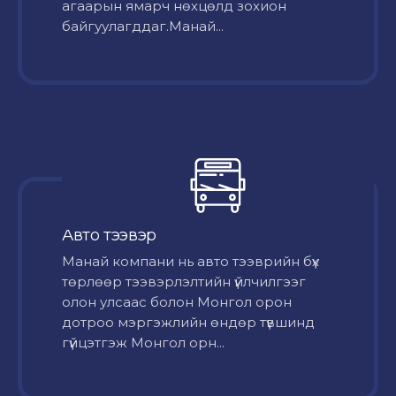
агаарын ямарч нөхцөлд зохион
байгуулагддаг.Манай...
Авто тээвэр
Mанай компани нь авто тээврийн бүх
төрлөөр тээвэрлэлтийн үйлчилгээг
олон улсаас болон Монгол орон
дотроо мэргэжлийн өндөр түвшинд
гүйцэтгэж Монгол орн...