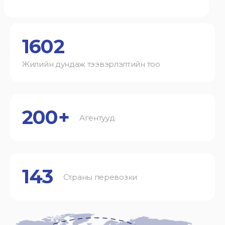
1602
Жилийн дундаж тээвэрлэлтийн тоо
200+
Агентууд
143
Страны перевозки