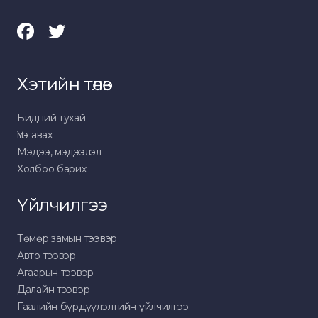
Хэтийн төлөв
Бидний тухай
Үнэ авах
Мэдээ, мэдээлэл
Холбоо барих
Үйлчилгээ
Төмөр замын тээвэр
Авто тээвэр
Агаарын тээвэр
Далайн тээвэр
Гаалийн бүрдүүлэлтийн үйлчилгээ