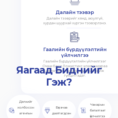
Далайн тээвэр
Далайн тээврийг хямд, аюулгүй,
хурдан шуурхай хүргэн тээвэрлэнэ.
Гаалийн бүрдүүлэлтийн
үйлчилгээ
Гаалийн бүрдүүлэлтийн үйлчилгээг
Яагаад Биднийг
Омни Бест Ложистикс компаниараа
дамжуулан хурдан шуурхай хийж
гүйцэтгэдэг.
Гэж?
Дэлхийг
Чанарын
холбосон
Бүх ачаа
баталгаат
агентын
даатгагдсан
үйлчилгээ