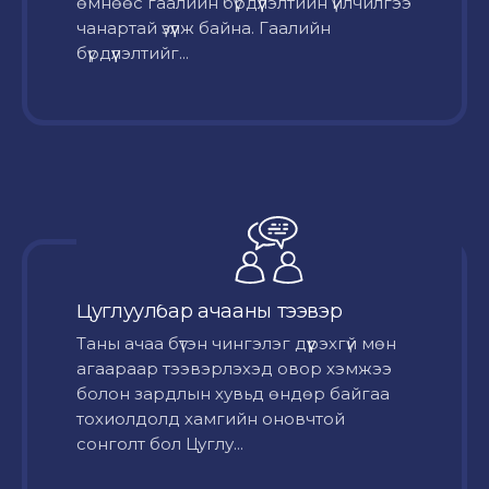
өмнөөс гаалийн бүрдүүлэлтийн үйлчилгээ
чанартай үзүүлж байна. Гаалийн
бүрдүүлэлтийг...
Цуглуулбар ачааны тээвэр
Таны ачаа бүтэн чингэлэг дүүрэхгүй мөн
агаараар тээвэрлэхэд овор хэмжээ
болон зардлын хувьд өндөр байгаа
тохиолдолд хамгийн оновчтой
сонголт бол Цуглу...