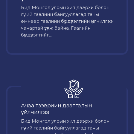
Бид Монгол улсын хил дээрхи болон
гүний гаалийн байгууллагад таны
өмнөөс гаалийн бүрдүүлэлтийн үйлчилгээ
чанартай үзүүлж байна. Гаалийн
бүрдүүлэлтийг...
Ачаа тээврийн даатгалын
үйлчилгээ
Бид Монгол улсын хил дээрхи болон
гүний гаалийн байгууллагад таны