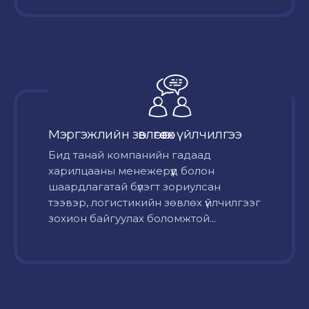
Мэргэжлийн зөвлөгөө өгөх үйлчилгээ
Бид танай компанийн гадаад
харилцааны менежерүүд болон
шаардлагатай бүлэгт зориулсан
тээвэр, логистикийн зөвлөх үйлчилгээг
зохион байгуулах боломжтой...