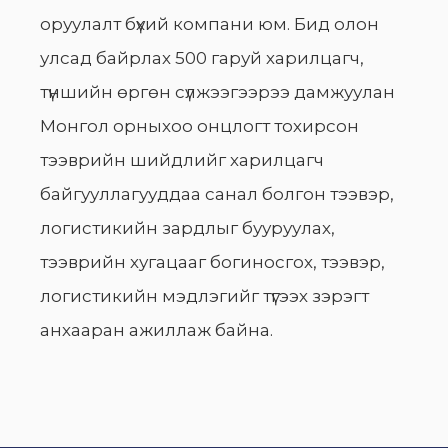
оруулалт бүхий компани юм. Бид олон
улсад байрлах 500 гаруй харилцагч,
түншийн өргөн сүлжээгээрээ дамжуулан
Монгол орныхоо онцлогт тохирсон
тээврийн шийдлийг харилцагч
байгууллагууддаа санал болгон тээвэр,
логистикийн зардлыг бууруулах,
тээврийн хугацааг богиносгох, тээвэр,
логистикийн мэдлэгийг түгээх зэрэгт
анхааран ажиллаж байна.