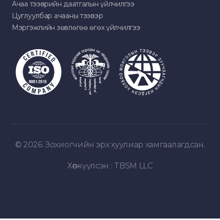
Ачаа тээврийн даатгалын үйлчилгээ
Цуглуулбар ачааны тээвэр
Мэргэжлийн зөвлөгөө өгөх үйлчилгээ
© 2026. Зохиогчийн эрх хуулиар хамгаалагдсан.
Хөгжүүлсэн :
TBSM LLC