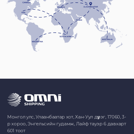
Монгол улс, Улаанбаатар хот, Хан-Уул дүүрэг, 17060, 3-
р хороо, Энгельсийн гудамж, Лайф тауэр 6 давхарт
601 тоот