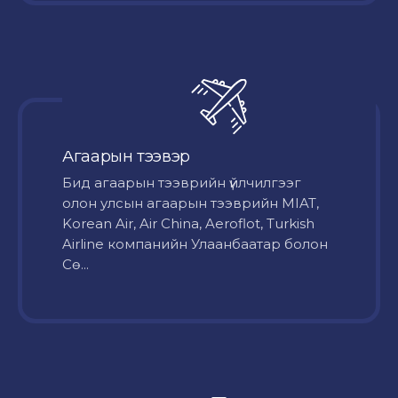
Агаарын тээвэр
Бид агаарын тээврийн үйлчилгээг
олон улсын агаарын тээврийн MIAT,
Korean Air, Air China, Aeroflot, Turkish
Airline компанийн Улаанбаатар болон
Сө...