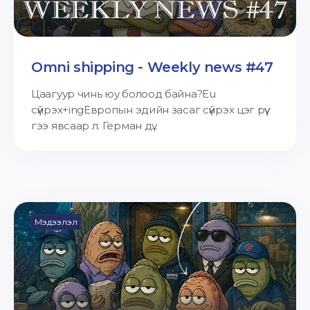
Omni shipping - Weekly news #47
Цаагуур чинь юу болоод байна?Eu
сүйрэх+ingЕвропын эдийн засаг сүйрэх цэг рүү
гээ явсаар л. Герман дү...
Мэдээлэл