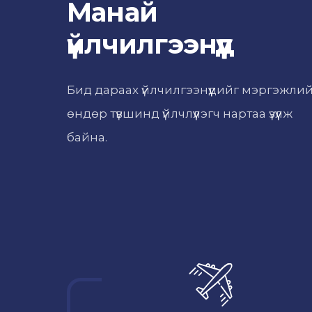
Манай
үйлчилгээнүүд
Бид дараах үйлчилгээнүүдийг мэргэжли
өндөр түвшинд үйлчлүүлэгч нартаа үзүүлж
байна.