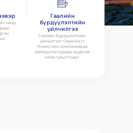
ээвэр
Гаалийн
бүрдүүлэлтийн
йг хямд,
урдан
үйлчилгээ
үргэн
Гаалийн бүрдүүлэлтийн
нэ.
үйлчилгээг Омни Бест
Ложистикс компаниараа
дамжуулан хурдан шуурхай
хийж гүйцэтгэдэг.