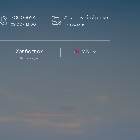
70003654
Ачааны байршил
09:00 - 18:00
Тун удахгүй
Холбогдох
MN
Харилцах