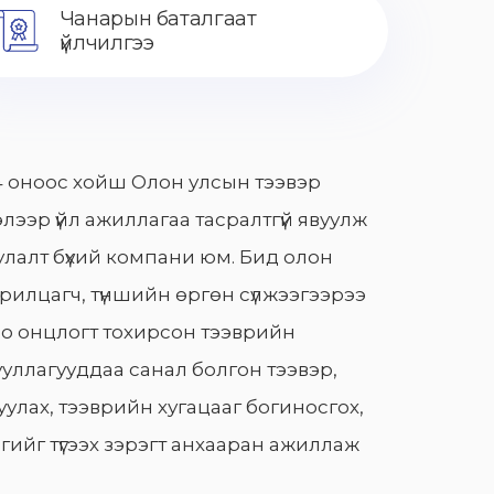
Чанарын баталгаат
үйлчилгээ
 оноос хойш Олон улсын тээвэр
лээр үйл ажиллагаа тасралтгүй явуулж
лалт бүхий компани юм. Бид олон
арилцагч, түншийн өргөн сүлжээгээрээ
о онцлогт тохирсон тээврийн
уллагууддаа санал болгон тээвэр,
улах, тээврийн хугацааг богиносгох,
гийг түгээх зэрэгт анхааран ажиллаж