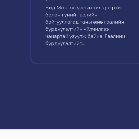
Бид Монгол улсын хил дээрхи
болон гүний гаалийн
байгууллагад таны өмнөөс гаалийн
бүрдүүлэлтийн үйлчилгээ
чанартай үзүүлж байна. Гаалийн
бүрдүүлэлтийг...