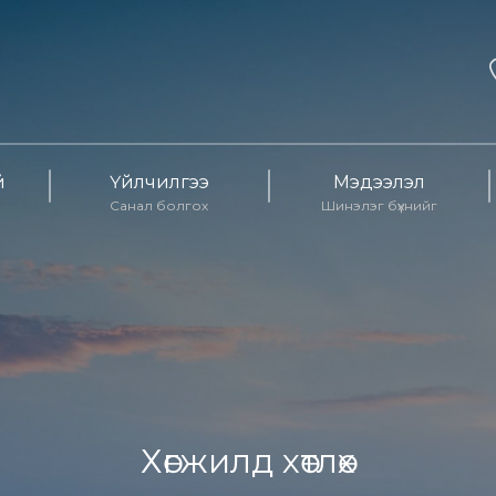
й
Үйлчилгээ
Мэдээлэл
Санал болгох
Шинэлэг бүхнийг
Хөгжилд хөтлөх