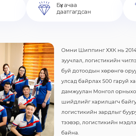
Бүх ачаа
даатгагдсан
Омни Шиппинг ХХК нь 2014
зуучлал, логистикийн чиглэ
буй дотоодын хөрөнгө оруу
улсад байрлах 500 гаруй х
дамжуулан Монгол орныхо
шийдлийг харилцагч байгу
логистикийн зардлыг бууру
тээвэр, логистикийн мэдлэ
байна.