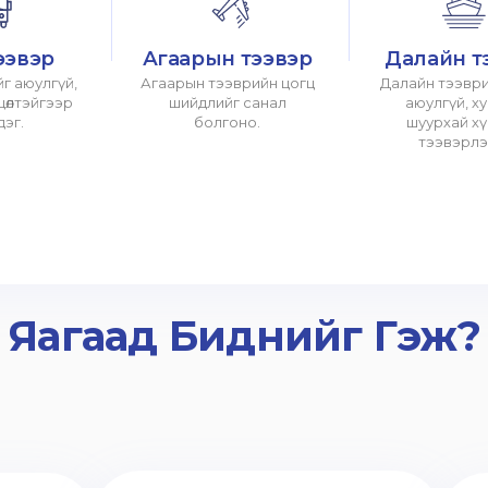
ээвэр
Агаарын тээвэр
Далайн т
г аюулгүй,
Агаарын тээврийн цогц
Далайн тээври
хцөлтэйгээр
шийдлийг санал
аюулгүй, х
дэг.
болгоно.
шуурхай х
тээвэрлэ
Яагаад Биднийг Гэж?