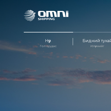
Нүүр
Бидний туха
Гол хуудас
Илүү ихийг