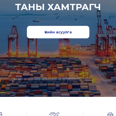
ТАНЫ ХАМТРАГЧ
Үнийн асуулга