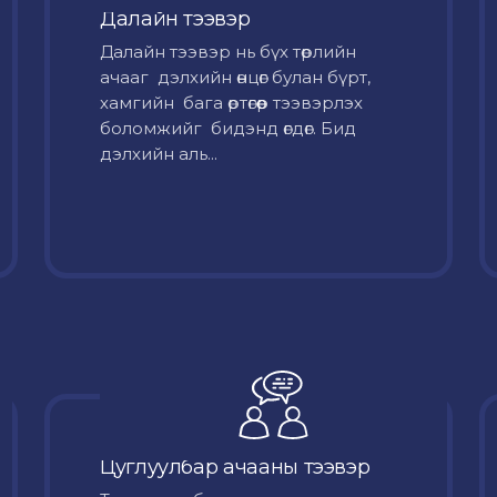
Далайн тээвэр
Далайн тээвэр нь бүх төрлийн
ачааг дэлхийн өнцөг булан бүрт,
хамгийн бага өртөгөөр тээвэрлэх
боломжийг бидэнд өгдөг. Бид
дэлхийн аль...
Цуглуулбар ачааны тээвэр