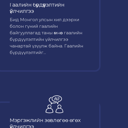
Гаалийн бүрдүүлэлтийн
үйлчилгээ
Бид Монгол улсын хил дээрхи
болон гүний гаалийн
байгууллагад таны өмнөөс гаалийн
бүрдүүлэлтийн үйлчилгээ
чанартай үзүүлж байна. Гаалийн
бүрдүүлэлтийг...
Мэргэжлийн зөвлөгөө өгөх
үйлчилгээ