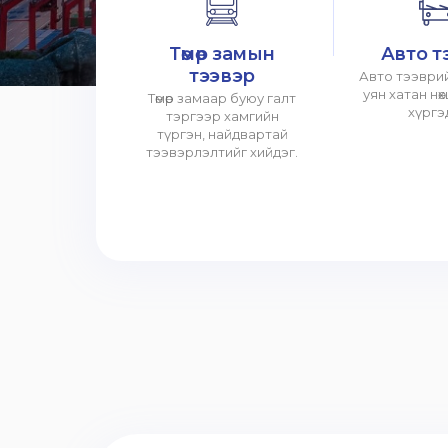
Төмөр замын
Авто т
тээвэр
Авто тээврий
уян хатан нө
Төмөр замаар буюу галт
хүргэ
тэргээр хамгийн
түргэн, найдвартай
тээвэрлэлтийг хийдэг.