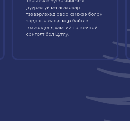
Таны ачаа бүтэн чингэлэг
дүүрэхгүй мөн агаараар
тээвэрлэхэд овор хэмжээ болон
зардлын хувьд өндөр байгаа
тохиолдолд хамгийн оновчтой
сонголт бол Цуглу...