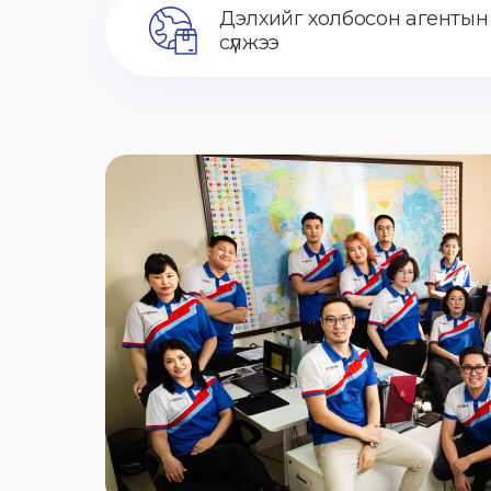
Дэлхийг холбосон агентын
сүлжээ