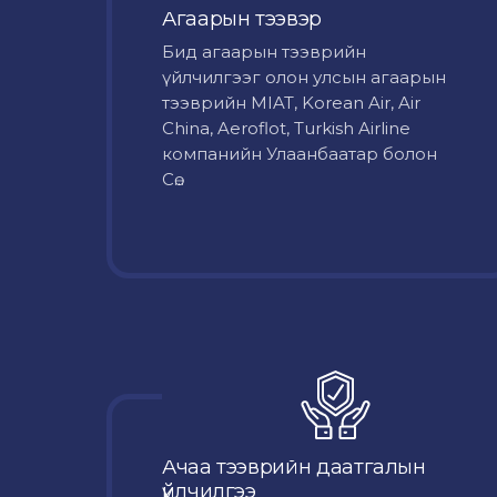
Агаарын тээвэр
Бид агаарын тээврийн
үйлчилгээг олон улсын агаарын
тээврийн MIAT, Korean Air, Air
China, Aeroflot, Turkish Airline
компанийн Улаанбаатар болон
Сө...
Ачаа тээврийн даатгалын
үйлчилгээ