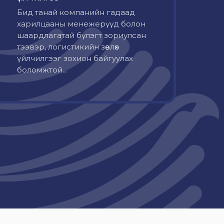
Бид танай компанийн гадаад
харилцааны менежерүүд болон
шаардлагатай бүлэгт зориулсан
тээвэр, логистикийн зөвлөх
үйлчилгээг зохион байгуулах
боломжтой...