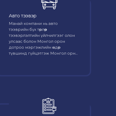
Авто тээвэр
Mанай компани нь авто
тээврийн бүх төрлөөр
тээвэрлэлтийн үйлчилгээг олон
улсаас болон Монгол орон
дотроо мэргэжлийн өндөр
түвшинд гүйцэтгэж Монгол орн...