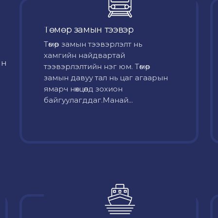
Төмөр замын тээвэр
Төмөр замын тээвэрлэлт нь
хамгийн найдвартай
йн
тээвэрлэлтийн нэг юм. Төмөр
замын давуу тал нь цаг агаарын
ямарч нөхцөлд зохион
байгуулагддаг.Манай...