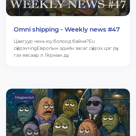
Omni shipping - Weekly news #47
Цаагуур чинь юу болоод байна?Eu
сүйрэх+ingЕвропын эдийн засаг сүйрэх цэг рүү
гээ явсаар л. Герман дү...
Мэдээлэл