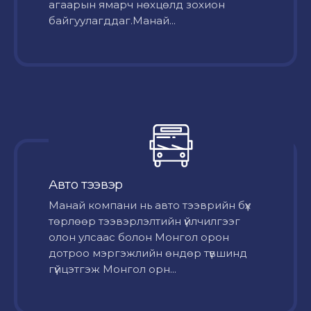
агаарын ямарч нөхцөлд зохион
байгуулагддаг.Манай...
Авто тээвэр
Mанай компани нь авто тээврийн бүх
төрлөөр тээвэрлэлтийн үйлчилгээг
олон улсаас болон Монгол орон
дотроо мэргэжлийн өндөр түвшинд
гүйцэтгэж Монгол орн...