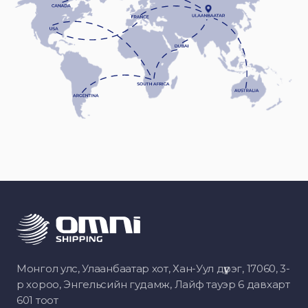
Монгол улс, Улаанбаатар хот, Хан-Уул дүүрэг, 17060, 3-
р хороо, Энгельсийн гудамж, Лайф тауэр 6 давхарт
601 тоот