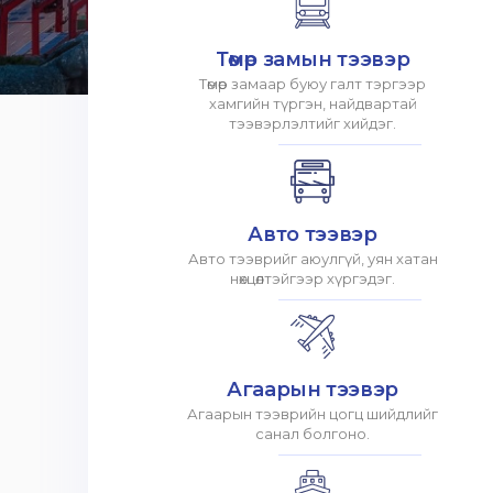
Төмөр замын тээвэр
Төмөр замаар буюу галт тэргээр
хамгийн түргэн, найдвартай
тээвэрлэлтийг хийдэг.
Авто тээвэр
Авто тээврийг аюулгүй, уян хатан
нөхцөлтэйгээр хүргэдэг.
Агаарын тээвэр
Агаарын тээврийн цогц шийдлийг
санал болгоно.