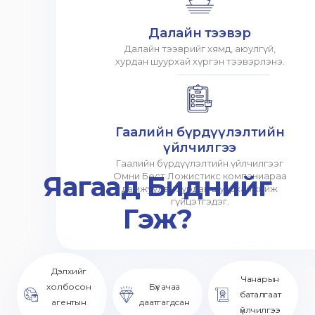
Далайн тээвэр
Далайн тээврийг хямд, аюулгүй,
хурдан шуурхай хүргэн тээвэрлэнэ.
Гаалийн бүрдүүлэлтийн
үйлчилгээ
Гаалийн бүрдүүлэлтийн үйлчилгээг
Яагаад Биднийг
Омни Бест Ложистикс компаниараа
дамжуулан хурдан шуурхай хийж
гүйцэтгэдэг.
Гэж?
Дэлхийг
Чанарын
холбосон
Бүх ачаа
баталгаат
агентын
даатгагдсан
үйлчилгээ