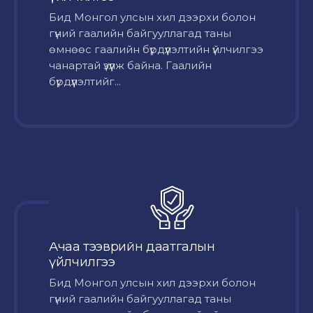
Бид Монгол улсын хил дээрхи болон
гүний гаалийн байгууллагад таны
өмнөөс гаалийн бүрдүүлэлтийн үйлчилгээ
чанартай үзүүлж байна. Гаалийн
бүрдүүлэлтийг...
Ачаа тээврийн даатгалын
үйлчилгээ
Бид Монгол улсын хил дээрхи болон
гүний гаалийн байгууллагад таны