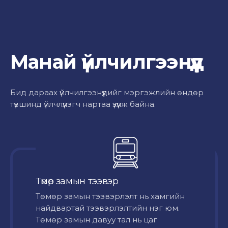
Манай үйлчилгээнүүд
Бид дараах үйлчилгээнүүдийг мэргэжлийн өндөр
түвшинд үйлчлүүлэгч нартаа үзүүлж байна.
Төмөр замын тээвэр
Төмөр замын тээвэрлэлт нь хамгийн
найдвартай тээвэрлэлтийн нэг юм.
Төмөр замын давуу тал нь цаг