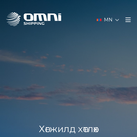
MN
Хөгжилд хөтлөх