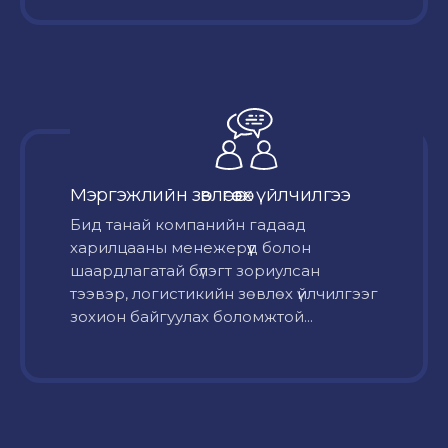
Мэргэжлийн зөвлөгөө өгөх үйлчилгээ
Бид танай компанийн гадаад
харилцааны менежерүүд болон
шаардлагатай бүлэгт зориулсан
тээвэр, логистикийн зөвлөх үйлчилгээг
зохион байгуулах боломжтой...