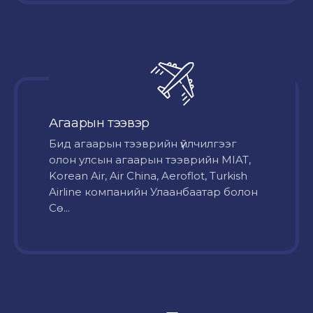
Агаарын тээвэр
Бид агаарын тээврийн үйлчилгээг
олон улсын агаарын тээврийн MIAT,
Korean Air, Air China, Aeroflot, Turkish
Airline компанийн Улаанбаатар болон
Сө...