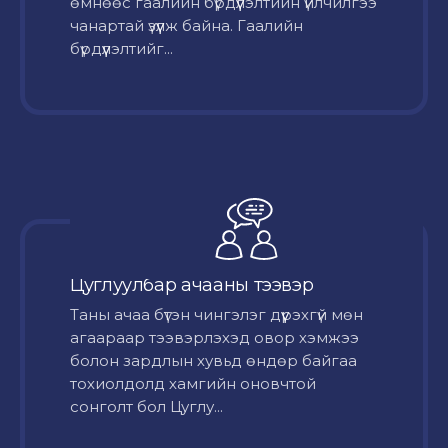
өмнөөс гаалийн бүрдүүлэлтийн үйлчилгээ
чанартай үзүүлж байна. Гаалийн
бүрдүүлэлтийг...
Цуглуулбар ачааны тээвэр
Таны ачаа бүтэн чингэлэг дүүрэхгүй мөн
агаараар тээвэрлэхэд овор хэмжээ
болон зардлын хувьд өндөр байгаа
тохиолдолд хамгийн оновчтой
сонголт бол Цуглу...