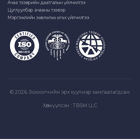
Ачаа тээврийн даатгалын үйлчилгээ
Цуглуулбар ачааны тээвэр
Мэргэжлийн зөвлөгөө өгөх үйлчилгээ
© 2026. Зохиогчийн эрх хуулиар хамгаалагдсан.
Хөгжүүлсэн :
TBSM LLC