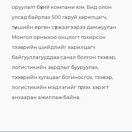
оруулалт бүхий компани юм. Бид олон
улсад байрлах 500 гаруй харилцагч,
түншийн өргөн сүлжээгээрээ дамжуулан
Монгол орныхоо онцлогт тохирсон
тээврийн шийдлийг харилцагч
байгууллагууддаа санал болгон тээвэр,
логистикийн зардлыг бууруулах,
тээврийн хугацааг богиносгох, тээвэр,
логистикийн мэдлэгийг түгээх зэрэгт
анхааран ажиллаж байна.