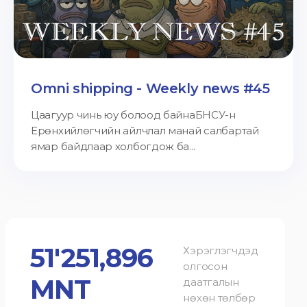
Omni shipping - Weekly news #45
Цаагуур чинь юу болоод байнаБНСУ-н
Ерөнхийлөгчийн айлчлал манай салбартай
ямар байдлаар холбогдож ба...
51'251,896
Хэрэглэгчдэд
олгосон
MNT
даатгалын
нөхөн төлбөр