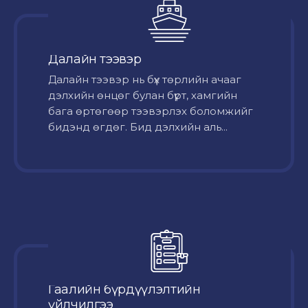
Далайн тээвэр
Далайн тээвэр нь бүх төрлийн ачааг
дэлхийн өнцөг булан бүрт, хамгийн
бага өртөгөөр тээвэрлэх боломжийг
бидэнд өгдөг. Бид дэлхийн аль...
Гаалийн бүрдүүлэлтийн
үйлчилгээ