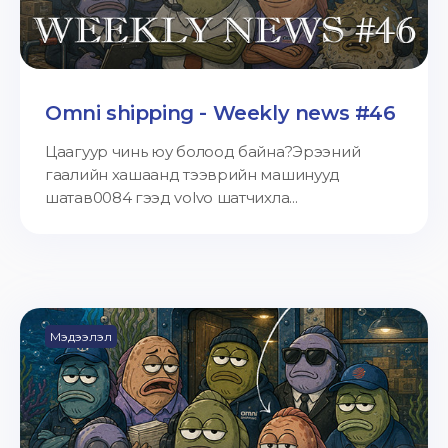
Omni shipping - Weekly news #46
Цаагуур чинь юу болоод байна?Эрээний
гаалийн хашаанд тээврийн машинууд
шатав0084 гээд volvo шатчихла...
Мэдээлэл