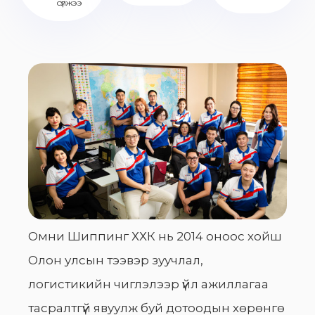
сүлжээ
Омни Шиппинг ХХК нь 2014 оноос хойш
Олон улсын тээвэр зуучлал,
логистикийн чиглэлээр үйл ажиллагаа
тасралтгүй явуулж буй дотоодын хөрөнгө