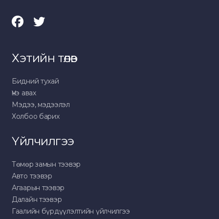
Хэтийн төлөв
Бидний тухай
Үнэ авах
Мэдээ, мэдээлэл
Холбоо барих
Үйлчилгээ
Төмөр замын тээвэр
Авто тээвэр
Агаарын тээвэр
Далайн тээвэр
Гаалийн бүрдүүлэлтийн үйлчилгээ