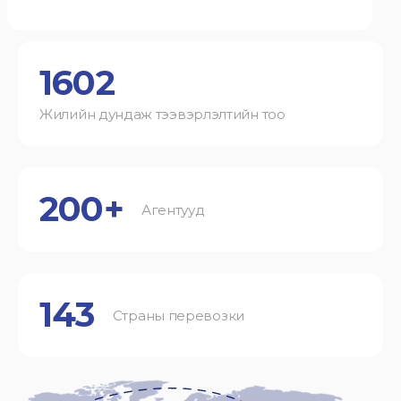
1602
Жилийн дундаж тээвэрлэлтийн тоо
200+
Агентууд
143
Страны перевозки