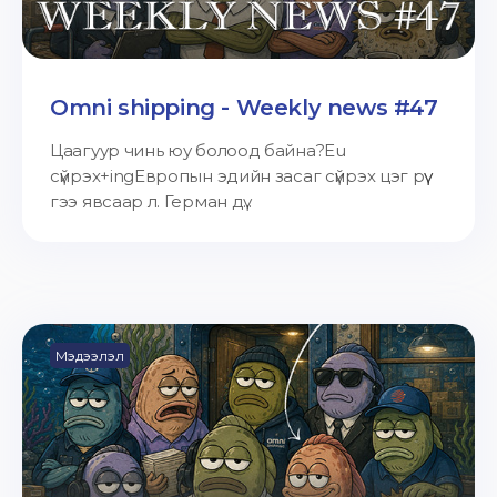
Omni shipping - Weekly news #47
Цаагуур чинь юу болоод байна?Eu
сүйрэх+ingЕвропын эдийн засаг сүйрэх цэг рүү
гээ явсаар л. Герман дү...
Мэдээлэл