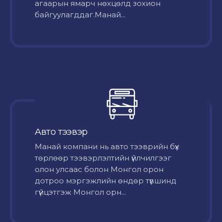
агаарын ямарч нөхцөлд зохион
байгуулагддаг.Манай...
Авто тээвэр
Mанай компани нь авто тээврийн бүх
төрлөөр тээвэрлэлтийн үйлчилгээг
олон улсаас болон Монгол орон
дотроо мэргэжлийн өндөр түвшинд
гүйцэтгэж Монгол орн...