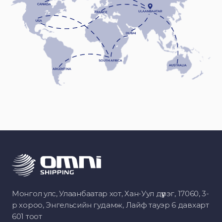
Монгол улс, Улаанбаатар хот, Хан-Уул дүүрэг, 17060, 3-
р хороо, Энгельсийн гудамж, Лайф тауэр 6 давхарт
601 тоот