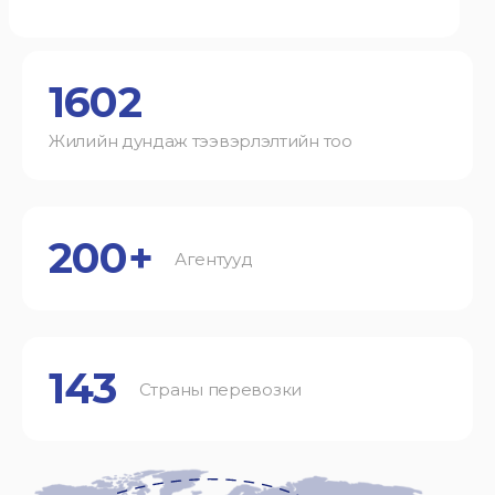
1602
Жилийн дундаж тээвэрлэлтийн тоо
200+
Агентууд
143
Страны перевозки