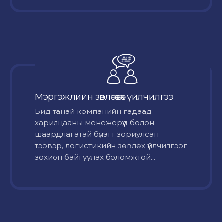
Мэргэжлийн зөвлөгөө өгөх үйлчилгээ
Бид танай компанийн гадаад
харилцааны менежерүүд болон
шаардлагатай бүлэгт зориулсан
тээвэр, логистикийн зөвлөх үйлчилгээг
зохион байгуулах боломжтой...