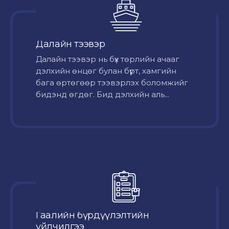
Далайн тээвэр
Далайн тээвэр нь бүх төрлийн ачааг
дэлхийн өнцөг булан бүрт, хамгийн
бага өртөгөөр тээвэрлэх боломжийг
бидэнд өгдөг. Бид дэлхийн аль...
Гаалийн бүрдүүлэлтийн
үйлчилгээ