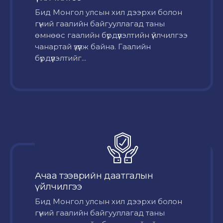
Бид Монгол улсын хил дээрхи болон
гүний гаалийн байгууллагад таны
өмнөөс гаалийн бүрдүүлэлтийн үйлчилгээ
чанартай үзүүлж байна. Гаалийн
бүрдүүлэлтийг...
Ачаа тээврийн даатгалын
үйлчилгээ
Бид Монгол улсын хил дээрхи болон
гүний гаалийн байгууллагад таны