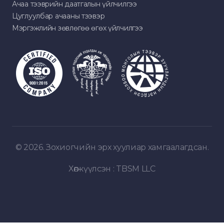
Ачаа тээврийн даатгалын үйлчилгээ
Цуглуулбар ачааны тээвэр
Мэргэжлийн зөвлөгөө өгөх үйлчилгээ
© 2026. Зохиогчийн эрх хуулиар хамгаалагдсан.
Хөгжүүлсэн :
TBSM LLC