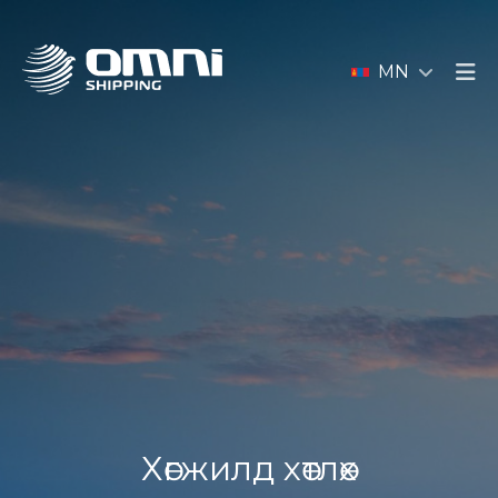
MN
Хөгжилд хөтлөх