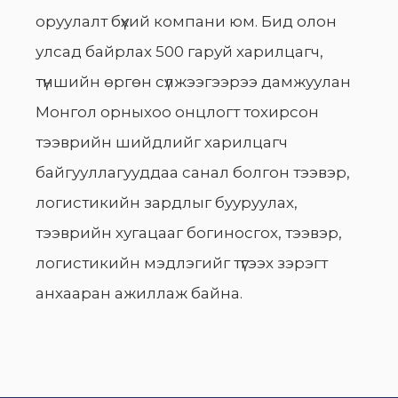
оруулалт бүхий компани юм. Бид олон
улсад байрлах 500 гаруй харилцагч,
түншийн өргөн сүлжээгээрээ дамжуулан
Монгол орныхоо онцлогт тохирсон
тээврийн шийдлийг харилцагч
байгууллагууддаа санал болгон тээвэр,
логистикийн зардлыг бууруулах,
тээврийн хугацааг богиносгох, тээвэр,
логистикийн мэдлэгийг түгээх зэрэгт
анхааран ажиллаж байна.