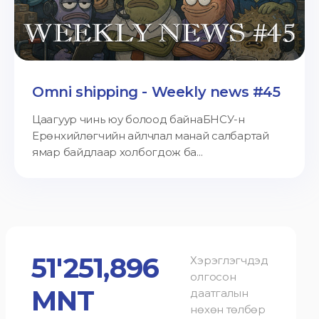
Omni shipping - Weekly news #45
Цаагуур чинь юу болоод байнаБНСУ-н
Ерөнхийлөгчийн айлчлал манай салбартай
ямар байдлаар холбогдож ба...
51'251,896
Хэрэглэгчдэд
олгосон
MNT
даатгалын
нөхөн төлбөр