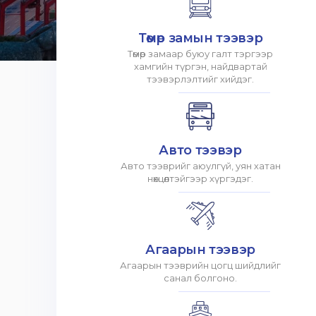
Төмөр замын тээвэр
Төмөр замаар буюу галт тэргээр
хамгийн түргэн, найдвартай
тээвэрлэлтийг хийдэг.
Авто тээвэр
Авто тээврийг аюулгүй, уян хатан
нөхцөлтэйгээр хүргэдэг.
Агаарын тээвэр
Агаарын тээврийн цогц шийдлийг
санал болгоно.