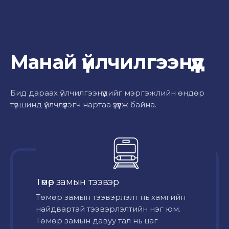
Манай үйлчилгээнүүд
Бид дараах үйлчилгээнүүдийг мэргэжлийн өндөр
түвшинд үйлчлүүлэгч нартаа үзүүлж байна.
Төмөр замын тээвэр
Төмөр замын тээвэрлэлт нь хамгийн
найдвартай тээвэрлэлтийн нэг юм.
Төмөр замын давуу тал нь цаг