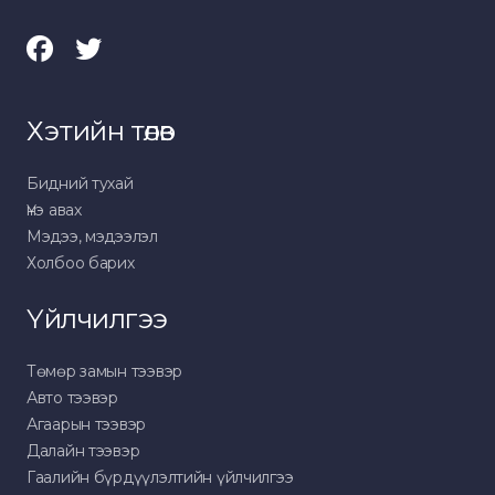
Хэтийн төлөв
Бидний тухай
Үнэ авах
Мэдээ, мэдээлэл
Холбоо барих
Үйлчилгээ
Төмөр замын тээвэр
Авто тээвэр
Агаарын тээвэр
Далайн тээвэр
Гаалийн бүрдүүлэлтийн үйлчилгээ