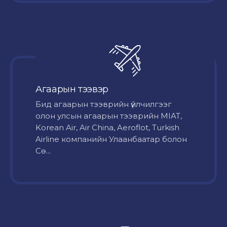
Агаарын тээвэр
Бид агаарын тээврийн үйлчилгээг
олон улсын агаарын тээврийн MIAT,
Korean Air, Air China, Aeroflot, Turkish
Airline компанийн Улаанбаатар болон
Сө...