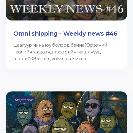
Omni shipping - Weekly news #46
Цаагуур чинь юу болоод байна?Эрээний
гаалийн хашаанд тээврийн машинууд
шатав0084 гээд volvo шатчихла...
Мэдээлэл