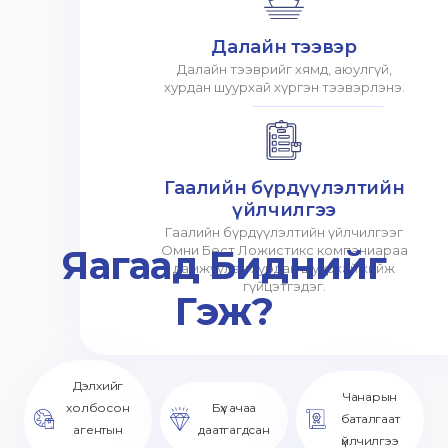
Далайн тээвэр
Далайн тээврийг хямд, аюулгүй,
хурдан шуурхай хүргэн тээвэрлэнэ.
Гаалийн бүрдүүлэлтийн
үйлчилгээ
Гаалийн бүрдүүлэлтийн үйлчилгээг
Яагаад Биднийг
Омни Бест Ложистикс компаниараа
дамжуулан хурдан шуурхай хийж
гүйцэтгэдэг.
Гэж?
Дэлхийг
Чанарын
холбосон
Бүх ачаа
баталгаат
агентын
даатгагдсан
үйлчилгээ