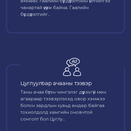
өмнөөс гаалийн бүрдүүлэлтийн үйлчилгээ
чанартай үзүүлж байна. Гаалийн
бүрдүүлэлтийг...
Цуглуулбар ачааны тээвэр
Таны ачаа бүтэн чингэлэг дүүрэхгүй мөн
агаараар тээвэрлэхэд овор хэмжээ
болон зардлын хувьд өндөр байгаа
тохиолдолд хамгийн оновчтой
сонголт бол Цуглу...