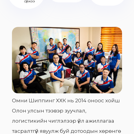
сүлжээ
Омни Шиппинг ХХК нь 2014 оноос хойш
Олон улсын тээвэр зуучлал,
логистикийн чиглэлээр үйл ажиллагаа
тасралтгүй явуулж буй дотоодын хөрөнгө