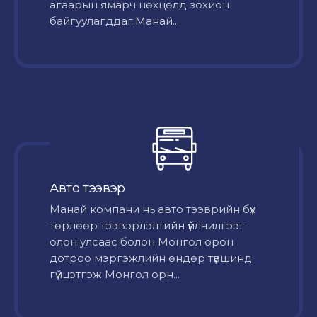
агаарын ямарч нөхцөлд зохион
байгуулагддаг.Манай...
Авто тээвэр
Mанай компани нь авто тээврийн бүх
төрлөөр тээвэрлэлтийн үйлчилгээг
олон улсаас болон Монгол орон
дотроо мэргэжлийн өндөр түвшинд
гүйцэтгэж Монгол орн...