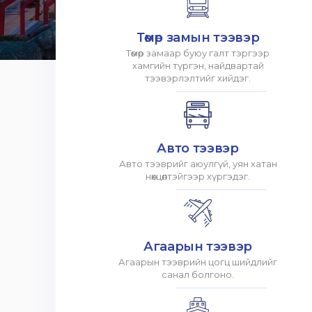
Төмөр замын тээвэр
Төмөр замаар буюу галт тэргээр
хамгийн түргэн, найдвартай
тээвэрлэлтийг хийдэг.
Авто тээвэр
Авто тээврийг аюулгүй, уян хатан
нөхцөлтэйгээр хүргэдэг.
Агаарын тээвэр
Агаарын тээврийн цогц шийдлийг
санал болгоно.