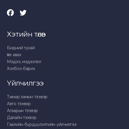
Хэтийн төлөв
Бидний тухай
Үнэ авах
Мэдээ, мэдээлэл
Холбоо барих
Үйлчилгээ
Төмөр замын тээвэр
Авто тээвэр
Агаарын тээвэр
Далайн тээвэр
Гаалийн бүрдүүлэлтийн үйлчилгээ