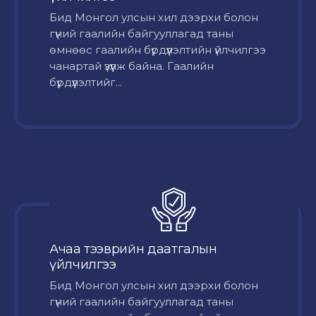
Бид Монгол улсын хил дээрхи болон
гүний гаалийн байгууллагад таны
өмнөөс гаалийн бүрдүүлэлтийн үйлчилгээ
чанартай үзүүлж байна. Гаалийн
бүрдүүлэлтийг...
Ачаа тээврийн даатгалын
үйлчилгээ
Бид Монгол улсын хил дээрхи болон
гүний гаалийн байгууллагад таны