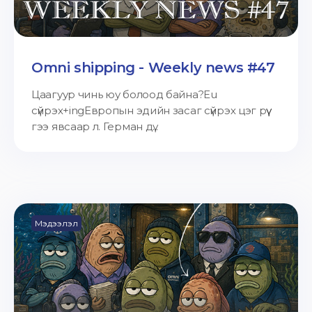
Omni shipping - Weekly news #47
Цаагуур чинь юу болоод байна?Eu
сүйрэх+ingЕвропын эдийн засаг сүйрэх цэг рүү
гээ явсаар л. Герман дү...
Мэдээлэл