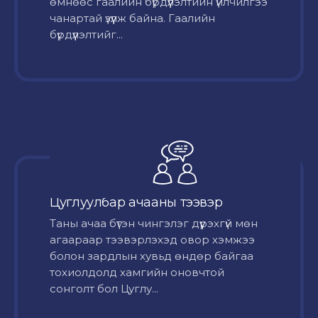
өмнөөс гаалийн бүрдүүлэлтийн үйлчилгээ
чанартай үзүүлж байна. Гаалийн
бүрдүүлэлтийг...
Цуглуулбар ачааны тээвэр
Таны ачаа бүтэн чингэлэг дүүрэхгүй мөн
агаараар тээвэрлэхэд овор хэмжээ
болон зардлын хувьд өндөр байгаа
тохиолдолд хамгийн оновчтой
сонголт бол Цуглу...