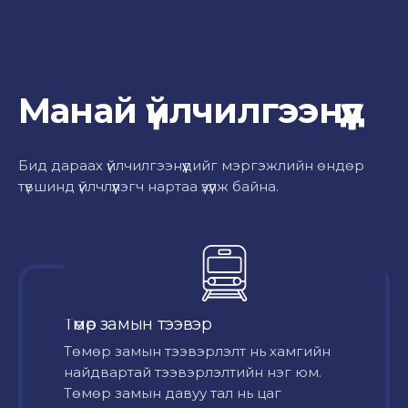
Манай үйлчилгээнүүд
Бид дараах үйлчилгээнүүдийг мэргэжлийн өндөр
түвшинд үйлчлүүлэгч нартаа үзүүлж байна.
Төмөр замын тээвэр
Төмөр замын тээвэрлэлт нь хамгийн
найдвартай тээвэрлэлтийн нэг юм.
Төмөр замын давуу тал нь цаг