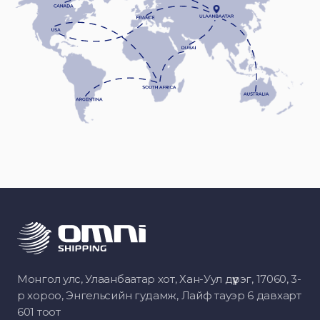
Монгол улс, Улаанбаатар хот, Хан-Уул дүүрэг, 17060, 3-
р хороо, Энгельсийн гудамж, Лайф тауэр 6 давхарт
601 тоот