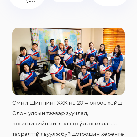
сүлжээ
Омни Шиппинг ХХК нь 2014 оноос хойш
Олон улсын тээвэр зуучлал,
логистикийн чиглэлээр үйл ажиллагаа
тасралтгүй явуулж буй дотоодын хөрөнгө