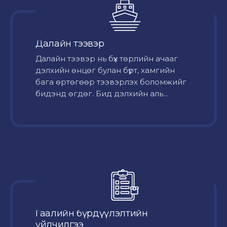
Далайн тээвэр
Далайн тээвэр нь бүх төрлийн ачааг
дэлхийн өнцөг булан бүрт, хамгийн
бага өртөгөөр тээвэрлэх боломжийг
бидэнд өгдөг. Бид дэлхийн аль...
Гаалийн бүрдүүлэлтийн
үйлчилгээ