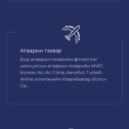
Агаарын тээвэр
Бид агаарын тээврийн үйлчилгээг
олон улсын агаарын тээврийн MIAT,
Korean Air, Air China, Aeroflot, Turkish
Airline компанийн Улаанбаатар болон
Сө...