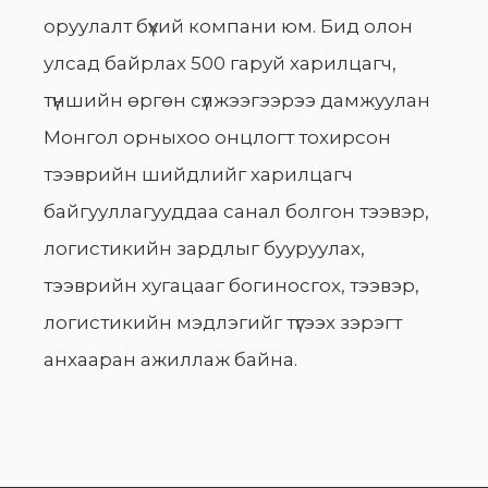
оруулалт бүхий компани юм. Бид олон
улсад байрлах 500 гаруй харилцагч,
түншийн өргөн сүлжээгээрээ дамжуулан
Монгол орныхоо онцлогт тохирсон
тээврийн шийдлийг харилцагч
байгууллагууддаа санал болгон тээвэр,
логистикийн зардлыг бууруулах,
тээврийн хугацааг богиносгох, тээвэр,
логистикийн мэдлэгийг түгээх зэрэгт
анхааран ажиллаж байна.