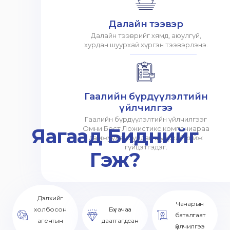
Далайн тээвэр
Далайн тээврийг хямд, аюулгүй,
хурдан шуурхай хүргэн тээвэрлэнэ.
Гаалийн бүрдүүлэлтийн
үйлчилгээ
Гаалийн бүрдүүлэлтийн үйлчилгээг
Яагаад Биднийг
Омни Бест Ложистикс компаниараа
дамжуулан хурдан шуурхай хийж
гүйцэтгэдэг.
Гэж?
Дэлхийг
Чанарын
холбосон
Бүх ачаа
баталгаат
агентын
даатгагдсан
үйлчилгээ