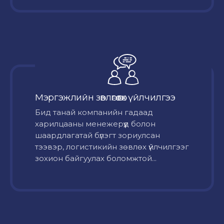
Мэргэжлийн зөвлөгөө өгөх үйлчилгээ
Бид танай компанийн гадаад
харилцааны менежерүүд болон
шаардлагатай бүлэгт зориулсан
тээвэр, логистикийн зөвлөх үйлчилгээг
зохион байгуулах боломжтой...