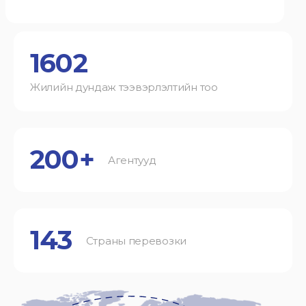
1602
Жилийн дундаж тээвэрлэлтийн тоо
200+
Агентууд
143
Страны перевозки