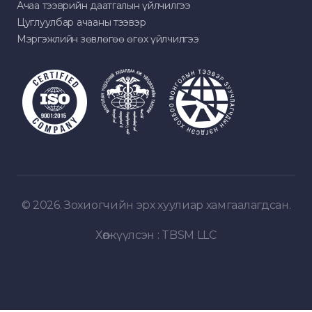
Ачаа тээврийн даатгалын үйлчилгээ
Цуглуулбар ачааны тээвэр
Мэргэжлийн зөвлөгөө өгөх үйлчилгээ
© 2026. Зохиогчийн эрх хуулиар хамгаалагдсан.
Хөгжүүлсэн :
TBSM LLC