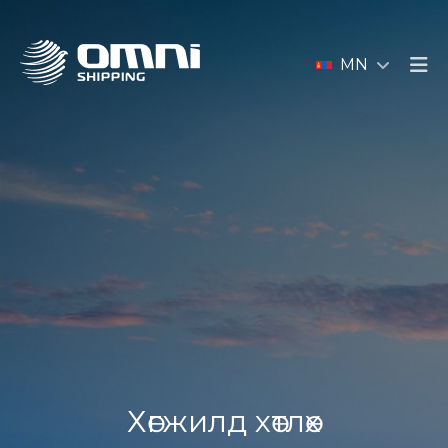
MN
Хөгжилд хөтлөх