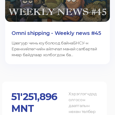
Omni shipping - Weekly news #45
Цаагуур чинь юу болоод байнаБНСУ-н
Ерөнхийлөгчийн айлчлал манай салбартай
ямар байдлаар холбогдож ба...
51'251,896
Хэрэглэгчдэд
олгосон
MNT
даатгалын
нөхөн төлбөр