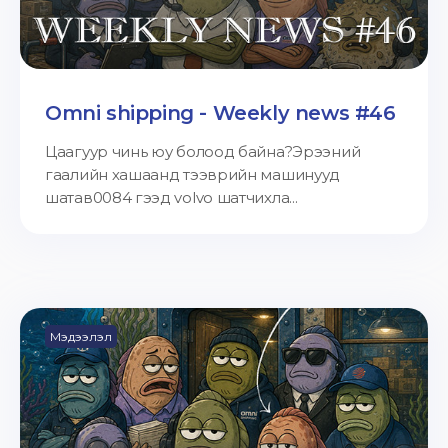
Omni shipping - Weekly news #46
Цаагуур чинь юу болоод байна?Эрээний
гаалийн хашаанд тээврийн машинууд
шатав0084 гээд volvo шатчихла...
Мэдээлэл