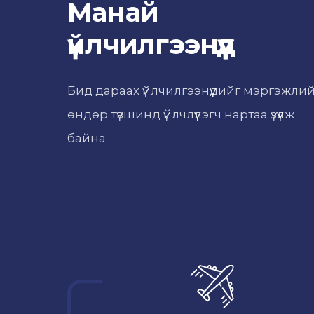
Манай
үйлчилгээнүүд
Бид дараах үйлчилгээнүүдийг мэргэжли
өндөр түвшинд үйлчлүүлэгч нартаа үзүүлж
байна.