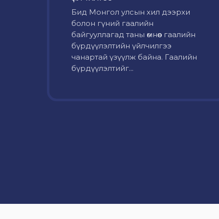
Бид Монгол улсын хил дээрхи
болон гүний гаалийн
байгууллагад таны өмнөөс гаалийн
бүрдүүлэлтийн үйлчилгээ
чанартай үзүүлж байна. Гаалийн
бүрдүүлэлтийг...