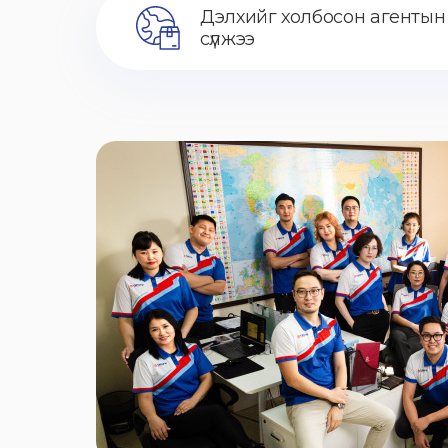
Дэлхийг холбосон агентын
сүлжээ