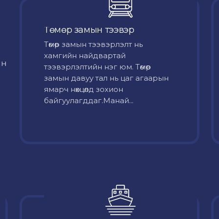
Төмөр замын тээвэр
Төмөр замын тээвэрлэлт нь
хамгийн найдвартай
йн
тээвэрлэлтийн нэг юм. Төмөр
замын давуу тал нь цаг агаарын
ямарч нөхцөлд зохион
байгуулагддаг.Манай...