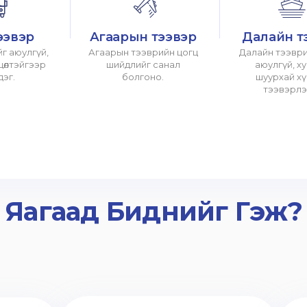
ээвэр
Агаарын тээвэр
Далайн т
г аюулгүй,
Агаарын тээврийн цогц
Далайн тээври
хцөлтэйгээр
шийдлийг санал
аюулгүй, х
дэг.
болгоно.
шуурхай х
тээвэрлэ
Яагаад Биднийг Гэж?