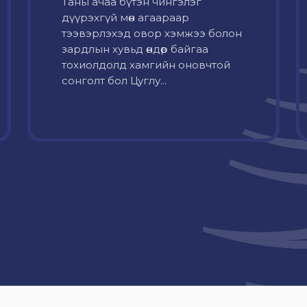
Таны ачаа бүтэн чингэлэг
дүүрэхгүй мөн агаараар
тээвэрлэхэд овор хэмжээ болон
зардлын хувьд өндөр байгаа
тохиолдолд хамгийн оновчтой
сонголт бол Цуглу...