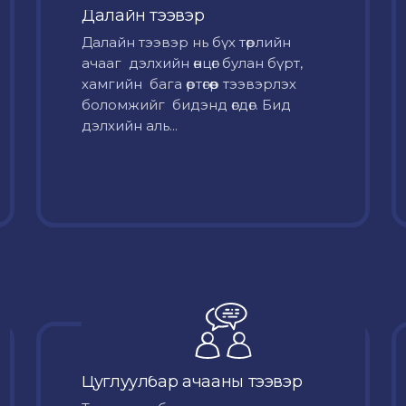
Далайн тээвэр
Далайн тээвэр нь бүх төрлийн
ачааг дэлхийн өнцөг булан бүрт,
хамгийн бага өртөгөөр тээвэрлэх
боломжийг бидэнд өгдөг. Бид
дэлхийн аль...
Цуглуулбар ачааны тээвэр