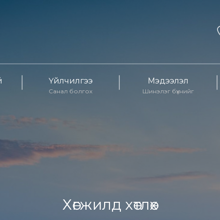
й
Үйлчилгээ
Мэдээлэл
Санал болгох
Шинэлэг бүхнийг
Хөгжилд хөтлөх