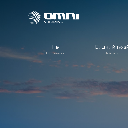
Нүүр
Бидний туха
Гол хуудас
Илүү ихийг