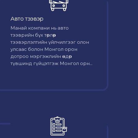
Авто тээвэр
Mанай компани нь авто
тээврийн бүх төрлөөр
тээвэрлэлтийн үйлчилгээг олон
улсаас болон Монгол орон
дотроо мэргэжлийн өндөр
түвшинд гүйцэтгэж Монгол орн...