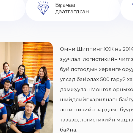
Бүх ачаа
даатгагдсан
Омни Шиппинг ХХК нь 2014
зуучлал, логистикийн чиглэ
буй дотоодын хөрөнгө оруу
улсад байрлах 500 гаруй х
дамжуулан Монгол орныхо
шийдлийг харилцагч байгу
логистикийн зардлыг бууру
тээвэр, логистикийн мэдлэ
байна.