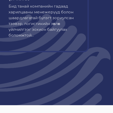
Бид танай компанийн гадаад
харилцааны менежерүүд болон
шаардлагатай бүлэгт зориулсан
тээвэр, логистикийн зөвлөх
үйлчилгээг зохион байгуулах
боломжтой...