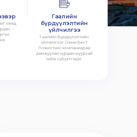
ээвэр
Гаалийн
бүрдүүлэлтийн
йг хямд,
урдан
үйлчилгээ
үргэн
Гаалийн бүрдүүлэлтийн
нэ.
үйлчилгээг Омни Бест
Ложистикс компаниараа
дамжуулан хурдан шуурхай
хийж гүйцэтгэдэг.