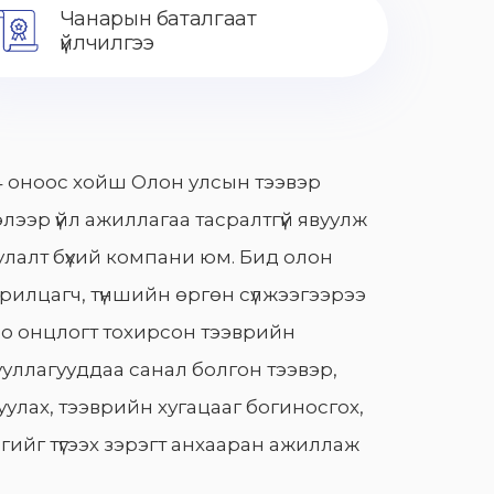
Чанарын баталгаат
үйлчилгээ
 оноос хойш Олон улсын тээвэр
лээр үйл ажиллагаа тасралтгүй явуулж
лалт бүхий компани юм. Бид олон
арилцагч, түншийн өргөн сүлжээгээрээ
о онцлогт тохирсон тээврийн
уллагууддаа санал болгон тээвэр,
улах, тээврийн хугацааг богиносгох,
гийг түгээх зэрэгт анхааран ажиллаж