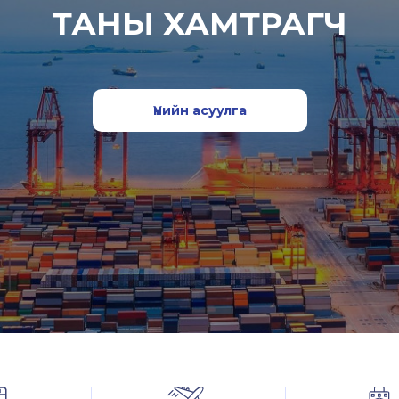
ТАНЫ ХАМТРАГЧ
Үнийн асуулга