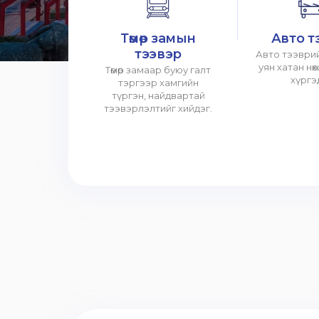
Төмөр замын
Авто т
тээвэр
Авто тээврий
уян хатан нө
Төмөр замаар буюу галт
хүргэ
тэргээр хамгийн
түргэн, найдвартай
тээвэрлэлтийг хийдэг.