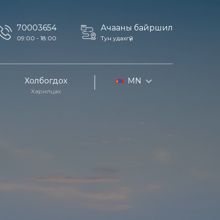
70003654
Ачааны байршил
09:00 - 18:00
Тун удахгүй
Холбогдох
MN
Харилцах