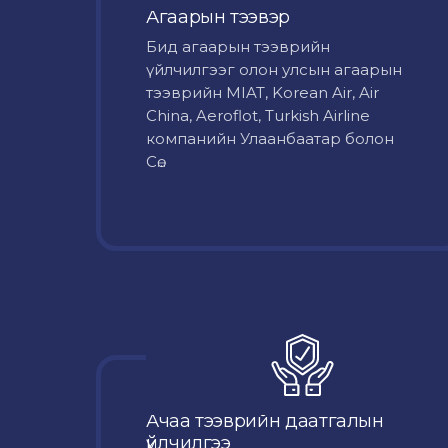
Агаарын тээвэр
Бид агаарын тээврийн
үйлчилгээг олон улсын агаарын
тээврийн MIAT, Korean Air, Air
China, Aeroflot, Turkish Airline
компанийн Улаанбаатар болон
Сө...
Ачаа тээврийн даатгалын
үйлчилгээ