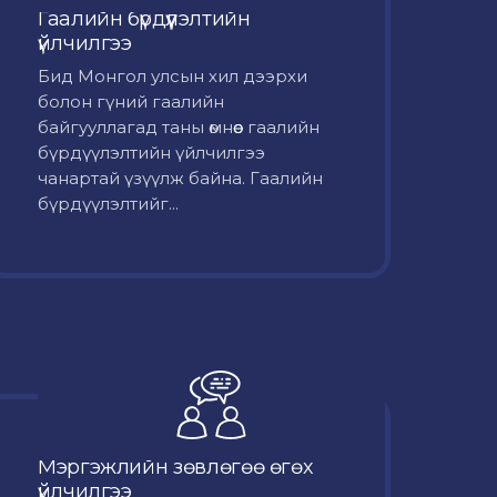
Гаалийн бүрдүүлэлтийн
үйлчилгээ
Бид Монгол улсын хил дээрхи
болон гүний гаалийн
байгууллагад таны өмнөөс гаалийн
бүрдүүлэлтийн үйлчилгээ
чанартай үзүүлж байна. Гаалийн
бүрдүүлэлтийг...
Мэргэжлийн зөвлөгөө өгөх
үйлчилгээ