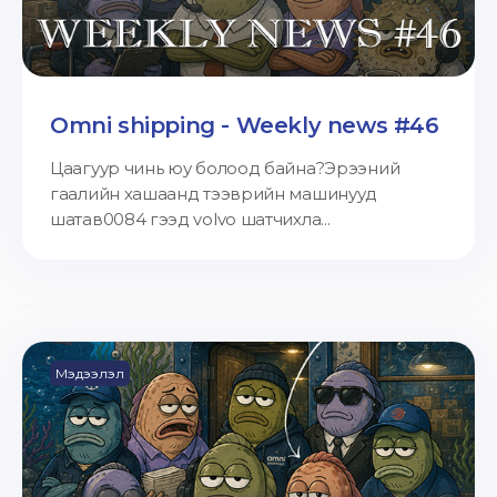
Omni shipping - Weekly news #46
Цаагуур чинь юу болоод байна?Эрээний
гаалийн хашаанд тээврийн машинууд
шатав0084 гээд volvo шатчихла...
Мэдээлэл