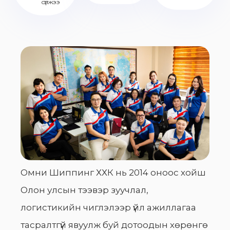
сүлжээ
Омни Шиппинг ХХК нь 2014 оноос хойш
Олон улсын тээвэр зуучлал,
логистикийн чиглэлээр үйл ажиллагаа
тасралтгүй явуулж буй дотоодын хөрөнгө