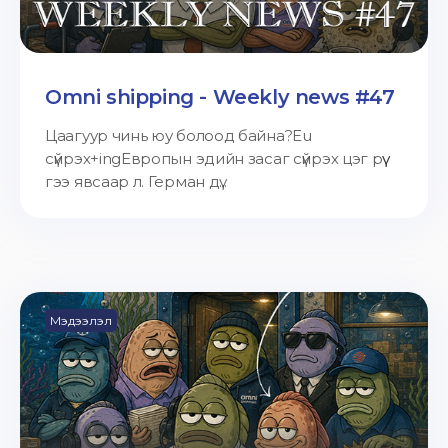
Omni shipping - Weekly news #47
Цаагуур чинь юу болоод байна?Eu
сүйрэх+ingЕвропын эдийн засаг сүйрэх цэг рүү
гээ явсаар л. Герман дү...
Мэдээлэл