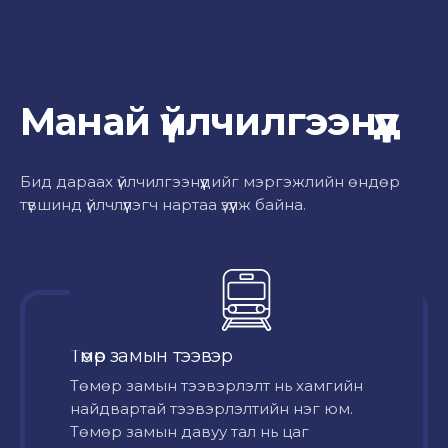
Манай үйлчилгээнүүд
Бид дараах үйлчилгээнүүдийг мэргэжлийн өндөр
түвшинд үйлчлүүлэгч нартаа үзүүлж байна.
Төмөр замын тээвэр
Төмөр замын тээвэрлэлт нь хамгийн
найдвартай тээвэрлэлтийн нэг юм.
Төмөр замын давуу тал нь цаг