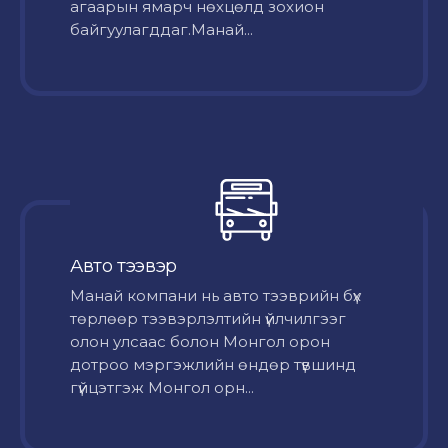
агаарын ямарч нөхцөлд зохион
байгуулагддаг.Манай...
Авто тээвэр
Mанай компани нь авто тээврийн бүх
төрлөөр тээвэрлэлтийн үйлчилгээг
олон улсаас болон Монгол орон
дотроо мэргэжлийн өндөр түвшинд
гүйцэтгэж Монгол орн...