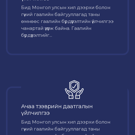
Бид Монгол улсын хил дээрхи болон
гүний гаалийн байгууллагад таны
өмнөөс гаалийн бүрдүүлэлтийн үйлчилгээ
чанартай үзүүлж байна. Гаалийн
бүрдүүлэлтийг...
Ачаа тээврийн даатгалын
үйлчилгээ
Бид Монгол улсын хил дээрхи болон
гүний гаалийн байгууллагад таны