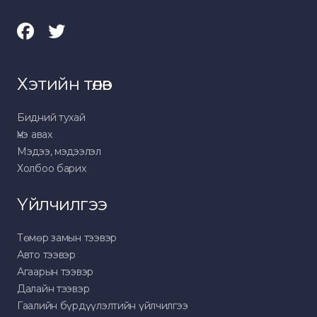
Хэтийн төлөв
Бидний тухай
Үнэ авах
Мэдээ, мэдээлэл
Холбоо барих
Үйлчилгээ
Төмөр замын тээвэр
Авто тээвэр
Агаарын тээвэр
Далайн тээвэр
Гаалийн бүрдүүлэлтийн үйлчилгээ