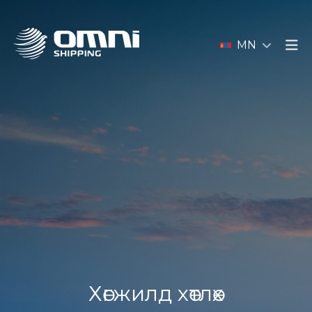
MN
Хөгжилд хөтлөх