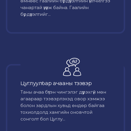
өмнөөс гаалийн бүрдүүлэлтийн үйлчилгээ
чанартай үзүүлж байна. Гаалийн
бүрдүүлэлтийг...
Цуглуулбар ачааны тээвэр
Таны ачаа бүтэн чингэлэг дүүрэхгүй мөн
агаараар тээвэрлэхэд овор хэмжээ
болон зардлын хувьд өндөр байгаа
тохиолдолд хамгийн оновчтой
сонголт бол Цуглу...