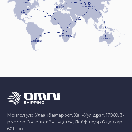
Монгол улс, Улаанбаатар хот, Хан-Уул дүүрэг, 17060, 3-
р хороо, Энгельсийн гудамж, Лайф тауэр 6 давхарт
601 тоот