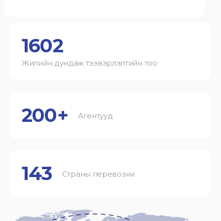
1602
Жилийн дундаж тээвэрлэлтийн тоо
200+
Агентууд
143
Страны перевозки