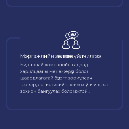
Мэргэжлийн зөвлөгөө өгөх үйлчилгээ
Бид танай компанийн гадаад
харилцааны менежерүүд болон
шаардлагатай бүлэгт зориулсан
тээвэр, логистикийн зөвлөх үйлчилгээг
зохион байгуулах боломжтой...