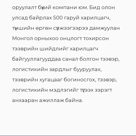
оруулалт бүхий компани юм. Бид олон
улсад байрлах 500 гаруй харилцагч,
түншийн өргөн сүлжээгээрээ дамжуулан
Монгол орныхоо онцлогт тохирсон
тээврийн шийдлийг харилцагч
байгууллагууддаа санал болгон тээвэр,
логистикийн зардлыг бууруулах,
тээврийн хугацааг богиносгох, тээвэр,
логистикийн мэдлэгийг түгээх зэрэгт
анхааран ажиллаж байна.