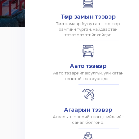
Төмөр замын тээвэр
Төмөр замаар буюу галт тэргээр
хамгийн түргэн, найдвартай
тээвэрлэлтийг хийдэг.
Авто тээвэр
Авто тээврийг аюулгүй, уян хатан
нөхцөлтэйгээр хүргэдэг.
Агаарын тээвэр
Агаарын тээврийн цогц шийдлийг
санал болгоно.