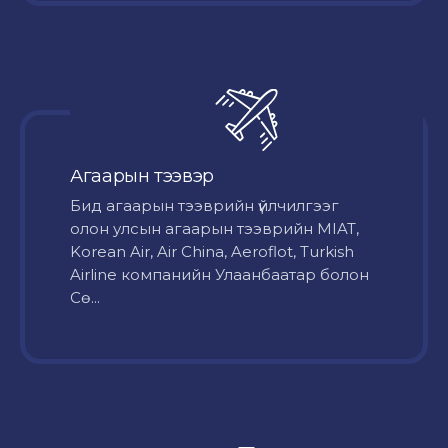
Агаарын тээвэр
Бид агаарын тээврийн үйлчилгээг
олон улсын агаарын тээврийн MIAT,
Korean Air, Air China, Aeroflot, Turkish
Airline компанийн Улаанбаатар болон
Сө...