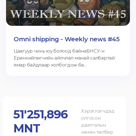
Omni shipping - Weekly news #45
Цаагуур чинь юу болоод байнаБНСУ-н
Ерөнхийлөгчийн айлчлал манай салбартай
ямар байдлаар холбогдож ба...
51'251,896
Хэрэглэгчдэд
олгосон
MNT
даатгалын
нөхөн төлбөр