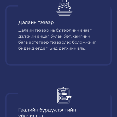
Далайн тээвэр
Далайн тээвэр нь бүх төрлийн ачааг
дэлхийн өнцөг булан бүрт, хамгийн
бага өртөгөөр тээвэрлэх боломжийг
бидэнд өгдөг. Бид дэлхийн аль...
Гаалийн бүрдүүлэлтийн
үйлчилгээ