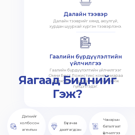
Далайн тээвэр
Далайн тээврийг хямд, аюулгүй,
хурдан шуурхай хүргэн тээвэрлэнэ.
Гаалийн бүрдүүлэлтийн
үйлчилгээ
Гаалийн бүрдүүлэлтийн үйлчилгээг
Яагаад Биднийг
Омни Бест Ложистикс компаниараа
дамжуулан хурдан шуурхай хийж
гүйцэтгэдэг.
Гэж?
Дэлхийг
Чанарын
холбосон
Бүх ачаа
баталгаат
агентын
даатгагдсан
үйлчилгээ