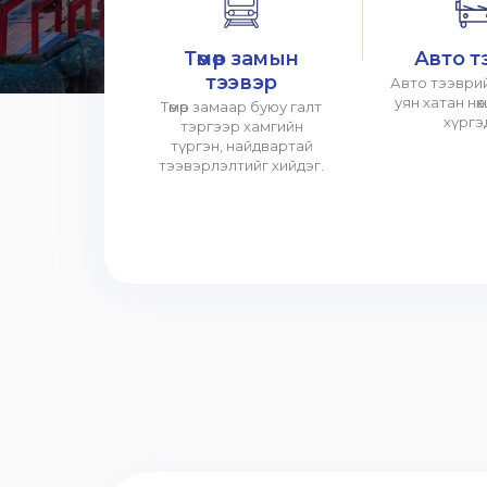
Төмөр замын
Авто т
тээвэр
Авто тээврий
уян хатан нө
Төмөр замаар буюу галт
хүргэ
тэргээр хамгийн
түргэн, найдвартай
тээвэрлэлтийг хийдэг.