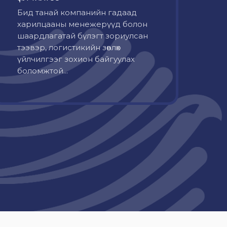
Бид танай компанийн гадаад
харилцааны менежерүүд болон
шаардлагатай бүлэгт зориулсан
тээвэр, логистикийн зөвлөх
үйлчилгээг зохион байгуулах
боломжтой...