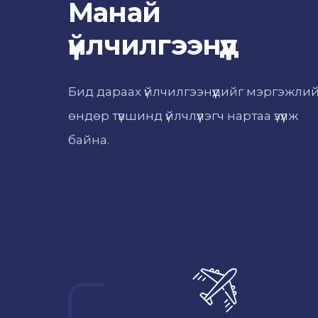
Манай
үйлчилгээнүүд
Бид дараах үйлчилгээнүүдийг мэргэжли
өндөр түвшинд үйлчлүүлэгч нартаа үзүүлж
байна.