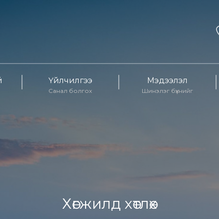
й
Үйлчилгээ
Мэдээлэл
Санал болгох
Шинэлэг бүхнийг
Хөгжилд хөтлөх