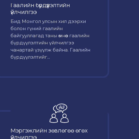
Гаалийн бүрдүүлэлтийн
үйлчилгээ
Бид Монгол улсын хил дээрхи
болон гүний гаалийн
байгууллагад таны өмнөөс гаалийн
бүрдүүлэлтийн үйлчилгээ
чанартай үзүүлж байна. Гаалийн
бүрдүүлэлтийг...
Мэргэжлийн зөвлөгөө өгөх
үйлчилгээ