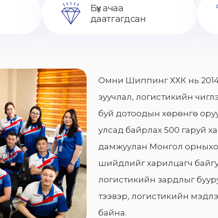
Бүх ачаа
даатгагдсан
Омни Шиппинг ХХК нь 2014
зуучлал, логистикийн чиглэ
буй дотоодын хөрөнгө оруу
улсад байрлах 500 гаруй х
дамжуулан Монгол орныхо
шийдлийг харилцагч байгу
логистикийн зардлыг бууру
тээвэр, логистикийн мэдлэ
байна.