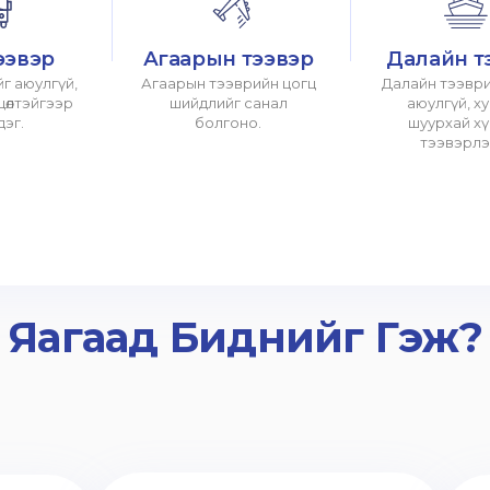
ээвэр
Агаарын тээвэр
Далайн т
г аюулгүй,
Агаарын тээврийн цогц
Далайн тээври
хцөлтэйгээр
шийдлийг санал
аюулгүй, х
дэг.
болгоно.
шуурхай х
тээвэрлэ
Яагаад Биднийг Гэж?