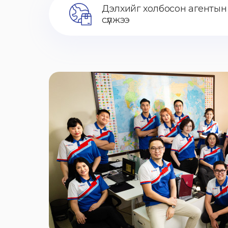
Дэлхийг холбосон агентын
сүлжээ