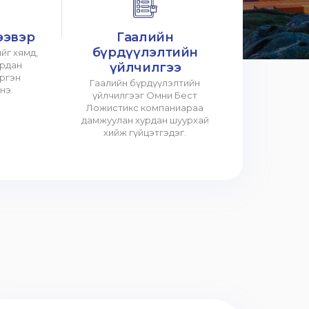
ээвэр
Гаалийн
бүрдүүлэлтийн
йг хямд,
урдан
үйлчилгээ
үргэн
Гаалийн бүрдүүлэлтийн
нэ.
үйлчилгээг Омни Бест
Ложистикс компаниараа
дамжуулан хурдан шуурхай
хийж гүйцэтгэдэг.