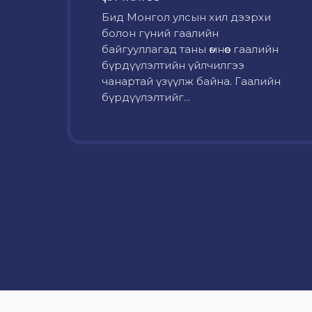
Бид Монгол улсын хил дээрхи
болон гүний гаалийн
байгууллагад таны өмнөөс гаалийн
бүрдүүлэлтийн үйлчилгээ
чанартай үзүүлж байна. Гаалийн
бүрдүүлэлтийг...