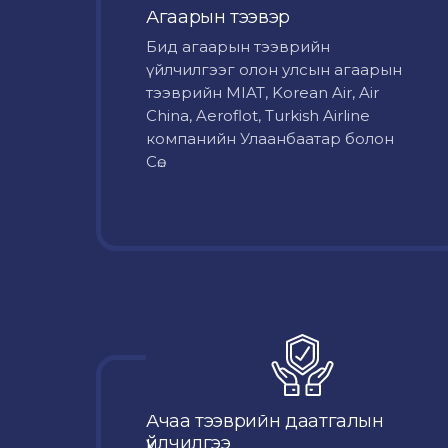
Агаарын тээвэр
Бид агаарын тээврийн
үйлчилгээг олон улсын агаарын
тээврийн MIAT, Korean Air, Air
China, Aeroflot, Turkish Airline
компанийн Улаанбаатар болон
Сө...
Ачаа тээврийн даатгалын
үйлчилгээ