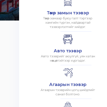
Төмөр замын тээвэр
Төмөр замаар буюу галт тэргээр
хамгийн түргэн, найдвартай
тээвэрлэлтийг хийдэг.
Авто тээвэр
Авто тээврийг аюулгүй, уян хатан
нөхцөлтэйгээр хүргэдэг.
Агаарын тээвэр
Агаарын тээврийн цогц шийдлийг
санал болгоно.