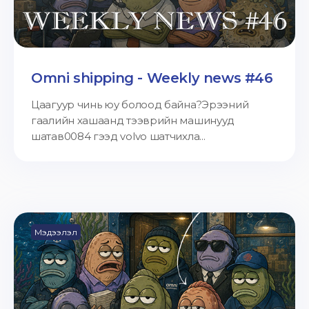
Omni shipping - Weekly news #46
Цаагуур чинь юу болоод байна?Эрээний
гаалийн хашаанд тээврийн машинууд
шатав0084 гээд volvo шатчихла...
Мэдээлэл