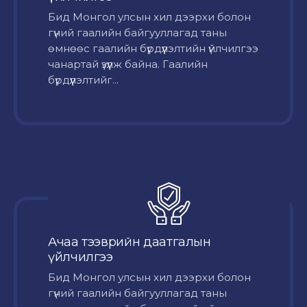
Бид Монгол улсын хил дээрхи болон
гүний гаалийн байгууллагад таны
өмнөөс гаалийн бүрдүүлэлтийн үйлчилгээ
чанартай үзүүлж байна. Гаалийн
бүрдүүлэлтийг...
Ачаа тээврийн даатгалын
үйлчилгээ
Бид Монгол улсын хил дээрхи болон
гүний гаалийн байгууллагад таны