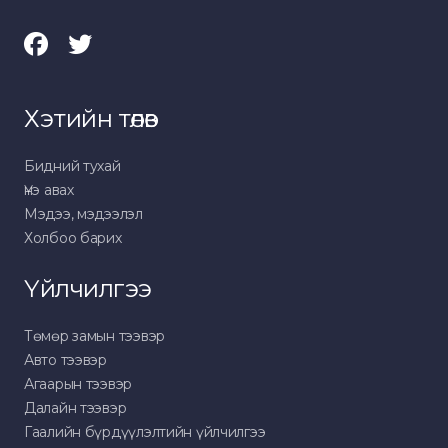
Хэтийн төлөв
Бидний тухай
Үнэ авах
Мэдээ, мэдээлэл
Холбоо барих
Үйлчилгээ
Төмөр замын тээвэр
Авто тээвэр
Агаарын тээвэр
Далайн тээвэр
Гаалийн бүрдүүлэлтийн үйлчилгээ