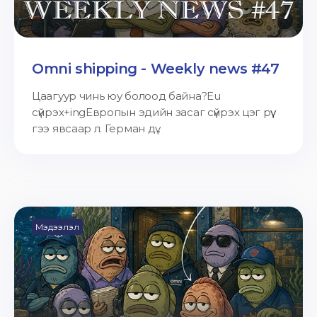
Omni shipping - Weekly news #47
Цаагуур чинь юу болоод байна?Eu
сүйрэх+ingЕвропын эдийн засаг сүйрэх цэг рүү
гээ явсаар л. Герман дү...
Мэдээлэл