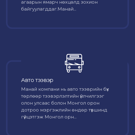
агаарын ямарч нөхцөлд зохион
байгуулагддаг.Манай...
Авто тээвэр
Mанай компани нь авто тээврийн бүх
төрлөөр тээвэрлэлтийн үйлчилгээг
олон улсаас болон Монгол орон
дотроо мэргэжлийн өндөр түвшинд
гүйцэтгэж Монгол орн...