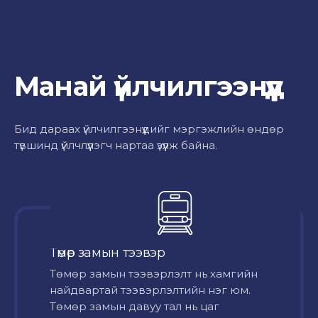
Манай үйлчилгээнүүд
Бид дараах үйлчилгээнүүдийг мэргэжлийн өндөр
түвшинд үйлчлүүлэгч нартаа үзүүлж байна.
Төмөр замын тээвэр
Төмөр замын тээвэрлэлт нь хамгийн
найдвартай тээвэрлэлтийн нэг юм.
Төмөр замын давуу тал нь цаг