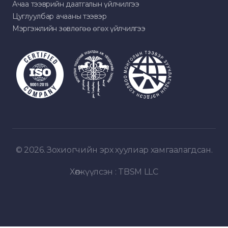
Ачаа тээврийн даатгалын үйлчилгээ
Цуглуулбар ачааны тээвэр
Мэргэжлийн зөвлөгөө өгөх үйлчилгээ
© 2026. Зохиогчийн эрх хуулиар хамгаалагдсан.
Хөгжүүлсэн :
TBSM LLC