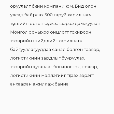
оруулалт бүхий компани юм. Бид олон
улсад байрлах 500 гаруй харилцагч,
түншийн өргөн сүлжээгээрээ дамжуулан
Монгол орныхоо онцлогт тохирсон
тээврийн шийдлийг харилцагч
байгууллагууддаа санал болгон тээвэр,
логистикийн зардлыг бууруулах,
тээврийн хугацааг богиносгох, тээвэр,
логистикийн мэдлэгийг түгээх зэрэгт
анхааран ажиллаж байна.