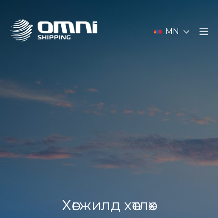
MN
Хөгжилд хөтлөх