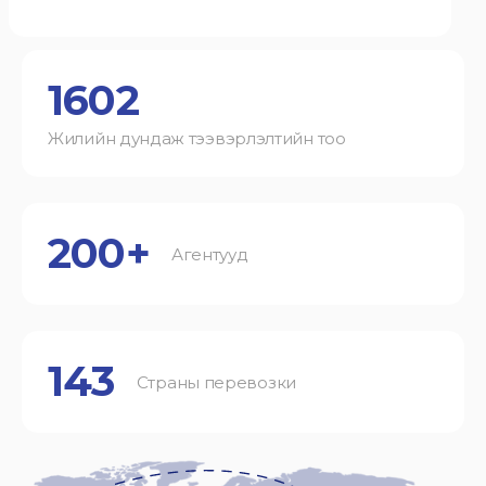
1602
Жилийн дундаж тээвэрлэлтийн тоо
200+
Агентууд
143
Страны перевозки