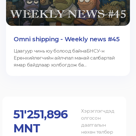
Omni shipping - Weekly news #45
Цаагуур чинь юу болоод байнаБНСУ-н
Ерөнхийлөгчийн айлчлал манай салбартай
ямар байдлаар холбогдож ба...
51'251,896
Хэрэглэгчдэд
олгосон
MNT
даатгалын
нөхөн төлбөр