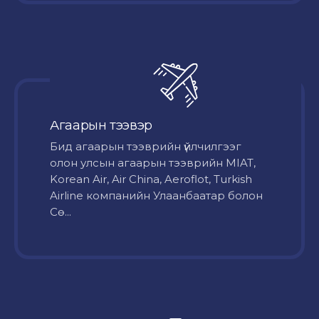
Агаарын тээвэр
Бид агаарын тээврийн үйлчилгээг
олон улсын агаарын тээврийн MIAT,
Korean Air, Air China, Aeroflot, Turkish
Airline компанийн Улаанбаатар болон
Сө...