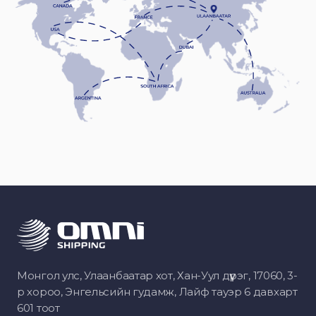
Монгол улс, Улаанбаатар хот, Хан-Уул дүүрэг, 17060, 3-
р хороо, Энгельсийн гудамж, Лайф тауэр 6 давхарт
601 тоот