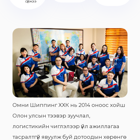
сүлжээ
Омни Шиппинг ХХК нь 2014 оноос хойш
Олон улсын тээвэр зуучлал,
логистикийн чиглэлээр үйл ажиллагаа
тасралтгүй явуулж буй дотоодын хөрөнгө