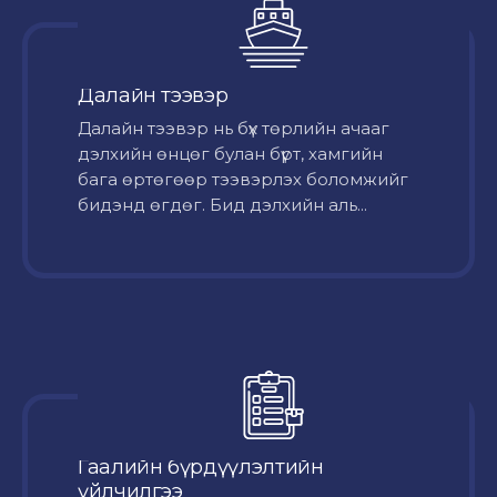
Далайн тээвэр
Далайн тээвэр нь бүх төрлийн ачааг
дэлхийн өнцөг булан бүрт, хамгийн
бага өртөгөөр тээвэрлэх боломжийг
бидэнд өгдөг. Бид дэлхийн аль...
Гаалийн бүрдүүлэлтийн
үйлчилгээ