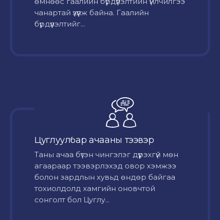
өмнөөс гаалийн бүрдүүлэлтийн үйлчилгээ
чанартай үзүүлж байна. Гаалийн
бүрдүүлэлтийг...
Цуглуулбар ачааны тээвэр
Таны ачаа бүтэн чингэлэг дүүрэхгүй мөн
агаараар тээвэрлэхэд овор хэмжээ
болон зардлын хувьд өндөр байгаа
тохиолдолд хамгийн оновчтой
сонголт бол Цуглу...