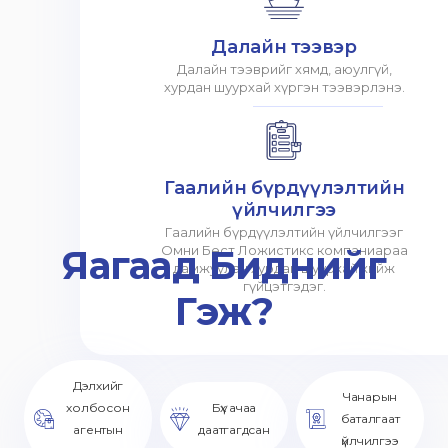
Далайн тээвэр
Далайн тээврийг хямд, аюулгүй,
хурдан шуурхай хүргэн тээвэрлэнэ.
Гаалийн бүрдүүлэлтийн
үйлчилгээ
Гаалийн бүрдүүлэлтийн үйлчилгээг
Яагаад Биднийг
Омни Бест Ложистикс компаниараа
дамжуулан хурдан шуурхай хийж
гүйцэтгэдэг.
Гэж?
Дэлхийг
Чанарын
холбосон
Бүх ачаа
баталгаат
агентын
даатгагдсан
үйлчилгээ