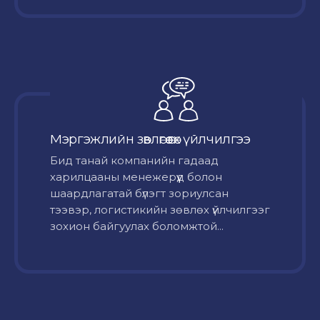
Мэргэжлийн зөвлөгөө өгөх үйлчилгээ
Бид танай компанийн гадаад
харилцааны менежерүүд болон
шаардлагатай бүлэгт зориулсан
тээвэр, логистикийн зөвлөх үйлчилгээг
зохион байгуулах боломжтой...