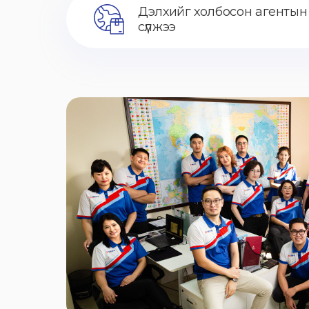
Дэлхийг холбосон агентын
сүлжээ