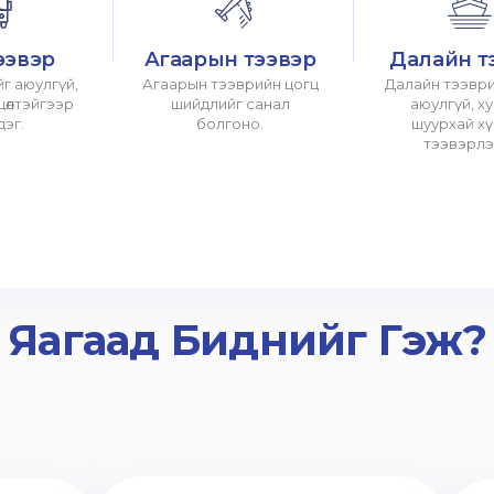
ээвэр
Агаарын тээвэр
Далайн т
г аюулгүй,
Агаарын тээврийн цогц
Далайн тээври
хцөлтэйгээр
шийдлийг санал
аюулгүй, х
дэг.
болгоно.
шуурхай х
тээвэрлэ
Яагаад Биднийг Гэж?