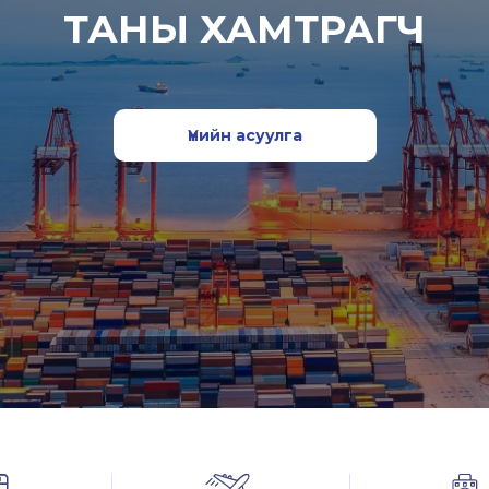
ТАНЫ ХАМТРАГЧ
Үнийн асуулга