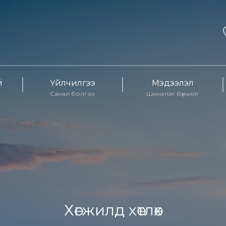
й
Үйлчилгээ
Мэдээлэл
Санал болгох
Шинэлэг бүхнийг
Хөгжилд хөтлөх