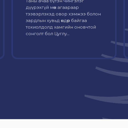
Таны ачаа бүтэн чингэлэг
дүүрэхгүй мөн агаараар
тээвэрлэхэд овор хэмжээ болон
зардлын хувьд өндөр байгаа
тохиолдолд хамгийн оновчтой
сонголт бол Цуглу...