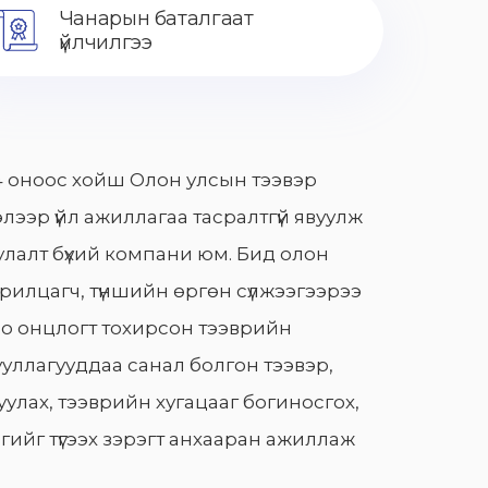
Чанарын баталгаат
үйлчилгээ
 оноос хойш Олон улсын тээвэр
лээр үйл ажиллагаа тасралтгүй явуулж
лалт бүхий компани юм. Бид олон
арилцагч, түншийн өргөн сүлжээгээрээ
о онцлогт тохирсон тээврийн
уллагууддаа санал болгон тээвэр,
улах, тээврийн хугацааг богиносгох,
гийг түгээх зэрэгт анхааран ажиллаж