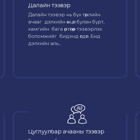
Далайн тээвэр
Далайн тээвэр нь бүх төрлийн
ачааг дэлхийн өнцөг булан бүрт,
хамгийн бага өртөгөөр тээвэрлэх
боломжийг бидэнд өгдөг. Бид
дэлхийн аль...
Цуглуулбар ачааны тээвэр