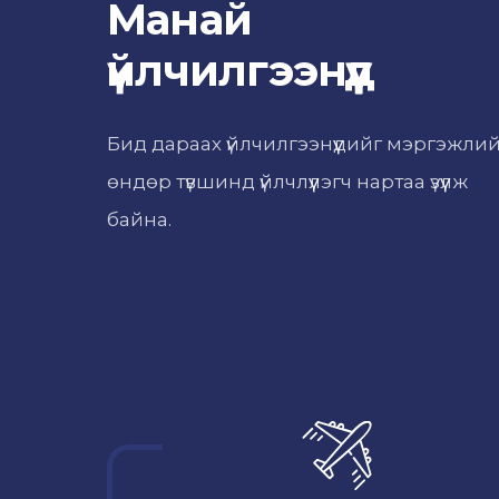
Манай
үйлчилгээнүүд
Бид дараах үйлчилгээнүүдийг мэргэжли
өндөр түвшинд үйлчлүүлэгч нартаа үзүүлж
байна.