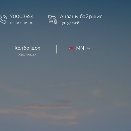
70003654
Ачааны байршил
09:00 - 18:00
Тун удахгүй
Холбогдох
MN
Харилцах