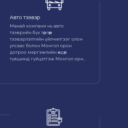
Авто тээвэр
Mанай компани нь авто
тээврийн бүх төрлөөр
тээвэрлэлтийн үйлчилгээг олон
улсаас болон Монгол орон
дотроо мэргэжлийн өндөр
түвшинд гүйцэтгэж Монгол орн...