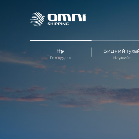
Нүүр
Бидний туха
Гол хуудас
Илүү ихийг