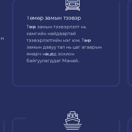
Төмөр замын тээвэр
Төмөр замын тээвэрлэлт нь
хамгийн найдвартай
йн
тээвэрлэлтийн нэг юм. Төмөр
замын давуу тал нь цаг агаарын
ямарч нөхцөлд зохион
байгуулагддаг.Манай...