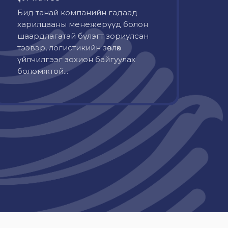
Бид танай компанийн гадаад
харилцааны менежерүүд болон
шаардлагатай бүлэгт зориулсан
тээвэр, логистикийн зөвлөх
үйлчилгээг зохион байгуулах
боломжтой...