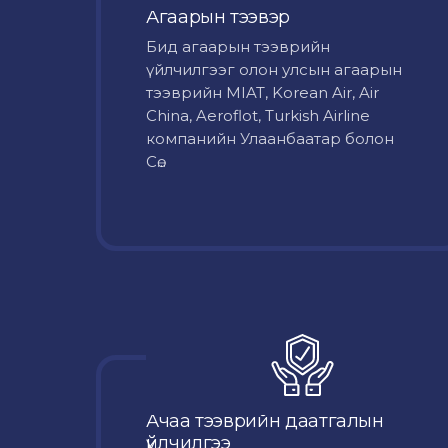
Агаарын тээвэр
Бид агаарын тээврийн
үйлчилгээг олон улсын агаарын
тээврийн MIAT, Korean Air, Air
China, Aeroflot, Turkish Airline
компанийн Улаанбаатар болон
Сө...
Ачаа тээврийн даатгалын
үйлчилгээ