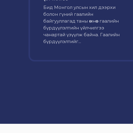
Бид Монгол улсын хил дээрхи
болон гүний гаалийн
байгууллагад таны өмнөөс гаалийн
бүрдүүлэлтийн үйлчилгээ
чанартай үзүүлж байна. Гаалийн
бүрдүүлэлтийг...