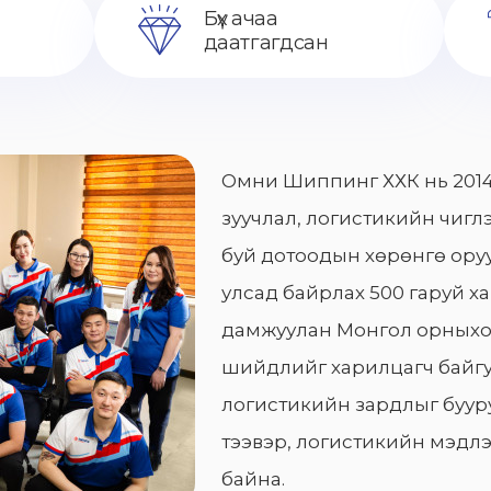
Бүх ачаа
даатгагдсан
Омни Шиппинг ХХК нь 2014
зуучлал, логистикийн чиглэ
буй дотоодын хөрөнгө оруу
улсад байрлах 500 гаруй х
дамжуулан Монгол орныхо
шийдлийг харилцагч байгу
логистикийн зардлыг бууру
тээвэр, логистикийн мэдлэ
байна.