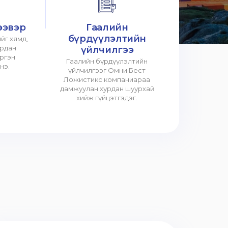
ээвэр
Гаалийн
бүрдүүлэлтийн
йг хямд,
урдан
үйлчилгээ
үргэн
Гаалийн бүрдүүлэлтийн
нэ.
үйлчилгээг Омни Бест
Ложистикс компаниараа
дамжуулан хурдан шуурхай
хийж гүйцэтгэдэг.