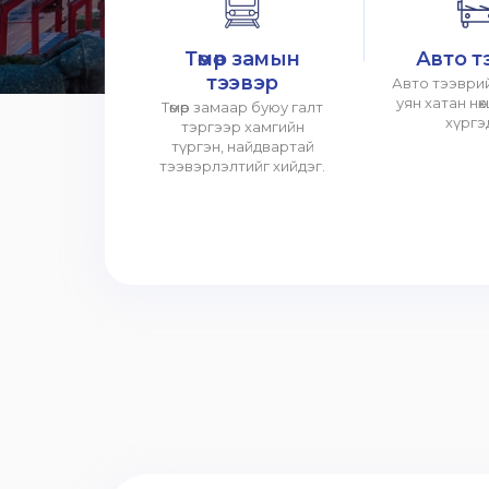
Төмөр замын
Авто т
тээвэр
Авто тээврий
уян хатан нө
Төмөр замаар буюу галт
хүргэ
тэргээр хамгийн
түргэн, найдвартай
тээвэрлэлтийг хийдэг.