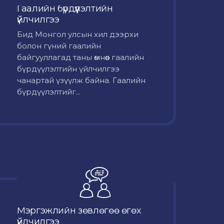
Гаалийн бүрдүүлэлтийн
үйлчилгээ
Бид Монгол улсын хил дээрхи
болон гүний гаалийн
байгууллагад таны өмнөөс гаалийн
бүрдүүлэлтийн үйлчилгээ
чанартай үзүүлж байна. Гаалийн
бүрдүүлэлтийг...
Мэргэжлийн зөвлөгөө өгөх
үйлчилгээ