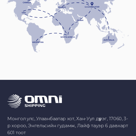
Монгол улс, Улаанбаатар хот, Хан-Уул дүүрэг, 17060, 3-
р хороо, Энгельсийн гудамж, Лайф тауэр 6 давхарт
601 тоот