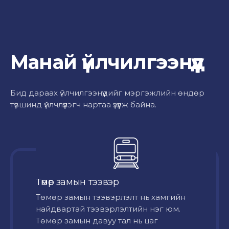
Манай үйлчилгээнүүд
Бид дараах үйлчилгээнүүдийг мэргэжлийн өндөр
түвшинд үйлчлүүлэгч нартаа үзүүлж байна.
Төмөр замын тээвэр
Төмөр замын тээвэрлэлт нь хамгийн
найдвартай тээвэрлэлтийн нэг юм.
Төмөр замын давуу тал нь цаг