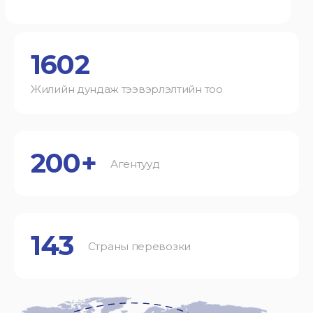
1602
Жилийн дундаж тээвэрлэлтийн тоо
200+
Агентууд
143
Страны перевозки