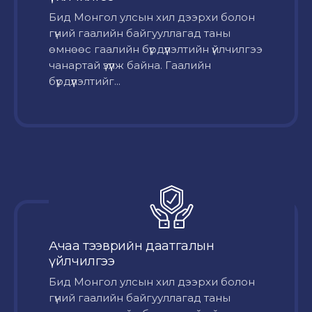
Бид Монгол улсын хил дээрхи болон
гүний гаалийн байгууллагад таны
өмнөөс гаалийн бүрдүүлэлтийн үйлчилгээ
чанартай үзүүлж байна. Гаалийн
бүрдүүлэлтийг...
Ачаа тээврийн даатгалын
үйлчилгээ
Бид Монгол улсын хил дээрхи болон
гүний гаалийн байгууллагад таны