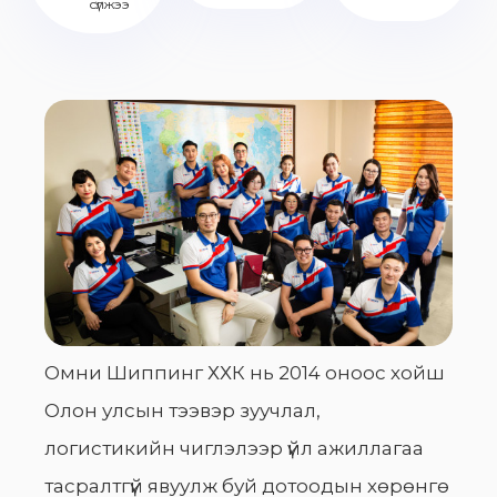
сүлжээ
Омни Шиппинг ХХК нь 2014 оноос хойш
Олон улсын тээвэр зуучлал,
логистикийн чиглэлээр үйл ажиллагаа
тасралтгүй явуулж буй дотоодын хөрөнгө