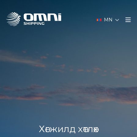
MN
Хөгжилд хөтлөх