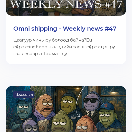
Omni shipping - Weekly news #47
Цаагуур чинь юу болоод байна?Eu
сүйрэх+ingЕвропын эдийн засаг сүйрэх цэг рүү
гээ явсаар л. Герман дү...
Мэдээлэл