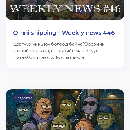
Omni shipping - Weekly news #46
Цаагуур чинь юу болоод байна?Эрээний
гаалийн хашаанд тээврийн машинууд
шатав0084 гээд volvo шатчихла...
Мэдээлэл