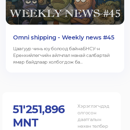
Omni shipping - Weekly news #45
Цаагуур чинь юу болоод байнаБНСУ-н
Ерөнхийлөгчийн айлчлал манай салбартай
ямар байдлаар холбогдож ба...
51'251,896
Хэрэглэгчдэд
олгосон
MNT
даатгалын
нөхөн төлбөр