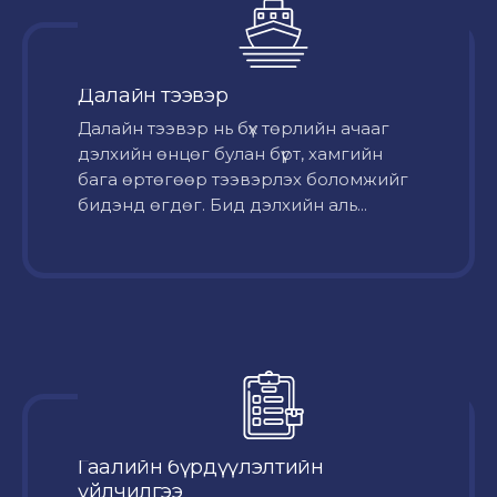
Далайн тээвэр
Далайн тээвэр нь бүх төрлийн ачааг
дэлхийн өнцөг булан бүрт, хамгийн
бага өртөгөөр тээвэрлэх боломжийг
бидэнд өгдөг. Бид дэлхийн аль...
Гаалийн бүрдүүлэлтийн
үйлчилгээ