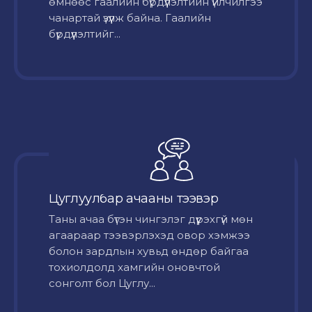
өмнөөс гаалийн бүрдүүлэлтийн үйлчилгээ
чанартай үзүүлж байна. Гаалийн
бүрдүүлэлтийг...
Цуглуулбар ачааны тээвэр
Таны ачаа бүтэн чингэлэг дүүрэхгүй мөн
агаараар тээвэрлэхэд овор хэмжээ
болон зардлын хувьд өндөр байгаа
тохиолдолд хамгийн оновчтой
сонголт бол Цуглу...