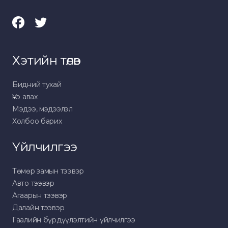
Хэтийн төлөв
Бидний тухай
Үнэ авах
Мэдээ, мэдээлэл
Холбоо барих
Үйлчилгээ
Төмөр замын тээвэр
Авто тээвэр
Агаарын тээвэр
Далайн тээвэр
Гаалийн бүрдүүлэлтийн үйлчилгээ