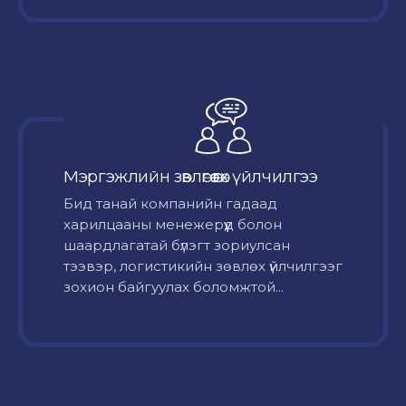
Мэргэжлийн зөвлөгөө өгөх үйлчилгээ
Бид танай компанийн гадаад
харилцааны менежерүүд болон
шаардлагатай бүлэгт зориулсан
тээвэр, логистикийн зөвлөх үйлчилгээг
зохион байгуулах боломжтой...