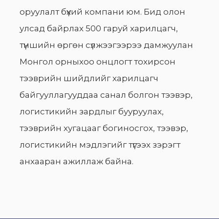
оруулалт бүхий компани юм. Бид олон
улсад байрлах 500 гаруй харилцагч,
түншийн өргөн сүлжээгээрээ дамжуулан
Монгол орныхоо онцлогт тохирсон
тээврийн шийдлийг харилцагч
байгууллагууддаа санал болгон тээвэр,
логистикийн зардлыг бууруулах,
тээврийн хугацааг богиносгох, тээвэр,
логистикийн мэдлэгийг түгээх зэрэгт
анхааран ажиллаж байна.