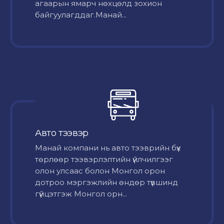
агаарын ямарч нөхцөлд зохион
байгуулагддаг.Манай...
Авто тээвэр
Mанай компани нь авто тээврийн бүх
төрлөөр тээвэрлэлтийн үйлчилгээг
олон улсаас болон Монгол орон
дотроо мэргэжлийн өндөр түвшинд
гүйцэтгэж Монгол орн...