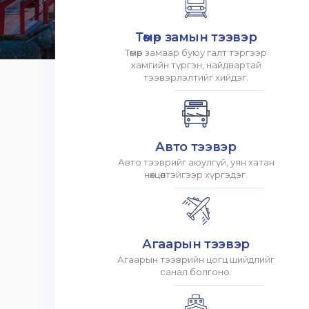
Төмөр замын тээвэр
Төмөр замаар буюу галт тэргээр
хамгийн түргэн, найдвартай
тээвэрлэлтийг хийдэг.
Авто тээвэр
Авто тээврийг аюулгүй, уян хатан
нөхцөлтэйгээр хүргэдэг.
Агаарын тээвэр
Агаарын тээврийн цогц шийдлийг
санал болгоно.