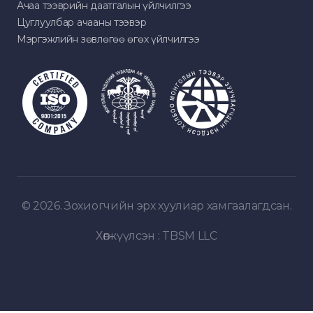
Ачаа тээврийн даатгалын үйлчилгээ
Цуглуулбар ачааны тээвэр
Мэргэжлийн зөвлөгөө өгөх үйлчилгээ
© 2026. Зохиогчийн эрх хуулиар хамгаалагдсан.
Хөгжүүлсэн :
TBSM LLC