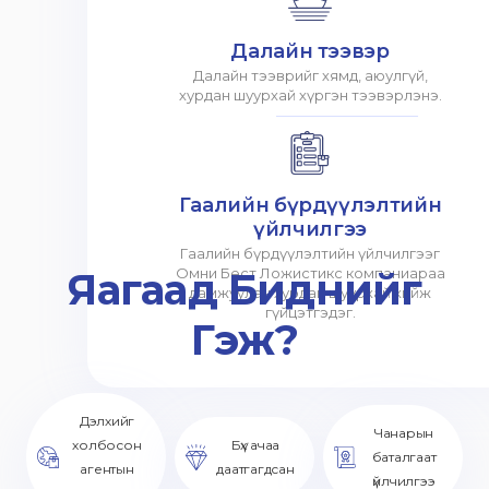
Далайн тээвэр
Далайн тээврийг хямд, аюулгүй,
хурдан шуурхай хүргэн тээвэрлэнэ.
Гаалийн бүрдүүлэлтийн
үйлчилгээ
Гаалийн бүрдүүлэлтийн үйлчилгээг
Яагаад Биднийг
Омни Бест Ложистикс компаниараа
дамжуулан хурдан шуурхай хийж
гүйцэтгэдэг.
Гэж?
Дэлхийг
Чанарын
холбосон
Бүх ачаа
баталгаат
агентын
даатгагдсан
үйлчилгээ