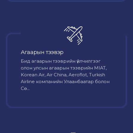
Агаарын тээвэр
Бид агаарын тээврийн үйлчилгээг
олон улсын агаарын тээврийн MIAT,
Korean Air, Air China, Aeroflot, Turkish
Airline компанийн Улаанбаатар болон
Сө...