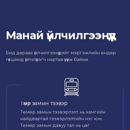
Манай үйлчилгээнүүд
Бид дараах үйлчилгээнүүдийг мэргэжлийн өндөр
түвшинд үйлчлүүлэгч нартаа үзүүлж байна.
Төмөр замын тээвэр
Төмөр замын тээвэрлэлт нь хамгийн
найдвартай тээвэрлэлтийн нэг юм.
Төмөр замын давуу тал нь цаг