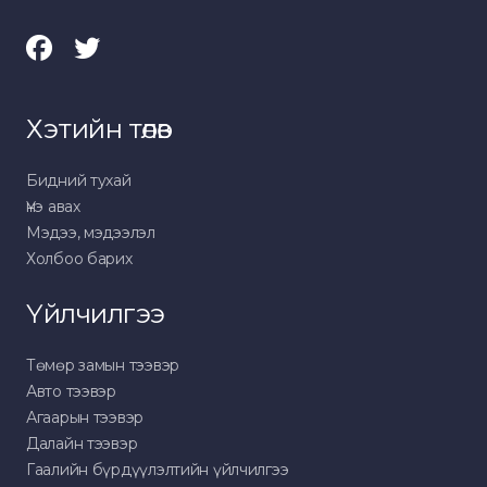
Хэтийн төлөв
Бидний тухай
Үнэ авах
Мэдээ, мэдээлэл
Холбоо барих
Үйлчилгээ
Төмөр замын тээвэр
Авто тээвэр
Агаарын тээвэр
Далайн тээвэр
Гаалийн бүрдүүлэлтийн үйлчилгээ