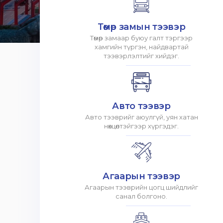
Төмөр замын тээвэр
Төмөр замаар буюу галт тэргээр
хамгийн түргэн, найдвартай
тээвэрлэлтийг хийдэг.
Авто тээвэр
Авто тээврийг аюулгүй, уян хатан
нөхцөлтэйгээр хүргэдэг.
Агаарын тээвэр
Агаарын тээврийн цогц шийдлийг
санал болгоно.