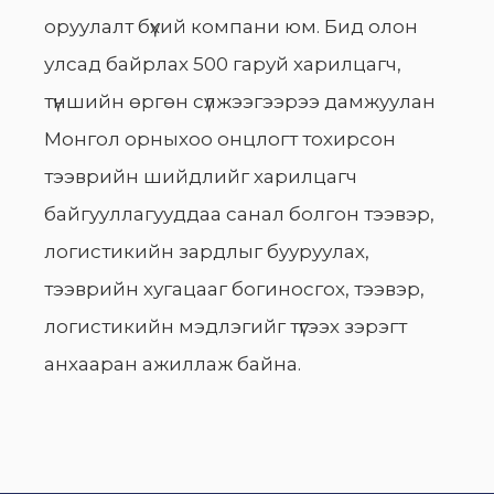
оруулалт бүхий компани юм. Бид олон
улсад байрлах 500 гаруй харилцагч,
түншийн өргөн сүлжээгээрээ дамжуулан
Монгол орныхоо онцлогт тохирсон
тээврийн шийдлийг харилцагч
байгууллагууддаа санал болгон тээвэр,
логистикийн зардлыг бууруулах,
тээврийн хугацааг богиносгох, тээвэр,
логистикийн мэдлэгийг түгээх зэрэгт
анхааран ажиллаж байна.