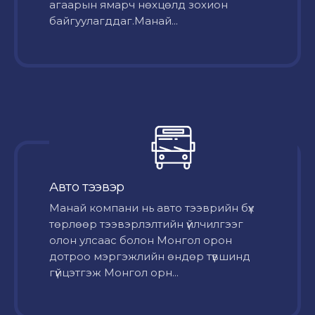
агаарын ямарч нөхцөлд зохион
байгуулагддаг.Манай...
Авто тээвэр
Mанай компани нь авто тээврийн бүх
төрлөөр тээвэрлэлтийн үйлчилгээг
олон улсаас болон Монгол орон
дотроо мэргэжлийн өндөр түвшинд
гүйцэтгэж Монгол орн...