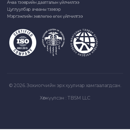
Ачаа тээврийн даатгалын үйлчилгээ
Цуглуулбар ачааны тээвэр
Мэргэжлийн зөвлөгөө өгөх үйлчилгээ
© 2026. Зохиогчийн эрх хуулиар хамгаалагдсан.
Хөгжүүлсэн :
TBSM LLC