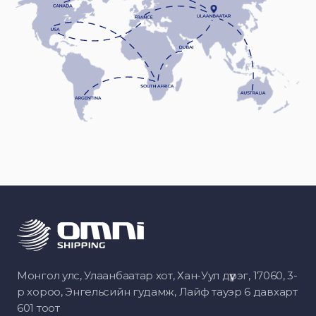
Монгол улс, Улаанбаатар хот, Хан-Уул дүүрэг, 17060, 3-
р хороо, Энгельсийн гудамж, Лайф тауэр 6 давхарт
601 тоот