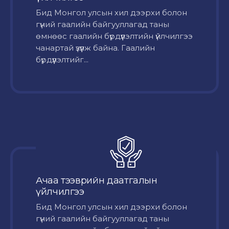
Бид Монгол улсын хил дээрхи болон
гүний гаалийн байгууллагад таны
өмнөөс гаалийн бүрдүүлэлтийн үйлчилгээ
чанартай үзүүлж байна. Гаалийн
бүрдүүлэлтийг...
Ачаа тээврийн даатгалын
үйлчилгээ
Бид Монгол улсын хил дээрхи болон
гүний гаалийн байгууллагад таны