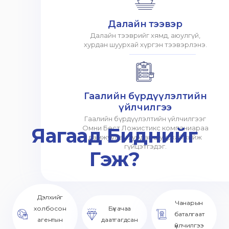
Далайн тээвэр
Далайн тээврийг хямд, аюулгүй,
хурдан шуурхай хүргэн тээвэрлэнэ.
Гаалийн бүрдүүлэлтийн
үйлчилгээ
Гаалийн бүрдүүлэлтийн үйлчилгээг
Яагаад Биднийг
Омни Бест Ложистикс компаниараа
дамжуулан хурдан шуурхай хийж
гүйцэтгэдэг.
Гэж?
Дэлхийг
Чанарын
холбосон
Бүх ачаа
баталгаат
агентын
даатгагдсан
үйлчилгээ