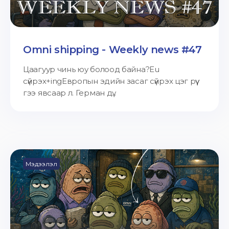
Omni shipping - Weekly news #47
Цаагуур чинь юу болоод байна?Eu
сүйрэх+ingЕвропын эдийн засаг сүйрэх цэг рүү
гээ явсаар л. Герман дү...
Мэдээлэл