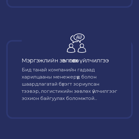
Мэргэжлийн зөвлөгөө өгөх үйлчилгээ
Бид танай компанийн гадаад
харилцааны менежерүүд болон
шаардлагатай бүлэгт зориулсан
тээвэр, логистикийн зөвлөх үйлчилгээг
зохион байгуулах боломжтой...