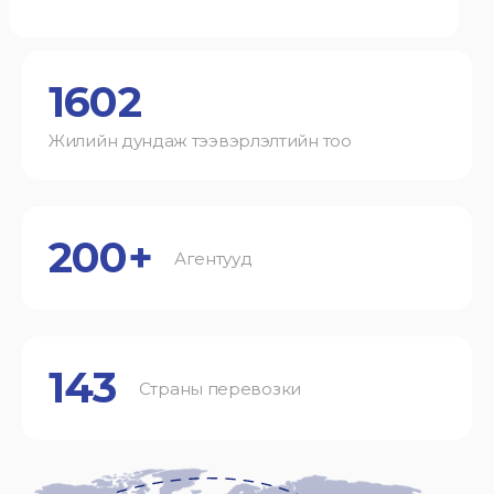
1602
Жилийн дундаж тээвэрлэлтийн тоо
200+
Агентууд
143
Страны перевозки