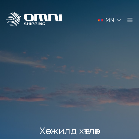
MN
Хөгжилд хөтлөх