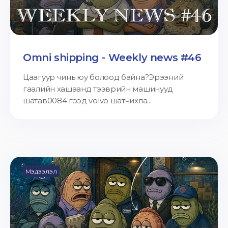
Omni shipping - Weekly news #46
Цаагуур чинь юу болоод байна?Эрээний
гаалийн хашаанд тээврийн машинууд
шатав0084 гээд volvo шатчихла...
Мэдээлэл