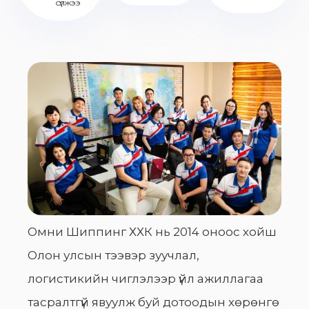
сүлжээ
Омни Шиппинг ХХК нь 2014 оноос хойш
Олон улсын тээвэр зуучлал,
логистикийн чиглэлээр үйл ажиллагаа
тасралтгүй явуулж буй дотоодын хөрөнгө