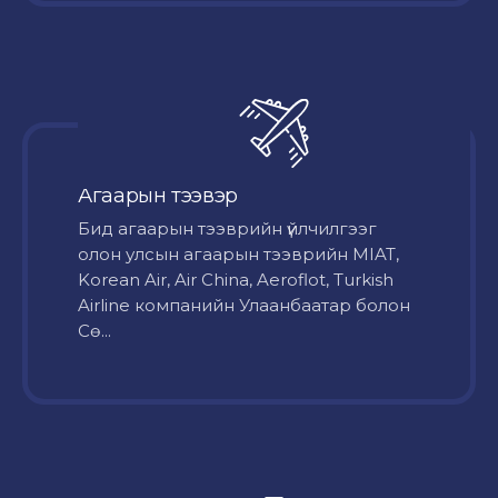
Агаарын тээвэр
Бид агаарын тээврийн үйлчилгээг
олон улсын агаарын тээврийн MIAT,
Korean Air, Air China, Aeroflot, Turkish
Airline компанийн Улаанбаатар болон
Сө...