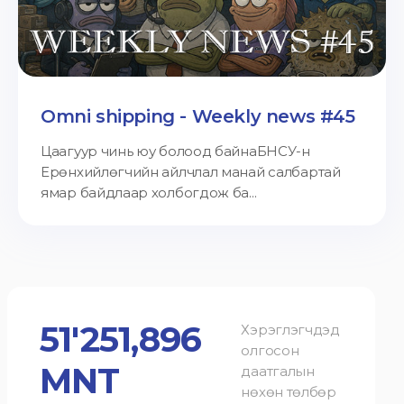
Omni shipping - Weekly news #45
Цаагуур чинь юу болоод байнаБНСУ-н
Ерөнхийлөгчийн айлчлал манай салбартай
ямар байдлаар холбогдож ба...
51'251,896
Хэрэглэгчдэд
олгосон
MNT
даатгалын
нөхөн төлбөр