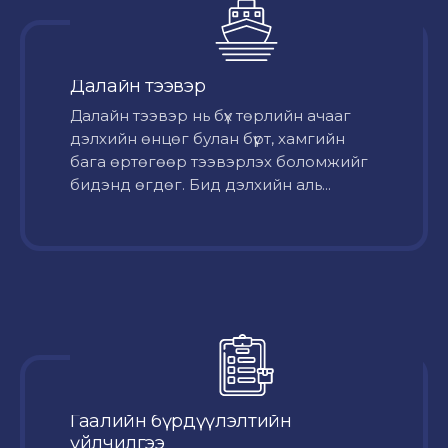
Далайн тээвэр
Далайн тээвэр нь бүх төрлийн ачааг
дэлхийн өнцөг булан бүрт, хамгийн
бага өртөгөөр тээвэрлэх боломжийг
бидэнд өгдөг. Бид дэлхийн аль...
Гаалийн бүрдүүлэлтийн
үйлчилгээ