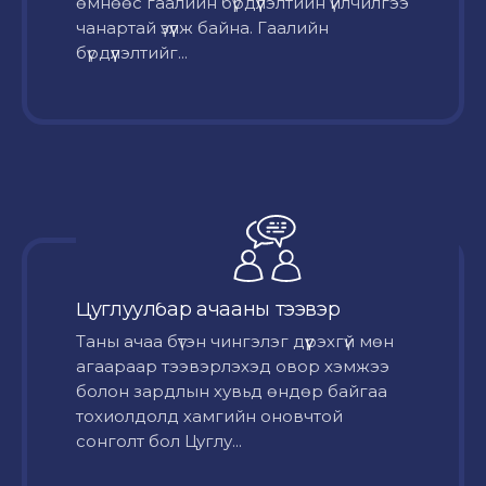
өмнөөс гаалийн бүрдүүлэлтийн үйлчилгээ
чанартай үзүүлж байна. Гаалийн
бүрдүүлэлтийг...
Цуглуулбар ачааны тээвэр
Таны ачаа бүтэн чингэлэг дүүрэхгүй мөн
агаараар тээвэрлэхэд овор хэмжээ
болон зардлын хувьд өндөр байгаа
тохиолдолд хамгийн оновчтой
сонголт бол Цуглу...