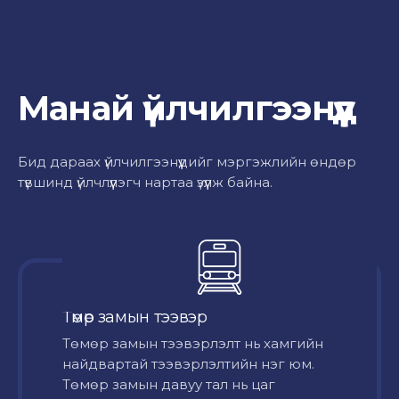
Манай үйлчилгээнүүд
Бид дараах үйлчилгээнүүдийг мэргэжлийн өндөр
түвшинд үйлчлүүлэгч нартаа үзүүлж байна.
Төмөр замын тээвэр
Төмөр замын тээвэрлэлт нь хамгийн
найдвартай тээвэрлэлтийн нэг юм.
Төмөр замын давуу тал нь цаг