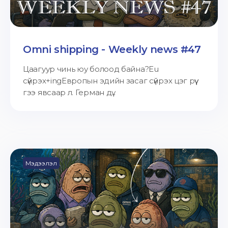
Omni shipping - Weekly news #47
Цаагуур чинь юу болоод байна?Eu
сүйрэх+ingЕвропын эдийн засаг сүйрэх цэг рүү
гээ явсаар л. Герман дү...
Мэдээлэл