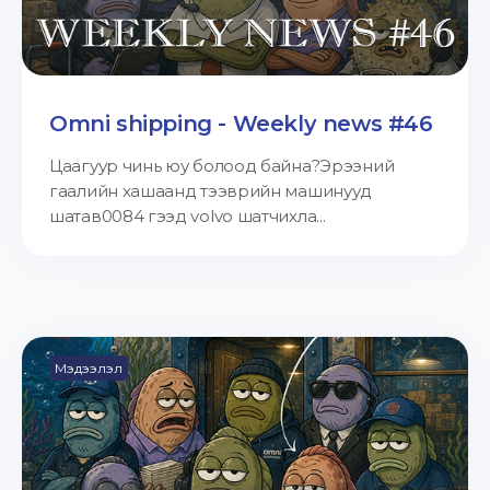
Omni shipping - Weekly news #46
Цаагуур чинь юу болоод байна?Эрээний
гаалийн хашаанд тээврийн машинууд
шатав0084 гээд volvo шатчихла...
Мэдээлэл