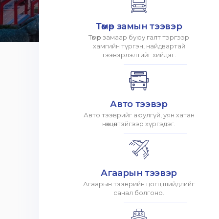
Төмөр замын тээвэр
Төмөр замаар буюу галт тэргээр
хамгийн түргэн, найдвартай
тээвэрлэлтийг хийдэг.
Авто тээвэр
Авто тээврийг аюулгүй, уян хатан
нөхцөлтэйгээр хүргэдэг.
Агаарын тээвэр
Агаарын тээврийн цогц шийдлийг
санал болгоно.