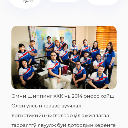
сүлжээ
Омни Шиппинг ХХК нь 2014 оноос хойш
Олон улсын тээвэр зуучлал,
логистикийн чиглэлээр үйл ажиллагаа
тасралтгүй явуулж буй дотоодын хөрөнгө