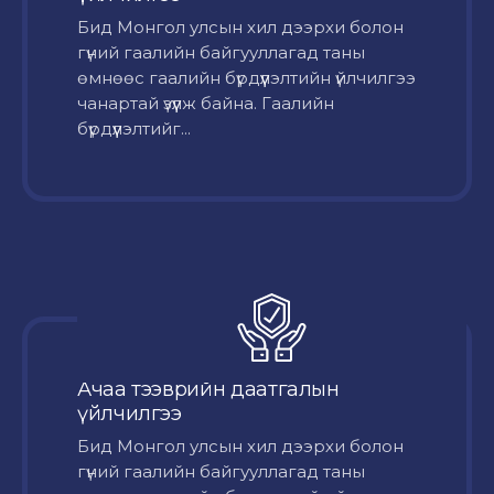
Бид Монгол улсын хил дээрхи болон
гүний гаалийн байгууллагад таны
өмнөөс гаалийн бүрдүүлэлтийн үйлчилгээ
чанартай үзүүлж байна. Гаалийн
бүрдүүлэлтийг...
Ачаа тээврийн даатгалын
үйлчилгээ
Бид Монгол улсын хил дээрхи болон
гүний гаалийн байгууллагад таны