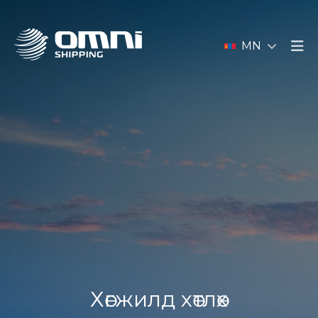
MN
Хөгжилд хөтлөх