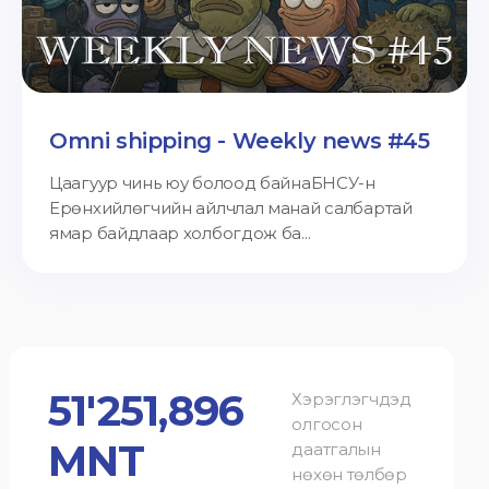
Omni shipping - Weekly news #45
Цаагуур чинь юу болоод байнаБНСУ-н
Ерөнхийлөгчийн айлчлал манай салбартай
ямар байдлаар холбогдож ба...
51'251,896
Хэрэглэгчдэд
олгосон
MNT
даатгалын
нөхөн төлбөр