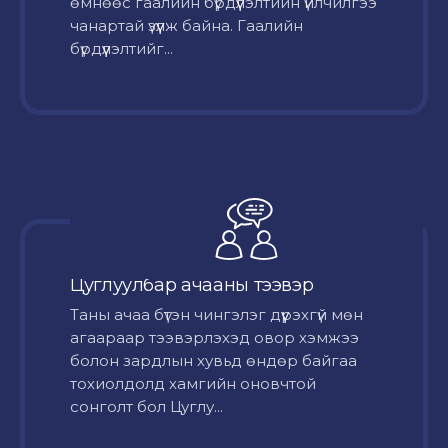
өмнөөс гаалийн бүрдүүлэлтийн үйлчилгээ
чанартай үзүүлж байна. Гаалийн
бүрдүүлэлтийг...
Цуглуулбар ачааны тээвэр
Таны ачаа бүтэн чингэлэг дүүрэхгүй мөн
агаараар тээвэрлэхэд овор хэмжээ
болон зардлын хувьд өндөр байгаа
тохиолдолд хамгийн оновчтой
сонголт бол Цуглу...