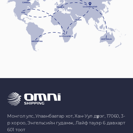
Монгол улс, Улаанбаатар хот, Хан-Уул дүүрэг, 17060, 3-
р хороо, Энгельсийн гудамж, Лайф тауэр 6 давхарт
601 тоот