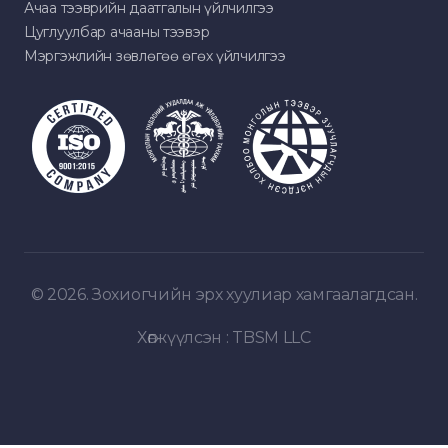
Ачаа тээврийн даатгалын үйлчилгээ
Цуглуулбар ачааны тээвэр
Мэргэжлийн зөвлөгөө өгөх үйлчилгээ
© 2026. Зохиогчийн эрх хуулиар хамгаалагдсан.
Хөгжүүлсэн :
TBSM LLC