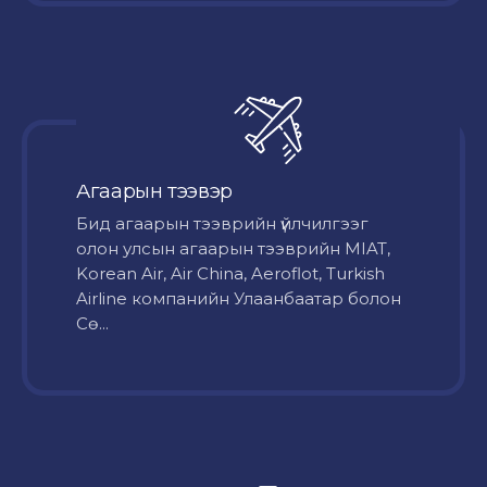
Агаарын тээвэр
Бид агаарын тээврийн үйлчилгээг
олон улсын агаарын тээврийн MIAT,
Korean Air, Air China, Aeroflot, Turkish
Airline компанийн Улаанбаатар болон
Сө...