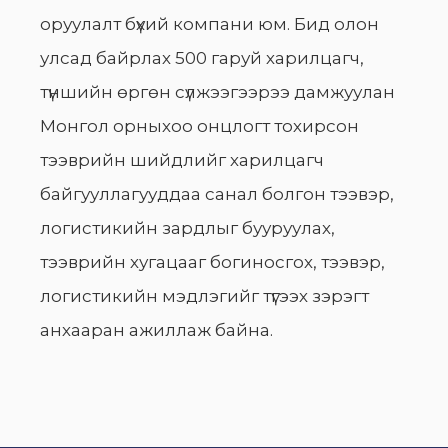
оруулалт бүхий компани юм. Бид олон
улсад байрлах 500 гаруй харилцагч,
түншийн өргөн сүлжээгээрээ дамжуулан
Монгол орныхоо онцлогт тохирсон
тээврийн шийдлийг харилцагч
байгууллагууддаа санал болгон тээвэр,
логистикийн зардлыг бууруулах,
тээврийн хугацааг богиносгох, тээвэр,
логистикийн мэдлэгийг түгээх зэрэгт
анхааран ажиллаж байна.