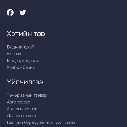
Хэтийн төлөв
Бидний тухай
Үнэ авах
Мэдээ, мэдээлэл
Холбоо барих
Үйлчилгээ
Төмөр замын тээвэр
Авто тээвэр
Агаарын тээвэр
Далайн тээвэр
Гаалийн бүрдүүлэлтийн үйлчилгээ