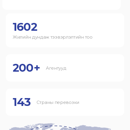
1602
Жилийн дундаж тээвэрлэлтийн тоо
200+
Агентууд
143
Страны перевозки