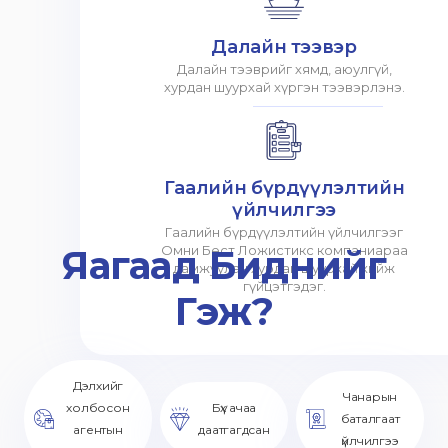
Далайн тээвэр
Далайн тээврийг хямд, аюулгүй,
хурдан шуурхай хүргэн тээвэрлэнэ.
Гаалийн бүрдүүлэлтийн
үйлчилгээ
Гаалийн бүрдүүлэлтийн үйлчилгээг
Яагаад Биднийг
Омни Бест Ложистикс компаниараа
дамжуулан хурдан шуурхай хийж
гүйцэтгэдэг.
Гэж?
Дэлхийг
Чанарын
холбосон
Бүх ачаа
баталгаат
агентын
даатгагдсан
үйлчилгээ