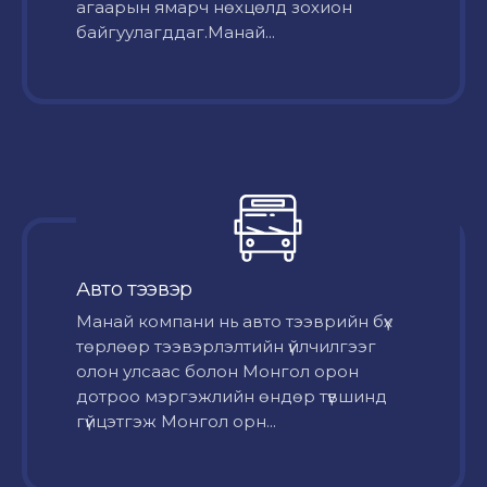
агаарын ямарч нөхцөлд зохион
байгуулагддаг.Манай...
Авто тээвэр
Mанай компани нь авто тээврийн бүх
төрлөөр тээвэрлэлтийн үйлчилгээг
олон улсаас болон Монгол орон
дотроо мэргэжлийн өндөр түвшинд
гүйцэтгэж Монгол орн...