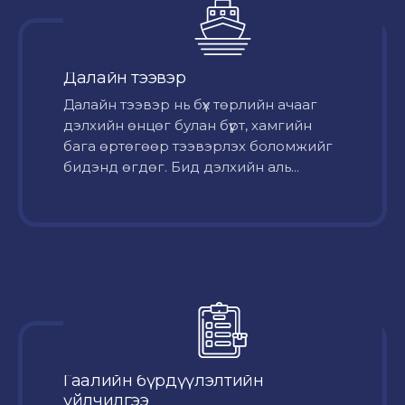
Далайн тээвэр
Далайн тээвэр нь бүх төрлийн ачааг
дэлхийн өнцөг булан бүрт, хамгийн
бага өртөгөөр тээвэрлэх боломжийг
бидэнд өгдөг. Бид дэлхийн аль...
Гаалийн бүрдүүлэлтийн
үйлчилгээ