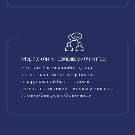
Мэргэжлийн зөвлөгөө өгөх үйлчилгээ
Бид танай компанийн гадаад
харилцааны менежерүүд болон
шаардлагатай бүлэгт зориулсан
тээвэр, логистикийн зөвлөх үйлчилгээг
зохион байгуулах боломжтой...