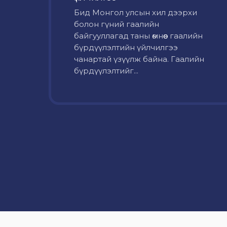
Бид Монгол улсын хил дээрхи
болон гүний гаалийн
байгууллагад таны өмнөөс гаалийн
бүрдүүлэлтийн үйлчилгээ
чанартай үзүүлж байна. Гаалийн
бүрдүүлэлтийг...