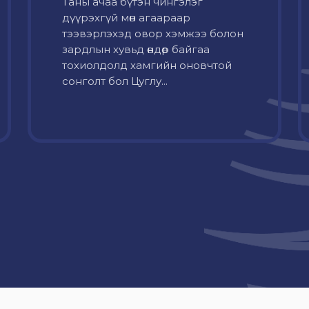
Таны ачаа бүтэн чингэлэг
дүүрэхгүй мөн агаараар
тээвэрлэхэд овор хэмжээ болон
зардлын хувьд өндөр байгаа
тохиолдолд хамгийн оновчтой
сонголт бол Цуглу...