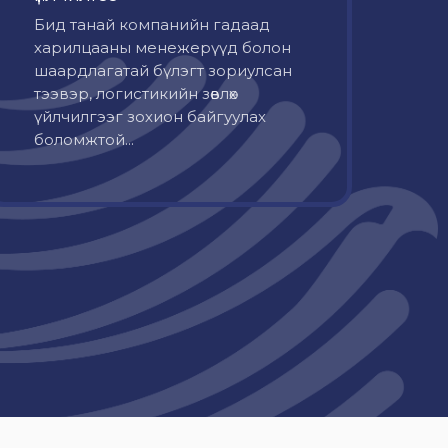
Бид танай компанийн гадаад
харилцааны менежерүүд болон
шаардлагатай бүлэгт зориулсан
тээвэр, логистикийн зөвлөх
үйлчилгээг зохион байгуулах
боломжтой...