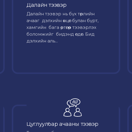
Далайн тээвэр
Далайн тээвэр нь бүх төрлийн
ачааг дэлхийн өнцөг булан бүрт,
хамгийн бага өртөгөөр тээвэрлэх
боломжийг бидэнд өгдөг. Бид
дэлхийн аль...
Цуглуулбар ачааны тээвэр