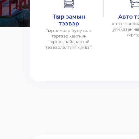
Төмөр замын
Авто т
тээвэр
Авто тээврий
уян хатан нө
Төмөр замаар буюу галт
хүргэ
тэргээр хамгийн
түргэн, найдвартай
тээвэрлэлтийг хийдэг.