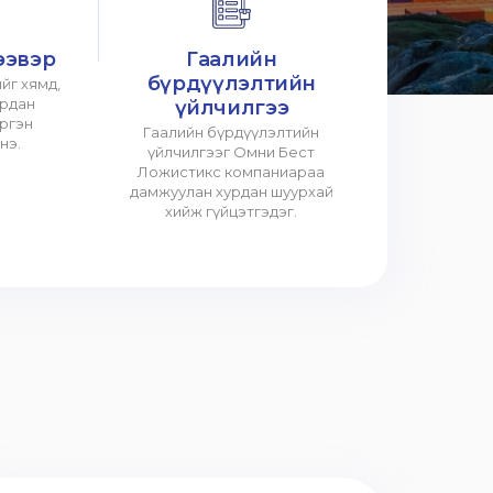
ээвэр
Гаалийн
бүрдүүлэлтийн
йг хямд,
урдан
үйлчилгээ
үргэн
Гаалийн бүрдүүлэлтийн
нэ.
үйлчилгээг Омни Бест
Ложистикс компаниараа
дамжуулан хурдан шуурхай
хийж гүйцэтгэдэг.