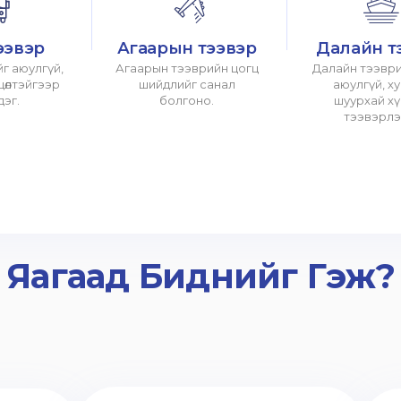
ээвэр
Агаарын тээвэр
Далайн т
г аюулгүй,
Агаарын тээврийн цогц
Далайн тээври
хцөлтэйгээр
шийдлийг санал
аюулгүй, х
дэг.
болгоно.
шуурхай х
тээвэрлэ
Яагаад Биднийг Гэж?