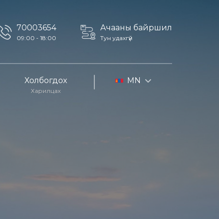
70003654
Ачааны байршил
09:00 - 18:00
Тун удахгүй
Холбогдох
MN
Харилцах