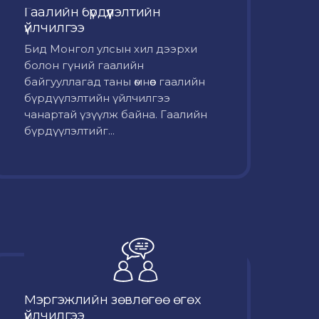
Гаалийн бүрдүүлэлтийн
үйлчилгээ
Бид Монгол улсын хил дээрхи
болон гүний гаалийн
байгууллагад таны өмнөөс гаалийн
бүрдүүлэлтийн үйлчилгээ
чанартай үзүүлж байна. Гаалийн
бүрдүүлэлтийг...
Мэргэжлийн зөвлөгөө өгөх
үйлчилгээ