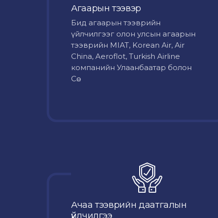
Агаарын тээвэр
Бид агаарын тээврийн
үйлчилгээг олон улсын агаарын
тээврийн MIAT, Korean Air, Air
China, Aeroflot, Turkish Airline
компанийн Улаанбаатар болон
Сө...
Ачаа тээврийн даатгалын
үйлчилгээ