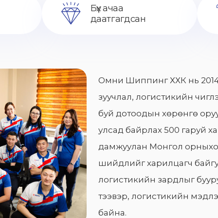
Бүх ачаа
даатгагдсан
Омни Шиппинг ХХК нь 2014
зуучлал, логистикийн чиглэ
буй дотоодын хөрөнгө оруу
улсад байрлах 500 гаруй х
дамжуулан Монгол орныхо
шийдлийг харилцагч байгу
логистикийн зардлыг бууру
тээвэр, логистикийн мэдлэ
байна.