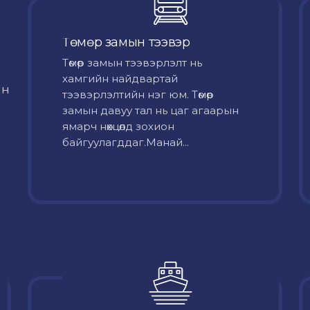
Төмөр замын тээвэр
Төмөр замын тээвэрлэлт нь
хамгийн найдвартай
йн
тээвэрлэлтийн нэг юм. Төмөр
замын давуу тал нь цаг агаарын
ямарч нөхцөлд зохион
байгуулагддаг.Манай...