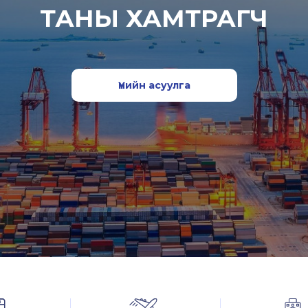
ТАНЫ ХАМТРАГЧ
Үнийн асуулга