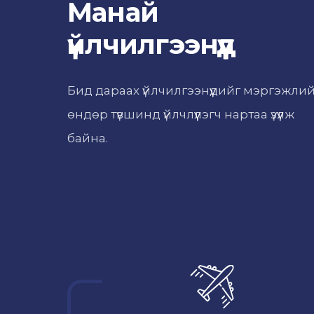
Манай
үйлчилгээнүүд
Бид дараах үйлчилгээнүүдийг мэргэжли
өндөр түвшинд үйлчлүүлэгч нартаа үзүүлж
байна.