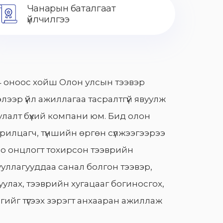
Чанарын баталгаат
үйлчилгээ
 оноос хойш Олон улсын тээвэр
лээр үйл ажиллагаа тасралтгүй явуулж
лалт бүхий компани юм. Бид олон
арилцагч, түншийн өргөн сүлжээгээрээ
о онцлогт тохирсон тээврийн
уллагууддаа санал болгон тээвэр,
улах, тээврийн хугацааг богиносгох,
гийг түгээх зэрэгт анхааран ажиллаж