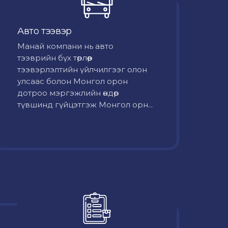
Авто тээвэр
Mанай компани нь авто
тээврийн бүх төрлөөр
тээвэрлэлтийн үйлчилгээг олон
улсаас болон Монгол орон
дотроо мэргэжлийн өндөр
түвшинд гүйцэтгэж Монгол орн...