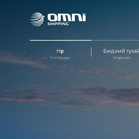
Нүүр
Бидний туха
Гол хуудас
Илүү ихийг