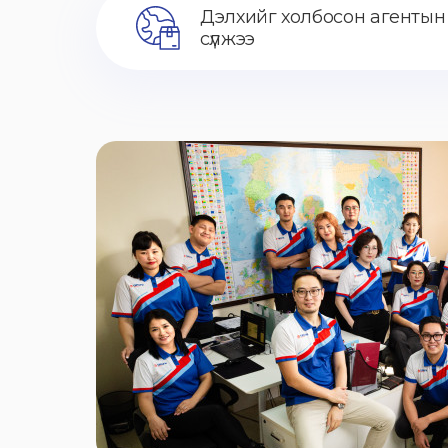
Дэлхийг холбосон агентын
сүлжээ