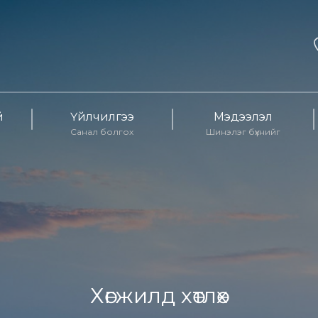
й
Үйлчилгээ
Мэдээлэл
Санал болгох
Шинэлэг бүхнийг
Хөгжилд хөтлөх