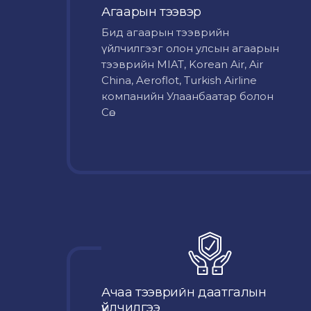
Агаарын тээвэр
Бид агаарын тээврийн
үйлчилгээг олон улсын агаарын
тээврийн MIAT, Korean Air, Air
China, Aeroflot, Turkish Airline
компанийн Улаанбаатар болон
Сө...
Ачаа тээврийн даатгалын
үйлчилгээ