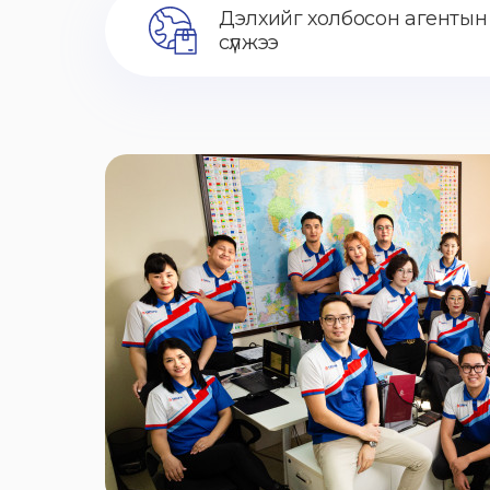
Дэлхийг холбосон агентын
сүлжээ