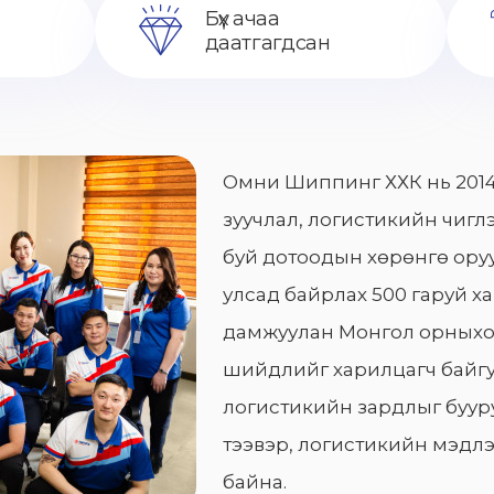
Бүх ачаа
даатгагдсан
Омни Шиппинг ХХК нь 2014
зуучлал, логистикийн чиглэ
буй дотоодын хөрөнгө оруу
улсад байрлах 500 гаруй х
дамжуулан Монгол орныхо
шийдлийг харилцагч байгу
логистикийн зардлыг бууру
тээвэр, логистикийн мэдлэ
байна.