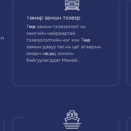
Төмөр замын тээвэр
Төмөр замын тээвэрлэлт нь
хамгийн найдвартай
йн
тээвэрлэлтийн нэг юм. Төмөр
замын давуу тал нь цаг агаарын
ямарч нөхцөлд зохион
байгуулагддаг.Манай...