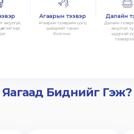
ээвэр
Агаарын тээвэр
Далайн т
г аюулгүй,
Агаарын тээврийн цогц
Далайн тээври
хцөлтэйгээр
шийдлийг санал
аюулгүй, х
дэг.
болгоно.
шуурхай х
тээвэрлэ
Яагаад Биднийг Гэж?