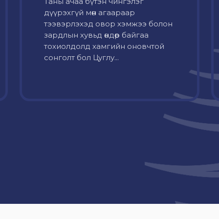
Таны ачаа бүтэн чингэлэг
дүүрэхгүй мөн агаараар
тээвэрлэхэд овор хэмжээ болон
зардлын хувьд өндөр байгаа
тохиолдолд хамгийн оновчтой
сонголт бол Цуглу...