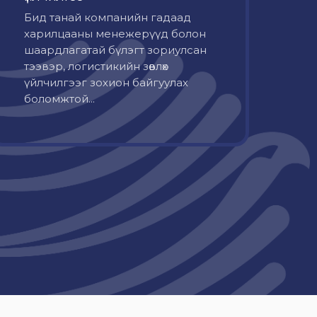
Бид танай компанийн гадаад
харилцааны менежерүүд болон
шаардлагатай бүлэгт зориулсан
тээвэр, логистикийн зөвлөх
үйлчилгээг зохион байгуулах
боломжтой...