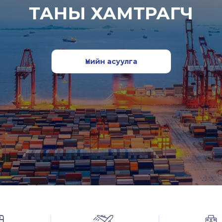
ТАНЫ ХАМТРАГЧ
Үнийн асуулга