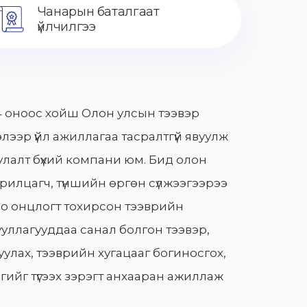
Чанарын баталгаат
үйлчилгээ
 оноос хойш Олон улсын тээвэр
лээр үйл ажиллагаа тасралтгүй явуулж
лалт бүхий компани юм. Бид олон
арилцагч, түншийн өргөн сүлжээгээрээ
о онцлогт тохирсон тээврийн
уллагууддаа санал болгон тээвэр,
улах, тээврийн хугацааг богиносгох,
гийг түгээх зэрэгт анхааран ажиллаж