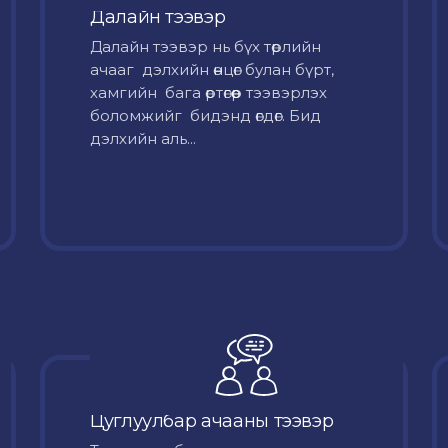
Далайн тээвэр
Далайн тээвэр нь бүх төрлийн
ачааг дэлхийн өнцөг булан бүрт,
хамгийн бага өртөгөөр тээвэрлэх
боломжийг бидэнд өгдөг. Бид
дэлхийн аль...
Цуглуулбар ачааны тээвэр