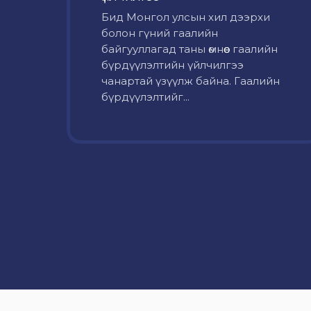
Бид Монгол улсын хил дээрхи
болон гүний гаалийн
байгууллагад таны өмнөөс гаалийн
бүрдүүлэлтийн үйлчилгээ
чанартай үзүүлж байна. Гаалийн
бүрдүүлэлтийг...