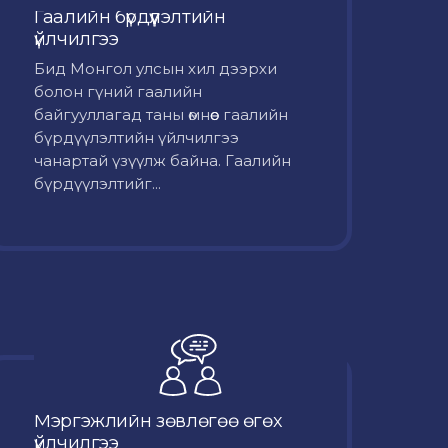
Гаалийн бүрдүүлэлтийн
үйлчилгээ
Бид Монгол улсын хил дээрхи
болон гүний гаалийн
байгууллагад таны өмнөөс гаалийн
бүрдүүлэлтийн үйлчилгээ
чанартай үзүүлж байна. Гаалийн
бүрдүүлэлтийг...
Мэргэжлийн зөвлөгөө өгөх
үйлчилгээ