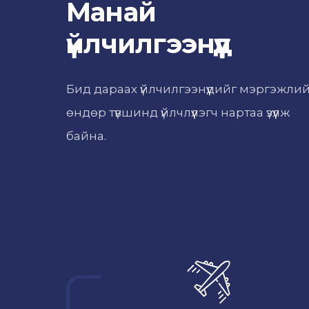
Манай
үйлчилгээнүүд
Бид дараах үйлчилгээнүүдийг мэргэжли
өндөр түвшинд үйлчлүүлэгч нартаа үзүүлж
байна.