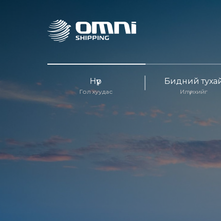
Нүүр
Бидний туха
Гол хуудас
Илүү ихийг