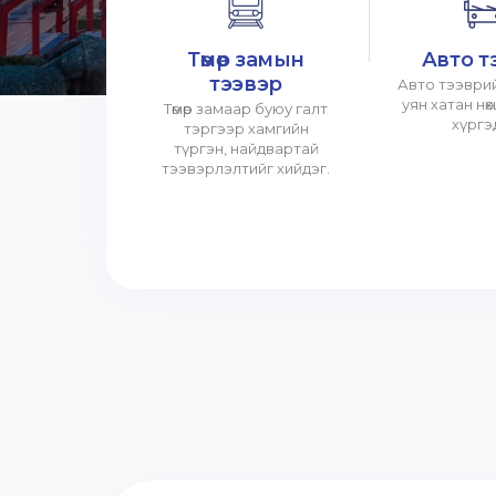
Төмөр замын
Авто т
тээвэр
Авто тээврий
уян хатан нө
Төмөр замаар буюу галт
хүргэ
тэргээр хамгийн
түргэн, найдвартай
тээвэрлэлтийг хийдэг.