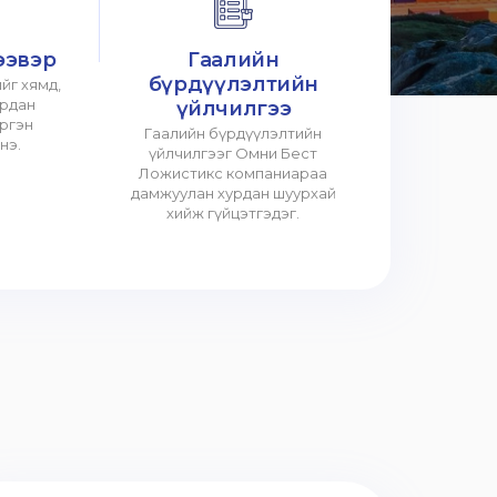
ээвэр
Гаалийн
бүрдүүлэлтийн
йг хямд,
урдан
үйлчилгээ
үргэн
Гаалийн бүрдүүлэлтийн
нэ.
үйлчилгээг Омни Бест
Ложистикс компаниараа
дамжуулан хурдан шуурхай
хийж гүйцэтгэдэг.