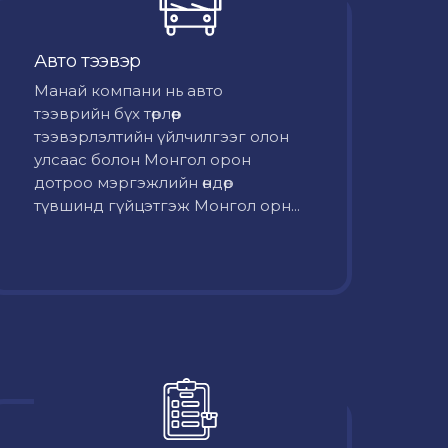
Авто тээвэр
Mанай компани нь авто
тээврийн бүх төрлөөр
тээвэрлэлтийн үйлчилгээг олон
улсаас болон Монгол орон
дотроо мэргэжлийн өндөр
түвшинд гүйцэтгэж Монгол орн...