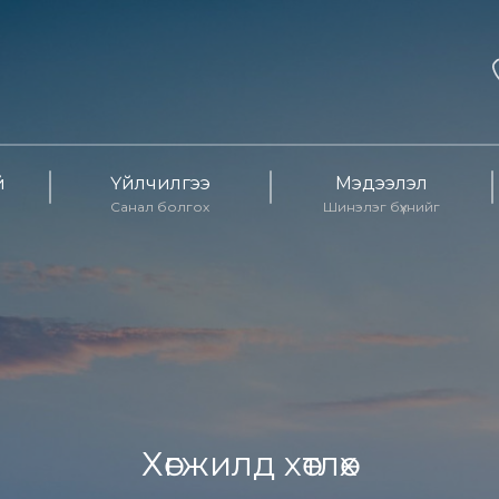
й
Үйлчилгээ
Мэдээлэл
Санал болгох
Шинэлэг бүхнийг
Хөгжилд хөтлөх