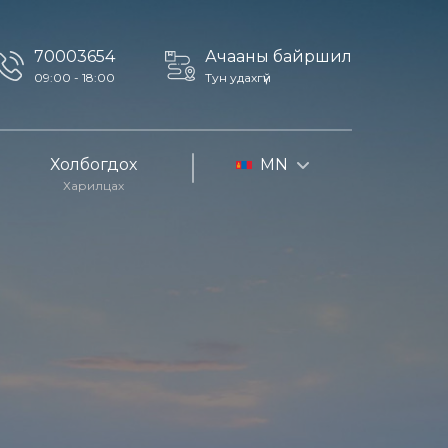
70003654
Ачааны байршил
09:00 - 18:00
Тун удахгүй
Холбогдох
MN
Харилцах