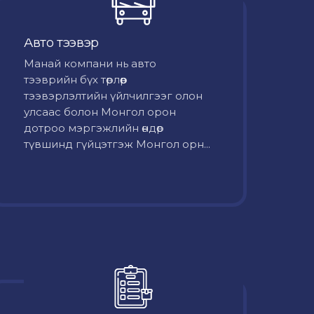
Авто тээвэр
Mанай компани нь авто
тээврийн бүх төрлөөр
тээвэрлэлтийн үйлчилгээг олон
улсаас болон Монгол орон
дотроо мэргэжлийн өндөр
түвшинд гүйцэтгэж Монгол орн...