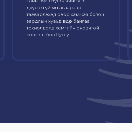
Таны ачаа бүтэн чингэлэг
дүүрэхгүй мөн агаараар
тээвэрлэхэд овор хэмжээ болон
зардлын хувьд өндөр байгаа
тохиолдолд хамгийн оновчтой
сонголт бол Цуглу...