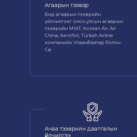
Агаарын тээвэр
Бид агаарын тээврийн
үйлчилгээг олон улсын агаарын
тээврийн MIAT, Korean Air, Air
China, Aeroflot, Turkish Airline
компанийн Улаанбаатар болон
Сө...
Ачаа тээврийн даатгалын
үйлчилгээ