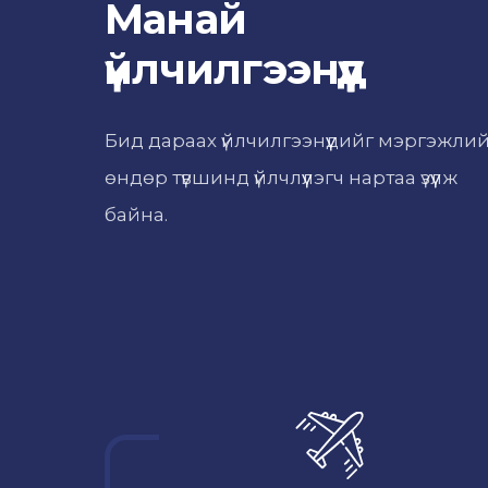
Манай
үйлчилгээнүүд
Бид дараах үйлчилгээнүүдийг мэргэжли
өндөр түвшинд үйлчлүүлэгч нартаа үзүүлж
байна.