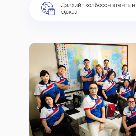
Дэлхийг холбосон агентын
сүлжээ