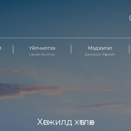
й
Үйлчилгээ
Мэдээлэл
Санал болгох
Шинэлэг бүхнийг
Хөгжилд хөтлөх