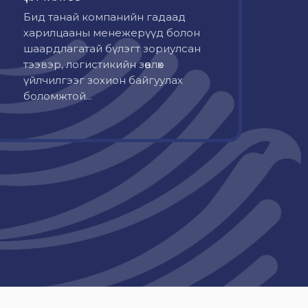
Бид танай компанийн гадаад
харилцааны менежерүүд болон
шаардлагатай бүлэгт зориулсан
тээвэр, логистикийн зөвлөх
үйлчилгээг зохион байгуулах
боломжтой...