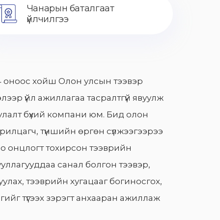
Чанарын баталгаат
үйлчилгээ
 оноос хойш Олон улсын тээвэр
лээр үйл ажиллагаа тасралтгүй явуулж
лалт бүхий компани юм. Бид олон
арилцагч, түншийн өргөн сүлжээгээрээ
о онцлогт тохирсон тээврийн
уллагууддаа санал болгон тээвэр,
улах, тээврийн хугацааг богиносгох,
гийг түгээх зэрэгт анхааран ажиллаж