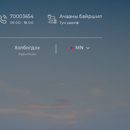
70003654
Ачааны байршил
09:00 - 18:00
Тун удахгүй
Холбогдох
MN
Харилцах