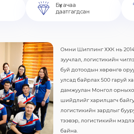
Бүх ачаа
даатгагдсан
Омни Шиппинг ХХК нь 2014
зуучлал, логистикийн чиглэ
буй дотоодын хөрөнгө оруу
улсад байрлах 500 гаруй х
дамжуулан Монгол орныхо
шийдлийг харилцагч байгу
логистикийн зардлыг бууру
тээвэр, логистикийн мэдлэ
байна.