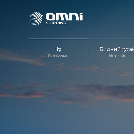
Нүүр
Бидний туха
Гол хуудас
Илүү ихийг