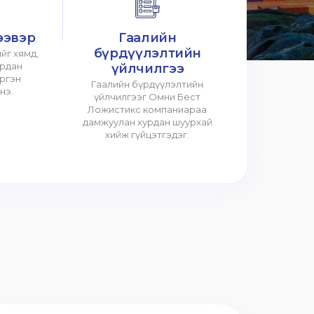
ээвэр
Гаалийн
бүрдүүлэлтийн
йг хямд,
урдан
үйлчилгээ
үргэн
Гаалийн бүрдүүлэлтийн
нэ.
үйлчилгээг Омни Бест
Ложистикс компаниараа
дамжуулан хурдан шуурхай
хийж гүйцэтгэдэг.