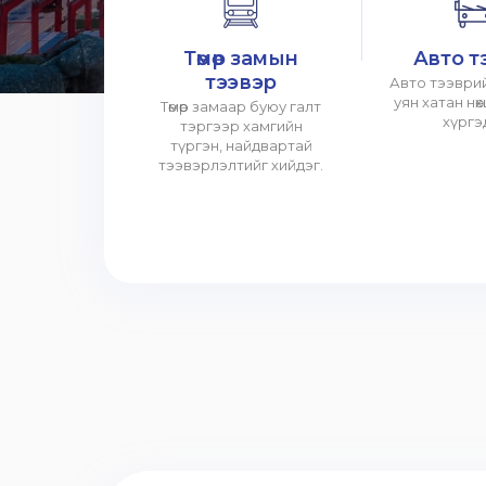
Төмөр замын
Авто т
тээвэр
Авто тээврий
уян хатан нө
Төмөр замаар буюу галт
хүргэ
тэргээр хамгийн
түргэн, найдвартай
тээвэрлэлтийг хийдэг.