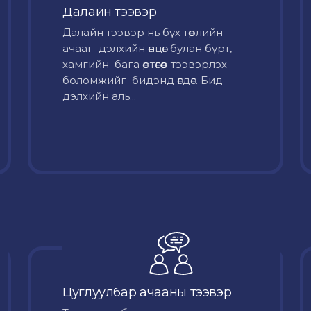
Далайн тээвэр
Далайн тээвэр нь бүх төрлийн
ачааг дэлхийн өнцөг булан бүрт,
хамгийн бага өртөгөөр тээвэрлэх
боломжийг бидэнд өгдөг. Бид
дэлхийн аль...
Цуглуулбар ачааны тээвэр