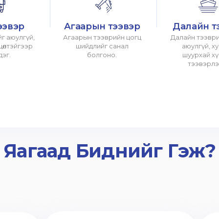
ээвэр
Агаарын тээвэр
Далайн т
г аюулгүй,
Агаарын тээврийн цогц
Далайн тээври
хцөлтэйгээр
шийдлийг санал
аюулгүй, х
дэг.
болгоно.
шуурхай х
тээвэрлэ
Яагаад Биднийг Гэж?