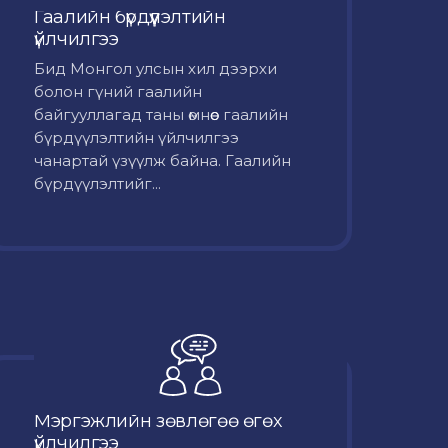
Гаалийн бүрдүүлэлтийн
үйлчилгээ
Бид Монгол улсын хил дээрхи
болон гүний гаалийн
байгууллагад таны өмнөөс гаалийн
бүрдүүлэлтийн үйлчилгээ
чанартай үзүүлж байна. Гаалийн
бүрдүүлэлтийг...
Мэргэжлийн зөвлөгөө өгөх
үйлчилгээ