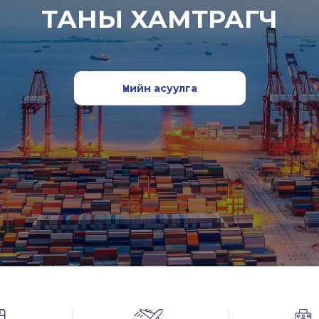
ТАНЫ ХАМТРАГЧ
Үнийн асуулга