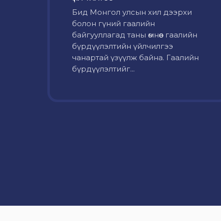
Бид Монгол улсын хил дээрхи
болон гүний гаалийн
байгууллагад таны өмнөөс гаалийн
бүрдүүлэлтийн үйлчилгээ
чанартай үзүүлж байна. Гаалийн
бүрдүүлэлтийг...