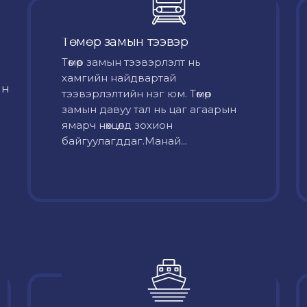
Төмөр замын тээвэр
Төмөр замын тээвэрлэлт нь
хамгийн найдвартай
йн
тээвэрлэлтийн нэг юм. Төмөр
замын давуу тал нь цаг агаарын
ямарч нөхцөлд зохион
байгуулагддаг.Манай...