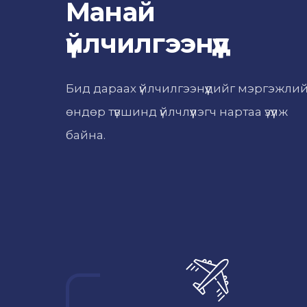
Манай
үйлчилгээнүүд
Бид дараах үйлчилгээнүүдийг мэргэжли
өндөр түвшинд үйлчлүүлэгч нартаа үзүүлж
байна.