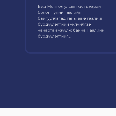
Бид Монгол улсын хил дээрхи
болон гүний гаалийн
байгууллагад таны өмнөөс гаалийн
бүрдүүлэлтийн үйлчилгээ
чанартай үзүүлж байна. Гаалийн
бүрдүүлэлтийг...