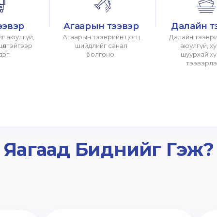
ээвэр
Агаарын тээвэр
Далайн т
г аюулгүй,
Агаарын тээврийн цогц
Далайн тээври
хцөлтэйгээр
шийдлийг санал
аюулгүй, х
дэг.
болгоно.
шуурхай х
тээвэрлэ
Яагаад Биднийг Гэж?