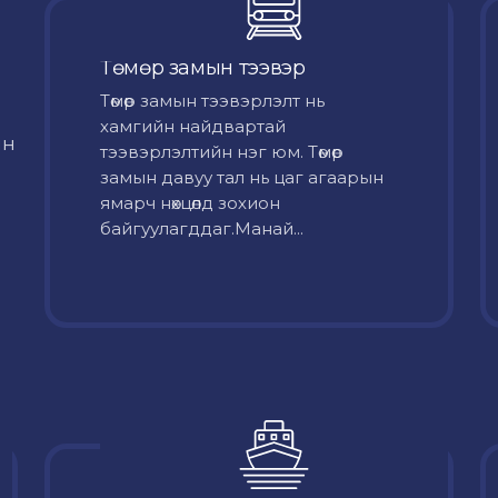
Төмөр замын тээвэр
Төмөр замын тээвэрлэлт нь
хамгийн найдвартай
йн
тээвэрлэлтийн нэг юм. Төмөр
замын давуу тал нь цаг агаарын
ямарч нөхцөлд зохион
байгуулагддаг.Манай...