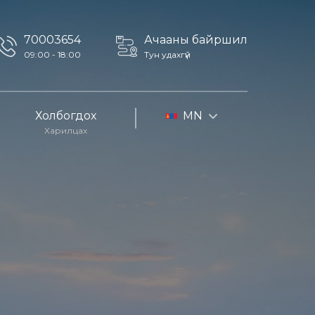
70003654
Ачааны байршил
09:00 - 18:00
Тун удахгүй
Холбогдох
MN
Харилцах