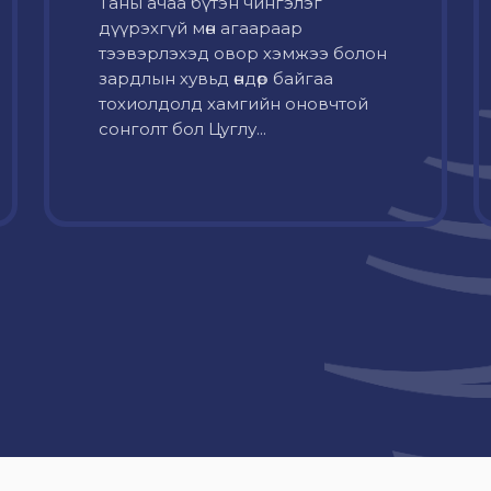
Таны ачаа бүтэн чингэлэг
дүүрэхгүй мөн агаараар
тээвэрлэхэд овор хэмжээ болон
зардлын хувьд өндөр байгаа
тохиолдолд хамгийн оновчтой
сонголт бол Цуглу...