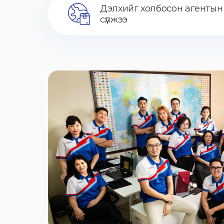
Дэлхийг холбосон агентын
сүлжээ