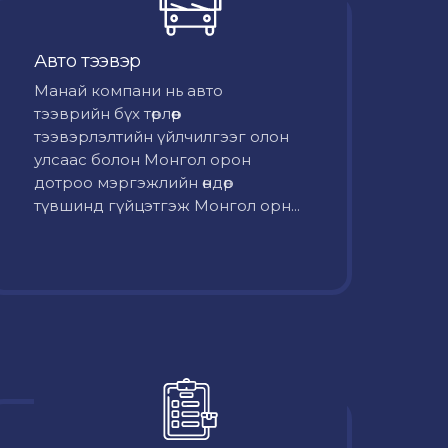
Авто тээвэр
Mанай компани нь авто
тээврийн бүх төрлөөр
тээвэрлэлтийн үйлчилгээг олон
улсаас болон Монгол орон
дотроо мэргэжлийн өндөр
түвшинд гүйцэтгэж Монгол орн...