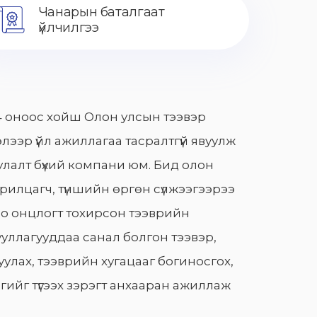
Чанарын баталгаат
үйлчилгээ
 оноос хойш Олон улсын тээвэр
лээр үйл ажиллагаа тасралтгүй явуулж
лалт бүхий компани юм. Бид олон
арилцагч, түншийн өргөн сүлжээгээрээ
о онцлогт тохирсон тээврийн
уллагууддаа санал болгон тээвэр,
улах, тээврийн хугацааг богиносгох,
гийг түгээх зэрэгт анхааран ажиллаж