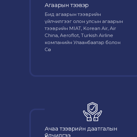
Агаарын тээвэр
Бид агаарын тээврийн
үйлчилгээг олон улсын агаарын
тээврийн MIAT, Korean Air, Air
China, Aeroflot, Turkish Airline
компанийн Улаанбаатар болон
Сө...
Ачаа тээврийн даатгалын
үйлчилгээ