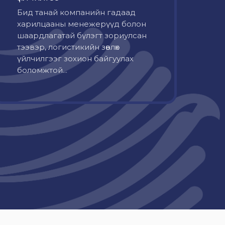
Бид танай компанийн гадаад
харилцааны менежерүүд болон
шаардлагатай бүлэгт зориулсан
тээвэр, логистикийн зөвлөх
үйлчилгээг зохион байгуулах
боломжтой...