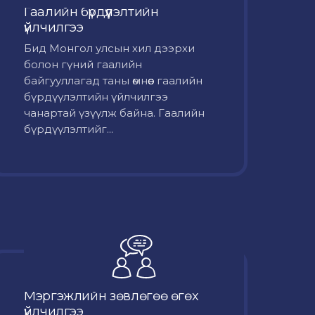
Гаалийн бүрдүүлэлтийн
үйлчилгээ
Бид Монгол улсын хил дээрхи
болон гүний гаалийн
байгууллагад таны өмнөөс гаалийн
бүрдүүлэлтийн үйлчилгээ
чанартай үзүүлж байна. Гаалийн
бүрдүүлэлтийг...
Мэргэжлийн зөвлөгөө өгөх
үйлчилгээ