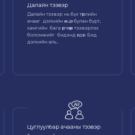
Далайн тээвэр
Далайн тээвэр нь бүх төрлийн
ачааг дэлхийн өнцөг булан бүрт,
хамгийн бага өртөгөөр тээвэрлэх
боломжийг бидэнд өгдөг. Бид
дэлхийн аль...
Цуглуулбар ачааны тээвэр