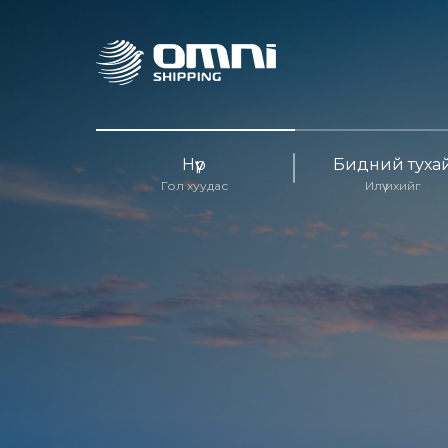
Нүүр
Бидний туха
Гол хуудас
Илүү ихийг