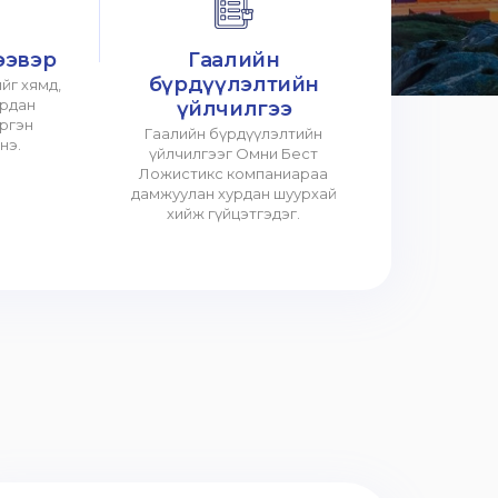
ээвэр
Гаалийн
бүрдүүлэлтийн
йг хямд,
урдан
үйлчилгээ
үргэн
Гаалийн бүрдүүлэлтийн
нэ.
үйлчилгээг Омни Бест
Ложистикс компаниараа
дамжуулан хурдан шуурхай
хийж гүйцэтгэдэг.