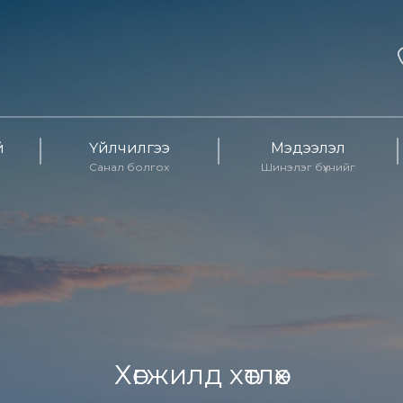
й
Үйлчилгээ
Мэдээлэл
Санал болгох
Шинэлэг бүхнийг
Хөгжилд хөтлөх