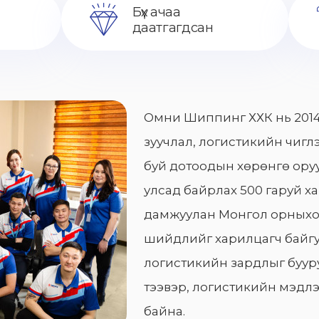
Бүх ачаа
даатгагдсан
Омни Шиппинг ХХК нь 2014
зуучлал, логистикийн чиглэ
буй дотоодын хөрөнгө оруу
улсад байрлах 500 гаруй х
дамжуулан Монгол орныхо
шийдлийг харилцагч байгу
логистикийн зардлыг бууру
тээвэр, логистикийн мэдлэ
байна.