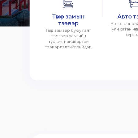
Төмөр замын
Авто т
тээвэр
Авто тээврий
уян хатан нө
Төмөр замаар буюу галт
хүргэ
тэргээр хамгийн
түргэн, найдвартай
тээвэрлэлтийг хийдэг.