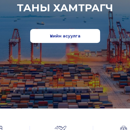
ТАНЫ ХАМТРАГЧ
Үнийн асуулга