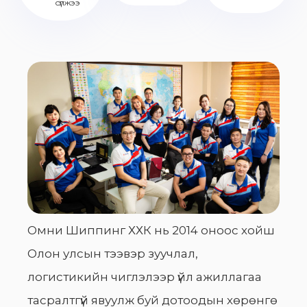
сүлжээ
Омни Шиппинг ХХК нь 2014 оноос хойш
Олон улсын тээвэр зуучлал,
логистикийн чиглэлээр үйл ажиллагаа
тасралтгүй явуулж буй дотоодын хөрөнгө