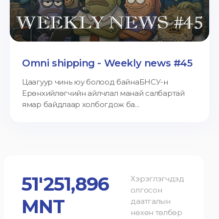
Omni shipping - Weekly news #45
Цаагуур чинь юу болоод байнаБНСУ-н
Ерөнхийлөгчийн айлчлал манай салбартай
ямар байдлаар холбогдож ба...
51'251,896
Хэрэглэгчдэд
олгосон
MNT
даатгалын
нөхөн төлбөр