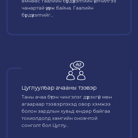
өмнөөс гаалийн бүрдүүлэлтийн үйлчилгээ
чанартай үзүүлж байна. Гаалийн
бүрдүүлэлтийг...
Цуглуулбар ачааны тээвэр
Таны ачаа бүтэн чингэлэг дүүрэхгүй мөн
агаараар тээвэрлэхэд овор хэмжээ
болон зардлын хувьд өндөр байгаа
тохиолдолд хамгийн оновчтой
сонголт бол Цуглу...