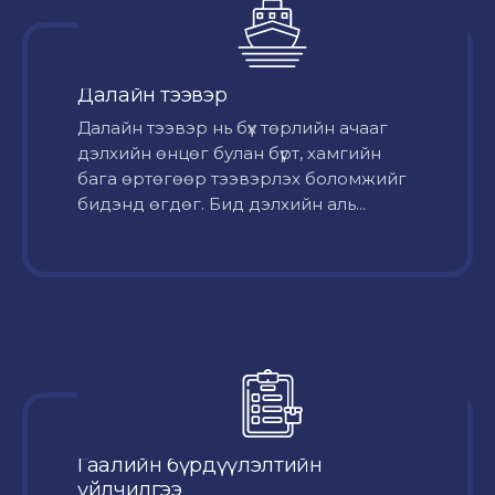
Далайн тээвэр
Далайн тээвэр нь бүх төрлийн ачааг
дэлхийн өнцөг булан бүрт, хамгийн
бага өртөгөөр тээвэрлэх боломжийг
бидэнд өгдөг. Бид дэлхийн аль...
Гаалийн бүрдүүлэлтийн
үйлчилгээ