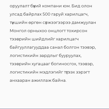
оруулалт бүхий компани юм. Бид олон
улсад байрлах 500 гаруй харилцагч,
түншийн өргөн сүлжээгээрээ дамжуулан
Монгол орныхоо онцлогт тохирсон
тээврийн шийдлийг харилцагч
байгууллагууддаа санал болгон тээвэр,
логистикийн зардлыг бууруулах,
тээврийн хугацааг богиносгох, тээвэр,
логистикийн мэдлэгийг түгээх зэрэгт
анхааран ажиллаж байна.