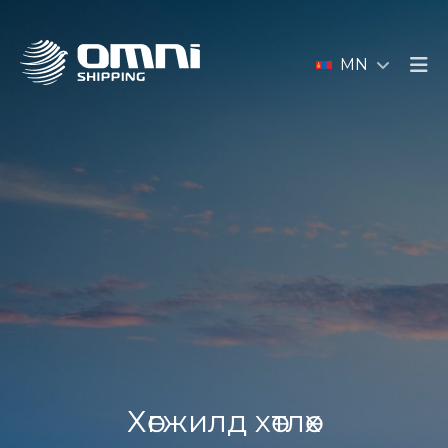
MN
Хөгжилд хөтлөх