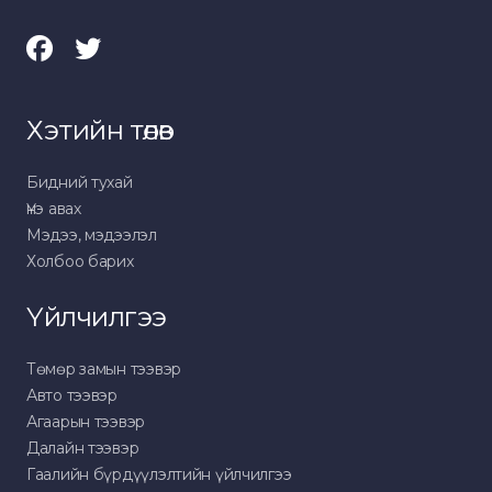
Хэтийн төлөв
Бидний тухай
Үнэ авах
Мэдээ, мэдээлэл
Холбоо барих
Үйлчилгээ
Төмөр замын тээвэр
Авто тээвэр
Агаарын тээвэр
Далайн тээвэр
Гаалийн бүрдүүлэлтийн үйлчилгээ