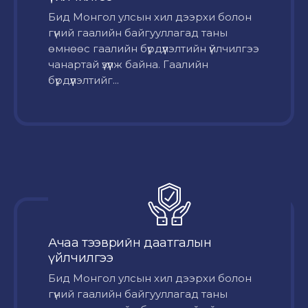
Бид Монгол улсын хил дээрхи болон
гүний гаалийн байгууллагад таны
өмнөөс гаалийн бүрдүүлэлтийн үйлчилгээ
чанартай үзүүлж байна. Гаалийн
бүрдүүлэлтийг...
Ачаа тээврийн даатгалын
үйлчилгээ
Бид Монгол улсын хил дээрхи болон
гүний гаалийн байгууллагад таны