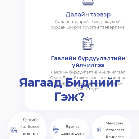
Далайн тээвэр
Далайн тээврийг хямд, аюулгүй,
хурдан шуурхай хүргэн тээвэрлэнэ.
Гаалийн бүрдүүлэлтийн
үйлчилгээ
Гаалийн бүрдүүлэлтийн үйлчилгээг
Яагаад Биднийг
Омни Бест Ложистикс компаниараа
дамжуулан хурдан шуурхай хийж
гүйцэтгэдэг.
Гэж?
Дэлхийг
Чанарын
холбосон
Бүх ачаа
баталгаат
агентын
даатгагдсан
үйлчилгээ