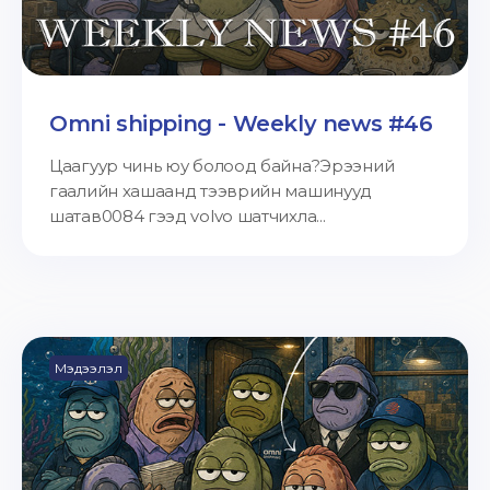
Omni shipping - Weekly news #46
Цаагуур чинь юу болоод байна?Эрээний
гаалийн хашаанд тээврийн машинууд
шатав0084 гээд volvo шатчихла...
Мэдээлэл