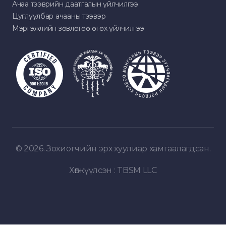
Ачаа тээврийн даатгалын үйлчилгээ
Цуглуулбар ачааны тээвэр
Мэргэжлийн зөвлөгөө өгөх үйлчилгээ
© 2026. Зохиогчийн эрх хуулиар хамгаалагдсан.
Хөгжүүлсэн :
TBSM LLC