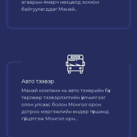
агаарын ямарч нөхцөлд зохион
байгуулагддаг.Манай...
Авто тээвэр
Mанай компани нь авто тээврийн бүх
төрлөөр тээвэрлэлтийн үйлчилгээг
олон улсаас болон Монгол орон
дотроо мэргэжлийн өндөр түвшинд
гүйцэтгэж Монгол орн...