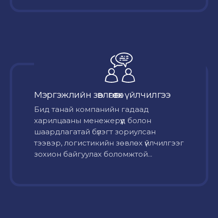
Мэргэжлийн зөвлөгөө өгөх үйлчилгээ
Бид танай компанийн гадаад
харилцааны менежерүүд болон
шаардлагатай бүлэгт зориулсан
тээвэр, логистикийн зөвлөх үйлчилгээг
зохион байгуулах боломжтой...