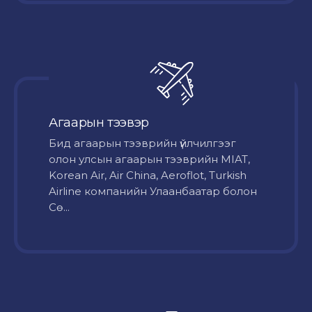
Агаарын тээвэр
Бид агаарын тээврийн үйлчилгээг
олон улсын агаарын тээврийн MIAT,
Korean Air, Air China, Aeroflot, Turkish
Airline компанийн Улаанбаатар болон
Сө...