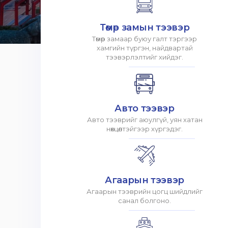
Төмөр замын тээвэр
Төмөр замаар буюу галт тэргээр
хамгийн түргэн, найдвартай
тээвэрлэлтийг хийдэг.
Авто тээвэр
Авто тээврийг аюулгүй, уян хатан
нөхцөлтэйгээр хүргэдэг.
Агаарын тээвэр
Агаарын тээврийн цогц шийдлийг
санал болгоно.