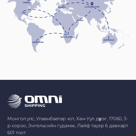
Монгол улс, Улаанбаатар хот, Хан-Уул дүүрэг, 17060, 3-
р хороо, Энгельсийн гудамж, Лайф тауэр 6 давхарт
601 тоот