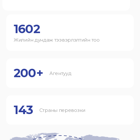
1602
Жилийн дундаж тээвэрлэлтийн тоо
200+
Агентууд
143
Страны перевозки