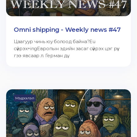
Omni shipping - Weekly news #47
Цаагуур чинь юу болоод байна?Eu
сүйрэх+ingЕвропын эдийн засаг сүйрэх цэг рүү
гээ явсаар л. Герман дү...
Мэдээлэл