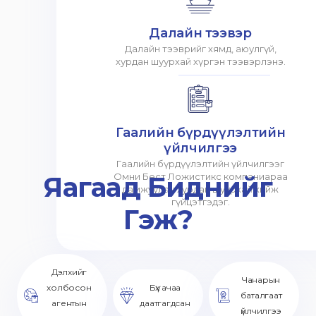
Далайн тээвэр
Далайн тээврийг хямд, аюулгүй,
хурдан шуурхай хүргэн тээвэрлэнэ.
Гаалийн бүрдүүлэлтийн
үйлчилгээ
Гаалийн бүрдүүлэлтийн үйлчилгээг
Яагаад Биднийг
Омни Бест Ложистикс компаниараа
дамжуулан хурдан шуурхай хийж
гүйцэтгэдэг.
Гэж?
Дэлхийг
Чанарын
холбосон
Бүх ачаа
баталгаат
агентын
даатгагдсан
үйлчилгээ