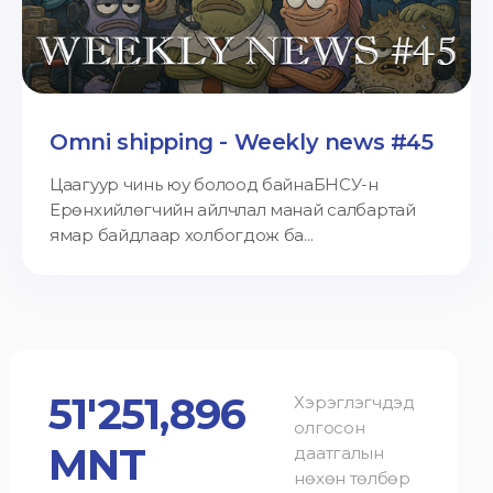
Omni shipping - Weekly news #45
Цаагуур чинь юу болоод байнаБНСУ-н
Ерөнхийлөгчийн айлчлал манай салбартай
ямар байдлаар холбогдож ба...
51'251,896
Хэрэглэгчдэд
олгосон
MNT
даатгалын
нөхөн төлбөр