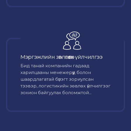
Мэргэжлийн зөвлөгөө өгөх үйлчилгээ
Бид танай компанийн гадаад
харилцааны менежерүүд болон
шаардлагатай бүлэгт зориулсан
тээвэр, логистикийн зөвлөх үйлчилгээг
зохион байгуулах боломжтой...