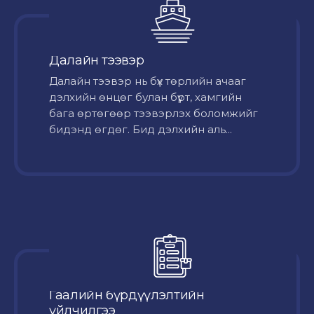
Далайн тээвэр
Далайн тээвэр нь бүх төрлийн ачааг
дэлхийн өнцөг булан бүрт, хамгийн
бага өртөгөөр тээвэрлэх боломжийг
бидэнд өгдөг. Бид дэлхийн аль...
Гаалийн бүрдүүлэлтийн
үйлчилгээ