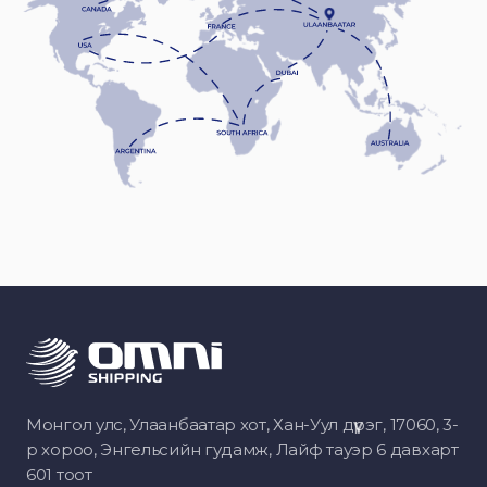
Монгол улс, Улаанбаатар хот, Хан-Уул дүүрэг, 17060, 3-
р хороо, Энгельсийн гудамж, Лайф тауэр 6 давхарт
601 тоот