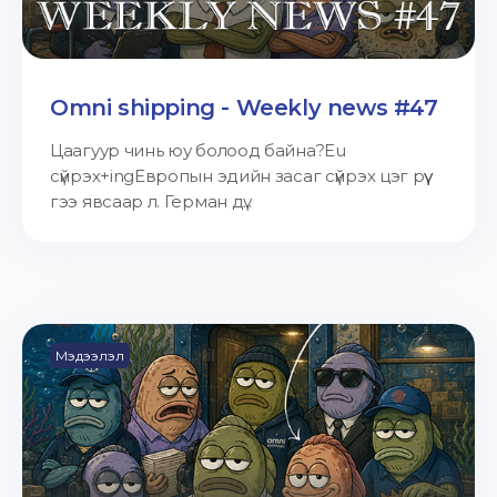
Omni shipping - Weekly news #47
Цаагуур чинь юу болоод байна?Eu
сүйрэх+ingЕвропын эдийн засаг сүйрэх цэг рүү
гээ явсаар л. Герман дү...
Мэдээлэл