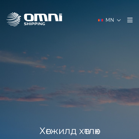
MN
Хөгжилд хөтлөх