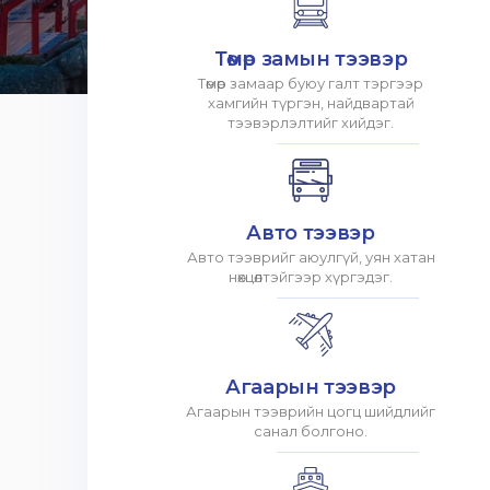
Төмөр замын тээвэр
Төмөр замаар буюу галт тэргээр
хамгийн түргэн, найдвартай
тээвэрлэлтийг хийдэг.
Авто тээвэр
Авто тээврийг аюулгүй, уян хатан
нөхцөлтэйгээр хүргэдэг.
Агаарын тээвэр
Агаарын тээврийн цогц шийдлийг
санал болгоно.