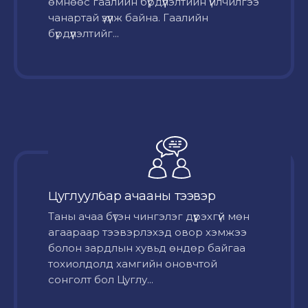
өмнөөс гаалийн бүрдүүлэлтийн үйлчилгээ
чанартай үзүүлж байна. Гаалийн
бүрдүүлэлтийг...
Цуглуулбар ачааны тээвэр
Таны ачаа бүтэн чингэлэг дүүрэхгүй мөн
агаараар тээвэрлэхэд овор хэмжээ
болон зардлын хувьд өндөр байгаа
тохиолдолд хамгийн оновчтой
сонголт бол Цуглу...