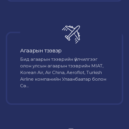
Агаарын тээвэр
Бид агаарын тээврийн үйлчилгээг
олон улсын агаарын тээврийн MIAT,
Korean Air, Air China, Aeroflot, Turkish
Airline компанийн Улаанбаатар болон
Сө...