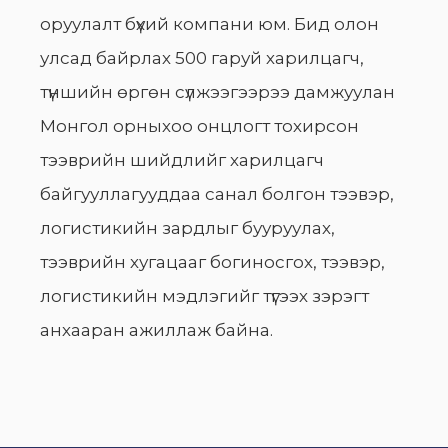
оруулалт бүхий компани юм. Бид олон
улсад байрлах 500 гаруй харилцагч,
түншийн өргөн сүлжээгээрээ дамжуулан
Монгол орныхоо онцлогт тохирсон
тээврийн шийдлийг харилцагч
байгууллагууддаа санал болгон тээвэр,
логистикийн зардлыг бууруулах,
тээврийн хугацааг богиносгох, тээвэр,
логистикийн мэдлэгийг түгээх зэрэгт
анхааран ажиллаж байна.