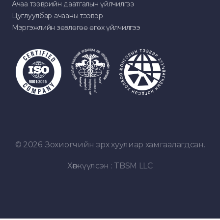
Ачаа тээврийн даатгалын үйлчилгээ
Цуглуулбар ачааны тээвэр
Мэргэжлийн зөвлөгөө өгөх үйлчилгээ
© 2026. Зохиогчийн эрх хуулиар хамгаалагдсан.
Хөгжүүлсэн :
TBSM LLC