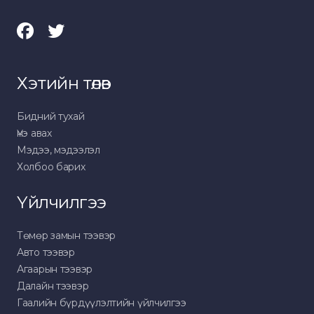
Хэтийн төлөв
Бидний тухай
Үнэ авах
Мэдээ, мэдээлэл
Холбоо барих
Үйлчилгээ
Төмөр замын тээвэр
Авто тээвэр
Агаарын тээвэр
Далайн тээвэр
Гаалийн бүрдүүлэлтийн үйлчилгээ