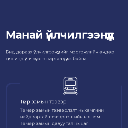
Манай үйлчилгээнүүд
Бид дараах үйлчилгээнүүдийг мэргэжлийн өндөр
түвшинд үйлчлүүлэгч нартаа үзүүлж байна.
Төмөр замын тээвэр
Төмөр замын тээвэрлэлт нь хамгийн
найдвартай тээвэрлэлтийн нэг юм.
Төмөр замын давуу тал нь цаг