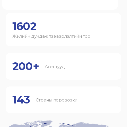
1602
Жилийн дундаж тээвэрлэлтийн тоо
200+
Агентууд
143
Страны перевозки