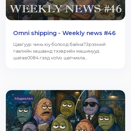
Omni shipping - Weekly news #46
Цаагуур чинь юу болоод байна?Эрээний
гаалийн хашаанд тээврийн машинууд
шатав0084 гээд volvo шатчихла...
Мэдээлэл