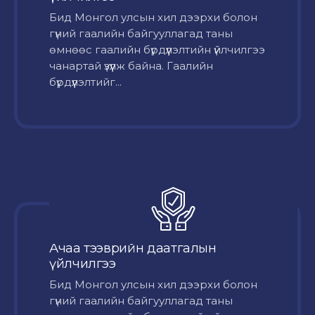
Бид Монгол улсын хил дээрхи болон
гүний гаалийн байгууллагад таны
өмнөөс гаалийн бүрдүүлэлтийн үйлчилгээ
чанартай үзүүлж байна. Гаалийн
бүрдүүлэлтийг...
Ачаа тээврийн даатгалын
үйлчилгээ
Бид Монгол улсын хил дээрхи болон
гүний гаалийн байгууллагад таны