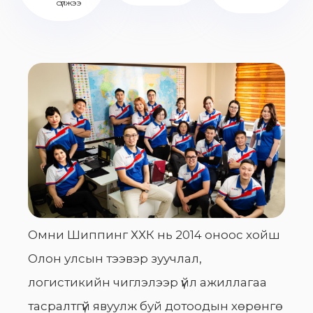
сүлжээ
Омни Шиппинг ХХК нь 2014 оноос хойш
Олон улсын тээвэр зуучлал,
логистикийн чиглэлээр үйл ажиллагаа
тасралтгүй явуулж буй дотоодын хөрөнгө