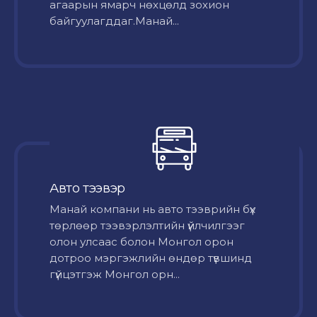
агаарын ямарч нөхцөлд зохион
байгуулагддаг.Манай...
Авто тээвэр
Mанай компани нь авто тээврийн бүх
төрлөөр тээвэрлэлтийн үйлчилгээг
олон улсаас болон Монгол орон
дотроо мэргэжлийн өндөр түвшинд
гүйцэтгэж Монгол орн...