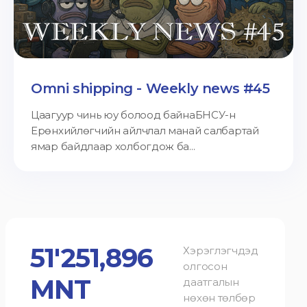
Omni shipping - Weekly news #45
Цаагуур чинь юу болоод байнаБНСУ-н
Ерөнхийлөгчийн айлчлал манай салбартай
ямар байдлаар холбогдож ба...
51'251,896
Хэрэглэгчдэд
олгосон
MNT
даатгалын
нөхөн төлбөр