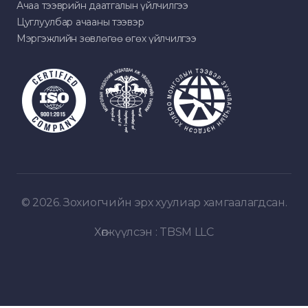
Ачаа тээврийн даатгалын үйлчилгээ
Цуглуулбар ачааны тээвэр
Мэргэжлийн зөвлөгөө өгөх үйлчилгээ
© 2026. Зохиогчийн эрх хуулиар хамгаалагдсан.
Хөгжүүлсэн :
TBSM LLC