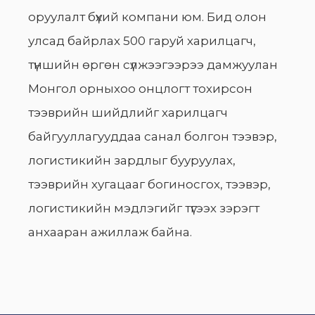
оруулалт бүхий компани юм. Бид олон
улсад байрлах 500 гаруй харилцагч,
түншийн өргөн сүлжээгээрээ дамжуулан
Монгол орныхоо онцлогт тохирсон
тээврийн шийдлийг харилцагч
байгууллагууддаа санал болгон тээвэр,
логистикийн зардлыг бууруулах,
тээврийн хугацааг богиносгох, тээвэр,
логистикийн мэдлэгийг түгээх зэрэгт
анхааран ажиллаж байна.