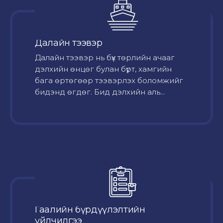
Далайн тээвэр
Далайн тээвэр нь бүх төрлийн ачааг
дэлхийн өнцөг булан бүрт, хамгийн
бага өртөгөөр тээвэрлэх боломжийг
бидэнд өгдөг. Бид дэлхийн аль...
Гаалийн бүрдүүлэлтийн
үйлчилгээ