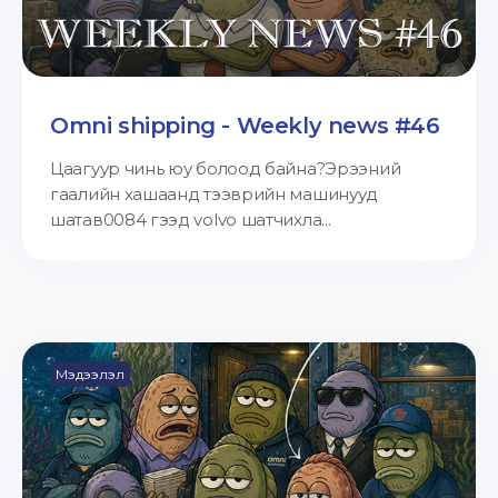
Omni shipping - Weekly news #46
Цаагуур чинь юу болоод байна?Эрээний
гаалийн хашаанд тээврийн машинууд
шатав0084 гээд volvo шатчихла...
Мэдээлэл