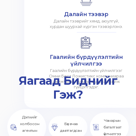
Далайн тээвэр
Далайн тээврийг хямд, аюулгүй,
хурдан шуурхай хүргэн тээвэрлэнэ.
Гаалийн бүрдүүлэлтийн
үйлчилгээ
Гаалийн бүрдүүлэлтийн үйлчилгээг
Яагаад Биднийг
Омни Бест Ложистикс компаниараа
дамжуулан хурдан шуурхай хийж
гүйцэтгэдэг.
Гэж?
Дэлхийг
Чанарын
холбосон
Бүх ачаа
баталгаат
агентын
даатгагдсан
үйлчилгээ