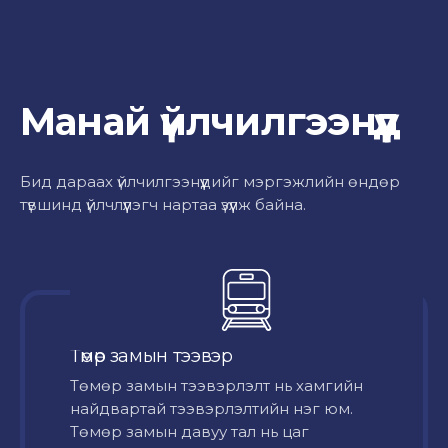
Манай үйлчилгээнүүд
Бид дараах үйлчилгээнүүдийг мэргэжлийн өндөр
түвшинд үйлчлүүлэгч нартаа үзүүлж байна.
Төмөр замын тээвэр
Төмөр замын тээвэрлэлт нь хамгийн
найдвартай тээвэрлэлтийн нэг юм.
Төмөр замын давуу тал нь цаг