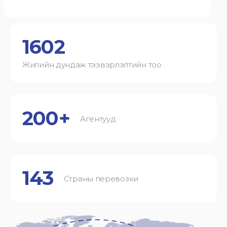
1602
Жилийн дундаж тээвэрлэлтийн тоо
200+
Агентууд
143
Страны перевозки