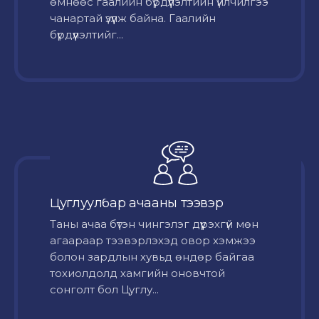
өмнөөс гаалийн бүрдүүлэлтийн үйлчилгээ
чанартай үзүүлж байна. Гаалийн
бүрдүүлэлтийг...
Цуглуулбар ачааны тээвэр
Таны ачаа бүтэн чингэлэг дүүрэхгүй мөн
агаараар тээвэрлэхэд овор хэмжээ
болон зардлын хувьд өндөр байгаа
тохиолдолд хамгийн оновчтой
сонголт бол Цуглу...