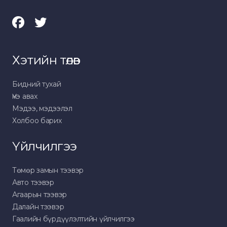
Хэтийн төлөв
Бидний тухай
Үнэ авах
Мэдээ, мэдээлэл
Холбоо барих
Үйлчилгээ
Төмөр замын тээвэр
Авто тээвэр
Агаарын тээвэр
Далайн тээвэр
Гаалийн бүрдүүлэлтийн үйлчилгээ