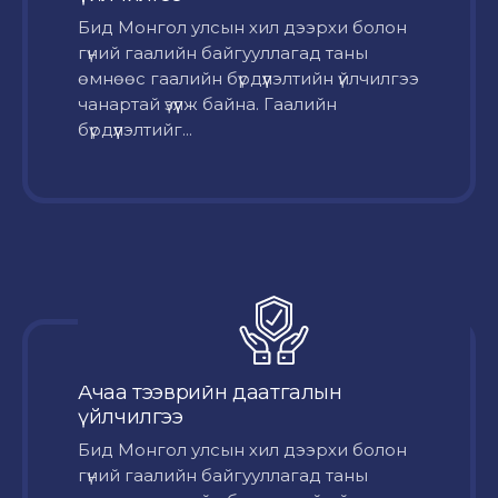
Бид Монгол улсын хил дээрхи болон
гүний гаалийн байгууллагад таны
өмнөөс гаалийн бүрдүүлэлтийн үйлчилгээ
чанартай үзүүлж байна. Гаалийн
бүрдүүлэлтийг...
Ачаа тээврийн даатгалын
үйлчилгээ
Бид Монгол улсын хил дээрхи болон
гүний гаалийн байгууллагад таны