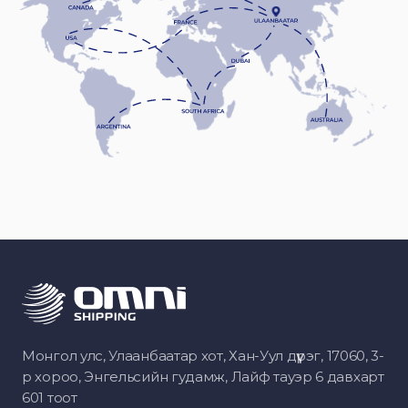
Монгол улс, Улаанбаатар хот, Хан-Уул дүүрэг, 17060, 3-
р хороо, Энгельсийн гудамж, Лайф тауэр 6 давхарт
601 тоот