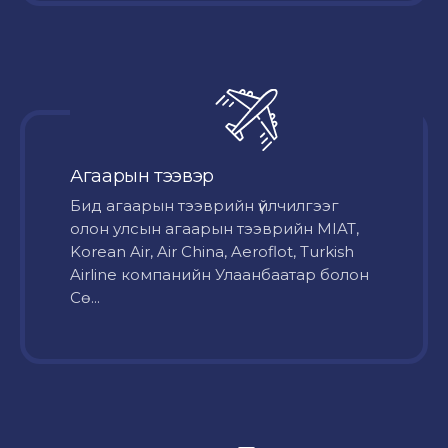
Агаарын тээвэр
Бид агаарын тээврийн үйлчилгээг
олон улсын агаарын тээврийн MIAT,
Korean Air, Air China, Aeroflot, Turkish
Airline компанийн Улаанбаатар болон
Сө...