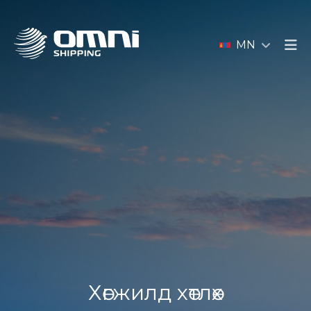
MN
Хөгжилд хөтлөх