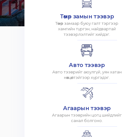
Төмөр замын тээвэр
Төмөр замаар буюу галт тэргээр
хамгийн түргэн, найдвартай
тээвэрлэлтийг хийдэг.
Авто тээвэр
Авто тээврийг аюулгүй, уян хатан
нөхцөлтэйгээр хүргэдэг.
Агаарын тээвэр
Агаарын тээврийн цогц шийдлийг
санал болгоно.