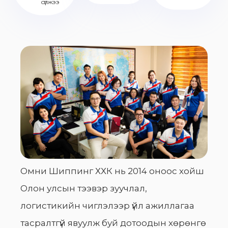
сүлжээ
Омни Шиппинг ХХК нь 2014 оноос хойш
Олон улсын тээвэр зуучлал,
логистикийн чиглэлээр үйл ажиллагаа
тасралтгүй явуулж буй дотоодын хөрөнгө