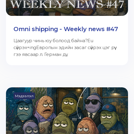
Omni shipping - Weekly news #47
Цаагуур чинь юу болоод байна?Eu
сүйрэх+ingЕвропын эдийн засаг сүйрэх цэг рүү
гээ явсаар л. Герман дү...
Мэдээлэл