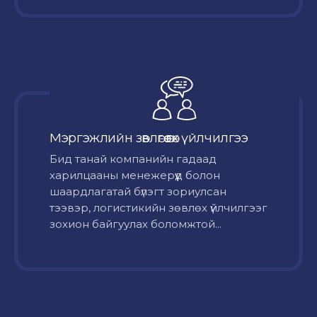
Мэргэжлийн зөвлөгөө өгөх үйлчилгээ
Бид танай компанийн гадаад
харилцааны менежерүүд болон
шаардлагатай бүлэгт зориулсан
тээвэр, логистикийн зөвлөх үйлчилгээг
зохион байгуулах боломжтой...