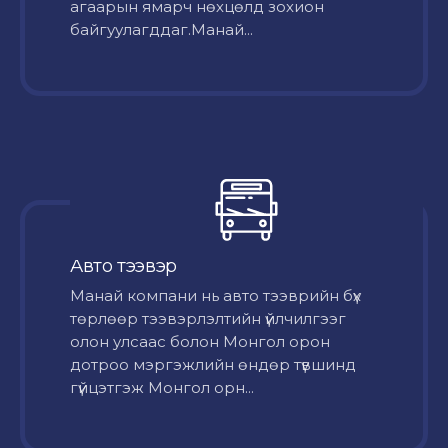
агаарын ямарч нөхцөлд зохион
байгуулагддаг.Манай...
Авто тээвэр
Mанай компани нь авто тээврийн бүх
төрлөөр тээвэрлэлтийн үйлчилгээг
олон улсаас болон Монгол орон
дотроо мэргэжлийн өндөр түвшинд
гүйцэтгэж Монгол орн...