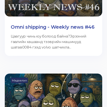
Omni shipping - Weekly news #46
Цаагуур чинь юу болоод байна?Эрээний
гаалийн хашаанд тээврийн машинууд
шатав0084 гээд volvo шатчихла...
Мэдээлэл