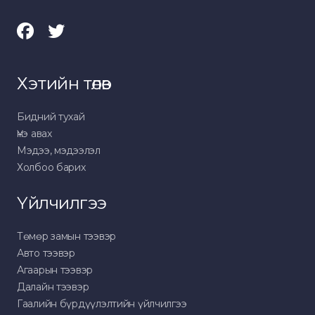
Хэтийн төлөв
Бидний тухай
Үнэ авах
Мэдээ, мэдээлэл
Холбоо барих
Үйлчилгээ
Төмөр замын тээвэр
Авто тээвэр
Агаарын тээвэр
Далайн тээвэр
Гаалийн бүрдүүлэлтийн үйлчилгээ