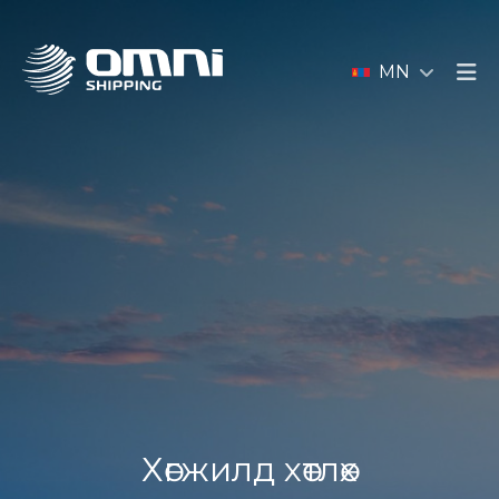
MN
Хөгжилд хөтлөх