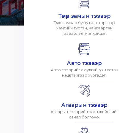
Төмөр замын тээвэр
Төмөр замаар буюу галт тэргээр
хамгийн түргэн, найдвартай
тээвэрлэлтийг хийдэг.
Авто тээвэр
Авто тээврийг аюулгүй, уян хатан
нөхцөлтэйгээр хүргэдэг.
Агаарын тээвэр
Агаарын тээврийн цогц шийдлийг
санал болгоно.