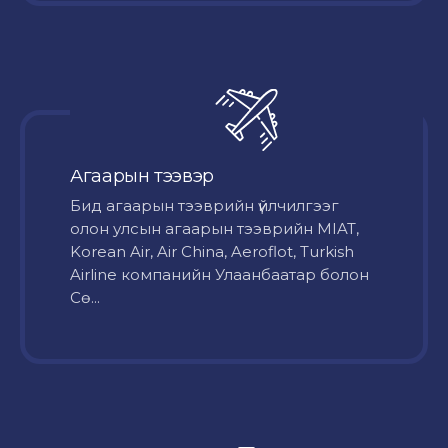
Агаарын тээвэр
Бид агаарын тээврийн үйлчилгээг
олон улсын агаарын тээврийн MIAT,
Korean Air, Air China, Aeroflot, Turkish
Airline компанийн Улаанбаатар болон
Сө...