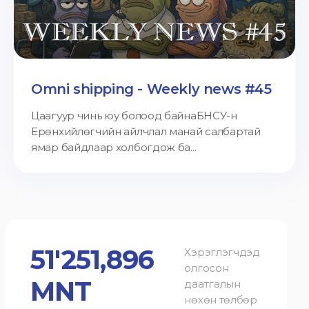
Omni shipping - Weekly news #45
Цаагуур чинь юу болоод байнаБНСУ-н
Ерөнхийлөгчийн айлчлал манай салбартай
ямар байдлаар холбогдож ба...
51'251,896
Хэрэглэгчдэд
олгосон
MNT
даатгалын
нөхөн төлбөр