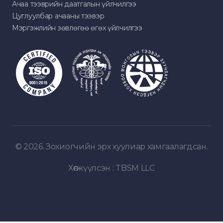
Ачаа тээврийн даатгалын үйлчилгээ
Цуглуулбар ачааны тээвэр
Мэргэжлийн зөвлөгөө өгөх үйлчилгээ
© 2026. Зохиогчийн эрх хуулиар хамгаалагдсан.
Хөгжүүлсэн :
TBSM LLC