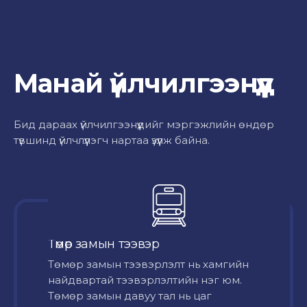
Манай үйлчилгээнүүд
Бид дараах үйлчилгээнүүдийг мэргэжлийн өндөр
түвшинд үйлчлүүлэгч нартаа үзүүлж байна.
Төмөр замын тээвэр
Төмөр замын тээвэрлэлт нь хамгийн
найдвартай тээвэрлэлтийн нэг юм.
Төмөр замын давуу тал нь цаг