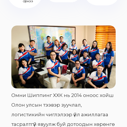
сүлжээ
Омни Шиппинг ХХК нь 2014 оноос хойш
Олон улсын тээвэр зуучлал,
логистикийн чиглэлээр үйл ажиллагаа
тасралтгүй явуулж буй дотоодын хөрөнгө