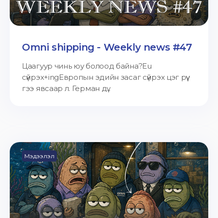
Omni shipping - Weekly news #47
Цаагуур чинь юу болоод байна?Eu
сүйрэх+ingЕвропын эдийн засаг сүйрэх цэг рүү
гээ явсаар л. Герман дү...
Мэдээлэл