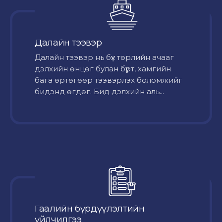
Далайн тээвэр
Далайн тээвэр нь бүх төрлийн ачааг
дэлхийн өнцөг булан бүрт, хамгийн
бага өртөгөөр тээвэрлэх боломжийг
бидэнд өгдөг. Бид дэлхийн аль...
Гаалийн бүрдүүлэлтийн
үйлчилгээ