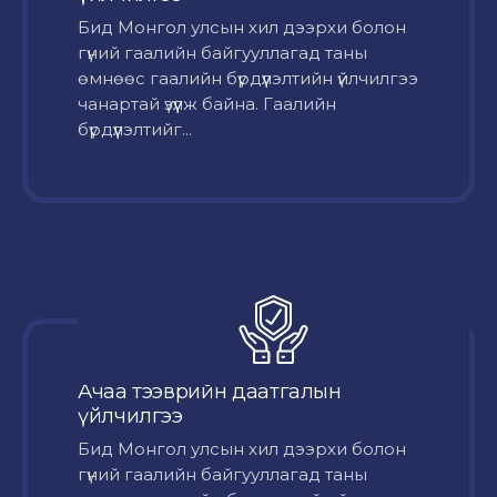
Бид Монгол улсын хил дээрхи болон
гүний гаалийн байгууллагад таны
өмнөөс гаалийн бүрдүүлэлтийн үйлчилгээ
чанартай үзүүлж байна. Гаалийн
бүрдүүлэлтийг...
Ачаа тээврийн даатгалын
үйлчилгээ
Бид Монгол улсын хил дээрхи болон
гүний гаалийн байгууллагад таны