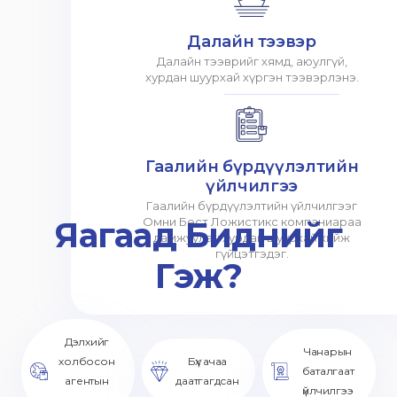
Далайн тээвэр
Далайн тээврийг хямд, аюулгүй,
хурдан шуурхай хүргэн тээвэрлэнэ.
Гаалийн бүрдүүлэлтийн
үйлчилгээ
Гаалийн бүрдүүлэлтийн үйлчилгээг
Яагаад Биднийг
Омни Бест Ложистикс компаниараа
дамжуулан хурдан шуурхай хийж
гүйцэтгэдэг.
Гэж?
Дэлхийг
Чанарын
холбосон
Бүх ачаа
баталгаат
агентын
даатгагдсан
үйлчилгээ