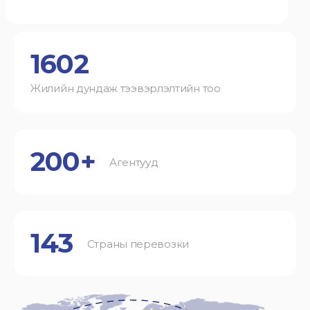
1602
Жилийн дундаж тээвэрлэлтийн тоо
200+
Агентууд
143
Страны перевозки