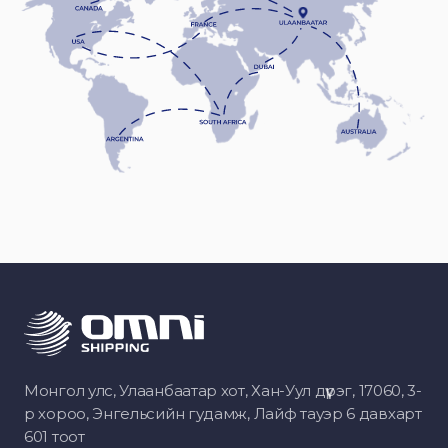
Монгол улс, Улаанбаатар хот, Хан-Уул дүүрэг, 17060, 3-
р хороо, Энгельсийн гудамж, Лайф тауэр 6 давхарт
601 тоот