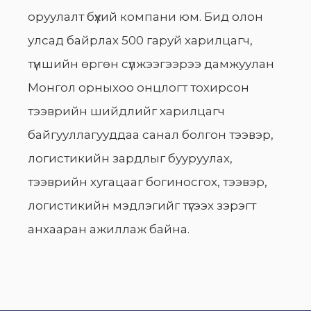
оруулалт бүхий компани юм. Бид олон
улсад байрлах 500 гаруй харилцагч,
түншийн өргөн сүлжээгээрээ дамжуулан
Монгол орныхоо онцлогт тохирсон
тээврийн шийдлийг харилцагч
байгууллагууддаа санал болгон тээвэр,
логистикийн зардлыг бууруулах,
тээврийн хугацааг богиносгох, тээвэр,
логистикийн мэдлэгийг түгээх зэрэгт
анхааран ажиллаж байна.