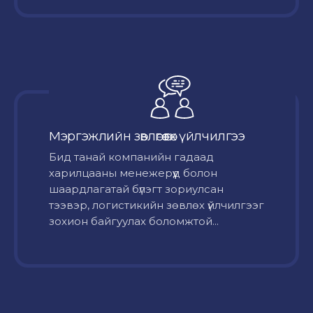
Мэргэжлийн зөвлөгөө өгөх үйлчилгээ
Бид танай компанийн гадаад
харилцааны менежерүүд болон
шаардлагатай бүлэгт зориулсан
тээвэр, логистикийн зөвлөх үйлчилгээг
зохион байгуулах боломжтой...