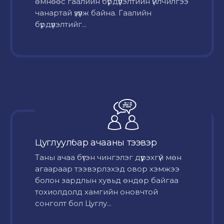
өмнөөс гаалийн бүрдүүлэлтийн үйлчилгээ
чанартай үзүүлж байна. Гаалийн
бүрдүүлэлтийг...
Цуглуулбар ачааны тээвэр
Таны ачаа бүтэн чингэлэг дүүрэхгүй мөн
агаараар тээвэрлэхэд овор хэмжээ
болон зардлын хувьд өндөр байгаа
тохиолдолд хамгийн оновчтой
сонголт бол Цуглу...