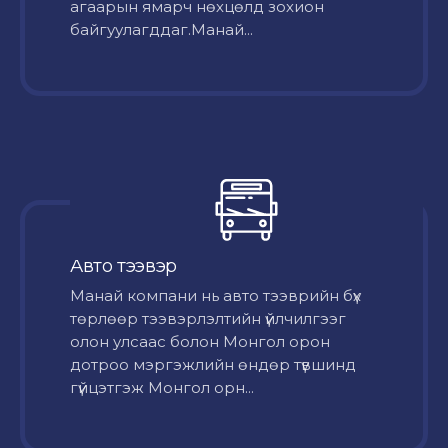
агаарын ямарч нөхцөлд зохион
байгуулагддаг.Манай...
Авто тээвэр
Mанай компани нь авто тээврийн бүх
төрлөөр тээвэрлэлтийн үйлчилгээг
олон улсаас болон Монгол орон
дотроо мэргэжлийн өндөр түвшинд
гүйцэтгэж Монгол орн...