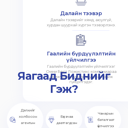
Далайн тээвэр
Далайн тээврийг хямд, аюулгүй,
хурдан шуурхай хүргэн тээвэрлэнэ.
Гаалийн бүрдүүлэлтийн
үйлчилгээ
Гаалийн бүрдүүлэлтийн үйлчилгээг
Яагаад Биднийг
Омни Бест Ложистикс компаниараа
дамжуулан хурдан шуурхай хийж
гүйцэтгэдэг.
Гэж?
Дэлхийг
Чанарын
холбосон
Бүх ачаа
баталгаат
агентын
даатгагдсан
үйлчилгээ