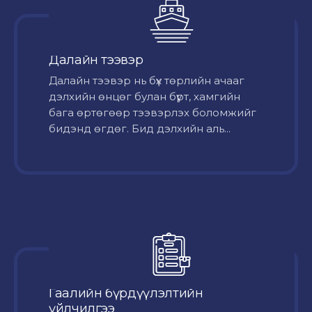
Далайн тээвэр
Далайн тээвэр нь бүх төрлийн ачааг
дэлхийн өнцөг булан бүрт, хамгийн
бага өртөгөөр тээвэрлэх боломжийг
бидэнд өгдөг. Бид дэлхийн аль...
Гаалийн бүрдүүлэлтийн
үйлчилгээ