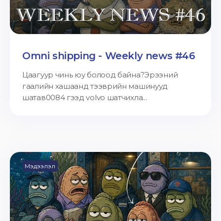
Omni shipping - Weekly news #46
Цаагуур чинь юу болоод байна?Эрээний
гаалийн хашаанд тээврийн машинууд
шатав0084 гээд volvo шатчихла...
Мэдээлэл