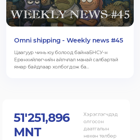
Omni shipping - Weekly news #45
Цаагуур чинь юу болоод байнаБНСУ-н
Ерөнхийлөгчийн айлчлал манай салбартай
ямар байдлаар холбогдож ба...
51'251,896
Хэрэглэгчдэд
олгосон
MNT
даатгалын
нөхөн төлбөр