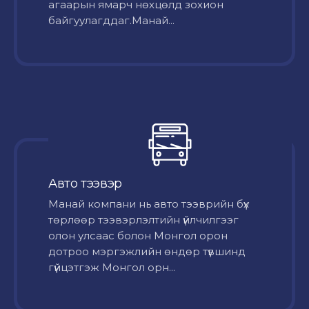
агаарын ямарч нөхцөлд зохион
байгуулагддаг.Манай...
Авто тээвэр
Mанай компани нь авто тээврийн бүх
төрлөөр тээвэрлэлтийн үйлчилгээг
олон улсаас болон Монгол орон
дотроо мэргэжлийн өндөр түвшинд
гүйцэтгэж Монгол орн...