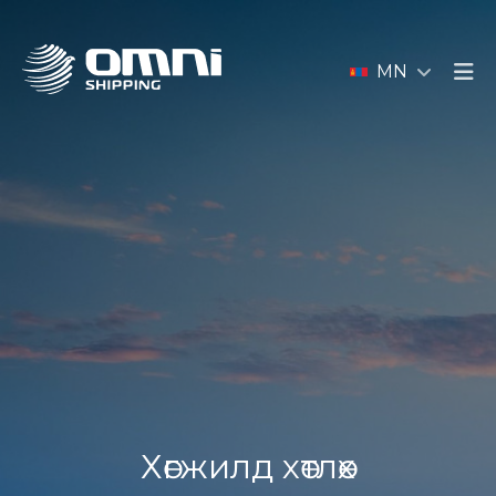
MN
Хөгжилд хөтлөх