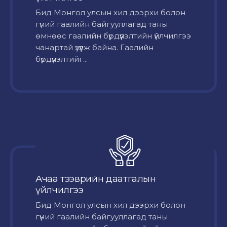
Бид Монгол улсын хил дээрхи болон
гүний гаалийн байгууллагад таны
өмнөөс гаалийн бүрдүүлэлтийн үйлчилгээ
чанартай үзүүлж байна. Гаалийн
бүрдүүлэлтийг...
Ачаа тээврийн даатгалын
үйлчилгээ
Бид Монгол улсын хил дээрхи болон
гүний гаалийн байгууллагад таны