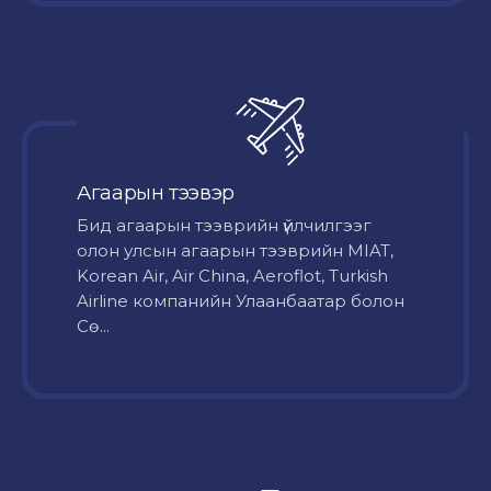
Агаарын тээвэр
Бид агаарын тээврийн үйлчилгээг
олон улсын агаарын тээврийн MIAT,
Korean Air, Air China, Aeroflot, Turkish
Airline компанийн Улаанбаатар болон
Сө...