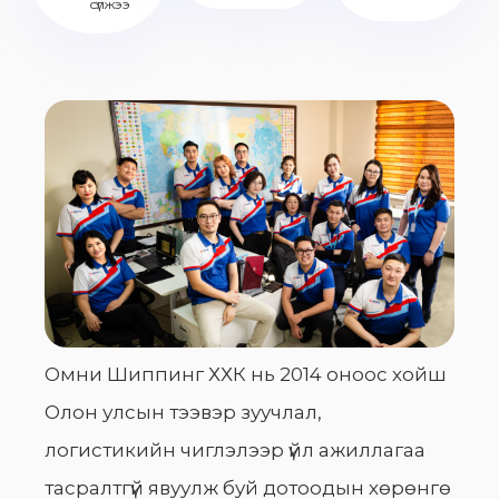
сүлжээ
Омни Шиппинг ХХК нь 2014 оноос хойш
Олон улсын тээвэр зуучлал,
логистикийн чиглэлээр үйл ажиллагаа
тасралтгүй явуулж буй дотоодын хөрөнгө