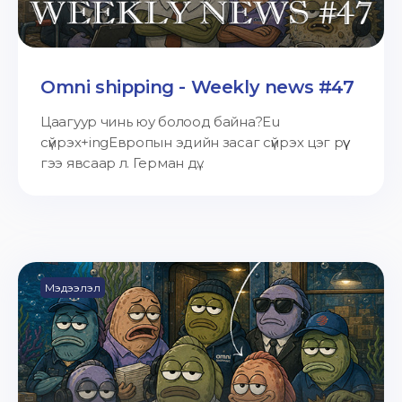
Omni shipping - Weekly news #47
Цаагуур чинь юу болоод байна?Eu
сүйрэх+ingЕвропын эдийн засаг сүйрэх цэг рүү
гээ явсаар л. Герман дү...
Мэдээлэл