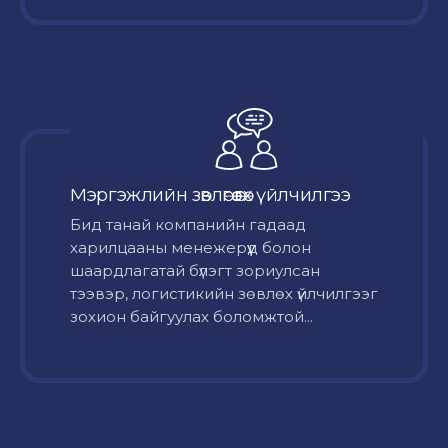
Мэргэжлийн зөвлөгөө өгөх үйлчилгээ
Бид танай компанийн гадаад
харилцааны менежерүүд болон
шаардлагатай бүлэгт зориулсан
тээвэр, логистикийн зөвлөх үйлчилгээг
зохион байгуулах боломжтой...