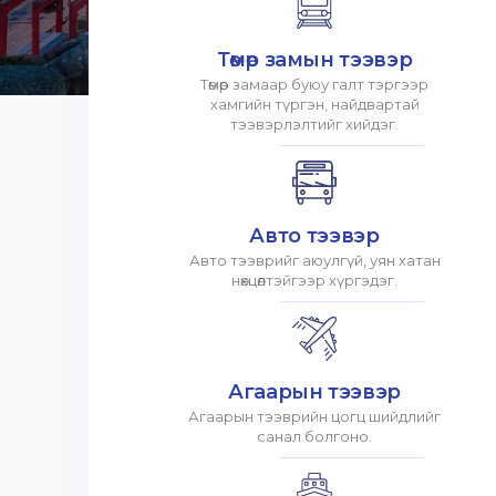
Төмөр замын тээвэр
Төмөр замаар буюу галт тэргээр
хамгийн түргэн, найдвартай
тээвэрлэлтийг хийдэг.
Авто тээвэр
Авто тээврийг аюулгүй, уян хатан
нөхцөлтэйгээр хүргэдэг.
Агаарын тээвэр
Агаарын тээврийн цогц шийдлийг
санал болгоно.