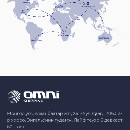
Монгол улс, Улаанбаатар хот, Хан-Уул дүүрэг, 17060, 3-
р хороо, Энгельсийн гудамж, Лайф тауэр 6 давхарт
601 тоот