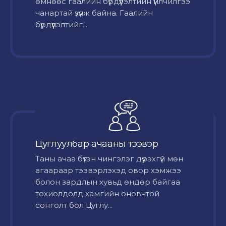
өмнөөс гаалийн бүрдүүлэлтийн үйлчилгээ
чанартай үзүүлж байна. Гаалийн
бүрдүүлэлтийг...
Цуглуулбар ачааны тээвэр
Таны ачаа бүтэн чингэлэг дүүрэхгүй мөн
агаараар тээвэрлэхэд овор хэмжээ
болон зардлын хувьд өндөр байгаа
тохиолдолд хамгийн оновчтой
сонголт бол Цуглу...