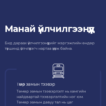
Манай үйлчилгээнүүд
Бид дараах үйлчилгээнүүдийг мэргэжлийн өндөр
түвшинд үйлчлүүлэгч нартаа үзүүлж байна.
Төмөр замын тээвэр
Төмөр замын тээвэрлэлт нь хамгийн
найдвартай тээвэрлэлтийн нэг юм.
Төмөр замын давуу тал нь цаг