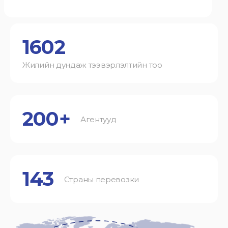
1602
Жилийн дундаж тээвэрлэлтийн тоо
200+
Агентууд
143
Страны перевозки