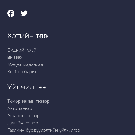
Хэтийн төлөв
Бидний тухай
Үнэ авах
Мэдээ, мэдээлэл
Холбоо барих
Үйлчилгээ
Төмөр замын тээвэр
Авто тээвэр
Агаарын тээвэр
Далайн тээвэр
Гаалийн бүрдүүлэлтийн үйлчилгээ