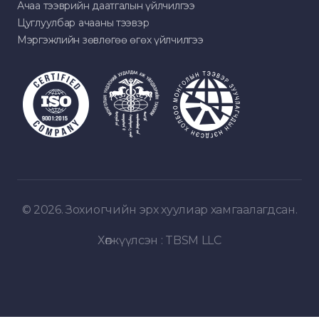
Ачаа тээврийн даатгалын үйлчилгээ
Цуглуулбар ачааны тээвэр
Мэргэжлийн зөвлөгөө өгөх үйлчилгээ
© 2026. Зохиогчийн эрх хуулиар хамгаалагдсан.
Хөгжүүлсэн :
TBSM LLC