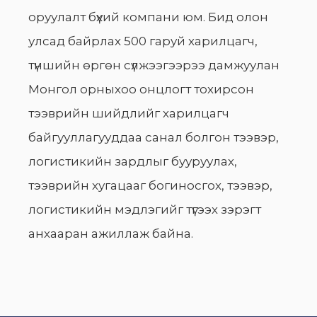
оруулалт бүхий компани юм. Бид олон
улсад байрлах 500 гаруй харилцагч,
түншийн өргөн сүлжээгээрээ дамжуулан
Монгол орныхоо онцлогт тохирсон
тээврийн шийдлийг харилцагч
байгууллагууддаа санал болгон тээвэр,
логистикийн зардлыг бууруулах,
тээврийн хугацааг богиносгох, тээвэр,
логистикийн мэдлэгийг түгээх зэрэгт
анхааран ажиллаж байна.