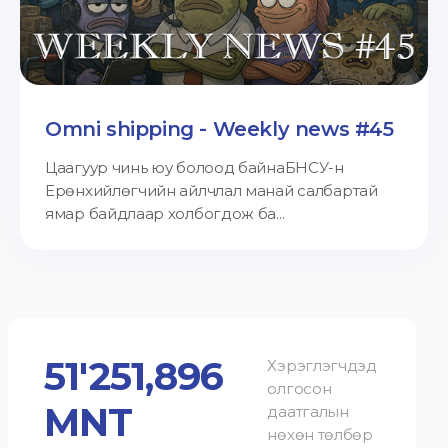
Omni shipping - Weekly news #45
Цаагуур чинь юу болоод байнаБНСУ-н
Ерөнхийлөгчийн айлчлал манай салбартай
ямар байдлаар холбогдож ба...
51'251,896
Хэрэглэгчдэд
олгосон
MNT
даатгалын
нөхөн төлбөр