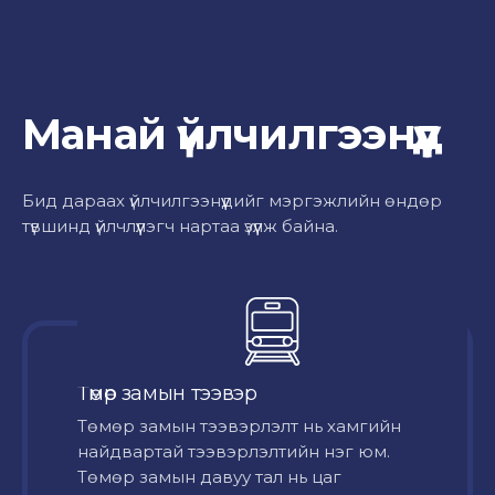
Манай үйлчилгээнүүд
Бид дараах үйлчилгээнүүдийг мэргэжлийн өндөр
түвшинд үйлчлүүлэгч нартаа үзүүлж байна.
Төмөр замын тээвэр
Төмөр замын тээвэрлэлт нь хамгийн
найдвартай тээвэрлэлтийн нэг юм.
Төмөр замын давуу тал нь цаг