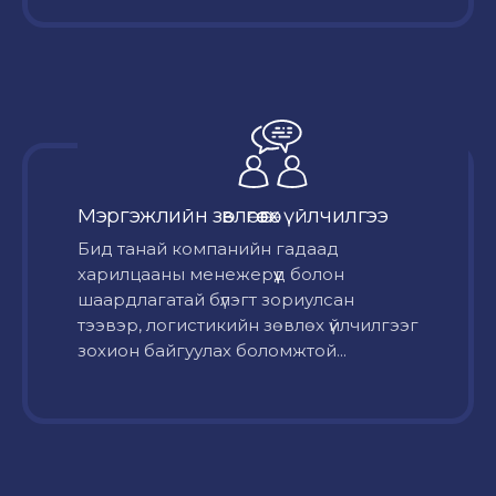
Мэргэжлийн зөвлөгөө өгөх үйлчилгээ
Бид танай компанийн гадаад
харилцааны менежерүүд болон
шаардлагатай бүлэгт зориулсан
тээвэр, логистикийн зөвлөх үйлчилгээг
зохион байгуулах боломжтой...