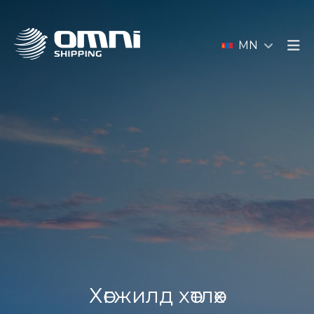
MN
Хөгжилд хөтлөх