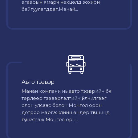
агаарын ямарч нөхцөлд зохион
байгуулагддаг.Манай...
Авто тээвэр
Mанай компани нь авто тээврийн бүх
төрлөөр тээвэрлэлтийн үйлчилгээг
олон улсаас болон Монгол орон
дотроо мэргэжлийн өндөр түвшинд
гүйцэтгэж Монгол орн...