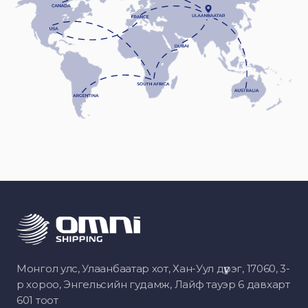
Монгол улс, Улаанбаатар хот, Хан-Уул дүүрэг, 17060, 3-
р хороо, Энгельсийн гудамж, Лайф тауэр 6 давхарт
601 тоот