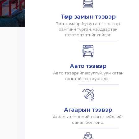
Төмөр замын тээвэр
Төмөр замаар буюу галт тэргээр
хамгийн түргэн, найдвартай
тээвэрлэлтийг хийдэг.
Авто тээвэр
Авто тээврийг аюулгүй, уян хатан
нөхцөлтэйгээр хүргэдэг.
Агаарын тээвэр
Агаарын тээврийн цогц шийдлийг
санал болгоно.