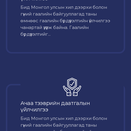
Бид Монгол улсын хил дээрхи болон
гүний гаалийн байгууллагад таны
өмнөөс гаалийн бүрдүүлэлтийн үйлчилгээ
чанартай үзүүлж байна. Гаалийн
бүрдүүлэлтийг...
Ачаа тээврийн даатгалын
үйлчилгээ
Бид Монгол улсын хил дээрхи болон
гүний гаалийн байгууллагад таны