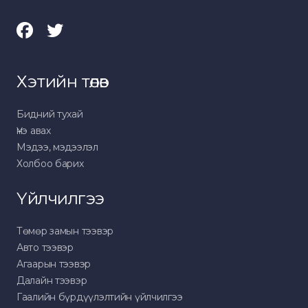
Хэтийн төлөв
Бидний тухай
Үнэ авах
Мэдээ, мэдээлэл
Холбоо барих
Үйлчилгээ
Төмөр замын тээвэр
Авто тээвэр
Агаарын тээвэр
Далайн тээвэр
Гаалийн бүрдүүлэлтийн үйлчилгээ