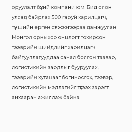
оруулалт бүхий компани юм. Бид олон
улсад байрлах 500 гаруй харилцагч,
түншийн өргөн сүлжээгээрээ дамжуулан
Монгол орныхоо онцлогт тохирсон
тээврийн шийдлийг харилцагч
байгууллагууддаа санал болгон тээвэр,
логистикийн зардлыг бууруулах,
тээврийн хугацааг богиносгох, тээвэр,
логистикийн мэдлэгийг түгээх зэрэгт
анхааран ажиллаж байна.