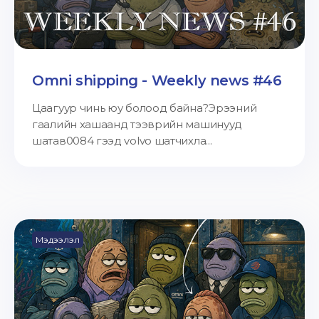
Omni shipping - Weekly news #46
Цаагуур чинь юу болоод байна?Эрээний
гаалийн хашаанд тээврийн машинууд
шатав0084 гээд volvo шатчихла...
Мэдээлэл