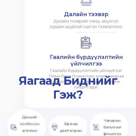
Далайн тээвэр
Далайн тээврийг хямд, аюулгүй,
хурдан шуурхай хүргэн тээвэрлэнэ.
Гаалийн бүрдүүлэлтийн
үйлчилгээ
Гаалийн бүрдүүлэлтийн үйлчилгээг
Яагаад Биднийг
Омни Бест Ложистикс компаниараа
дамжуулан хурдан шуурхай хийж
гүйцэтгэдэг.
Гэж?
Дэлхийг
Чанарын
холбосон
Бүх ачаа
баталгаат
агентын
даатгагдсан
үйлчилгээ