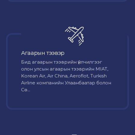
Агаарын тээвэр
Бид агаарын тээврийн үйлчилгээг
олон улсын агаарын тээврийн MIAT,
Korean Air, Air China, Aeroflot, Turkish
Airline компанийн Улаанбаатар болон
Сө...