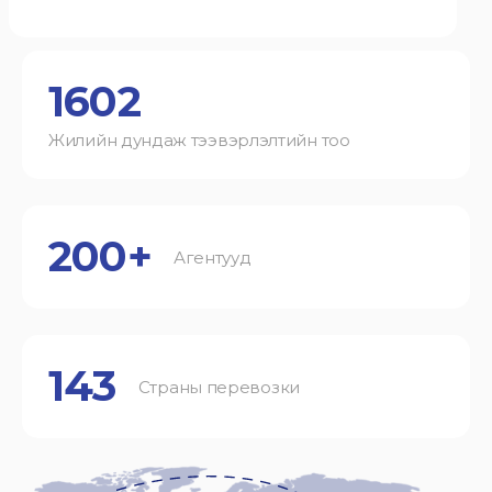
1602
Жилийн дундаж тээвэрлэлтийн тоо
200+
Агентууд
143
Страны перевозки