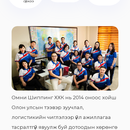
сүлжээ
Омни Шиппинг ХХК нь 2014 оноос хойш
Олон улсын тээвэр зуучлал,
логистикийн чиглэлээр үйл ажиллагаа
тасралтгүй явуулж буй дотоодын хөрөнгө