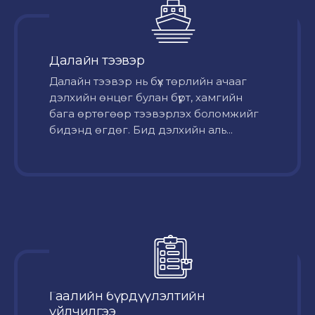
Далайн тээвэр
Далайн тээвэр нь бүх төрлийн ачааг
дэлхийн өнцөг булан бүрт, хамгийн
бага өртөгөөр тээвэрлэх боломжийг
бидэнд өгдөг. Бид дэлхийн аль...
Гаалийн бүрдүүлэлтийн
үйлчилгээ