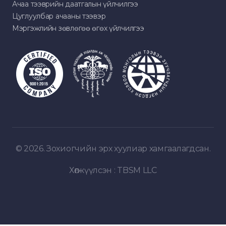
Ачаа тээврийн даатгалын үйлчилгээ
Цуглуулбар ачааны тээвэр
Мэргэжлийн зөвлөгөө өгөх үйлчилгээ
© 2026. Зохиогчийн эрх хуулиар хамгаалагдсан.
Хөгжүүлсэн :
TBSM LLC