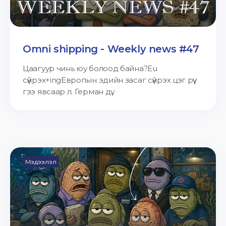
Omni shipping - Weekly news #47
Цаагуур чинь юу болоод байна?Eu
сүйрэх+ingЕвропын эдийн засаг сүйрэх цэг рүү
гээ явсаар л. Герман дү...
Мэдээлэл