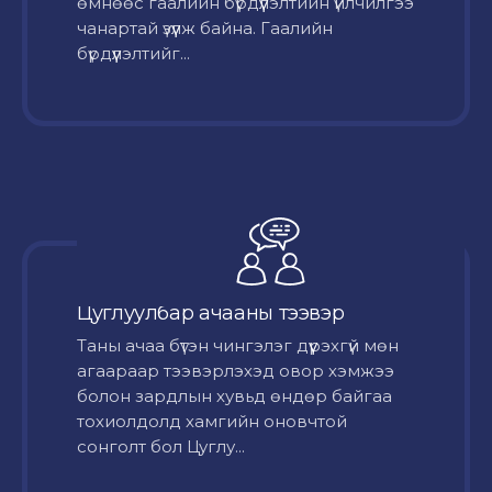
өмнөөс гаалийн бүрдүүлэлтийн үйлчилгээ
чанартай үзүүлж байна. Гаалийн
бүрдүүлэлтийг...
Цуглуулбар ачааны тээвэр
Таны ачаа бүтэн чингэлэг дүүрэхгүй мөн
агаараар тээвэрлэхэд овор хэмжээ
болон зардлын хувьд өндөр байгаа
тохиолдолд хамгийн оновчтой
сонголт бол Цуглу...